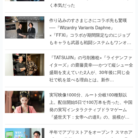
──『Wizardry Variants Daphne』
×『FFXI』コラボが期間限定なのにジョブ
もキャラも武器も戦闘システムもワンオフ
で作り込まれた理由を両ディレクターに聞
く
『TATSUJIN』の弓削雅稔×『ライデンファ
イターズ』の齋藤貴幸──かつて縦シュー全
盛期を支えていた2人が、30年後に同じ会
社で机を並べる理由とは。新作
『TATSUJIN EXTREME』で初タッグを組
んだレジェンド2人に訊く開発秘話
実写映像1000分、ルート分岐100種類以
上。配信開始5日で100万本を売った、中国
発の実写インタラクティブドラマゲーム
『盛世天下：女帝への道II』の、規模が違
うこだわりをプロデューサーに聞いた
半年でアプリストアをオープン？ スマホア
プリの“代替ストア”として、わずか6ヵ月で
国内向けローンチを行った発見型ストア
『あっぷアリーナ！』仕掛け人に話を聞い