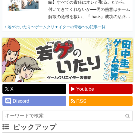
開く。業界の快男児・松山 洋に流れる血は
若ゲのいたり〜ゲームクリエイターの青春〜
の記事一覧
『少年ジャンプ』色だった【若ゲのいた
り】
X
Youtube
Discord
RSS
ピックアップ
電ファミのいま読まれている記事ランキング
アプリセール情報