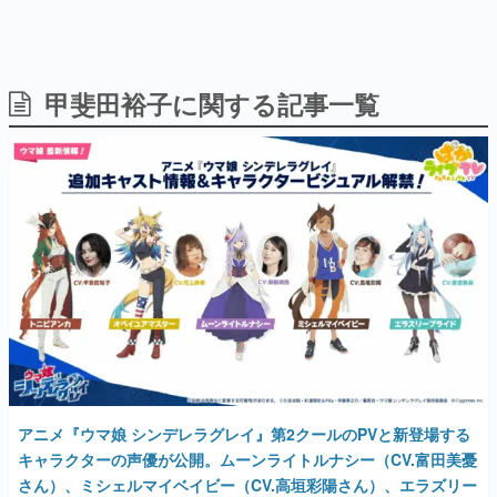
甲斐田裕子に関する記事一覧
日本のコンテンツ産業やカルチャーに与えた影響を探る企
画です。
日本モバイルゲーム産業史
日本のモバイルゲーム史における主要なトピック・タイト
ルを網羅するほか、開発者へのインタビューや識者による
解説を掲載。約20年の歴史が一望できる決定版！
若ゲのいたり〜ゲームクリエイターの青春〜
『うつヌケ』『ペンと箸』等で知られるマンガ家・田中圭
一先生によるゲーム業界レポートマンガです。
なんでゲームは面白い？
ゲーム開発者・hamatsu氏がゲームの魅力を画面や操作の
具体的な形から解き明かしていく、硬派で骨太な評論連載
です。
ゲームが変えた日本語
アニメ『ウマ娘 シンデレラグレイ』第2クールのPVと新登場する
「経験値」「裏技」「ラスボス」… ゲームにまつわる言葉
の起源や用法の変遷を、コンピューター文化史研究家・タ
キャラクターの声優が公開。ムーンライトルナシー（CV.富田美憂
イニーP氏が徹底調査。
さん）、ミシェルマイベイビー（CV.高垣彩陽さん）、エラズリー
プライド（CV.関根明良さん）、トニビアンカ（CV.甲斐田裕子さ
カテゴリ
ん）、オベイユアマスター（CV.石上静香さん）
2025年8月22日 公開
特集記事