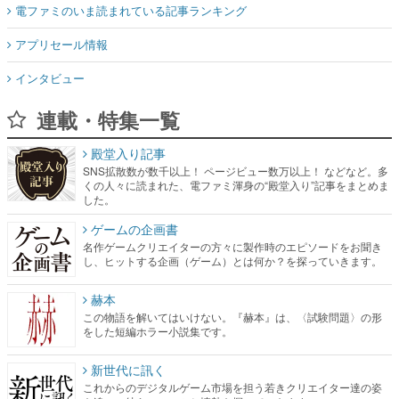
インタビュー
連載・特集一覧
殿堂入り記事
SNS拡散数が数千以上！ ページビュー数万以上！ などなど。多
くの人々に読まれた、電ファミ渾身の“殿堂入り”記事をまとめま
した。
ゲームの企画書
名作ゲームクリエイターの方々に製作時のエピソードをお聞き
し、ヒットする企画（ゲーム）とは何か？を探っていきます。
赫本
この物語を解いてはいけない。『赫本』は、〈試験問題〉の形
をした短編ホラー小説集です。
新世代に訊く
これからのデジタルゲーム市場を担う若きクリエイター達の姿
を追い、彼らのルーツと情熱を探っていきます。
ゲーム世代の作家たち
ゲームに多大な影響を受けた作家さんに取材し、ゲームが日本