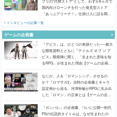
てみた
インタビュー
の記事一覧
ゲームの企画書
『アビス』は、ひとつの奇跡だった──膨大
な開発資料とともに『テイルズ オブ ジ ア
ビス』開発陣に聞く、「生まれた意味を知
るRPG」が生まれた理由【ゲームの企画
書】
なにが、人を「ロマンシング」させるの
か？『ロマサガ2』当時の企画書とキャラ
設定画から迫る、河津秋敏がRPGに生み出
した「ロマン」の正体とは【ゲームの企画
書】
『ガンパレ』の企画書、ついに公開━初代
PSの伝説的タイトルは、なぜ生まれたの
か？そして『LOOP8』へ受け継がれたもの
【ゲームの企画書】