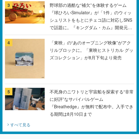
で話題に。『キングダム・カム』開発元や
チェコのプロ野球選手から称賛の声
4
「東映」の“あのオープニング映像”がアク
リルブロックに。「東映ヒストリカル グッ
ズコレクション」が8月下旬より発売
5
不死身のニワトリと宇宙船を探索する“非常
に好評”なサバイバルゲーム
『Breathedge』が無料で配布中。入手でき
る期間は8月10日まで
すべて見る