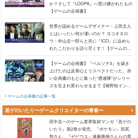
世界が認めるゲームデザイナー・上田文人
とはいったい何が凄いのか？ ヨコオタロ
ウ・外山圭一郎らと共に『ICO』に込めら
れたこだわりを語り尽くす！【ゲームの企
画書】
【ゲームの企画書】『ペルソナ3』を築き
上げたのは反骨心とリスペクトだった。赤
い企画書のもとに集った“愚連隊”がシリー
ズを生まれ変わらせるまで【橋野桂インタ
ビュー】
ゲームの企画書
の記事一覧
若ゲのいたり〜ゲームクリエイターの青春〜
田中圭一のゲーム業界取材マンガ『若ゲの
いたり』第2巻が発売。『ポケモン』田尻
智さん、『ゼビウス』遠藤雅伸さんらの貴
重なエピソードを収録
【田中圭一連載：アイマス/ガンダム 戦場