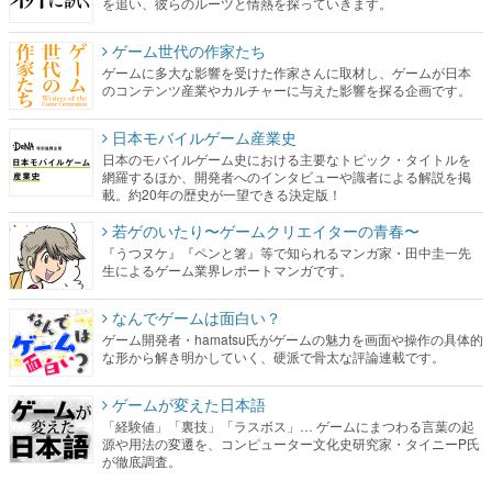
のコンテンツ産業やカルチャーに与えた影響を探る企画です。
日本モバイルゲーム産業史
日本のモバイルゲーム史における主要なトピック・タイトルを
網羅するほか、開発者へのインタビューや識者による解説を掲
載。約20年の歴史が一望できる決定版！
若ゲのいたり〜ゲームクリエイターの青春〜
『うつヌケ』『ペンと箸』等で知られるマンガ家・田中圭一先
生によるゲーム業界レポートマンガです。
なんでゲームは面白い？
ゲーム開発者・hamatsu氏がゲームの魅力を画面や操作の具体的
な形から解き明かしていく、硬派で骨太な評論連載です。
ゲームが変えた日本語
「経験値」「裏技」「ラスボス」… ゲームにまつわる言葉の起
源や用法の変遷を、コンピューター文化史研究家・タイニーP氏
が徹底調査。
カテゴリ
特集記事