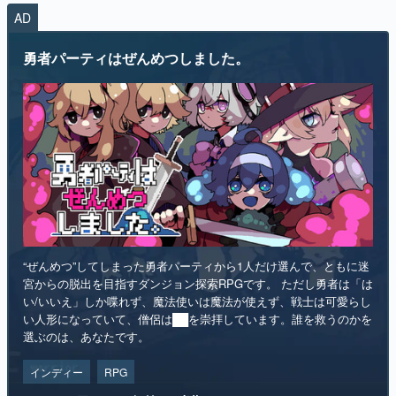
“ぜんめつ”してしまった勇者パーティから1人だけ選んで、ともに迷
宮からの脱出を目指すダンジョン探索RPGです。 ただし勇者は「は
い/いいえ」しか喋れず、魔法使いは魔法が使えず、戦士は可愛らし
い人形になっていて、僧侶は██を崇拝しています。誰を救うのかを
選ぶのは、あなたです。
インディー
RPG
リリース日：2026年第4四半期
Steamストアページ