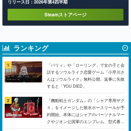
ランキング
1
「パリィ」や「ローリング」で女の子と会
話するソウルライク恋愛ゲーム『小早川さ
んはソウルライク』無料公開。返事に失敗
すると「YOU DIED」
2
『機動戦士ガンダム』の「シャア専用ザク
Ⅱ」をイメージした散水ホースリールが予
約開始。本体にはシャアのパーソナルマー
クやジオン公国軍のエンブレム、型式番号
などを配置
3
野球部の過酷な“補欠”を体験するゲーム
『球ひろいSimulator』が「1件」のウィッ
シュリストをもとにチェコ語に対応しSNS