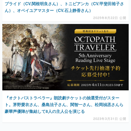
マンガ
女性向け
アプリレビュー
その他
電ファミニコゲーマーとは？
運営：株式会社マレ
『オクトパストラベラー』朗読劇チケットの抽選受付がスター
ト。茅野愛衣さん、桑島法子さん、関智一さん、松岡禎丞さんら
豪華声優陣が集結して8人の主人公を演じる
2023年3月31日 公開
AD
勇者パーティはぜんめつしました。