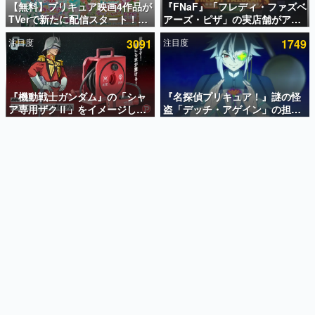
【無料】プリキュア映画4作品が
『FNaF』「フレディ・ファズベ
TVerで新たに配信スタート！な
アーズ・ピザ」の実店舗がアメ
インタビュー
んと2018年～2024年の映画ほぼ
リカの商業施設「American
注目度
3091
注目度
1749
すべてが見放題に、ぶっちゃけ
Dream」に2027年オープン！
連載・特集一覧
ありえないラインナップ
ScottGamesとの共同開発、食
事だけでなくステージショーや
殿堂入り記事
没入型のホラー体験も楽しめる
SNS拡散数が数千以上！ ページビュー数万以上！ などな
『機動戦士ガンダム』の「シャ
『名探偵プリキュア！』謎の怪
ど。多くの人々に読まれた、電ファミ渾身の“殿堂入り”記
ア専用ザクⅡ」をイメージした
盗「デッチ・アゲイン」の担当
事をまとめました。
散水ホースリールが予約開始。
キャストは天﨑滉平さんと判
本体にはシャアのパーソナルマ
明。『Re:ゼロから始める異世
ゲームの企画書
ークやジオン公国軍のエンブレ
界生活』オットー役、『ヒプノ
名作ゲームクリエイターの方々に製作時のエピソードをお
聞きし、ヒットする企画（ゲーム）とは何か？を探ってい
ム、型式番号などを配置
シスマイク』山田三郎役など
きます。
赫本
この物語を解いてはいけない。『赫本』は、〈試験問題〉
の形をした短編ホラー小説集です。
新世代に訊く
これからのデジタルゲーム市場を担う若きクリエイター達
の姿を追い、彼らのルーツと情熱を探っていきます。
ゲーム世代の作家たち
ゲームに多大な影響を受けた作家さんに取材し、ゲームが