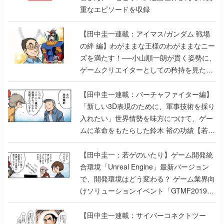
の絆 編】わがままな王様のわがままなニー
ズを満たす！──小山順一朗が貫く姿勢に、
ゲームクリエイターとしての矜持を見た
【若ゲのいたり最終回】
【田中圭一連載：バーチャファイター編】
「新しい3D表現のために、軍事技術を採り
入れたい」世界情勢を味方につけて、ゲー
ムに革命をもたらした鈴木 裕の功績【若ゲ
のいたり】
【田中圭一：若ゲのいたり】ゲーム開発統
合環境「Unreal Engine」最新バージョン
で、開発環境はどう変わる？ ゲーム業界向
けソリューションイベント「GTMF2019」
に行って、より理解を深めよう【PR】
【田中圭一連載：サイバーコネクトツー
編】すべての責任はオレが取る。だから、
付いてきてくれないか──男の熱意はチーム
解散の危機を救い、『.hack』成功の活路を