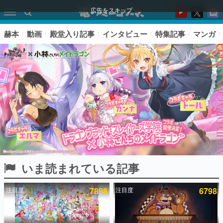
広告をスキップ
赫本
動画
殿堂入り記事
インタビュー
特集記事
マンガ
いま読まれている記事
ピックアップ
注目度
7898
注目度
6798
電ファミのいま読まれている記事ランキング
アプリセール情報