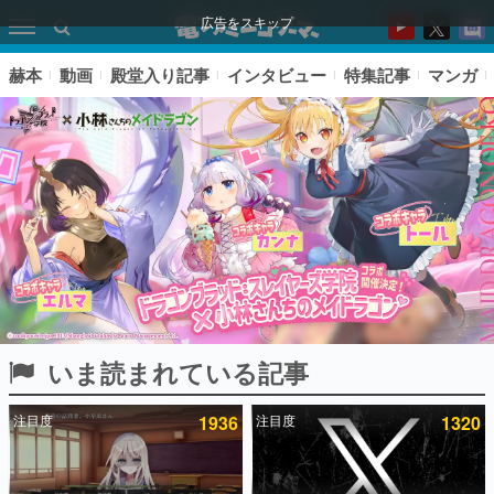
広告をスキップ
赫本
動画
殿堂入り記事
インタビュー
特集記事
マンガ
いま読まれている記事
ピックアップ
注目度
1936
注目度
1320
電ファミのいま読まれている記事ランキング
アプリセール情報