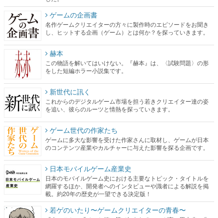
ゲームの企画書
名作ゲームクリエイターの方々に製作時のエピソードをお聞き
し、ヒットする企画（ゲーム）とは何か？を探っていきます。
赫本
この物語を解いてはいけない。『赫本』は、〈試験問題〉の形
をした短編ホラー小説集です。
新世代に訊く
これからのデジタルゲーム市場を担う若きクリエイター達の姿
を追い、彼らのルーツと情熱を探っていきます。
ゲーム世代の作家たち
ゲームに多大な影響を受けた作家さんに取材し、ゲームが日本
のコンテンツ産業やカルチャーに与えた影響を探る企画です。
日本モバイルゲーム産業史
日本のモバイルゲーム史における主要なトピック・タイトルを
網羅するほか、開発者へのインタビューや識者による解説を掲
載。約20年の歴史が一望できる決定版！
若ゲのいたり〜ゲームクリエイターの青春〜