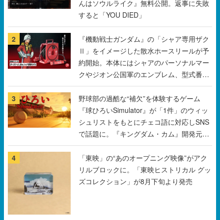
んはソウルライク』無料公開。返事に失敗
すると「YOU DIED」
2
『機動戦士ガンダム』の「シャア専用ザク
Ⅱ」をイメージした散水ホースリールが予
約開始。本体にはシャアのパーソナルマー
クやジオン公国軍のエンブレム、型式番号
などを配置
3
野球部の過酷な“補欠”を体験するゲーム
『球ひろいSimulator』が「1件」のウィッ
シュリストをもとにチェコ語に対応しSNS
で話題に。『キングダム・カム』開発元や
チェコのプロ野球選手から称賛の声
4
「東映」の“あのオープニング映像”がアク
リルブロックに。「東映ヒストリカル グッ
ズコレクション」が8月下旬より発売