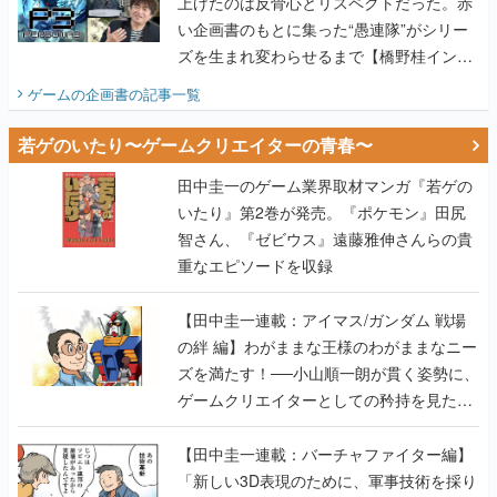
上げたのは反骨心とリスペクトだった。赤
い企画書のもとに集った“愚連隊”がシリー
ズを生まれ変わらせるまで【橋野桂インタ
ビュー】
ゲームの企画書
の記事一覧
若ゲのいたり〜ゲームクリエイターの青春〜
田中圭一のゲーム業界取材マンガ『若ゲの
いたり』第2巻が発売。『ポケモン』田尻
智さん、『ゼビウス』遠藤雅伸さんらの貴
重なエピソードを収録
【田中圭一連載：アイマス/ガンダム 戦場
の絆 編】わがままな王様のわがままなニー
ズを満たす！──小山順一朗が貫く姿勢に、
ゲームクリエイターとしての矜持を見た
【若ゲのいたり最終回】
【田中圭一連載：バーチャファイター編】
「新しい3D表現のために、軍事技術を採り