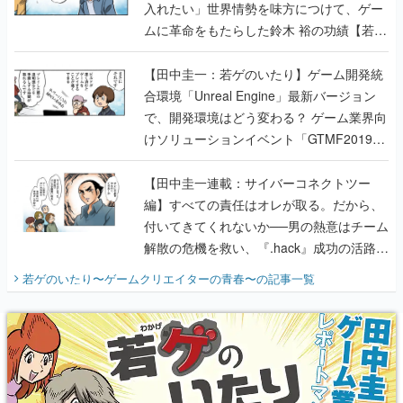
入れたい」世界情勢を味方につけて、ゲー
ムに革命をもたらした鈴木 裕の功績【若ゲ
のいたり】
【田中圭一：若ゲのいたり】ゲーム開発統
合環境「Unreal Engine」最新バージョン
で、開発環境はどう変わる？ ゲーム業界向
けソリューションイベント「GTMF2019」
に行って、より理解を深めよう【PR】
【田中圭一連載：サイバーコネクトツー
編】すべての責任はオレが取る。だから、
付いてきてくれないか──男の熱意はチーム
解散の危機を救い、『.hack』成功の活路を
開く。業界の快男児・松山 洋に流れる血は
若ゲのいたり〜ゲームクリエイターの青春〜
の記事一覧
『少年ジャンプ』色だった【若ゲのいた
り】