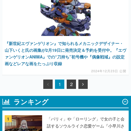
『新世紀エヴァンゲリオン』で知られるメカニックデザイナー・
山下いくと氏の画集が2月19日に発売決定＆予約を受付中。『エヴ
ァンゲリオンANIMA』での“刀持ち”初号機や『偶像戦域』の設定
画などレアな画をたっぷり収録
2024年12月23日 公開
1
2
ランキング
1
「パリィ」や「ローリング」で女の子と会
話するソウルライク恋愛ゲーム『小早川さ