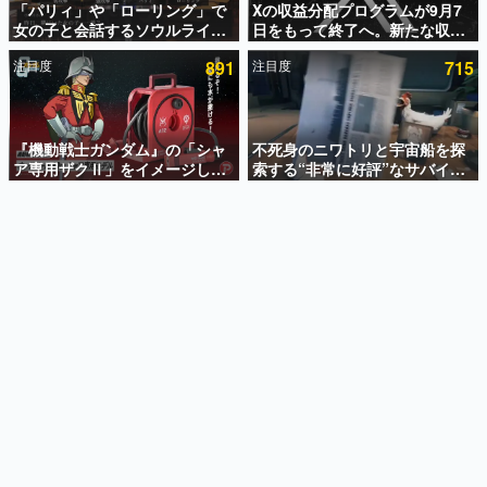
「パリィ」や「ローリング」で
Xの収益分配プログラムが9月7
女の子と会話するソウルライク
日をもって終了へ。新たな収益
インタビュー
恋愛ゲーム『小早川さんはソウ
化制度「Original Content
注目度
891
注目度
715
ルライク』無料公開。返事に失
Rewards Program」を発表
連載・特集一覧
敗すると「YOU DIED」
殿堂入り記事
SNS拡散数が数千以上！ ページビュー数万以上！ などな
『機動戦士ガンダム』の「シャ
不死身のニワトリと宇宙船を探
ど。多くの人々に読まれた、電ファミ渾身の“殿堂入り”記
ア専用ザクⅡ」をイメージした
索する“非常に好評”なサバイバ
事をまとめました。
散水ホースリールが予約開始。
ルゲーム『Breathedge』が無
本体にはシャアのパーソナルマ
料で配布中。入手できる期間は8
ゲームの企画書
ークやジオン公国軍のエンブレ
月10日まで
名作ゲームクリエイターの方々に製作時のエピソードをお
聞きし、ヒットする企画（ゲーム）とは何か？を探ってい
ム、型式番号などを配置
きます。
赫本
この物語を解いてはいけない。『赫本』は、〈試験問題〉
の形をした短編ホラー小説集です。
新世代に訊く
これからのデジタルゲーム市場を担う若きクリエイター達
の姿を追い、彼らのルーツと情熱を探っていきます。
ゲーム世代の作家たち
ゲームに多大な影響を受けた作家さんに取材し、ゲームが