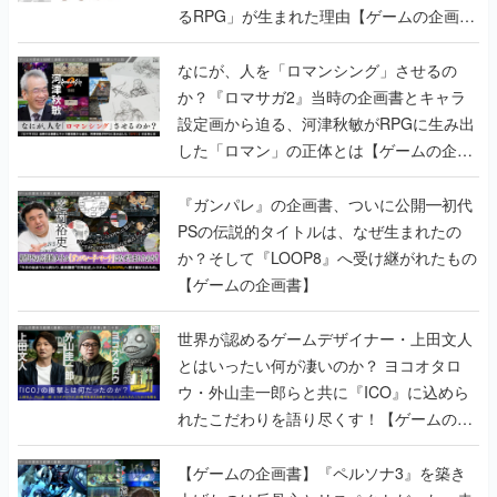
るRPG」が生まれた理由【ゲームの企画
書】
なにが、人を「ロマンシング」させるの
か？『ロマサガ2』当時の企画書とキャラ
設定画から迫る、河津秋敏がRPGに生み出
した「ロマン」の正体とは【ゲームの企画
書】
『ガンパレ』の企画書、ついに公開━初代
PSの伝説的タイトルは、なぜ生まれたの
か？そして『LOOP8』へ受け継がれたもの
【ゲームの企画書】
世界が認めるゲームデザイナー・上田文人
とはいったい何が凄いのか？ ヨコオタロ
ウ・外山圭一郎らと共に『ICO』に込めら
れたこだわりを語り尽くす！【ゲームの企
画書】
【ゲームの企画書】『ペルソナ3』を築き