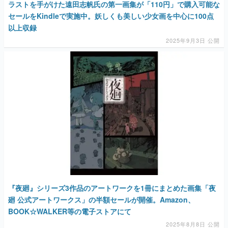
ラストを手がけた遠田志帆氏の第一画集が「110円」で購入可能な
セールをKindleで実施中。妖しくも美しい少女画を中心に100点
以上収録
2025年9月3日 公開
『夜廻』シリーズ3作品のアートワークを1冊にまとめた画集「夜
廻 公式アートワークス」の半額セールが開催。Amazon、
BOOK☆WALKER等の電子ストアにて
2025年8月8日 公開