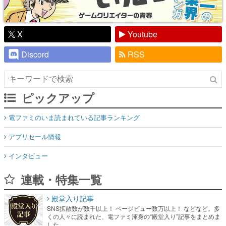
X
Youtube
Discord
RSS
ピックアップ
電ファミのいま読まれている記事ランキング
アプリセール情報
インタビュー
連載・特集一覧
殿堂入り記事
SNS拡散数が数千以上！ ページビュー数万以上！ などなど。多
くの人々に読まれた、電ファミ渾身の“殿堂入り”記事をまとめま
した。