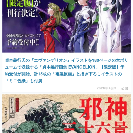
貞本義行氏の『エヴァンゲリオン』イラストを180ページの大ボリ
ュームで収録する「貞本義行画集 EVANGELION」【限定版】予
約受付が開始。計15枚の「複製原画」と描き下ろしイラストの
「ミニ色紙」も付属
2026年4月3日 公開