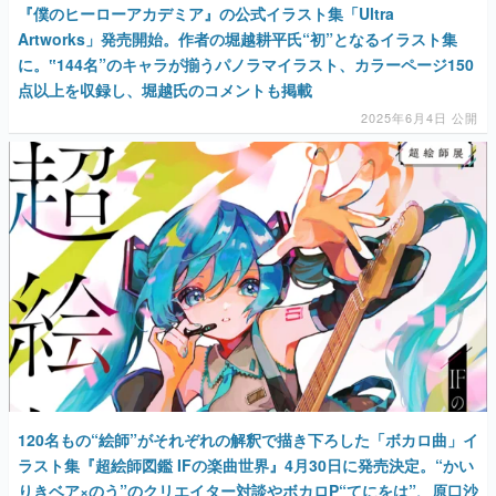
『僕のヒーローアカデミア』の公式イラスト集「Ultra
Artworks」発売開始。作者の堀越耕平氏“初”となるイラスト集
に。‟144名”のキャラが揃うパノラマイラスト、カラーページ150
点以上を収録し、堀越氏のコメントも掲載
2025年6月4日 公開
120名もの“絵師”がそれぞれの解釈で描き下ろした「ボカロ曲」イ
ラスト集『超絵師図鑑 IFの楽曲世界』4月30日に発売決定。“かい
りきベア×のう”のクリエイター対談やボカロP“てにをは”、原口沙