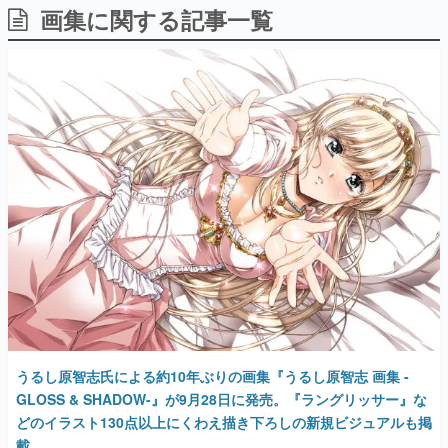
画集に関する記事一覧
日本のコンテンツ産業やカルチャーに与えた影響を探る企
画です。
日本モバイルゲーム産業史
日本のモバイルゲーム史における主要なトピック・タイト
ルを網羅するほか、開発者へのインタビューや識者による
解説を掲載。約20年の歴史が一望できる決定版！
若ゲのいたり〜ゲームクリエイターの青春〜
『うつヌケ』『ペンと箸』等で知られるマンガ家・田中圭
一先生によるゲーム業界レポートマンガです。
なんでゲームは面白い？
ゲーム開発者・hamatsu氏がゲームの魅力を画面や操作の
具体的な形から解き明かしていく、硬派で骨太な評論連載
です。
ゲームが変えた日本語
「経験値」「裏技」「ラスボス」… ゲームにまつわる言葉
の起源や用法の変遷を、コンピューター文化史研究家・タ
イニーP氏が徹底調査。
うるし原智志氏による約10年ぶりの画集『うるし原智志 画集 -
カテゴリ
GLOSS & SHADOW-』が9月28日に発売。『ラングリッサー』な
どのイラスト130点以上にくわえ描き下ろしの新規ビジュアルも掲
載
特集記事