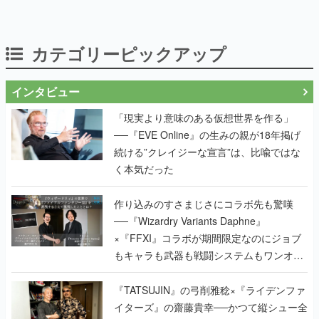
カテゴリーピックアップ
インタビュー
「現実より意味のある仮想世界を作る」
──『EVE Online』の生みの親が18年掲げ
続ける”クレイジーな宣言”は、比喩ではな
く本気だった
作り込みのすさまじさにコラボ先も驚嘆
──『Wizardry Variants Daphne』
×『FFXI』コラボが期間限定なのにジョブ
もキャラも武器も戦闘システムもワンオフ
で作り込まれた理由を両ディレクターに聞
く
『TATSUJIN』の弓削雅稔×『ライデンファ
イターズ』の齋藤貴幸──かつて縦シュー全