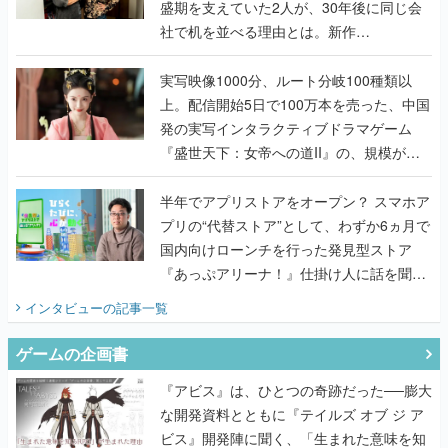
盛期を支えていた2人が、30年後に同じ会
社で机を並べる理由とは。新作
『TATSUJIN EXTREME』で初タッグを組
んだレジェンド2人に訊く開発秘話
実写映像1000分、ルート分岐100種類以
上。配信開始5日で100万本を売った、中国
発の実写インタラクティブドラマゲーム
『盛世天下：女帝への道II』の、規模が違
うこだわりをプロデューサーに聞いた
半年でアプリストアをオープン？ スマホア
プリの“代替ストア”として、わずか6ヵ月で
国内向けローンチを行った発見型ストア
『あっぷアリーナ！』仕掛け人に話を聞い
てみた
インタビュー
の記事一覧
ゲームの企画書
『アビス』は、ひとつの奇跡だった──膨大
な開発資料とともに『テイルズ オブ ジ ア
ビス』開発陣に聞く、「生まれた意味を知