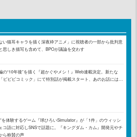
ない猫耳キャラを描く深夜枠アニメ」に視聴者の一部から批判意
と思しき描写も含めて、BPOが議論を交わす
の“10年後”を描く『超かぐやメシ！』Web連載決定。新たな
ル「ビビビコミック」にて特別話が掲載スタート、あのお話には…
”を体験するゲーム『球ひろいSimulator』が「1件」のウィッシ
ェコ語に対応しSNSで話題に。『キングダム・カム』開発元やチ
から称賛の声