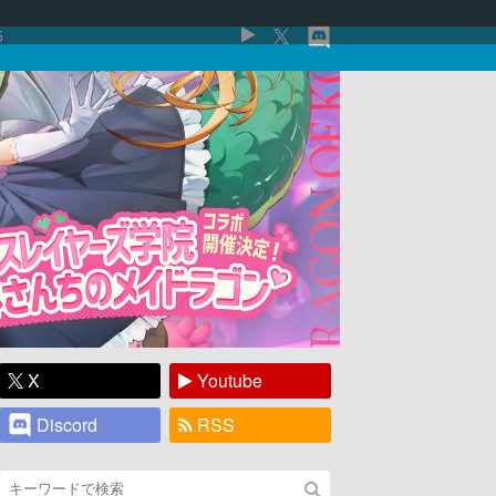
5
X
Youtube
Discord
RSS