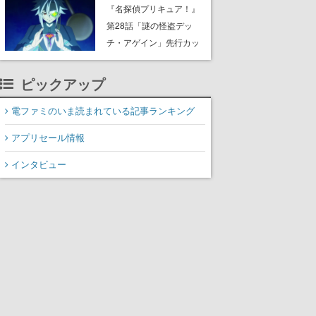
8月8日Steamでリリー
『名探偵プリキュア！』
ス。時に忘れ去られた世
第28話「謎の怪盗デッ
界の古代洞窟を舞台に、4
チ・アゲイン」先行カッ
つのバイオームを探索し
ト解禁。泣きぼくろにモ
ながら脱出を目指す
ノクル、ミステリアスな
ピックアップ
姿が映し出された場面も
電ファミのいま読まれている記事ランキング
アプリセール情報
インタビュー