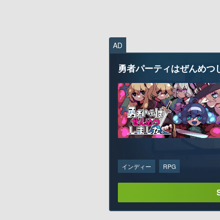
AD
勇者パーティはぜんめつ
インディー
RPG