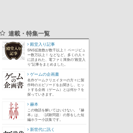
連載・特集一覧
殿堂入り記事
SNS拡散数が数千以上！ ページビュ
ー数万以上！ などなど。多くの人々
に読まれた、電ファミ渾身の“殿堂入
り”記事をまとめました。
ゲームの企画書
名作ゲームクリエイターの方々に製
作時のエピソードをお聞きし、ヒッ
トする企画（ゲーム）とは何か？を
探っていきます。
赫本
この物語を解いてはいけない。『赫
本』は、〈試験問題〉の形をした短
編ホラー小説集です。
新世代に訊く