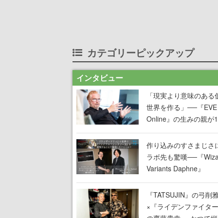
カテゴリーピックアップ
インタビュー
「現実より意味のある
世界を作る」──『EVE
Online』の生みの親が
掲げ続ける”クレイジー
言”は、比喩ではなく本
作り込みのすさまじさ
った
ラボ先も驚嘆──『Wizar
Variants Daphne』
×『FFXI』コラボが期
定なのにジョブもキャ
『TATSUJIN』の弓削
武器も戦闘システムも
×『ライデンファイタ
オフで作り込まれた理