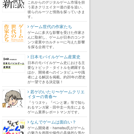
これからのデジタルゲーム市場を担
う若きクリエイター達の姿を追い、
彼らのルーツと情熱を探っていきま
す。
ゲーム世代の作家たち
ゲームに多大な影響を受けた作家さ
んに取材し、ゲームが日本のコンテ
ンツ産業やカルチャーに与えた影響
を探る企画です。
日本モバイルゲーム産業史
日本のモバイルゲーム史における主
要なトピック・タイトルを網羅する
ほか、開発者へのインタビューや識
者による解説を掲載。約20年の歴史
が一望できる決定版！
若ゲのいたり〜ゲームクリエ
イターの青春〜
『うつヌケ』『ペンと箸』等で知ら
れるマンガ家・田中圭一先生による
ゲーム業界レポートマンガです。
なんでゲームは面白い？
ゲーム開発者・hamatsu氏がゲーム
の魅力を画面や操作の具体的な形か