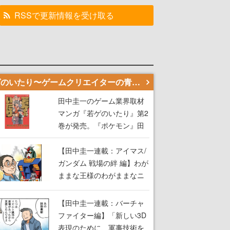
RSSで更新情報を受け取る
若ゲのいたり〜ゲームクリエイターの青春〜
田中圭一のゲーム業界取材
マンガ『若ゲのいたり』第2
巻が発売。『ポケモン』田
尻智さん、『ゼビウス』遠
藤雅伸さんらの貴重なエピ
【田中圭一連載：アイマス/
ソードを収録
ガンダム 戦場の絆 編】わが
ままな王様のわがままなニ
ーズを満たす！──小山順一
朗が貫く姿勢に、ゲームク
【田中圭一連載：バーチャ
リエイターとしての矜持を
ファイター編】「新しい3D
見た【若ゲのいたり最終
表現のために、軍事技術を