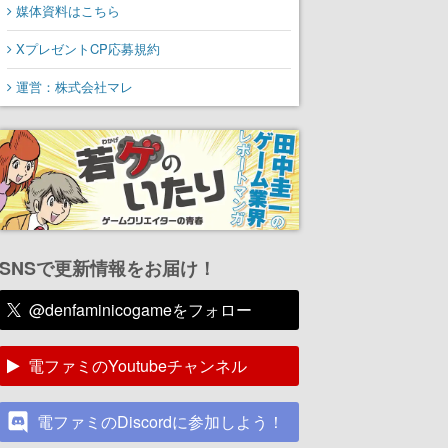
媒体資料はこちら
XプレゼントCP応募規約
運営：株式会社マレ
SNSで更新情報をお届け！
@denfaminicogameをフォロー
電ファミのYoutubeチャンネル
電ファミのDiscordに参加しよう！