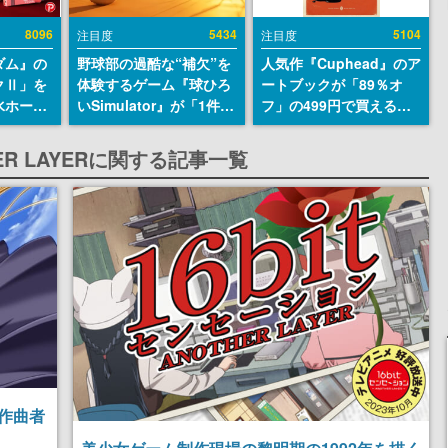
8096
5434
5104
注目度
注目度
ダム』の
野球部の過酷な“補欠”を
人気作『Cuphead』のア
クⅡ」を
体験するゲーム『球ひろ
ートブックが「89％オ
水ホース
いSimulator』が「1件」
フ」の499円で買える破
始。本体
のウィッシュリストをも
格のセール中。1930年代
ーソナル
とにチェコ語に対応し
風のビジュアルが特徴的
HER LAYERに関する記事一覧
公国軍の
SNSで話題に。『キング
なアクションゲームの初
式番号な
ダム・カム』開発元やチ
期コンセプトやボスキャ
ェコのプロ野球選手から
ラ、ステージのイラスト
称賛の声
も収録
作曲者