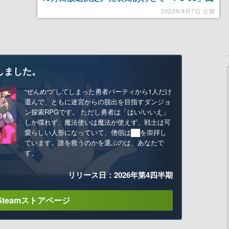
ビジュアルもお披露目
2023年8月7日 公開
しました。
“ぜんめつ”してしまった勇者パーティから1人だけ
選んで、ともに迷宮からの脱出を目指すダンジョ
ン探索RPGです。 ただし勇者は「はい/いいえ」
しか喋れず、魔法使いは魔法が使えず、戦士は可
愛らしい人形になっていて、僧侶は██を崇拝し
ています。誰を救うのかを選ぶのは、あなたで
す。
リリース日：2026年第4四半期
Steamストアページ