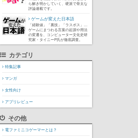
ら解き明かしていく、硬派で骨太な
評論連載です。
ゲームが変えた日本語
「経験値」「裏技」「ラスボス」…
ゲームにまつわる言葉の起源や用法
の変遷を、コンピューター文化史研
究家・タイニーP氏が徹底調査。
カテゴリ
特集記事
マンガ
女性向け
アプリレビュー
その他
電ファミニコゲーマーとは？