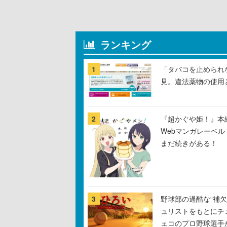
ランキング
1
「タバコを止められ
見。違法薬物の使用
2
『超かぐや姫！』本編
Webマンガレーベ
まだ続きがある！
3
野球部の過酷な“補欠
ュリストをもとにチ
ェコのプロ野球選手