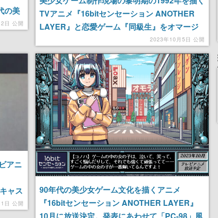
美少女ゲーム制作現場の黎明期の1992年を描く
代の美
TVアニメ『16bitセンセーション ANOTHER
月2日 公開
LAYER』と恋愛ゲーム『同級生』をオマージ
】
ュしたビジュアルが素敵。Blu-ray&DVD情報
2023年10月5日 公開
が解禁
ビアニ
90年代の美少女ゲーム文化を描くアニメ
ンキャス
『16bitセンセーション ANOTHER LAYER』
近日公
11日 公開
10月に放送決定。発表にあわせて「PC-98」風