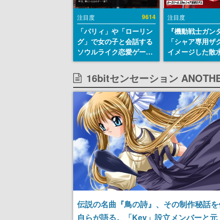
9614
注目度
注目度
「パリィ」や「ローリン
『機動戦士ガン
グ」で女の子と会話する
「シャア専用ザ
ソウルライク恋愛ゲーム
イメージした散
『小早川さんはソウルラ
リールが予約開
イク』無料公開。返事に
にはシャアのパ
16bitセンセーション ANOT
失敗すると「YOU
マークやジオン
DIED」
エンブレム、型
どを配置
伝説の名曲『鳥の詩』、その制作秘話を
自らが語る。「Key」設立メンバーと元