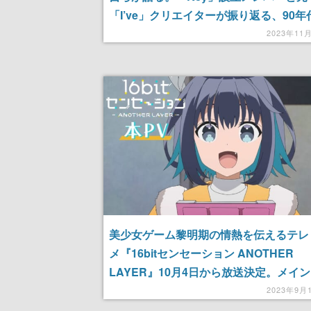
「I’ve」クリエイターが振り返る、90年
少女ゲーム界【16bitセンセーション
2023年11
ANOTHER LAYER：特別インタビュー
美少女ゲーム黎明期の情熱を伝えるテレ
メ『16bitセンセーション ANOTHER
LAYER』10月4日から放送決定。メイ
トの古賀葵・阿部敦が魅力を語る映像も
2023年9月
開