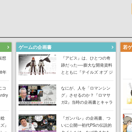
ゲームの企画書
仮想
『アビス』は、ひとつの奇
跡だった──膨大な開発資料
18年
とともに『テイルズ オブ ジ
な宣
アビス』開発陣に聞く、
気だ
「生まれた意味を知る
にコ
なにが、人を「ロマンシン
RPG」が生まれた理由【ゲ
dry
グ」させるのか？『ロマサ
ームの企画書】
ガ2』当時の企画書とキャラ
間限
設定画から迫る、河津秋敏
ラも
がRPGに生み出した「ロマ
雅稔
『ガンパレ』の企画書、つ
ワン
ン」の正体とは【ゲームの
ーズ』
いに公開━初代PSの伝説的
由を
企画書】