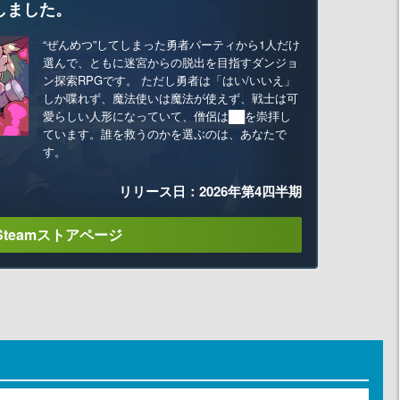
しました。
“ぜんめつ”してしまった勇者パーティから1人だけ
選んで、ともに迷宮からの脱出を目指すダンジョ
ン探索RPGです。 ただし勇者は「はい/いいえ」
しか喋れず、魔法使いは魔法が使えず、戦士は可
愛らしい人形になっていて、僧侶は██を崇拝し
ています。誰を救うのかを選ぶのは、あなたで
す。
リリース日：2026年第4四半期
Steamストアページ