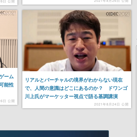
計【CEDEC2021 レポート】
オーバ
2021年8月26日 公開
26日 公開
ト】
ゲーム
リアルとバーチャルの境界がわからない現在
可能性
で、人間の意識はどこにあるのか？ ドワンゴ
川上氏がマーケッター視点で語る基調講演
26日 公開
「VR・AI時代の新しい現実（リアル）」
2021年8月24日 公開
【CEDEC2021レポート】