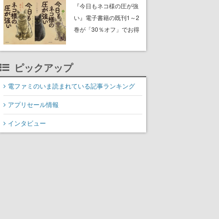
中。ドット絵の大自然
『今日もネコ様の圧が強
で、喧騒を忘れよう
い』電子書籍の既刊1～2
巻が「30％オフ」でお得
に。ジト目でツンツンし
たネコたちと、ネコを溺
愛する人間のすれ違いを
ピックアップ
描く
電ファミのいま読まれている記事ランキング
アプリセール情報
インタビュー