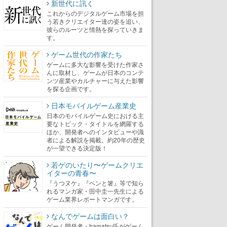
新世代に訊く
これからのデジタルゲーム市場を担
う若きクリエイター達の姿を追い、
彼らのルーツと情熱を探っていきま
す。
ゲーム世代の作家たち
ゲームに多大な影響を受けた作家さ
んに取材し、ゲームが日本のコンテ
ンツ産業やカルチャーに与えた影響
を探る企画です。
日本モバイルゲーム産業史
日本のモバイルゲーム史における主
要なトピック・タイトルを網羅する
ほか、開発者へのインタビューや識
者による解説を掲載。約20年の歴史
が一望できる決定版！
若ゲのいたり〜ゲームクリエ
イターの青春〜
『うつヌケ』『ペンと箸』等で知ら
れるマンガ家・田中圭一先生による
ゲーム業界レポートマンガです。
なんでゲームは面白い？
ゲーム開発者・hamatsu氏がゲーム