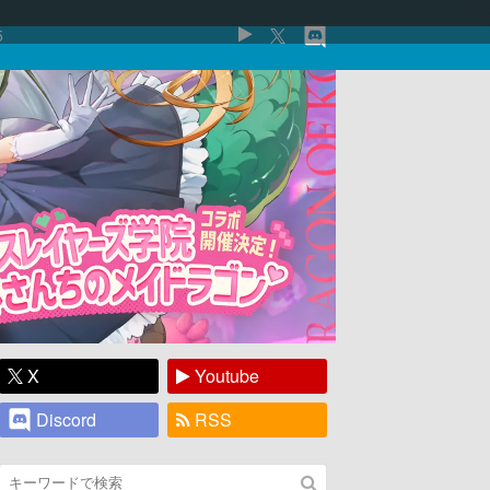
5
X
Youtube
Discord
RSS