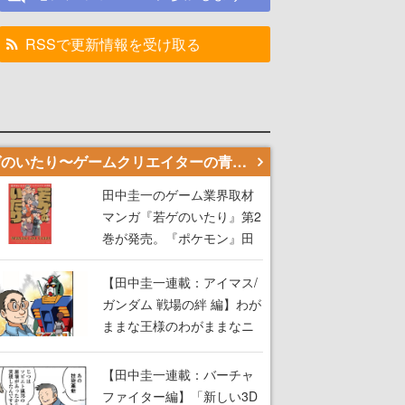
RSSで更新情報を受け取る
若ゲのいたり〜ゲームクリエイターの青春〜
田中圭一のゲーム業界取材
マンガ『若ゲのいたり』第2
巻が発売。『ポケモン』田
尻智さん、『ゼビウス』遠
藤雅伸さんらの貴重なエピ
【田中圭一連載：アイマス/
ソードを収録
ガンダム 戦場の絆 編】わが
ままな王様のわがままなニ
ーズを満たす！──小山順一
朗が貫く姿勢に、ゲームク
【田中圭一連載：バーチャ
リエイターとしての矜持を
ファイター編】「新しい3D