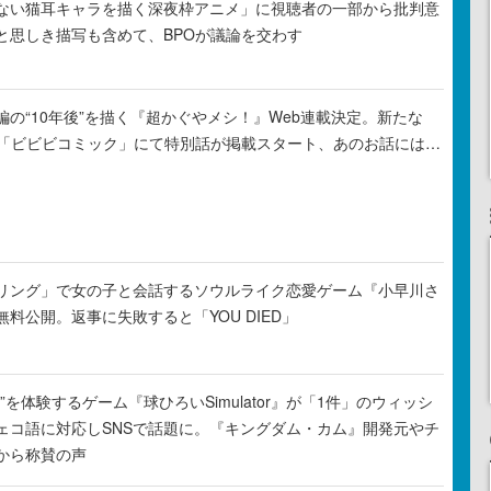
ない猫耳キャラを描く深夜枠アニメ」に視聴者の一部から批判意
と思しき描写も含めて、BPOが議論を交わす
の“10年後”を描く『超かぐやメシ！』Web連載決定。新たな
ル「ビビビコミック」にて特別話が掲載スタート、あのお話には…
リング」で女の子と会話するソウルライク恋愛ゲーム『小早川さ
料公開。返事に失敗すると「YOU DIED」
”を体験するゲーム『球ひろいSimulator』が「1件」のウィッシ
ェコ語に対応しSNSで話題に。『キングダム・カム』開発元やチ
から称賛の声