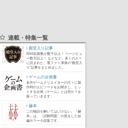
連載・特集一覧
殿堂入り記事
SNS拡散数が数千以上！ ページビュ
ー数万以上！ などなど。多くの人々
に読まれた、電ファミ渾身の“殿堂入
り”記事をまとめました。
ゲームの企画書
名作ゲームクリエイターの方々に製
作時のエピソードをお聞きし、ヒッ
トする企画（ゲーム）とは何か？を
探っていきます。
赫本
この物語を解いてはいけない。『赫
本』は、〈試験問題〉の形をした短
編ホラー小説集です。