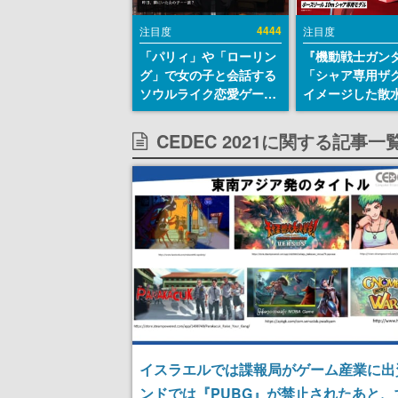
4444
注目度
注目度
「パリィ」や「ローリン
『機動戦士ガン
グ」で女の子と会話する
「シャア専用ザ
ソウルライク恋愛ゲーム
イメージした散
『小早川さんはソウルラ
リールが予約開
イク』無料公開。返事に
にはシャアのパ
CEDEC 2021に関する記事一
失敗すると「YOU
マークやジオン
DIED」
エンブレム、型
どを配置
イスラエルでは諜報局がゲーム産業に出
ンドでは『PUBG』が禁止されたあと、