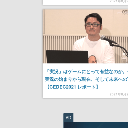
松伸夫本人による監修」「総曲数300曲
2021年8月
ー」、そして…【CEDEC2021 レポー
「実況」はゲームにとって有益なのか。
実況の始まりから現在、そして未来への
【CEDEC2021 レポート】
2021年8月
AD