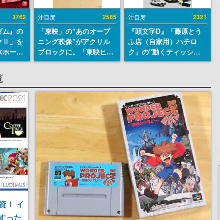
3762
2585
2321
注目度
注目度
ダム』の
「東映」の“あのオープ
『頭文字D』「藤原とう
クⅡ」を
ニング映像”がアクリル
ふ店（自家用）ハチロ
水ホース
ブロックに。「東映ヒス
ク」の“動くティッシュ
始。本体
トリカル グッズコレクシ
ケース”が買えるポップ
ーソナル
ョン」が8月下旬より発
アップショップが開催
覧
公国軍の
売
へ。マンガの舞台である
式番号な
群馬の「イオンモール高
崎」にて、8月11日から8
月20日までの期間限定で
開催予定
資！ イ
すった