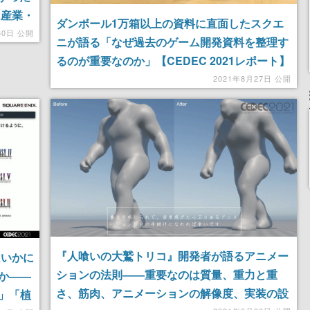
ム産業・
ダンボール1万箱以上の資料に直面したスクエ
30日 公開
ニが語る「なぜ過去のゲーム開発資料を整理す
るのが重要なのか」【CEDEC 2021レポート】
2021年8月27日 公開
『人喰いの大鷲トリコ』開発者が語るアニメー
はいかに
ションの法則――重要なのは質量、重力と重
か――
さ、筋肉、アニメーションの解像度、実装の設
」「植