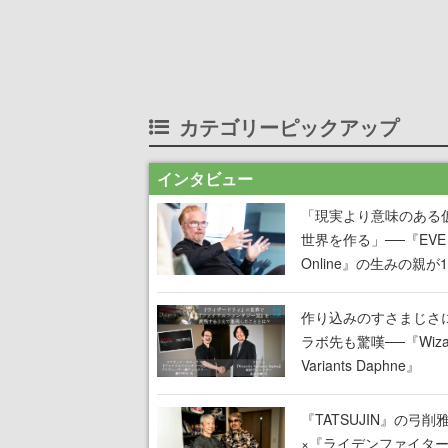
カテゴリーピックアップ
インタビュー
「現実より意味のある
世界を作る」──『EVE
Online』の生みの親が
掲げ続ける”クレイジー
言”は、比喩ではなく本
作り込みのすさまじさ
った
ラボ先も驚嘆──『Wizar
Variants Daphne』
×『FFXI』コラボが期
定なのにジョブもキャ
『TATSUJIN』の弓削
武器も戦闘システムも
×『ライデンファイタ