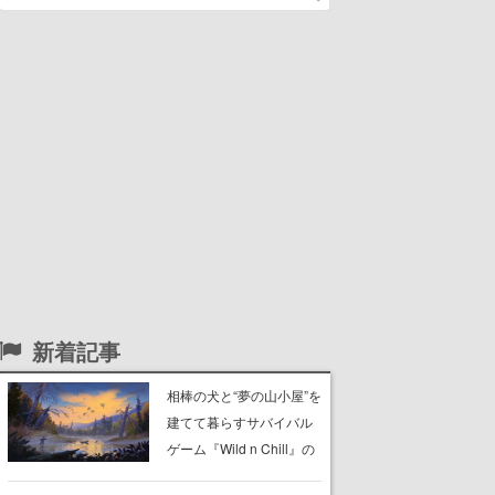
新着記事
相棒の犬と“夢の山小屋”を
建てて暮らすサバイバル
ゲーム『Wild n Chill』の
体験版がSteamで配信