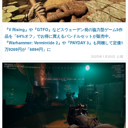
『V Rising』や『GTFO』などスウェーデン発の協力型ゲーム5作
品を「64%オフ」でお得に買えるバンドルセットが販売中。
『Warhammer: Vermintide 2』や『PAYDAY 3』も同梱して定価1
万9269円が「6894円」に
2025年1月20日 公開