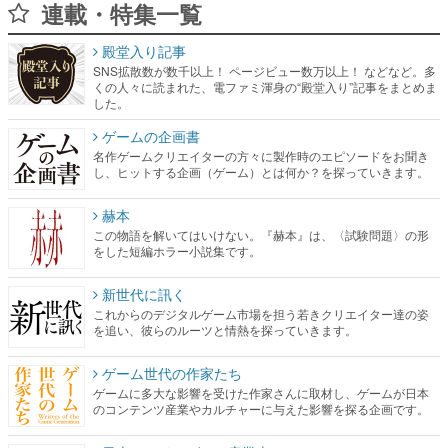
連載・特集一覧
殿堂入り記事
SNS拡散数が数千以上！ ページビュー数万以上！ などなど。多
くの人々に読まれた、電ファミ渾身の“殿堂入り”記事をまとめま
した。
ゲームの企画書
名作ゲームクリエイターの方々に製作時のエピソードをお聞き
し、ヒットする企画（ゲーム）とは何か？を探っていきます。
赫本
この物語を解いてはいけない。『赫本』は、〈試験問題〉の形
をした短編ホラー小説集です。
新世代に訊く
これからのデジタルゲーム市場を担う若きクリエイター達の姿
を追い、彼らのルーツと情熱を探っていきます。
ゲーム世代の作家たち
ゲームに多大な影響を受けた作家さんに取材し、ゲームが日本
のコンテンツ産業やカルチャーに与えた影響を探る企画です。