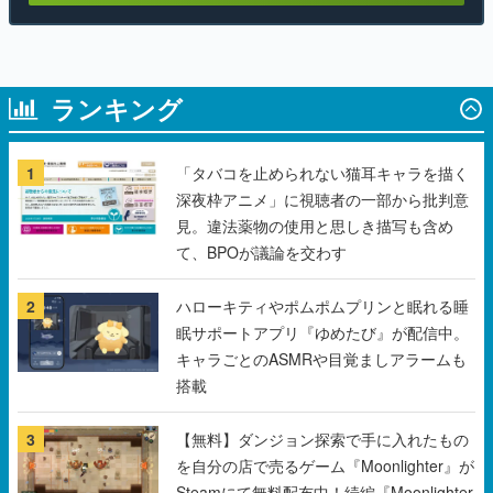
ランキング
1
「タバコを止められない猫耳キャラを描く
深夜枠アニメ」に視聴者の一部から批判意
見。違法薬物の使用と思しき描写も含め
て、BPOが議論を交わす
2
ハローキティやポムポムプリンと眠れる睡
眠サポートアプリ『ゆめたび』が配信中。
キャラごとのASMRや目覚ましアラームも
搭載
3
【無料】ダンジョン探索で手に入れたもの
を自分の店で売るゲーム『Moonlighter』が
Steamにて無料配布中！続編『Moonlighter