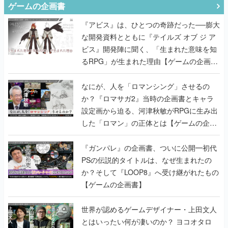
ゲームの企画書
『アビス』は、ひとつの奇跡だった──膨大
な開発資料とともに『テイルズ オブ ジ ア
ビス』開発陣に聞く、「生まれた意味を知
るRPG」が生まれた理由【ゲームの企画
書】
なにが、人を「ロマンシング」させるの
か？『ロマサガ2』当時の企画書とキャラ
設定画から迫る、河津秋敏がRPGに生み出
した「ロマン」の正体とは【ゲームの企画
書】
『ガンパレ』の企画書、ついに公開━初代
PSの伝説的タイトルは、なぜ生まれたの
か？そして『LOOP8』へ受け継がれたもの
【ゲームの企画書】
世界が認めるゲームデザイナー・上田文人
とはいったい何が凄いのか？ ヨコオタロ