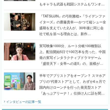
もキャラも武器も戦闘システムもワンオフ
で作り込まれた理由を両ディレクターに聞
く
『TATSUJIN』の弓削雅稔×『ライデンファ
イターズ』の齋藤貴幸──かつて縦シュー全
盛期を支えていた2人が、30年後に同じ会
社で机を並べる理由とは。新作
『TATSUJIN EXTREME』で初タッグを組
んだレジェンド2人に訊く開発秘話
実写映像1000分、ルート分岐100種類以
上。配信開始5日で100万本を売った、中国
発の実写インタラクティブドラマゲーム
『盛世天下：女帝への道II』の、規模が違
うこだわりをプロデューサーに聞いた
半年でアプリストアをオープン？ スマホア
プリの“代替ストア”として、わずか6ヵ月で
国内向けローンチを行った発見型ストア
『あっぷアリーナ！』仕掛け人に話を聞い
てみた
インタビュー
の記事一覧