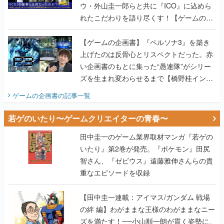
ウ・外山圭一郎らと共に『ICO』に込めら
れたこだわりを語り尽くす！【ゲームの企
画書】
【ゲームの企画書】『ペルソナ3』を築き
上げたのは反骨心とリスペクトだった。赤
い企画書のもとに集った“愚連隊”がシリー
ズを生まれ変わらせるまで【橋野桂インタ
ビュー】
ゲームの企画書
の記事一覧
若ゲのいたり〜ゲームクリエイターの青春〜
田中圭一のゲーム業界取材マンガ『若ゲの
いたり』第2巻が発売。『ポケモン』田尻
智さん、『ゼビウス』遠藤雅伸さんらの貴
重なエピソードを収録
【田中圭一連載：アイマス/ガンダム 戦場
の絆 編】わがままな王様のわがままなニー
ズを満たす！──小山順一朗が貫く姿勢に、