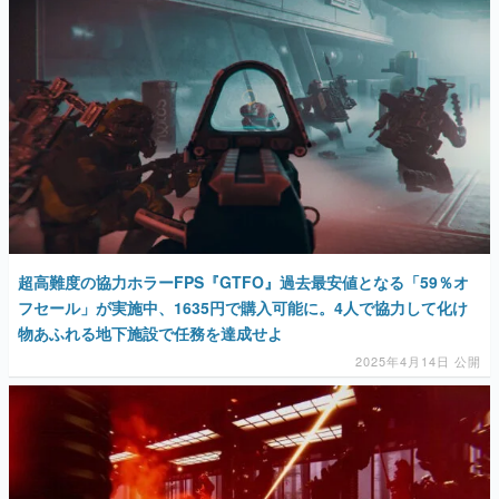
マンガ
女性向け
アプリレビュー
その他
電ファミニコゲーマーとは？
運営：株式会社マレ
超高難度の協力ホラーFPS『GTFO』過去最安値となる「59％オ
フセール」が実施中、1635円で購入可能に。4人で協力して化け
物あふれる地下施設で任務を達成せよ
2025年4月14日 公開