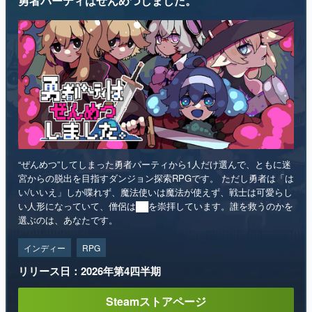
勇者パーティはぜんめつしました。
“ぜんめつ”してしまった勇者パーティから1人だけ選んで、ともに迷
宮からの脱出を目指すダンジョン探索RPGです。 ただし勇者は「は
い/いいえ」しか喋れず、魔法使いは魔法が使えず、戦士は可愛らし
い人形になっていて、僧侶は██を崇拝しています。誰を救うのかを
選ぶのは、あなたです。
インディー
RPG
リリース日：2026年第4四半期
Steamストアページ