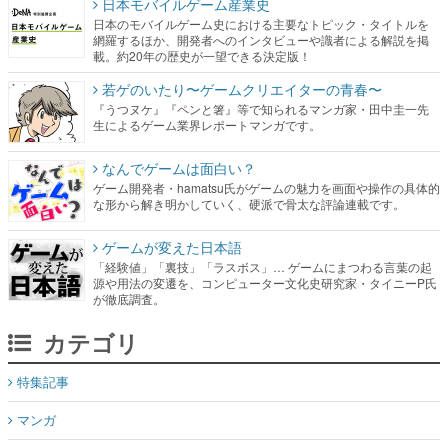
日本モバイルゲーム産業史
日本のモバイルゲーム史における主要なトピック・タイトルを
網羅するほか、開発者へのインタビューや識者による解説を掲
載。約20年の歴史が一望できる決定版！
若ゲのいたり〜ゲームクリエイターの青春〜
『うつヌケ』『ペンと箸』等で知られるマンガ家・田中圭一先
生によるゲーム業界レポートマンガです。
なんでゲームは面白い？
ゲーム開発者・hamatsu氏がゲームの魅力を画面や操作の具体的
な形から解き明かしていく、硬派で骨太な評論連載です。
ゲームが変えた日本語
「経験値」「裏技」「ラスボス」… ゲームにまつわる言葉の起
源や用法の変遷を、コンピューター文化史研究家・タイニーP氏
が徹底調査。
カテゴリ
特集記事
マンガ