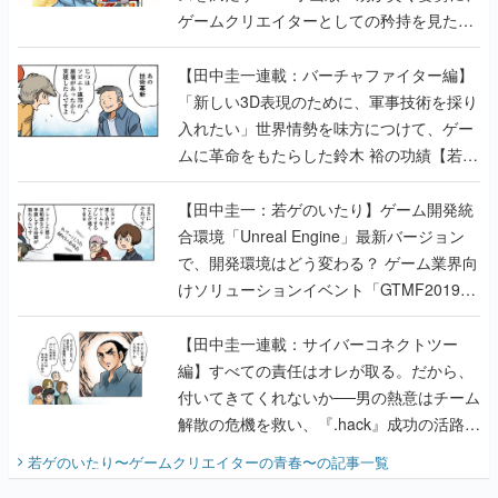
ゲームクリエイターとしての矜持を見た
【若ゲのいたり最終回】
【田中圭一連載：バーチャファイター編】
「新しい3D表現のために、軍事技術を採り
入れたい」世界情勢を味方につけて、ゲー
ムに革命をもたらした鈴木 裕の功績【若ゲ
のいたり】
【田中圭一：若ゲのいたり】ゲーム開発統
合環境「Unreal Engine」最新バージョン
で、開発環境はどう変わる？ ゲーム業界向
けソリューションイベント「GTMF2019」
に行って、より理解を深めよう【PR】
【田中圭一連載：サイバーコネクトツー
編】すべての責任はオレが取る。だから、
付いてきてくれないか──男の熱意はチーム
解散の危機を救い、『.hack』成功の活路を
開く。業界の快男児・松山 洋に流れる血は
若ゲのいたり〜ゲームクリエイターの青春〜
の記事一覧
『少年ジャンプ』色だった【若ゲのいた