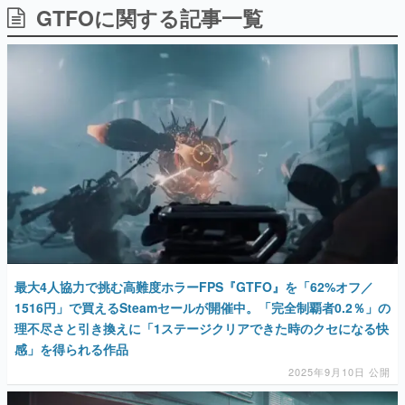
GTFOに関する記事一覧
日本のコンテンツ産業やカルチャーに与えた影響を探る企
画です。
日本モバイルゲーム産業史
日本のモバイルゲーム史における主要なトピック・タイト
ルを網羅するほか、開発者へのインタビューや識者による
解説を掲載。約20年の歴史が一望できる決定版！
若ゲのいたり〜ゲームクリエイターの青春〜
『うつヌケ』『ペンと箸』等で知られるマンガ家・田中圭
一先生によるゲーム業界レポートマンガです。
なんでゲームは面白い？
ゲーム開発者・hamatsu氏がゲームの魅力を画面や操作の
具体的な形から解き明かしていく、硬派で骨太な評論連載
です。
ゲームが変えた日本語
最大4人協力で挑む高難度ホラーFPS『GTFO』を「62%オフ／
「経験値」「裏技」「ラスボス」… ゲームにまつわる言葉
の起源や用法の変遷を、コンピューター文化史研究家・タ
1516円」で買えるSteamセールが開催中。「完全制覇者0.2％」の
イニーP氏が徹底調査。
理不尽さと引き換えに「1ステージクリアできた時のクセになる快
感」を得られる作品
カテゴリ
2025年9月10日 公開
特集記事