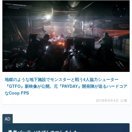
地獄のような地下施設でモンスターと戦う4人協力シューター
『GTFO』新映像が公開。元『PAYDAY』開発陣が送るハードコア
なCoop FPS
2018年9月4日 公開
AD