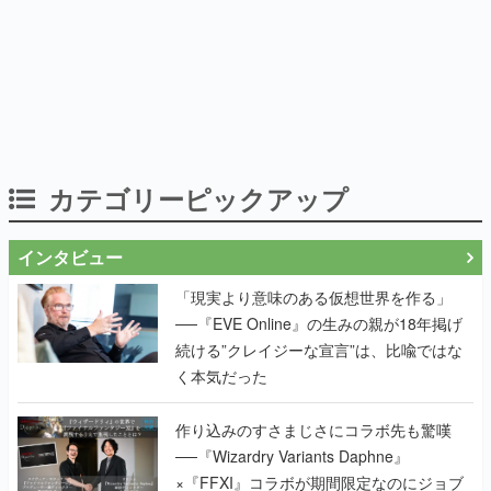
カテゴリーピックアップ
インタビュー
「現実より意味のある仮想世界を作る」
──『EVE Online』の生みの親が18年掲げ
続ける”クレイジーな宣言”は、比喩ではな
く本気だった
作り込みのすさまじさにコラボ先も驚嘆
──『Wizardry Variants Daphne』
×『FFXI』コラボが期間限定なのにジョブ