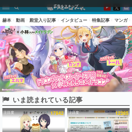
広告をスキップ
赫本
動画
殿堂入り記事
インタビュー
特集記事
マンガ
いま読まれている記事
ピックアップ
注目度
17842
注目度
12265
電ファミのいま読まれている記事ランキング
アプリセール情報