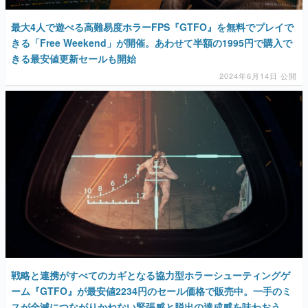
最大4人で遊べる高難易度ホラーFPS『GTFO』を無料でプレイで
きる「Free Weekend」が開催。あわせて半額の1995円で購入で
きる最安値更新セールも開始
2024年6月14日 公開
戦略と連携がすべてのカギとなる協力型ホラーシューティングゲ
ーム『GTFO』が最安値2234円のセール価格で販売中。一手のミ
スが全滅につながりかねない緊張感と脱出の達成感を味わおう