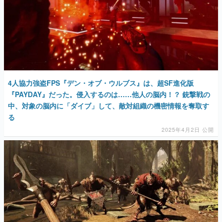
4人協力強盗FPS『デン・オブ・ウルブス』は、超SF進化版
『PAYDAY』だった。侵入するのは……他人の脳内！？ 銃撃戦の
中、対象の脳内に「ダイブ」して、敵対組織の機密情報を奪取す
る
2025年4月2日 公開