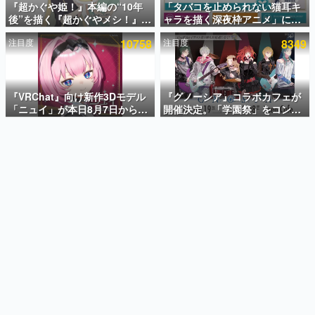
『超かぐや姫！』本編の“10年
「タバコを止められない猫耳キ
後”を描く『超かぐやメシ！』
ャラを描く深夜枠アニメ」に視
インタビュー
Web連載決定。新たなWebマン
聴者の一部から批判意見。違法
注目度
10758
注目度
8349
ガレーベル「ビビビコミック」
薬物の使用と思しき描写も含め
連載・特集一覧
にて特別話が掲載スタート、あ
て、BPOが議論を交わす
のお話には…まだ続きがある！
殿堂入り記事
SNS拡散数が数千以上！ ページビュー数万以上！ などな
『VRChat』向け新作3Dモデル
『グノーシア』コラボカフェが
ど。多くの人々に読まれた、電ファミ渾身の“殿堂入り”記
「ニュイ」が本日8月7日から
開催決定。「学園祭」をコンセ
事をまとめました。
BOOTHにて発売。瞳に光る星
プトに、模擬店やセツやSQ、ラ
や感情豊かな表情が、小悪魔か
キオたちが学祭バンドを楽しむ
ゲームの企画書
わいい
様子を切り取った新グッズが展
名作ゲームクリエイターの方々に製作時のエピソードをお
聞きし、ヒットする企画（ゲーム）とは何か？を探ってい
開
きます。
赫本
この物語を解いてはいけない。『赫本』は、〈試験問題〉
の形をした短編ホラー小説集です。
新世代に訊く
これからのデジタルゲーム市場を担う若きクリエイター達
の姿を追い、彼らのルーツと情熱を探っていきます。
ゲーム世代の作家たち
ゲームに多大な影響を受けた作家さんに取材し、ゲームが