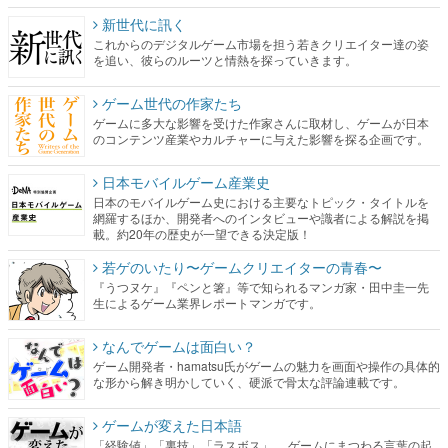
ゲーム世代の作家たち
ゲームに多大な影響を受けた作家さんに取材し、ゲームが日本
のコンテンツ産業やカルチャーに与えた影響を探る企画です。
日本モバイルゲーム産業史
日本のモバイルゲーム史における主要なトピック・タイトルを
網羅するほか、開発者へのインタビューや識者による解説を掲
載。約20年の歴史が一望できる決定版！
若ゲのいたり〜ゲームクリエイターの青春〜
『うつヌケ』『ペンと箸』等で知られるマンガ家・田中圭一先
生によるゲーム業界レポートマンガです。
なんでゲームは面白い？
ゲーム開発者・hamatsu氏がゲームの魅力を画面や操作の具体的
な形から解き明かしていく、硬派で骨太な評論連載です。
ゲームが変えた日本語
「経験値」「裏技」「ラスボス」… ゲームにまつわる言葉の起
源や用法の変遷を、コンピューター文化史研究家・タイニーP氏
が徹底調査。
カテゴリ