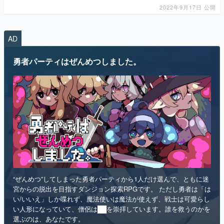
AD
マンガ
勇者パーティはぜんめつしました。
女性向け
アプリレビュー
その他
電ファミニコゲーマーとは？
運営：株式会社マレ
“ぜんめつ”してしまった勇者パーティから1人だけ選んで、ともに迷
宮からの脱出を目指すダンジョン探索RPGです。 ただし勇者は「は
い/いいえ」しか喋れず、魔法使いは魔法が使えず、戦士は可愛らし
い人形になっていて、僧侶は██を崇拝しています。誰を救うのかを
選ぶのは、あなたです。
インディー
RPG
リリース日：2026年第4四半期