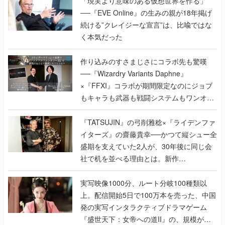
作り込みのすさまじさにコラボ先も驚嘆
──『Wizardry Variants Daphne』
×『FFXI』コラボが期間限定なのにジョブ
もキャラも武器も戦闘システムもワンオフ
で作り込まれた理由を両ディレクターに聞
く
『TATSUJIN』の弓削雅稔×『ライデンファ
イターズ』の齋藤貴幸──かつて縦シュー全
盛期を支えていた2人が、30年後に同じ会
社で机を並べる理由とは。新作
『TATSUJIN EXTREME』で初タッグを組
んだレジェンド2人に訊く開発秘話
実写映像1000分、ルート分岐100種類以
上。配信開始5日で100万本を売った、中国
発の実写インタラクティブドラマゲーム
『盛世天下：女帝への道II』の、規模が違
うこだわりをプロデューサーに聞いた
半年でアプリストアをオープン？ スマホア
プリの“代替ストア”として、わずか6ヵ月で