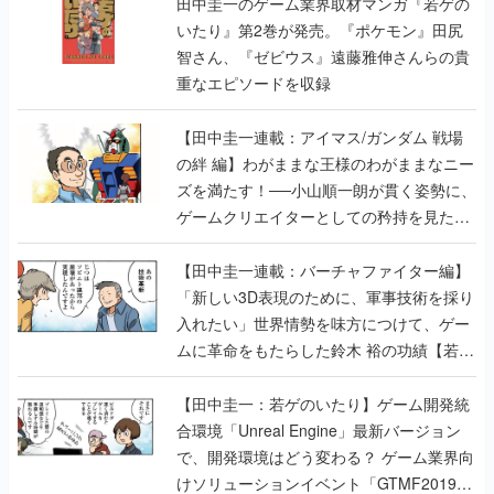
重なエピソードを収録
【田中圭一連載：アイマス/ガンダム 戦場
の絆 編】わがままな王様のわがままなニー
ズを満たす！──小山順一朗が貫く姿勢に、
ゲームクリエイターとしての矜持を見た
【若ゲのいたり最終回】
【田中圭一連載：バーチャファイター編】
「新しい3D表現のために、軍事技術を採り
入れたい」世界情勢を味方につけて、ゲー
ムに革命をもたらした鈴木 裕の功績【若ゲ
のいたり】
【田中圭一：若ゲのいたり】ゲーム開発統
合環境「Unreal Engine」最新バージョン
で、開発環境はどう変わる？ ゲーム業界向
けソリューションイベント「GTMF2019」
に行って、より理解を深めよう【PR】
【田中圭一連載：サイバーコネクトツー
編】すべての責任はオレが取る。だから、