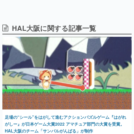
HAL大阪に関する記事一覧
日本のコンテンツ産業やカルチャーに与えた影響を探る企
画です。
日本モバイルゲーム産業史
日本のモバイルゲーム史における主要なトピック・タイト
ルを網羅するほか、開発者へのインタビューや識者による
解説を掲載。約20年の歴史が一望できる決定版！
若ゲのいたり〜ゲームクリエイターの青春〜
『うつヌケ』『ペンと箸』等で知られるマンガ家・田中圭
一先生によるゲーム業界レポートマンガです。
なんでゲームは面白い？
ゲーム開発者・hamatsu氏がゲームの魅力を画面や操作の
具体的な形から解き明かしていく、硬派で骨太な評論連載
です。
ゲームが変えた日本語
足場の“シール”をはがして進むアクションパズルゲーム『はがれ
「経験値」「裏技」「ラスボス」… ゲームにまつわる言葉
の起源や用法の変遷を、コンピューター文化史研究家・タ
がしー』が日本ゲーム大賞2022 アマチュア部門の大賞を受賞。
イニーP氏が徹底調査。
HAL大阪のチーム「サンバルがんばる」が制作
2022年9月17日 公開
カテゴリ
特集記事