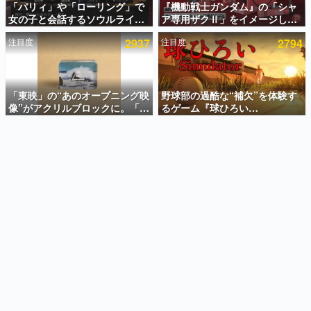
「パリィ」や「ローリング」で
『機動戦士ガンダム』の「シャ
女の子と会話するソウルライク
ア専用ザクⅡ」をイメージした
インタビュー
恋愛ゲーム『小早川さんはソウ
散水ホースリールが予約開始。
注目度
2937
注目度
2794
ルライク』無料公開。返事に失
本体にはシャアのパーソナルマ
連載・特集一覧
敗すると「YOU DIED」
ークやジオン公国軍のエンブレ
ム、型式番号などを配置
殿堂入り記事
SNS拡散数が数千以上！ ページビュー数万以上！ などな
「東映」の“あのオープニング映
野球部の過酷な“補欠”を体験す
ど。多くの人々に読まれた、電ファミ渾身の“殿堂入り”記
像”がアクリルブロックに。「東
るゲーム『球ひろい
事をまとめました。
映ヒストリカル グッズコレクシ
Simulator』が「1件」のウィッ
ョン」が8月下旬より発売
シュリストをもとにチェコ語に
ゲームの企画書
対応しSNSで話題に。『キング
名作ゲームクリエイターの方々に製作時のエピソードをお
聞きし、ヒットする企画（ゲーム）とは何か？を探ってい
ダム・カム』開発元やチェコの
きます。
プロ野球選手から称賛の声
赫本
この物語を解いてはいけない。『赫本』は、〈試験問題〉
の形をした短編ホラー小説集です。
新世代に訊く
これからのデジタルゲーム市場を担う若きクリエイター達
の姿を追い、彼らのルーツと情熱を探っていきます。
ゲーム世代の作家たち
ゲームに多大な影響を受けた作家さんに取材し、ゲームが