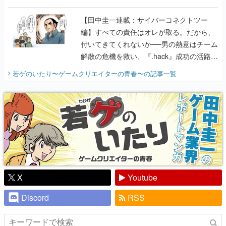
付いてきてくれないか──男の熱意はチーム
解散の危機を救い、『.hack』成功の活路を
開く。業界の快男児・松山 洋に流れる血は
若ゲのいたり〜ゲームクリエイターの青春〜
の記事一覧
『少年ジャンプ』色だった【若ゲのいた
り】
X
Youtube
Discord
RSS
ピックアップ
電ファミのいま読まれている記事ランキング