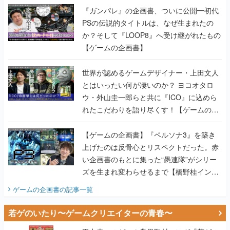
【ゲームの企画書】
世界が認めるゲームデザイナー・上田文人
とはいったい何が凄いのか？ ヨコオタロ
ウ・外山圭一郎らと共に『ICO』に込めら
れたこだわりを語り尽くす！【ゲームの企
画書】
【ゲームの企画書】『ペルソナ3』を築き
上げたのは反骨心とリスペクトだった。赤
い企画書のもとに集った“愚連隊”がシリー
ズを生まれ変わらせるまで【橋野桂インタ
ビュー】
ゲームの企画書
の記事一覧
若ゲのいたり〜ゲームクリエイターの青春〜
田中圭一のゲーム業界取材マンガ『若ゲの
いたり』第2巻が発売。『ポケモン』田尻
智さん、『ゼビウス』遠藤雅伸さんらの貴