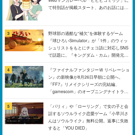
3
野球部の過酷な“補欠”を体験するゲーム
『球ひろいSimulator』が「1件」のウィッ
シュリストをもとにチェコ語に対応しSNS
で話題に。『キングダム・カム』開発元や
チェコのプロ野球選手から称賛の声
4
『ファイナルファンタジーⅦ リベレーショ
ン』の新映像が8月26日早朝に公開へ。
『FF7』リメイクシリーズの完結編、
「gamescom」のオープニングナイトライ
ブにてディレクターの浜口直樹氏が登壇す
る予定
5
「パリィ」や「ローリング」で女の子と会
話するソウルライク恋愛ゲーム『小早川さ
んはソウルライク』無料公開。返事に失敗
すると「YOU DIED」
すべて見る