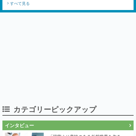
カテゴリーピックアップ
インタビュー
「現実より意味のある仮想世界を作る」
──『EVE Online』の生みの親が18年掲げ
続ける”クレイジーな宣言”は、比喩ではな
く本気だった