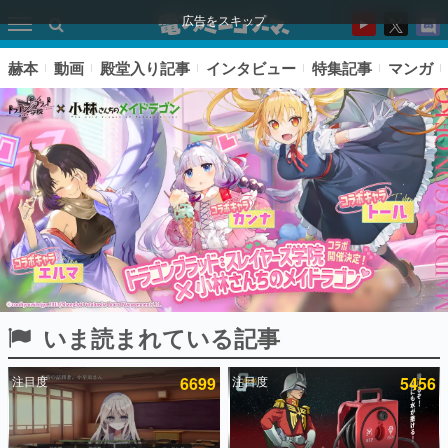
広告をスキップ
赫本
動画
殿堂入り記事
インタビュー
特集記事
マンガ
いま読まれている記事
ピックアップ
注目度
6699
注目度
5456
電ファミのいま読まれている記事ランキング
アプリセール情報