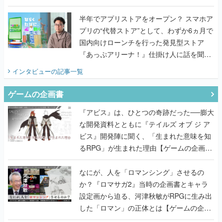
国内向けローンチを行った発見型ストア
『あっぷアリーナ！』仕掛け人に話を聞い
てみた
インタビュー
の記事一覧
ゲームの企画書
『アビス』は、ひとつの奇跡だった──膨大
な開発資料とともに『テイルズ オブ ジ ア
ビス』開発陣に聞く、「生まれた意味を知
るRPG」が生まれた理由【ゲームの企画
書】
なにが、人を「ロマンシング」させるの
か？『ロマサガ2』当時の企画書とキャラ
設定画から迫る、河津秋敏がRPGに生み出
した「ロマン」の正体とは【ゲームの企画
書】
『ガンパレ』の企画書、ついに公開━初代
PSの伝説的タイトルは、なぜ生まれたの
か？そして『LOOP8』へ受け継がれたもの