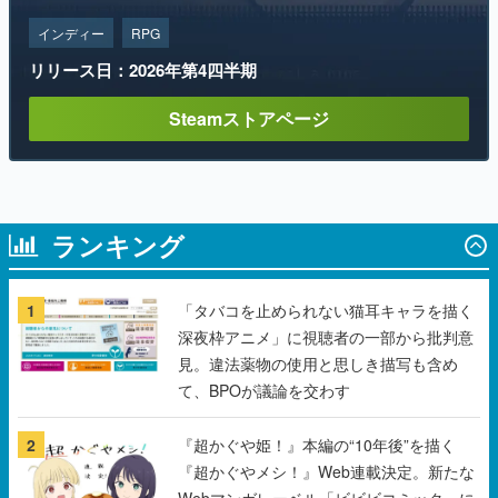
Steamストアページ
ランキング
1
「タバコを止められない猫耳キャラを描く
深夜枠アニメ」に視聴者の一部から批判意
見。違法薬物の使用と思しき描写も含め
て、BPOが議論を交わす
2
『超かぐや姫！』本編の“10年後”を描く
『超かぐやメシ！』Web連載決定。新たな
Webマンガレーベル「ビビビコミック」に
て特別話が掲載スタート、あのお話には…
まだ続きがある！