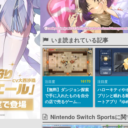
いま読まれている記事
16170
注目度
注目度
【無料】ダンジョン探索
ハローキティや
で手に入れたものを自分
プリンと眠れる
の店で売るゲーム
ートアプリ『ゆ
『Moonlighter』が
が配信中。キャ
Steamにて無料配布中！
ASMRや目覚ま
Nintendo Switch Sport
続編『Moonlighter 2』
ムも搭載
の9月2日正式リリースを