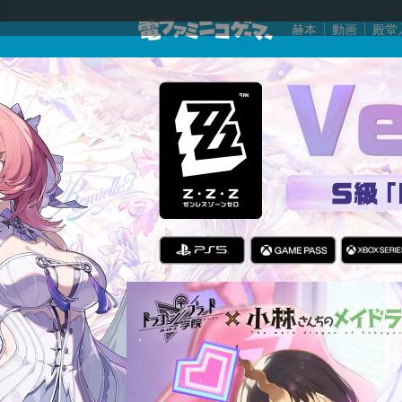
赫本
動画
殿堂