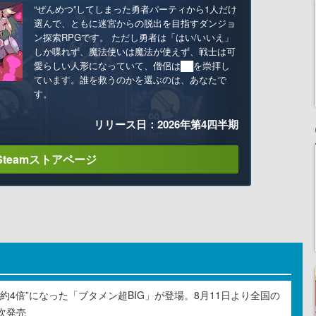
“ぜんめつ”してしまった勇者パーティから1人だけ
選んで、ともに迷宮からの脱出を目指すダンジョ
ン探索RPGです。 ただし勇者は「はい/いいえ」
しか喋れず、魔法使いは魔法が使えず、戦士は可
愛らしい人形になっていて、僧侶は██を崇拝し
ています。誰を救うのかを選ぶのは、あなたで
す。
リリース日：2026年第4四半期
Steamストアページ
約4倍”になった「ブタメン超BIG」が登場。8月11日より全国の
次発売