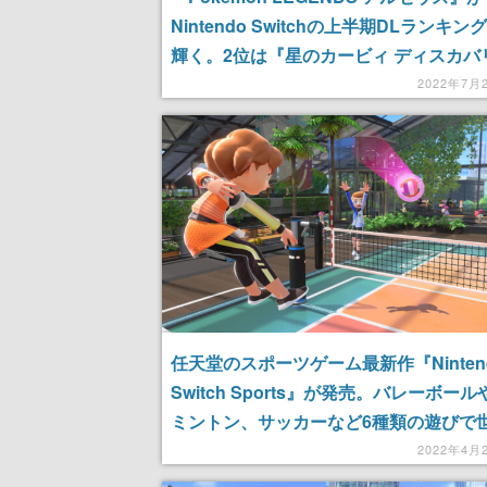
Nintendo Switchの上半期DLランキン
輝く。2位は『星のカービィ ディスカバ
ー』、3位は『Nintendo Switch Sport
2022年7月
任天堂のスポーツゲーム最新作『Ninten
Switch Sports』が発売。バレーボー
ミントン、サッカーなど6種類の遊びで
超えて楽しめる
2022年4月