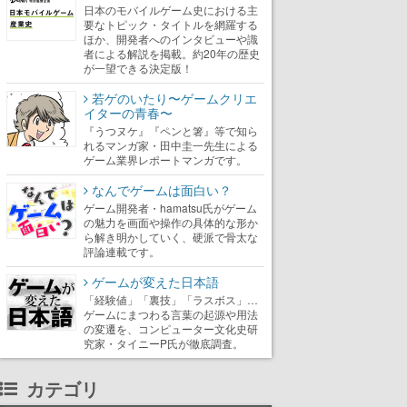
日本のモバイルゲーム史における主
要なトピック・タイトルを網羅する
ほか、開発者へのインタビューや識
者による解説を掲載。約20年の歴史
が一望できる決定版！
若ゲのいたり〜ゲームクリエ
イターの青春〜
『うつヌケ』『ペンと箸』等で知ら
れるマンガ家・田中圭一先生による
ゲーム業界レポートマンガです。
なんでゲームは面白い？
ゲーム開発者・hamatsu氏がゲーム
の魅力を画面や操作の具体的な形か
ら解き明かしていく、硬派で骨太な
評論連載です。
ゲームが変えた日本語
「経験値」「裏技」「ラスボス」…
ゲームにまつわる言葉の起源や用法
の変遷を、コンピューター文化史研
究家・タイニーP氏が徹底調査。
カテゴリ