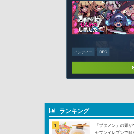
インディー
RPG
ランキング
1
「ブタメン」の麺が“
セブンイレブンで順