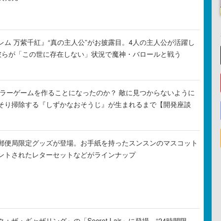
レム 万紫千紅』“真の主人公”がお披露目。4人の主人公が活躍し
彼らが「この世に存在しない」状況で魔神・バロールと戦う
がホラーゲームを作ることになったのか？ 敵に見つからないように
そり掃除する『しずかなおそうじ』が生まれるまで【開発座談
郵便局限定グッズが登場。お手紙を持ったスンスンのマスコット
ントされたレターセットなどがラインナップ
ザ・ギャザリング』の「Secret Lair」に登場。“24時間限