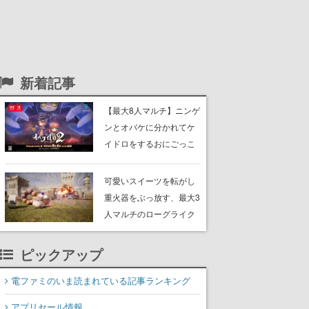
新着記事
【最大8人マルチ】ニンゲ
ンとオバケに分かれてケ
イドロをするおにごっこ
ゲーム『オバケイドロ
２』のNintendo Switch版
可愛いスイーツを転がし
が本日発売。追加DLCで
重火器をぶっ放す、最大3
新オバケ「ガシャ」が登
人マルチのローグライク
場
アクションゲーム『チョ
コレートパレード』体験
ピックアップ
版が配信開始。ボスラッ
シュが巻き起こる戦場で
電ファミのいま読まれている記事ランキング
敵を倒し、コインを集め
アプリセール情報