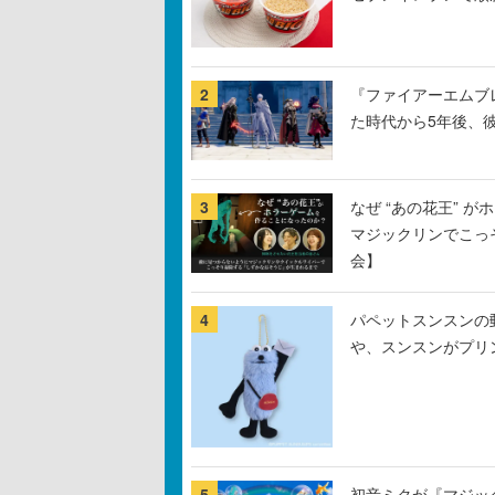
2
『ファイアーエムブ
た時代から5年後、
3
なぜ “あの花王” 
マジックリンでこっ
会】
4
パペットスンスンの
や、スンスンがプリ
5
初音ミクが『マジック：