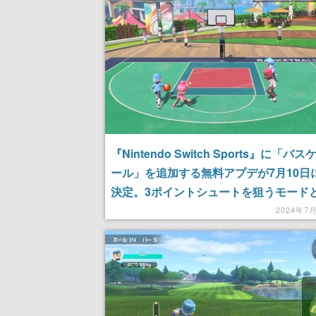
記念したキャンペーン
『Nintendo Switch Sports』に「バ
ール」を追加する無料アプデが7月10日
決定。3ポイントシュートを狙うモード
ームを組んで試合での駆け引きを楽しむ2
2024年7
のモードが遊べる