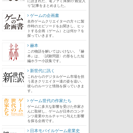
に読まれた、電ファミ渾身の“殿堂入
り”記事をまとめました。
ゲームの企画書
名作ゲームクリエイターの方々に製
作時のエピソードをお聞きし、ヒッ
トする企画（ゲーム）とは何か？を
探っていきます。
赫本
この物語を解いてはいけない。『赫
本』は、〈試験問題〉の形をした短
編ホラー小説集です。
新世代に訊く
これからのデジタルゲーム市場を担
う若きクリエイター達の姿を追い、
彼らのルーツと情熱を探っていきま
す。
ゲーム世代の作家たち
ゲームに多大な影響を受けた作家さ
んに取材し、ゲームが日本のコンテ
ンツ産業やカルチャーに与えた影響
を探る企画です。
日本モバイルゲーム産業史