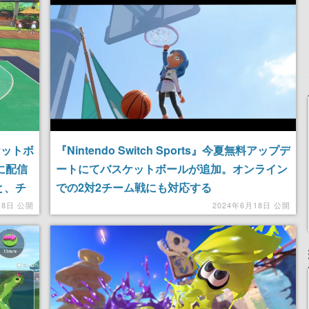
女子や、萌え声不思議ち
けにリリース予定
ゃん女子と青春を謳歌
スケットボ
『Nintendo Switch Sports』今夏無料アップデ
に配信
ートにてバスケットボールが追加。オンライン
と、チ
での2対2チーム戦にも対応する
on2
月8日 公開
2024年6月18日 公開