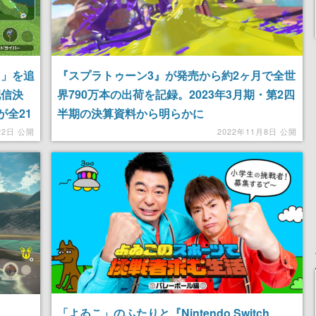
ルフ」を追
『スプラトゥーン3』が発売から約2ヶ月で全世
配信決
界790万本の出荷を記録。2023年3月期・第2四
が全21
半期の決算資料から明らかに
22日 公開
2022年11月8日 公開
「よゐこ」のふたりと『Nintendo Switch