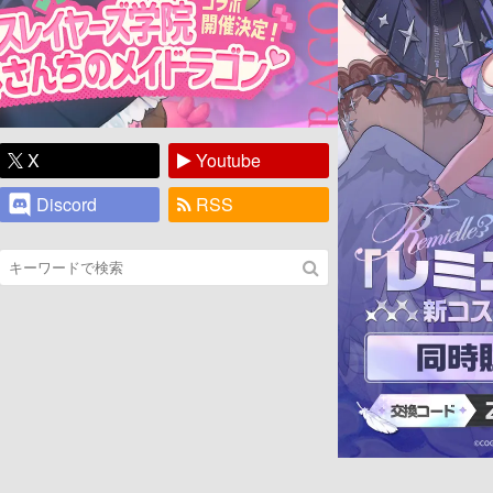
X
Youtube
Discord
RSS