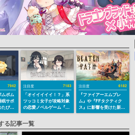
7942
7183
6182
注目度
注目度
ポムポム
「オイイイイイ！？」系
『ファイアーエムブレ
睡眠サポ
ツッコミ女子が攻略対象
ム』や『FFタクティク
めたび』
の恋愛ノベルゲーム『美
ス』に影響を受けた新作
ラごとの
術部カノジョ』Steamス
戦略RPG『Beaten
しアラー
トアページが公開。「お
Path』2027年に発売
sに関する記事一覧
前らーそろそろ自重しろ
へ。PC（Steam）、
ー？＾＾」暗黒微笑の夢
PS5、Xbox、Switch向