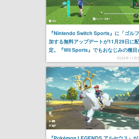
『Nintendo Switch Sports』に「ゴ
加する無料アップデートが11月29日に
定。『Wii Sports』でもおなじみの種目
ホールを収録して復活
2022年11月
『Pokémon LEGENDS アルセウス』が