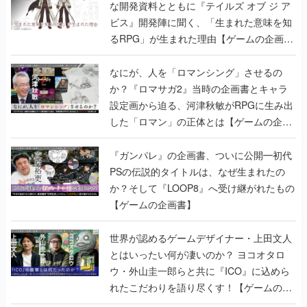
な開発資料とともに『テイルズ オブ ジ ア
ビス』開発陣に聞く、「生まれた意味を知
るRPG」が生まれた理由【ゲームの企画
書】
なにが、人を「ロマンシング」させるの
か？『ロマサガ2』当時の企画書とキャラ
設定画から迫る、河津秋敏がRPGに生み出
した「ロマン」の正体とは【ゲームの企画
書】
『ガンパレ』の企画書、ついに公開━初代
PSの伝説的タイトルは、なぜ生まれたの
か？そして『LOOP8』へ受け継がれたもの
【ゲームの企画書】
世界が認めるゲームデザイナー・上田文人
とはいったい何が凄いのか？ ヨコオタロ
ウ・外山圭一郎らと共に『ICO』に込めら
れたこだわりを語り尽くす！【ゲームの企
画書】