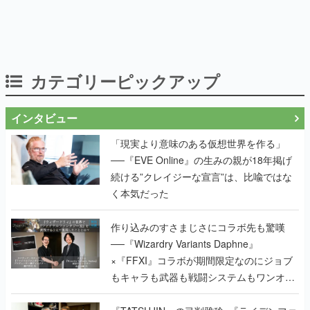
カテゴリーピックアップ
インタビュー
「現実より意味のある仮想世界を作る」
──『EVE Online』の生みの親が18年掲げ
続ける”クレイジーな宣言”は、比喩ではな
く本気だった
作り込みのすさまじさにコラボ先も驚嘆
──『Wizardry Variants Daphne』
×『FFXI』コラボが期間限定なのにジョブ
もキャラも武器も戦闘システムもワンオフ
で作り込まれた理由を両ディレクターに聞