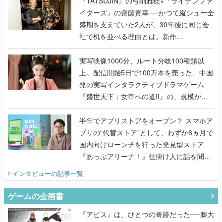
く
『TATSUJIN』の弓削雅稔×『ライデンファ
イターズ』の齋藤貴幸──かつて縦シュー全
盛期を支えていた2人が、30年後に同じ会
社で机を並べる理由とは。新作
『TATSUJIN EXTREME』で初タッグを組
んだレジェンド2人に訊く開発秘話
実写映像1000分、ルート分岐100種類以
上。配信開始5日で100万本を売った、中国
発の実写インタラクティブドラマゲーム
『盛世天下：女帝への道II』の、規模が違
うこだわりをプロデューサーに聞いた
半年でアプリストアをオープン？ スマホア
プリの“代替ストア”として、わずか6ヵ月で
国内向けローンチを行った発見型ストア
『あっぷアリーナ！』仕掛け人に話を聞い
てみた
インタビュー
の記事一覧
ゲームの企画書
『アビス』は、ひとつの奇跡だった──膨大