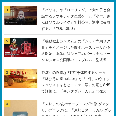
1
「パリィ」や「ローリング」で女の子と会
話するソウルライク恋愛ゲーム『小早川さ
んはソウルライク』無料公開。返事に失敗
すると「YOU DIED」
2
『機動戦士ガンダム』の「シャア専用ザク
Ⅱ」をイメージした散水ホースリールが予
約開始。本体にはシャアのパーソナルマー
クやジオン公国軍のエンブレム、型式番号
などを配置
3
野球部の過酷な“補欠”を体験するゲーム
『球ひろいSimulator』が「1件」のウィッ
シュリストをもとにチェコ語に対応しSNS
で話題に。『キングダム・カム』開発元や
チェコのプロ野球選手から称賛の声
4
「東映」の“あのオープニング映像”がアク
リルブロックに。「東映ヒストリカル グッ