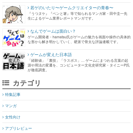
若ゲのいたり〜ゲームクリエイターの青春〜
『うつヌケ』『ペンと箸』等で知られるマンガ家・田中圭一先
生によるゲーム業界レポートマンガです。
なんでゲームは面白い？
ゲーム開発者・hamatsu氏がゲームの魅力を画面や操作の具体的
な形から解き明かしていく、硬派で骨太な評論連載です。
ゲームが変えた日本語
「経験値」「裏技」「ラスボス」… ゲームにまつわる言葉の起
源や用法の変遷を、コンピューター文化史研究家・タイニーP氏
が徹底調査。
カテゴリ
特集記事
マンガ
女性向け
アプリレビュー