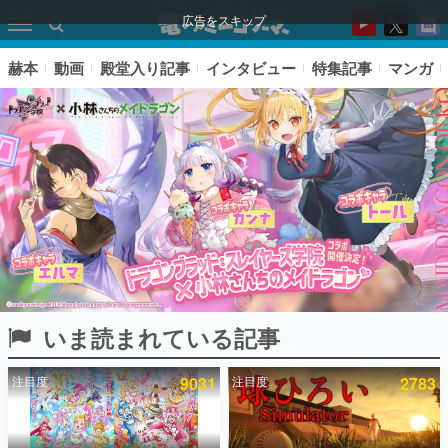
広告をスキップ
赫本
動画
殿堂入り記事
インタビュー
特集記事
マンガ
いま読まれている記事
ピックアップ
注目度
9031
注目度
2783
電ファミのいま読まれている記事ランキング
アプリセール情報