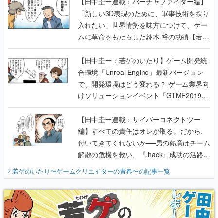
【田中圭一連載：バーチャファイター編】
「新しい3D表現のために、軍事技術を採り
入れたい」世界情勢を味方につけて、ゲー
ムに革命をもたらした鈴木 裕の功績【若ゲ
のいたり】
【田中圭一：若ゲのいたり】ゲーム開発統
合環境「Unreal Engine」最新バージョン
で、開発環境はどう変わる？ ゲーム業界向
けソリューションイベント「GTMF2019」
に行って、より理解を深めよう【PR】
【田中圭一連載：サイバーコネクトツー
編】すべての責任はオレが取る。だから、
付いてきてくれないか──男の熱意はチーム
解散の危機を救い、『.hack』成功の活路を
開く。業界の快男児・松山 洋に流れる血は
若ゲのいたり〜ゲームクリエイターの青春〜
の記事一覧
『少年ジャンプ』色だった【若ゲのいた
り】