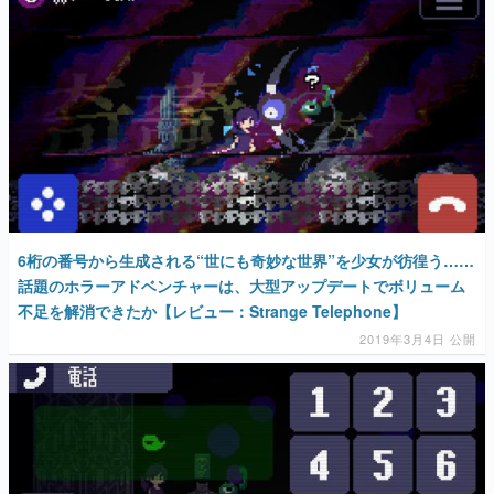
マンガ
女性向け
アプリレビュー
その他
電ファミニコゲーマーとは？
6桁の番号から生成される“世にも奇妙な世界”を少女が彷徨う……
運営：株式会社マレ
話題のホラーアドベンチャーは、大型アップデートでボリューム
不足を解消できたか【レビュー：Strange Telephone】
2019年3月4日 公開