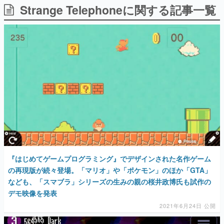
Strange Telephoneに関する記事一覧
日本のコンテンツ産業やカルチャーに与えた影響を探る企
画です。
日本モバイルゲーム産業史
日本のモバイルゲーム史における主要なトピック・タイト
ルを網羅するほか、開発者へのインタビューや識者による
解説を掲載。約20年の歴史が一望できる決定版！
若ゲのいたり〜ゲームクリエイターの青春〜
『うつヌケ』『ペンと箸』等で知られるマンガ家・田中圭
一先生によるゲーム業界レポートマンガです。
なんでゲームは面白い？
ゲーム開発者・hamatsu氏がゲームの魅力を画面や操作の
具体的な形から解き明かしていく、硬派で骨太な評論連載
です。
ゲームが変えた日本語
『はじめてゲームプログラミング』でデザインされた名作ゲーム
「経験値」「裏技」「ラスボス」… ゲームにまつわる言葉
の起源や用法の変遷を、コンピューター文化史研究家・タ
の再現版が続々登場。「マリオ」や「ポケモン」のほか「GTA」
イニーP氏が徹底調査。
なども、「スマブラ」シリーズの生みの親の桜井政博氏も試作の
デモ映像を発表
カテゴリ
2021年6月24日 公開
特集記事