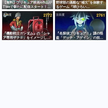
【無料】プリキュア映画4作品が
野球部の過酷な“補欠”を体験す
TVerで新たに配信スタート！な
るゲーム『球ひろい
インタビュー
んと2018年～2024年の映画ほぼ
Simulator』が「1件」のウィッ
注目度
2772
注目度
2761
すべてが見放題に、ぶっちゃけ
シュリストをもとにチェコ語に
連載・特集一覧
ありえないラインナップ
対応しSNSで話題に。『キング
ダム・カム』開発元やチェコの
殿堂入り記事
プロ野球選手から称賛の声
SNS拡散数が数千以上！ ページビュー数万以上！ などな
『機動戦士ガンダム』の「シャ
『名探偵プリキュア！』謎の怪
ど。多くの人々に読まれた、電ファミ渾身の“殿堂入り”記
ア専用ザクⅡ」をイメージした
盗「デッチ・アゲイン」の担当
事をまとめました。
散水ホースリールが予約開始。
キャストは天﨑滉平さんと判
本体にはシャアのパーソナルマ
明。『Re:ゼロから始める異世
ゲームの企画書
ークやジオン公国軍のエンブレ
界生活』オットー役、『ヒプノ
名作ゲームクリエイターの方々に製作時のエピソードをお
聞きし、ヒットする企画（ゲーム）とは何か？を探ってい
ム、型式番号などを配置
シスマイク』山田三郎役など
きます。
赫本
この物語を解いてはいけない。『赫本』は、〈試験問題〉
の形をした短編ホラー小説集です。
新世代に訊く
これからのデジタルゲーム市場を担う若きクリエイター達
の姿を追い、彼らのルーツと情熱を探っていきます。
ゲーム世代の作家たち
ゲームに多大な影響を受けた作家さんに取材し、ゲームが