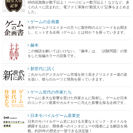
SNS拡散数が数千以上！ ページビュー数万以上！ などなど。多
くの人々に読まれた、電ファミ渾身の“殿堂入り”記事をまとめま
した。
ゲームの企画書
名作ゲームクリエイターの方々に製作時のエピソードをお聞き
し、ヒットする企画（ゲーム）とは何か？を探っていきます。
赫本
この物語を解いてはいけない。『赫本』は、〈試験問題〉の形
をした短編ホラー小説集です。
新世代に訊く
これからのデジタルゲーム市場を担う若きクリエイター達の姿
を追い、彼らのルーツと情熱を探っていきます。
ゲーム世代の作家たち
ゲームに多大な影響を受けた作家さんに取材し、ゲームが日本
のコンテンツ産業やカルチャーに与えた影響を探る企画です。
日本モバイルゲーム産業史
日本のモバイルゲーム史における主要なトピック・タイトルを
網羅するほか、開発者へのインタビューや識者による解説を掲
載。約20年の歴史が一望できる決定版！