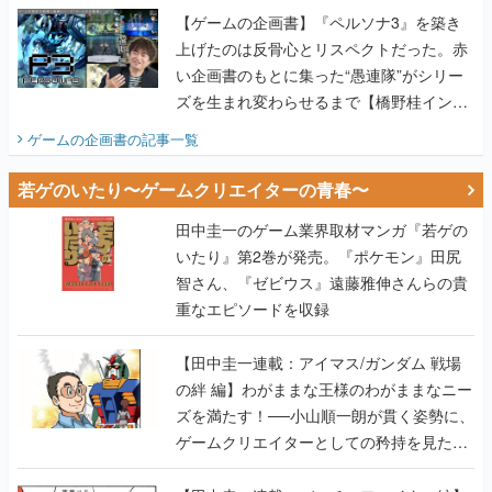
【ゲームの企画書】『ペルソナ3』を築き
上げたのは反骨心とリスペクトだった。赤
い企画書のもとに集った“愚連隊”がシリー
ズを生まれ変わらせるまで【橋野桂インタ
ビュー】
ゲームの企画書
の記事一覧
若ゲのいたり〜ゲームクリエイターの青春〜
田中圭一のゲーム業界取材マンガ『若ゲの
いたり』第2巻が発売。『ポケモン』田尻
智さん、『ゼビウス』遠藤雅伸さんらの貴
重なエピソードを収録
【田中圭一連載：アイマス/ガンダム 戦場
の絆 編】わがままな王様のわがままなニー
ズを満たす！──小山順一朗が貫く姿勢に、
ゲームクリエイターとしての矜持を見た
【若ゲのいたり最終回】