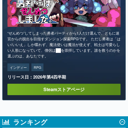
“ぜんめつ”してしまった勇者パーティから1人だけ選んで、ともに迷
宮からの脱出を目指すダンジョン探索RPGです。 ただし勇者は「は
い/いいえ」しか喋れず、魔法使いは魔法が使えず、戦士は可愛らし
い人形になっていて、僧侶は██を崇拝しています。誰を救うのかを
選ぶのは、あなたです。
インディー
RPG
リリース日：2026年第4四半期
Steamストアページ
ランキング