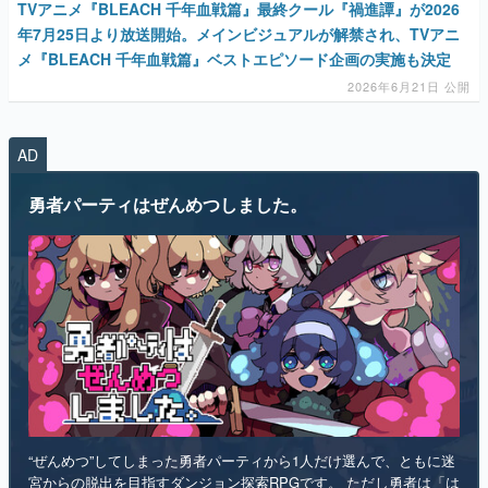
TVアニメ『BLEACH 千年血戦篇』最終クール『禍進譚』が2026
年7月25日より放送開始。メインビジュアルが解禁され、TVアニ
メ『BLEACH 千年血戦篇』ベストエピソード企画の実施も決定
2026年6月21日 公開
AD
勇者パーティはぜんめつしました。
“ぜんめつ”してしまった勇者パーティから1人だけ選んで、ともに迷
宮からの脱出を目指すダンジョン探索RPGです。 ただし勇者は「は