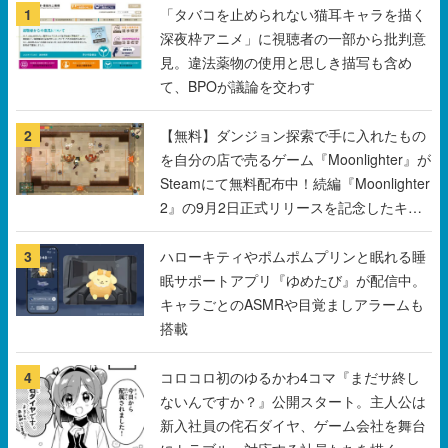
1
「タバコを止められない猫耳キャラを描く
深夜枠アニメ」に視聴者の一部から批判意
見。違法薬物の使用と思しき描写も含め
て、BPOが議論を交わす
2
【無料】ダンジョン探索で手に入れたもの
を自分の店で売るゲーム『Moonlighter』が
Steamにて無料配布中！続編『Moonlighter
2』の9月2日正式リリースを記念したキャ
ンペーン
3
ハローキティやポムポムプリンと眠れる睡
眠サポートアプリ『ゆめたび』が配信中。
キャラごとのASMRや目覚ましアラームも
搭載
4
コロコロ初のゆるかわ4コマ『まだサ終し
ないんですか？』公開スタート。主人公は
新入社員の侘石ダイヤ、ゲーム会社を舞台