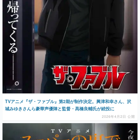
TVアニメ『ザ・ファブル』第2期が制作決定。興津和幸さん、沢
城みゆきさんら豪華声優陣と監督・髙橋良輔氏が続投に
2026年4月2日 公開