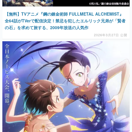
【無料】TVアニメ『鋼の錬金術師 FULLMETAL ALCHEMIST』
全64話がTVerで配信決定！禁忌を犯したエルリック兄弟が「賢者
の石」を求めて旅する、2009年放送の人気作
2026年3月27日 公開