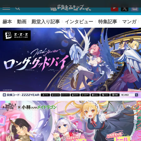
広告をスキップ
赫本
動画
殿堂入り記事
インタビュー
特集記事
マンガ
ピックアップ
電ファミのいま読まれている記事ランキング
アプリセール情報