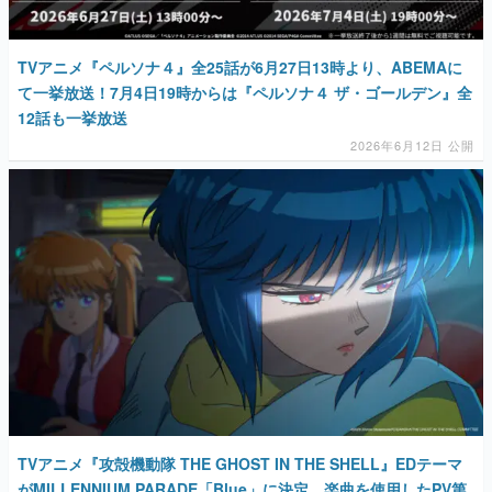
TVアニメ『ペルソナ４』全25話が6月27日13時より、ABEMAに
て一挙放送！7月4日19時からは『ペルソナ４ ザ・ゴールデン』全
12話も一挙放送
2026年6月12日 公開
TVアニメ『攻殻機動隊 THE GHOST IN THE SHELL』EDテーマ
がMILLENNIUM PARADE「Blue」に決定。楽曲を使用したPV第