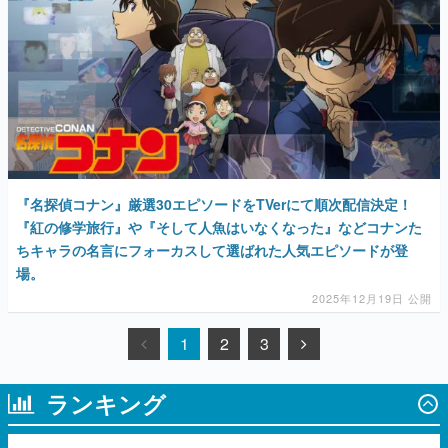
『名探偵コナン』厳選30エピソードをTVerにて順次配信決定！
『紅の修学旅行』や『そして人魚はいなくなった』などコナンた
ちキャラの名言にフォーカスして選ばれた人気エピソードが登
場。
2025年12月19日 公開
1
2
3
ランキング