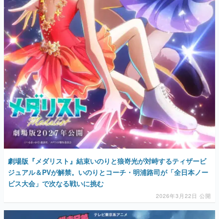
劇場版『メダリスト』結束いのりと狼嵜光が対峙するティザービ
ジュアル＆PVが解禁。いのりとコーチ・明浦路司が「全日本ノー
ビス大会」で次なる戦いに挑む
2026年3月22日 公開