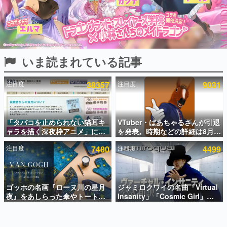
インタビュー
連載・特集一覧
殿堂入り記事
いま読まれている記事
SNS拡散数が数千以上！ ページビュー数万以上！ などな
ど。多くの人々に読まれた、電ファミ渾身の“殿堂入り”記
事をまとめました。
注目度
38357
注目度
9031
ゲームの企画書
名作ゲームクリエイターの方々に製作時のエピソードをお
聞きし、ヒットする企画（ゲーム）とは何か？を探ってい
「タバコを止められない猫耳キ
VTuber・ばあちゃるさんが引退
きます。
ャラを描く深夜枠アニメ」に視
を発表。時期などの詳細は8月9
赫本
聴者の一部から批判意見。違法
日15時からの配信で説明
この物語を解いてはいけない。『赫本』は、〈試験問題〉
注目度
7480
注目度
4499
薬物の使用と思しき描写も含め
の形をした短編ホラー小説集です。
て、BPOが議論を交わす
新世代に訊く
ゴッホの名画『ローヌ川の星月
ジャミロクワイの名曲「Virtual
これからのデジタルゲーム市場を担う若きクリエイター達
の姿を追い、彼らのルーツと情熱を探っていきます。
夜』をあしらった傘やトートバ
Insanity」「Cosmic Girl」
ッグなどが登場。8月7日21時よ
「Canned Heat」公式日本語字
り2日間限定で予約販売
幕付きMVがいきなり公開！
ゲーム世代の作家たち
「SUMMER SONIC 2026」での
ゲームに多大な影響を受けた作家さんに取材し、ゲームが