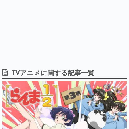
9年ぶりとなる日本公演を記念し
日本のコンテンツ産業やカルチャーに与えた影響を探る企
て
画です。
日本モバイルゲーム産業史
日本のモバイルゲーム史における主要なトピック・タイト
ルを網羅するほか、開発者へのインタビューや識者による
解説を掲載。約20年の歴史が一望できる決定版！
若ゲのいたり〜ゲームクリエイターの青春〜
『うつヌケ』『ペンと箸』等で知られるマンガ家・田中圭
一先生によるゲーム業界レポートマンガです。
なんでゲームは面白い？
ゲーム開発者・hamatsu氏がゲームの魅力を画面や操作の
TVアニメに関する記事一覧
具体的な形から解き明かしていく、硬派で骨太な評論連載
です。
ゲームが変えた日本語
「経験値」「裏技」「ラスボス」… ゲームにまつわる言葉
の起源や用法の変遷を、コンピューター文化史研究家・タ
イニーP氏が徹底調査。
カテゴリ
特集記事