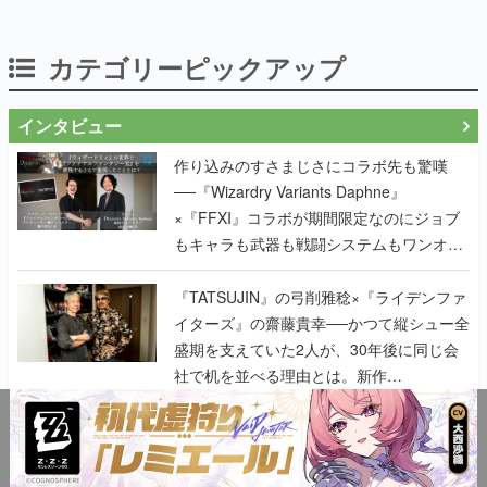
カテゴリーピックアップ
インタビュー
作り込みのすさまじさにコラボ先も驚嘆
──『Wizardry Variants Daphne』
×『FFXI』コラボが期間限定なのにジョブ
もキャラも武器も戦闘システムもワンオフ
で作り込まれた理由を両ディレクターに聞
く
『TATSUJIN』の弓削雅稔×『ライデンファ
イターズ』の齋藤貴幸──かつて縦シュー全
盛期を支えていた2人が、30年後に同じ会
社で机を並べる理由とは。新作
『TATSUJIN EXTREME』で初タッグを組
んだレジェンド2人に訊く開発秘話
実写映像1000分、ルート分岐100種類以
上。配信開始5日で100万本を売った、中国
発の実写インタラクティブドラマゲーム