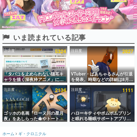
インタビュー
連載・特集一覧
殿堂入り記事
いま読まれている記事
SNS拡散数が数千以上！ ページビュー数万以上！ などな
ど。多くの人々に読まれた、電ファミ渾身の“殿堂入り”記
事をまとめました。
注目度
5324
注目度
2827
ゲームの企画書
名作ゲームクリエイターの方々に製作時のエピソードをお
聞きし、ヒットする企画（ゲーム）とは何か？を探ってい
「タバコを止められない猫耳キ
VTuber・ばあちゃるさんが引退
きます。
ャラを描く深夜枠アニメ」に視
を発表。時期などの詳細は8月9
赫本
聴者の一部から批判意見。違法
日15時からの配信で説明
この物語を解いてはいけない。『赫本』は、〈試験問題〉
注目度
2134
注目度
1111
薬物の使用と思しき描写も含め
の形をした短編ホラー小説集です。
て、BPOが議論を交わす
新世代に訊く
ゴッホの名画『ローヌ川の星月
ハローキティやポムポムプリン
これからのデジタルゲーム市場を担う若きクリエイター達
の姿を追い、彼らのルーツと情熱を探っていきます。
夜』をあしらった傘やトートバ
と眠れる睡眠サポートアプリ
ッグなどが登場。8月7日21時よ
『ゆめたび』が配信中。キャラ
り2日間限定で予約販売
ごとのASMRや目覚ましアラー
ゲーム世代の作家たち
ホーム
ギ・クロニクル
ムも搭載
ゲームに多大な影響を受けた作家さんに取材し、ゲームが