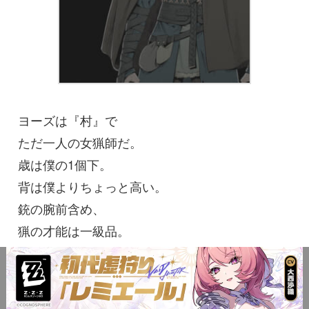
ヨーズは『村』で
ただ一人の女猟師だ。
歳は僕の1個下。
背は僕よりちょっと高い。
銃の腕前含め、
猟の才能は一級品。
猟師は寡黙なものだけど、
ヨーズはその程度がひどい。