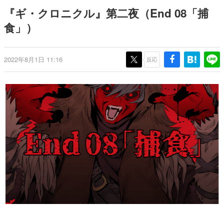
日本のコンテンツ産業やカルチャーに与えた影響を探る企
『ギ・クロニクル』第二夜（End 08「捕
画です。
食」）
日本モバイルゲーム産業史
日本のモバイルゲーム史における主要なトピック・タイト
ルを網羅するほか、開発者へのインタビューや識者による
解説を掲載。約20年の歴史が一望できる決定版！
2022年8月1日 11:16
反応
若ゲのいたり〜ゲームクリエイターの青春〜
『うつヌケ』『ペンと箸』等で知られるマンガ家・田中圭
一先生によるゲーム業界レポートマンガです。
なんでゲームは面白い？
ゲーム開発者・hamatsu氏がゲームの魅力を画面や操作の
具体的な形から解き明かしていく、硬派で骨太な評論連載
です。
ゲームが変えた日本語
「経験値」「裏技」「ラスボス」… ゲームにまつわる言葉
の起源や用法の変遷を、コンピューター文化史研究家・タ
イニーP氏が徹底調査。
カテゴリ
特集記事