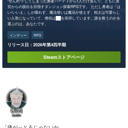
“ぜんめつ”してしまった勇者パーティから1人だけ選んで、ともに迷
宮からの脱出を目指すダンジョン探索RPGです。 ただし勇者は「は
い/いいえ」しか喋れず、魔法使いは魔法が使えず、戦士は可愛らし
い人形になっていて、僧侶は██を崇拝しています。誰を救うのかを
選ぶのは、あなたです。
インディー
RPG
リリース日：2026年第4四半期
Steamストアページ
「痛がっとるじゃないか