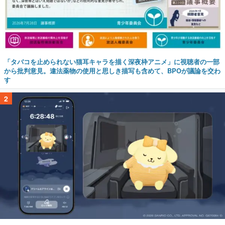
「タバコを止められない猫耳キャラを描く深夜枠アニメ」に視聴者の一部
から批判意見。違法薬物の使用と思しき描写も含めて、BPOが議論を交わ
す
2