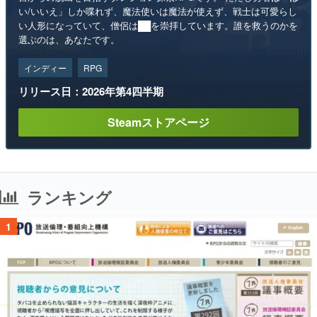
い/いいえ」しか喋れず、魔法使いは魔法が使えず、戦士は可愛らし
い人形になっていて、僧侶は██を崇拝しています。誰を救うのかを
選ぶのは、あなたです。
インディー
RPG
リリース日：2026年第4四半期
Steamストアページ
ランキング
1