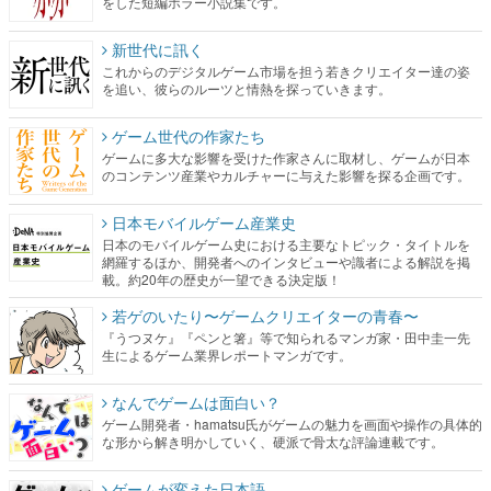
をした短編ホラー小説集です。
新世代に訊く
これからのデジタルゲーム市場を担う若きクリエイター達の姿
を追い、彼らのルーツと情熱を探っていきます。
ゲーム世代の作家たち
ゲームに多大な影響を受けた作家さんに取材し、ゲームが日本
のコンテンツ産業やカルチャーに与えた影響を探る企画です。
日本モバイルゲーム産業史
日本のモバイルゲーム史における主要なトピック・タイトルを
網羅するほか、開発者へのインタビューや識者による解説を掲
載。約20年の歴史が一望できる決定版！
若ゲのいたり〜ゲームクリエイターの青春〜
『うつヌケ』『ペンと箸』等で知られるマンガ家・田中圭一先
生によるゲーム業界レポートマンガです。
なんでゲームは面白い？
ゲーム開発者・hamatsu氏がゲームの魅力を画面や操作の具体的
な形から解き明かしていく、硬派で骨太な評論連載です。
ゲームが変えた日本語