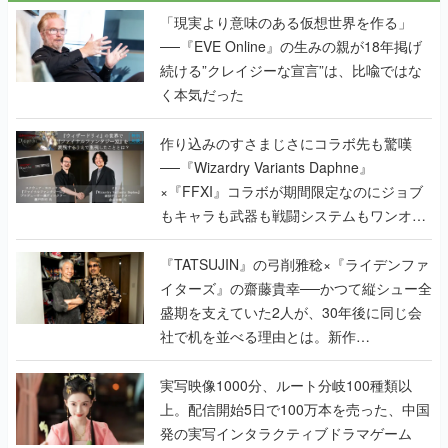
「現実より意味のある仮想世界を作る」
──『EVE Online』の生みの親が18年掲げ
続ける”クレイジーな宣言”は、比喩ではな
く本気だった
作り込みのすさまじさにコラボ先も驚嘆
──『Wizardry Variants Daphne』
×『FFXI』コラボが期間限定なのにジョブ
もキャラも武器も戦闘システムもワンオフ
で作り込まれた理由を両ディレクターに聞
く
『TATSUJIN』の弓削雅稔×『ライデンファ
イターズ』の齋藤貴幸──かつて縦シュー全
盛期を支えていた2人が、30年後に同じ会
社で机を並べる理由とは。新作
『TATSUJIN EXTREME』で初タッグを組
んだレジェンド2人に訊く開発秘話
実写映像1000分、ルート分岐100種類以
上。配信開始5日で100万本を売った、中国
発の実写インタラクティブドラマゲーム