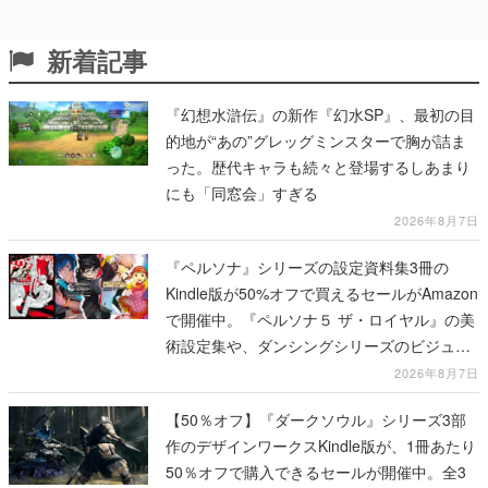
新着記事
『幻想水滸伝』の新作『幻水SP』、最初の目
的地が“あの”グレッグミンスターで胸が詰ま
った。歴代キャラも続々と登場するしあまり
にも「同窓会」すぎる
2026年8月7日
『ペルソナ』シリーズの設定資料集3冊の
Kindle版が50%オフで買えるセールがAmazon
で開催中。『ペルソナ５ ザ・ロイヤル』の美
術設定集や、ダンシングシリーズのビジュア
ル資料集が対象に
2026年8月7日
【50％オフ】『ダークソウル』シリーズ3部
作のデザインワークスKindle版が、1冊あたり
50％オフで購入できるセールが開催中。全3