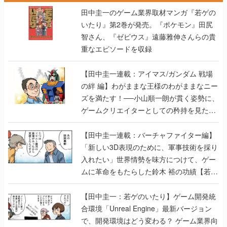
田中圭一のゲーム業界取材マンガ『若ゲの
いたり』第2巻が発売。『ポケモン』田尻
智さん、『ゼビウス』遠藤雅伸さんらの貴
重なエピソードを収録
【田中圭一連載：アイマス/ガンダム 戦場
の絆 編】わがままな王様のわがままなニー
ズを満たす！──小山順一朗が貫く姿勢に、
ゲームクリエイターとしての矜持を見た
【若ゲのいたり最終回】
【田中圭一連載：バーチャファイター編】
「新しい3D表現のために、軍事技術を採り
入れたい」世界情勢を味方につけて、ゲー
ムに革命をもたらした鈴木 裕の功績【若ゲ
のいたり】
【田中圭一：若ゲのいたり】ゲーム開発統
合環境「Unreal Engine」最新バージョン
で、開発環境はどう変わる？ ゲーム業界向