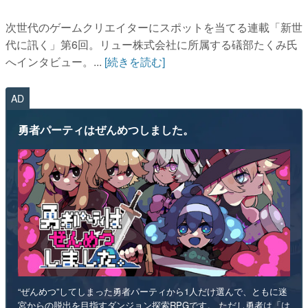
次世代のゲームクリエイターにスポットを当てる連載「新世
代に訊く」第6回。リュー株式会社に所属する礒部たくみ氏
へインタビュー。...
[続きを読む]
AD
勇者パーティはぜんめつしました。
“ぜんめつ”してしまった勇者パーティから1人だけ選んで、ともに迷
宮からの脱出を目指すダンジョン探索RPGです。 ただし勇者は「は