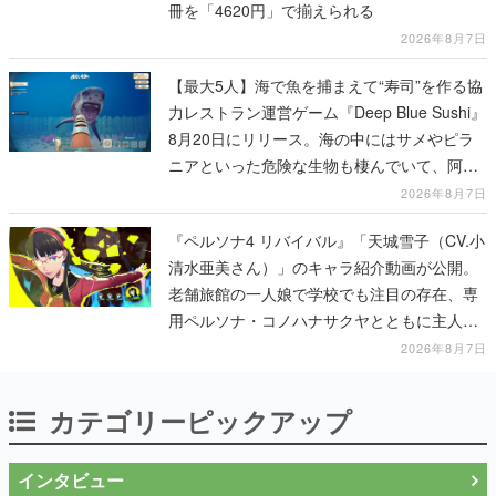
冊を「4620円」で揃えられる
2026年8月7日
【最大5人】海で魚を捕まえて“寿司”を作る協
力レストラン運営ゲーム『Deep Blue Sushi』
8月20日にリリース。海の中にはサメやピラ
ニアといった危険な生物も棲んでいて、阿鼻
叫喚待ったなし
2026年8月7日
『ペルソナ4 リバイバル』「天城雪子（CV.小
清水亜美さん）」のキャラ紹介動画が公開。
老舗旅館の一人娘で学校でも注目の存在、専
用ペルソナ・コノハナサクヤとともに主人公
たちと舞う
2026年8月7日
カテゴリーピックアップ
インタビュー