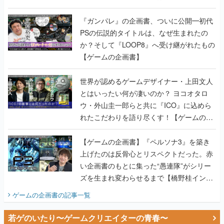
書】
『ガンパレ』の企画書、ついに公開━初代
PSの伝説的タイトルは、なぜ生まれたの
か？そして『LOOP8』へ受け継がれたもの
【ゲームの企画書】
世界が認めるゲームデザイナー・上田文人
とはいったい何が凄いのか？ ヨコオタロ
ウ・外山圭一郎らと共に『ICO』に込めら
れたこだわりを語り尽くす！【ゲームの企
画書】
【ゲームの企画書】『ペルソナ3』を築き
上げたのは反骨心とリスペクトだった。赤
い企画書のもとに集った“愚連隊”がシリー
ズを生まれ変わらせるまで【橋野桂インタ
ビュー】
ゲームの企画書
の記事一覧
若ゲのいたり〜ゲームクリエイターの青春〜