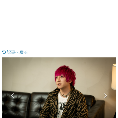
日本のコンテンツ産業やカルチャーに与えた影響を探る企
画です。
日本モバイルゲーム産業史
日本のモバイルゲーム史における主要なトピック・タイト
ルを網羅するほか、開発者へのインタビューや識者による
解説を掲載。約20年の歴史が一望できる決定版！
若ゲのいたり〜ゲームクリエイターの青春〜
『うつヌケ』『ペンと箸』等で知られるマンガ家・田中圭
一先生によるゲーム業界レポートマンガです。
記事へ戻る
なんでゲームは面白い？
ゲーム開発者・hamatsu氏がゲームの魅力を画面や操作の
具体的な形から解き明かしていく、硬派で骨太な評論連載
です。
ゲームが変えた日本語
「経験値」「裏技」「ラスボス」… ゲームにまつわる言葉
の起源や用法の変遷を、コンピューター文化史研究家・タ
イニーP氏が徹底調査。
カテゴリ
特集記事