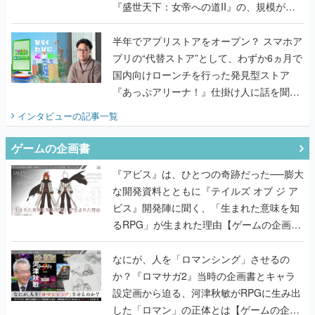
『盛世天下：女帝への道II』の、規模が違
うこだわりをプロデューサーに聞いた
半年でアプリストアをオープン？ スマホア
プリの“代替ストア”として、わずか6ヵ月で
国内向けローンチを行った発見型ストア
『あっぷアリーナ！』仕掛け人に話を聞い
てみた
インタビュー
の記事一覧
ゲームの企画書
『アビス』は、ひとつの奇跡だった──膨大
な開発資料とともに『テイルズ オブ ジ ア
ビス』開発陣に聞く、「生まれた意味を知
るRPG」が生まれた理由【ゲームの企画
書】
なにが、人を「ロマンシング」させるの
か？『ロマサガ2』当時の企画書とキャラ
設定画から迫る、河津秋敏がRPGに生み出
した「ロマン」の正体とは【ゲームの企画