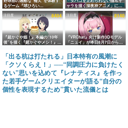
野球部の過酷な“補欠”を体験す
「タバコを止められない猫耳キ
るゲーム『球ひろい
ャラを描く深夜枠アニメ」に視
インタビュー
Simulator』が「1件」のウィッ
聴者の一部から批判意見。違法
注目度
8404
注目度
8140
シュリストをもとにチェコ語に
薬物の使用と思しき描写も含め
連載・特集一覧
対応しSNSで話題に。『キング
て、BPOが議論を交わす
ダム・カム』開発元やチェコの
プロ野球選手から称賛の声
殿堂入り記事
『超かぐや姫！』本編の“10年
『VRChat』向け新作3Dモデル
SNS拡散数が数千以上！ ページビュー数万以上！ などな
ど。多くの人々に読まれた、電ファミ渾身の“殿堂入り”記
後”を描く『超かぐやメシ！』
「ニュイ」が本日8月7日から
事をまとめました。
Web連載決定。新たなWebマン
BOOTHにて発売。瞳に光る星
ガレーベル「ビビビコミック」
や感情豊かな表情が、小悪魔か
「出る杭は打たれる」日本特有の風潮に
ゲームの企画書
にて特別話が掲載スタート、あ
わいい
名作ゲームクリエイターの方々に製作時のエピソードをお
「クソくらえ！」──“同調圧力に負けたく
のお話には…まだ続きがある！
聞きし、ヒットする企画（ゲーム）とは何か？を探ってい
きます。
ない”思いを込めて『レナティス』を作っ
赫本
た若手ゲームクリエイターが語る“自分の
この物語を解いてはいけない。『赫本』は、〈試験問題〉
個性を表現するため”貫いた流儀とは
の形をした短編ホラー小説集です。
新世代に訊く
これからのデジタルゲーム市場を担う若きクリエイター達
の姿を追い、彼らのルーツと情熱を探っていきます。
ゲーム世代の作家たち
ゲームに多大な影響を受けた作家さんに取材し、ゲームが