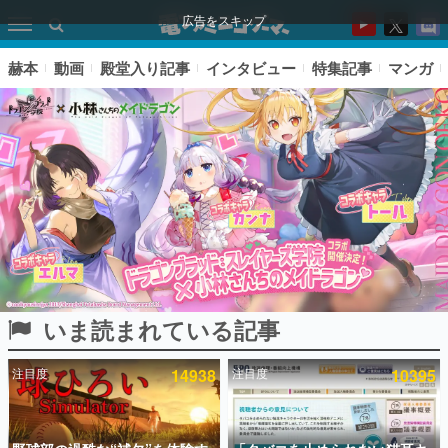
広告をスキップ
赫本
動画
殿堂入り記事
インタビュー
特集記事
マンガ
いま読まれている記事
ピックアップ
注目度
14938
注目度
10395
電ファミのいま読まれている記事ランキング
アプリセール情報