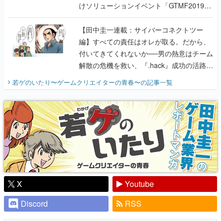
けソリューションイベント「GTMF2019」
に行って、より理解を深めよう【PR】
【田中圭一連載：サイバーコネクトツー
編】すべての責任はオレが取る。だから、
付いてきてくれないか──男の熱意はチーム
解散の危機を救い、『.hack』成功の活路を
開く。業界の快男児・松山 洋に流れる血は
若ゲのいたり〜ゲームクリエイターの青春〜
の記事一覧
『少年ジャンプ』色だった【若ゲのいた
り】
X
Youtube
Discord
RSS