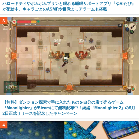
ハローキティやポムポムプリンと眠れる睡眠サポートアプリ『ゆめたび』
が配信中。キャラごとのASMRや目覚ましアラームも搭載
3
【無料】ダンジョン探索で手に入れたものを自分の店で売るゲーム
『Moonlighter』がSteamにて無料配布中！続編『Moonlighter 2』の9月
2日正式リリースを記念したキャンペーン
4