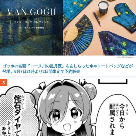
ゴッホの名画『ローヌ川の星月夜』をあしらった傘やトートバッグなどが
登場。8月7日21時より2日間限定で予約販売
5