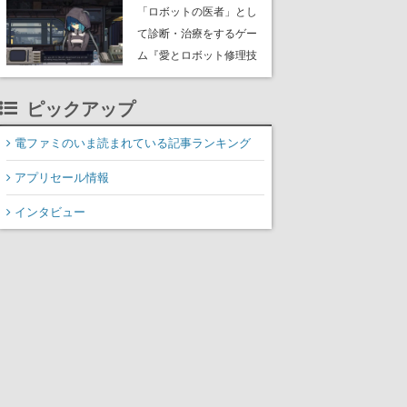
事が残した資料の証言や
「ロボットの医者」とし
人物名、場所、時刻を結
て診断・治療をするゲー
び付けて8件の未解決事件
ム『愛とロボット修理技
を再構築していく
術 All Our Broken Parts』
体験版がリリース。さま
ピックアップ
ざまな患者を分解し、書
き換え、そして消去して
電ファミのいま読まれている記事ランキング
いく
アプリセール情報
インタビュー