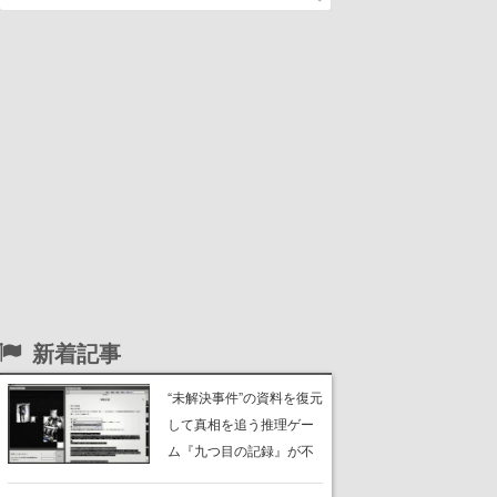
新着記事
“未解決事件”の資料を復元
して真相を追う推理ゲー
ム『九つ目の記録』が不
気味すぎる。焼失した検