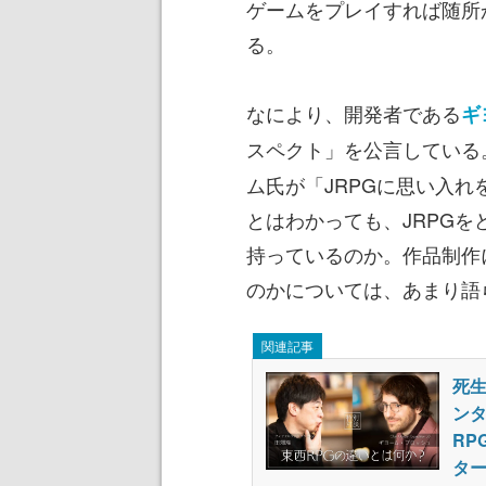
ゲームをプレイすれば随所
る。
なにより、開発者である
ギ
スペクト」を公言している
ム氏が「JRPGに思い入
とはわかっても、JRPG
持っているのか。作品制作
のかについては、あまり語
関連記事
死生
ン
RP
ター