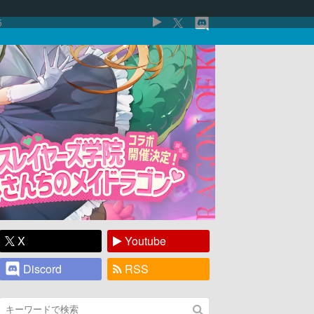
5
X
Youtube
Discord
RSS