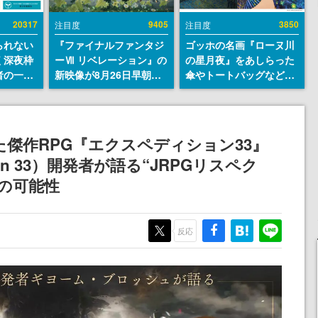
20317
9405
3850
注目度
注目度
られない
『ファイナルファンタジ
ゴッホの名画『ローヌ川
く深夜枠
ーⅦ リベレーション』の
の星月夜』をあしらった
者の一部
新映像が8月26日早朝に
傘やトートバッグなどが
違法薬物
公開へ。『FF7』リメイ
登場。8月7日21時より2
描写も含
クシリーズの完結編、
日間限定で予約販売
論を交わ
「gamescom」のオープ
ニングナイトライブにて
した傑作RPG『エクスペディション33』
ディレクターの浜口直樹
edition 33）開発者が語る“JRPGリスペク
氏が登壇する予定
Gの可能性
反応