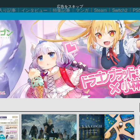
広告をスキップ
入り記事
インタビュー
特集記事
マンガ
Steam
Switch2
PS