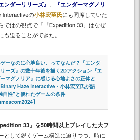
、
エンダーリリーズ』
『エンダーマグノリ
nteractiveの
にも同席していた
小林宏至氏
の視点で「『Expedition 33』はなぜ
にも迫ることができた。
にゲーなのに心地良い、ってなんだ？『エンダ
リリーズ』の数十年後を描く2Dアクション『エ
ダーマグノリア』に感じる心地よさの正体と
inary Haze Interactive・小林宏至氏が語
独自性”と優れたゲームの条件
amescom2024】
pedition 33』を50時間以上プレイした大フ
ーとして鋭くゲーム構造に迫りつつ、時に