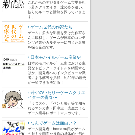
これからのデジタルゲーム市場を担
う若きクリエイター達の姿を追い、
彼らのルーツと情熱を探っていきま
す。
ゲーム世代の作家たち
ゲームに多大な影響を受けた作家さ
んに取材し、ゲームが日本のコンテ
ンツ産業やカルチャーに与えた影響
を探る企画です。
日本モバイルゲーム産業史
日本のモバイルゲーム史における主
要なトピック・タイトルを網羅する
ほか、開発者へのインタビューや識
者による解説を掲載。約20年の歴史
が一望できる決定版！
若ゲのいたり〜ゲームクリエ
イターの青春〜
『うつヌケ』『ペンと箸』等で知ら
れるマンガ家・田中圭一先生による
ゲーム業界レポートマンガです。
なんでゲームは面白い？
ゲーム開発者・hamatsu氏がゲーム
の魅力を画面や操作の具体的な形か