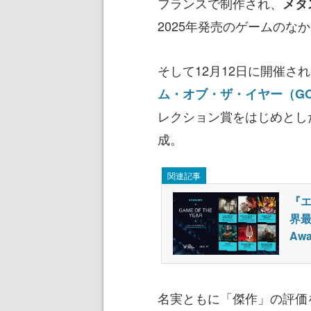
フランスで制作され、
メタ
2025年発売のゲームのな
そして12月12日に開催さ
ム・オブ・ザ・イヤー（GO
レクション賞をはじめとし
成。
関連記事
『エ
界最
Aw
名実ともに「傑作」の評価