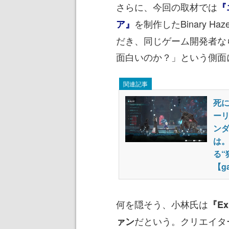
さらに、今回の取材では
『
を制作したBinary Haze I
ア』
だき、同じゲーム開発者ならでは
面白いのか？」という側面
関連記事
死
ー
ン
は。B
る“
【g
何を隠そう、小林氏は
『Ex
だという。クリエイタ
ァン