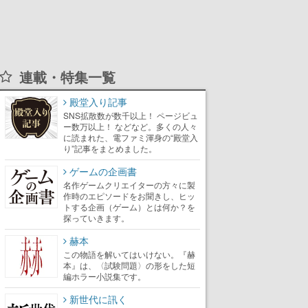
連載・特集一覧
殿堂入り記事
SNS拡散数が数千以上！ ページビュ
ー数万以上！ などなど。多くの人々
に読まれた、電ファミ渾身の“殿堂入
り”記事をまとめました。
ゲームの企画書
名作ゲームクリエイターの方々に製
作時のエピソードをお聞きし、ヒッ
トする企画（ゲーム）とは何か？を
探っていきます。
赫本
この物語を解いてはいけない。『赫
本』は、〈試験問題〉の形をした短
編ホラー小説集です。
新世代に訊く