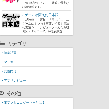
ら解き明かしていく、硬派で骨太な
評論連載です。
ゲームが変えた日本語
「経験値」「裏技」「ラスボス」…
ゲームにまつわる言葉の起源や用法
の変遷を、コンピューター文化史研
究家・タイニーP氏が徹底調査。
カテゴリ
特集記事
マンガ
女性向け
アプリレビュー
その他
電ファミニコゲーマーとは？