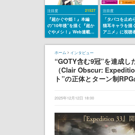
21527
注目度
注目度
『超かぐや姫！』本編
「タバコを止め
の“10年後”を描く『超か
猫耳キャラを描
ぐやメシ！』Web連載決
アニメ」に視聴
定。新たなWebマンガレ
から批判意見。
ーベル「ビビビコミッ
の使用と思しき
ク」にて特別話が掲載ス
めて、BPOが議
ホーム
インタビュー
タート、あのお話には…
す
“GOTY含む9冠”を達成
まだ続きがある！
（Clair Obscur: Exp
ト”の正体とターン制RP
2025年12月12日 18:00