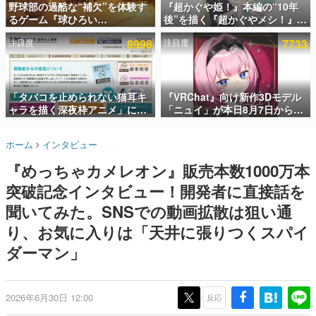
野球部の過酷な“補欠”を体験す
『超かぐや姫！』本編の“10年
るゲーム『球ひろい
後”を描く『超かぐやメシ！』
インタビュー
Simulator』が「1件」のウィッ
Web連載決定。新たなWebマン
注目度
8998
注目度
7733
シュリストをもとにチェコ語に
ガレーベル「ビビビコミック」
連載・特集一覧
対応しSNSで話題に。『キング
にて特別話が掲載スタート、あ
ダム・カム』開発元やチェコの
のお話には…まだ続きがある！
殿堂入り記事
プロ野球選手から称賛の声
SNS拡散数が数千以上！ ページビュー数万以上！ などな
「タバコを止められない猫耳キ
『VRChat』向け新作3Dモデル
ど。多くの人々に読まれた、電ファミ渾身の“殿堂入り”記
ャラを描く深夜枠アニメ」に視
「ニュイ」が本日8月7日から
事をまとめました。
聴者の一部から批判意見。違法
BOOTHにて発売。瞳に光る星
薬物の使用と思しき描写も含め
や感情豊かな表情が、小悪魔か
ゲームの企画書
ホーム
インタビュー
て、BPOが議論を交わす
わいい
名作ゲームクリエイターの方々に製作時のエピソードをお
聞きし、ヒットする企画（ゲーム）とは何か？を探ってい
『めっちゃカメレオン』販売本数1000万本
きます。
突破記念インタビュー！開発者に直接話を
赫本
この物語を解いてはいけない。『赫本』は、〈試験問題〉
聞いてみた。SNSでの動画拡散は狙い通
の形をした短編ホラー小説集です。
り、お気に入りは「天井に張りつくスパイ
ダーマン」
新世代に訊く
これからのデジタルゲーム市場を担う若きクリエイター達
の姿を追い、彼らのルーツと情熱を探っていきます。
2026年6月30日 12:00
反応
ゲーム世代の作家たち
ゲームに多大な影響を受けた作家さんに取材し、ゲームが