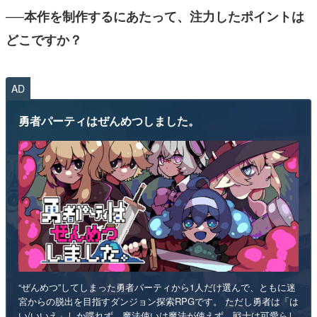
──本作を制作するにあたって、注力したポイントは
どこですか？
AD
勇者パーティはぜんめつしました。
“ぜんめつ”してしまった勇者パーティから1人だけ選んで、ともに迷
宮からの脱出を目指すダンジョン探索RPGです。 ただし勇者は「は
い/いいえ」しか喋れず、魔法使いは魔法が使えず、戦士は可愛らし