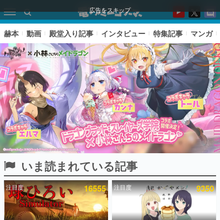
広告をスキップ
赫本
動画
殿堂入り記事
インタビュー
特集記事
マンガ
いま読まれている記事
ピックアップ
注目度
16555
注目度
9350
電ファミのいま読まれている記事ランキング
アプリセール情報