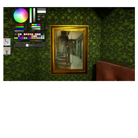
日本のコンテンツ産業やカルチャーに与えた影響を探る企
画です。
日本モバイルゲーム産業史
日本のモバイルゲーム史における主要なトピック・タイト
ルを網羅するほか、開発者へのインタビューや識者による
解説を掲載。約20年の歴史が一望できる決定版！
若ゲのいたり〜ゲームクリエイターの青春〜
『うつヌケ』『ペンと箸』等で知られるマンガ家・田中圭
一先生によるゲーム業界レポートマンガです。
なんでゲームは面白い？
ゲーム開発者・hamatsu氏がゲームの魅力を画面や操作の
具体的な形から解き明かしていく、硬派で骨太な評論連載
です。
ゲームが変えた日本語
「経験値」「裏技」「ラスボス」… ゲームにまつわる言葉
の起源や用法の変遷を、コンピューター文化史研究家・タ
イニーP氏が徹底調査。
カテゴリ
特集記事