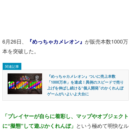
マンガ
女性向け
アプリレビュー
6月26日、
が販売本数1000万
『めっちゃカメレオン』
その他
本を突破した。
電ファミニコゲーマーとは？
関連記事
運営：株式会社マレ
『めっちゃカメレオン』ついに売上本数
「1000万本」を達成！異例のスピードで売り
上げを伸ばし続ける“個人開発”のかくれんぼ
ゲームがいよいよ大台に
「プレイヤーが自らに着彩し、マップやオブジェクト
という極めて明快なル
に“擬態”して遊ぶかくれんぼ」