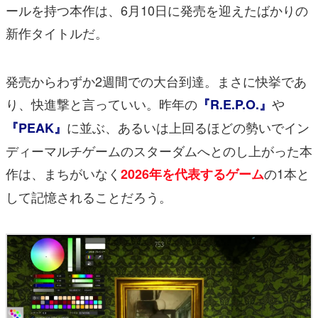
ールを持つ本作は、6月10日に発売を迎えたばかりの
新作タイトルだ。
発売からわずか2週間での大台到達。まさに快挙であ
り、快進撃と言っていい。昨年の
や
『R.E.P.O.』
に並ぶ、あるいは上回るほどの勢いでイン
『PEAK』
ディーマルチゲームのスターダムへとのし上がった本
作は、まちがいなく
の1本と
2026年を代表するゲーム
して記憶されることだろう。