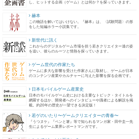
し、ヒットする企画（ゲーム）とは何か？を探っていきます。
赫本
この物語を解いてはいけない。『赫本』は、〈試験問題〉の形
をした短編ホラー小説集です。
新世代に訊く
これからのデジタルゲーム市場を担う若きクリエイター達の姿
を追い、彼らのルーツと情熱を探っていきます。
ゲーム世代の作家たち
ゲームに多大な影響を受けた作家さんに取材し、ゲームが日本
のコンテンツ産業やカルチャーに与えた影響を探る企画です。
日本モバイルゲーム産業史
日本のモバイルゲーム史における主要なトピック・タイトルを
網羅するほか、開発者へのインタビューや識者による解説を掲
載。約20年の歴史が一望できる決定版！
若ゲのいたり〜ゲームクリエイターの青春〜
『うつヌケ』『ペンと箸』等で知られるマンガ家・田中圭一先
生によるゲーム業界レポートマンガです。