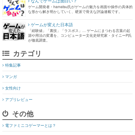
なんでゲームは面白い？
ゲーム開発者・hamatsu氏がゲームの魅力を画面や操作の具体的
な形から解き明かしていく、硬派で骨太な評論連載です。
ゲームが変えた日本語
「経験値」「裏技」「ラスボス」… ゲームにまつわる言葉の起
源や用法の変遷を、コンピューター文化史研究家・タイニーP氏
が徹底調査。
カテゴリ
特集記事
マンガ
女性向け
アプリレビュー
その他
電ファミニコゲーマーとは？