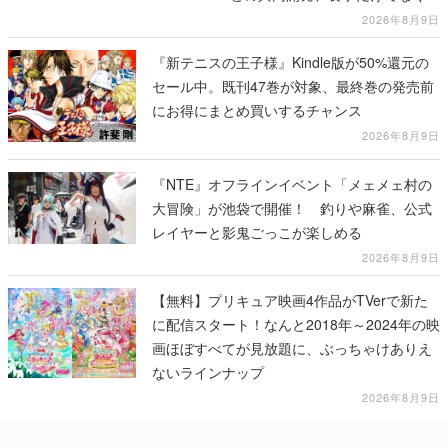
テージショーや没入型のホラー体験も楽しめ
2026年8月9日
る
『新テニスの王子様』Kindle版が50%還元の
セール中。既刊47巻が対象、最終巻の発売前
にお得にまとめ買いするチャンス
2026年8月9日
『NTE』オフラインイベント「メェメェ村の
大冒険」が池袋で開催！ 釣りや麻雀、公式
レイヤーと影鬼ごっこが楽しめる
2026年8月9日
【無料】プリキュア映画4作品がTVerで新た
に配信スタート！なんと2018年～2024年の映
画ほぼすべてが見放題に、ぶっちゃけありえ
ないラインナップ
2026年8月9日