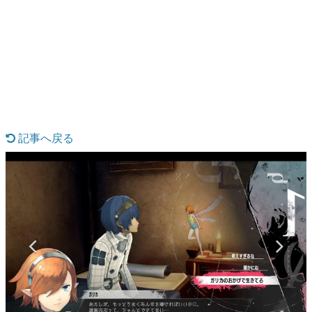
日本のコンテンツ産業やカルチャーに与えた影響を探る企
画です。
日本モバイルゲーム産業史
日本のモバイルゲーム史における主要なトピック・タイト
ルを網羅するほか、開発者へのインタビューや識者による
解説を掲載。約20年の歴史が一望できる決定版！
若ゲのいたり〜ゲームクリエイターの青春〜
『うつヌケ』『ペンと箸』等で知られるマンガ家・田中圭
一先生によるゲーム業界レポートマンガです。
記事へ戻る
なんでゲームは面白い？
ゲーム開発者・hamatsu氏がゲームの魅力を画面や操作の
具体的な形から解き明かしていく、硬派で骨太な評論連載
です。
ゲームが変えた日本語
「経験値」「裏技」「ラスボス」… ゲームにまつわる言葉
の起源や用法の変遷を、コンピューター文化史研究家・タ
イニーP氏が徹底調査。
カテゴリ
特集記事