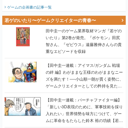
ビュー】
ゲームの企画書
の記事一覧
若ゲのいたり〜ゲームクリエイターの青春〜
田中圭一のゲーム業界取材マンガ『若ゲの
いたり』第2巻が発売。『ポケモン』田尻
智さん、『ゼビウス』遠藤雅伸さんらの貴
重なエピソードを収録
【田中圭一連載：アイマス/ガンダム 戦場
の絆 編】わがままな王様のわがままなニー
ズを満たす！──小山順一朗が貫く姿勢に、
ゲームクリエイターとしての矜持を見た
【若ゲのいたり最終回】
【田中圭一連載：バーチャファイター編】
「新しい3D表現のために、軍事技術を採り
入れたい」世界情勢を味方につけて、ゲー
ムに革命をもたらした鈴木 裕の功績【若ゲ
のいたり】