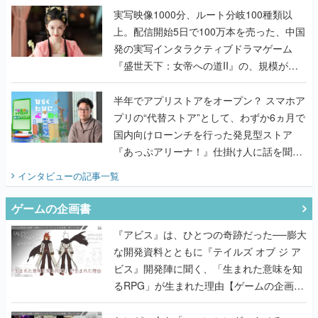
んだレジェンド2人に訊く開発秘話
実写映像1000分、ルート分岐100種類以
上。配信開始5日で100万本を売った、中国
発の実写インタラクティブドラマゲーム
『盛世天下：女帝への道II』の、規模が違
うこだわりをプロデューサーに聞いた
半年でアプリストアをオープン？ スマホア
プリの“代替ストア”として、わずか6ヵ月で
国内向けローンチを行った発見型ストア
『あっぷアリーナ！』仕掛け人に話を聞い
てみた
インタビュー
の記事一覧
ゲームの企画書
『アビス』は、ひとつの奇跡だった──膨大
な開発資料とともに『テイルズ オブ ジ ア
ビス』開発陣に聞く、「生まれた意味を知
るRPG」が生まれた理由【ゲームの企画
書】