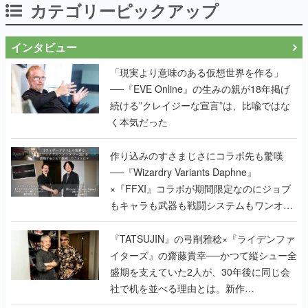
カテゴリーピックアップ
インタビュー
「現実より意味のある仮想世界を作る」
──『EVE Online』の生みの親が18年掲げ
続ける”クレイジーな宣言”は、比喩ではな
く本気だった
作り込みのすさまじさにコラボ先も驚嘆
──『Wizardry Variants Daphne』
×『FFXI』コラボが期間限定なのにジョブ
もキャラも武器も戦闘システムもワンオフ
で作り込まれた理由を両ディレクターに聞
く
『TATSUJIN』の弓削雅稔×『ライデンファ
イターズ』の齋藤貴幸──かつて縦シュー全
盛期を支えていた2人が、30年後に同じ会
社で机を並べる理由とは。新作
『TATSUJIN EXTREME』で初タッグを組