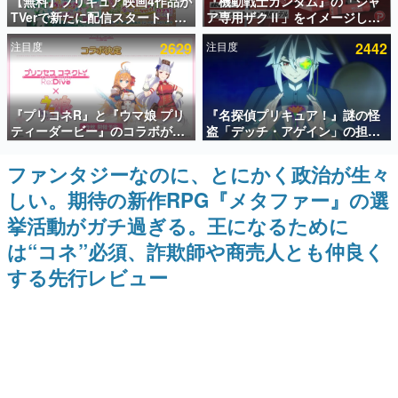
【無料】プリキュア映画4作品が
『機動戦士ガンダム』の「シャ
TVerで新たに配信スタート！な
ア専用ザクⅡ」をイメージした
インタビュー
んと2018年～2024年の映画ほぼ
散水ホースリールが予約開始。
注目度
2629
注目度
2442
すべてが見放題に、ぶっちゃけ
本体にはシャアのパーソナルマ
連載・特集一覧
ありえないラインナップ
ークやジオン公国軍のエンブレ
ム、型式番号などを配置
殿堂入り記事
『プリコネR』と『ウマ娘 プリ
『名探偵プリキュア！』謎の怪
SNS拡散数が数千以上！ ページビュー数万以上！ などな
ど。多くの人々に読まれた、電ファミ渾身の“殿堂入り”記
ティーダービー』のコラボが決
盗「デッチ・アゲイン」の担当
事をまとめました。
定！“最大170連無料”の8.5周年
キャストは天﨑滉平さんと判
キャンペーンなども発表
明。『Re:ゼロから始める異世
ファンタジーなのに、とにかく政治が生々
ゲームの企画書
界生活』オットー役、『ヒプノ
名作ゲームクリエイターの方々に製作時のエピソードをお
しい。期待の新作RPG『メタファー』の選
シスマイク』山田三郎役など
聞きし、ヒットする企画（ゲーム）とは何か？を探ってい
きます。
挙活動がガチ過ぎる。王になるために
赫本
は“コネ”必須、詐欺師や商売人とも仲良く
この物語を解いてはいけない。『赫本』は、〈試験問題〉
する先行レビュー
の形をした短編ホラー小説集です。
新世代に訊く
これからのデジタルゲーム市場を担う若きクリエイター達
の姿を追い、彼らのルーツと情熱を探っていきます。
ゲーム世代の作家たち
ゲームに多大な影響を受けた作家さんに取材し、ゲームが