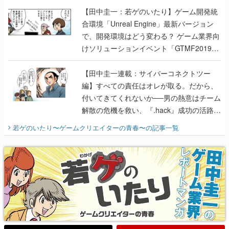
【田中圭一：若ゲのいたり】ゲーム開発統
合環境「Unreal Engine」最新バージョン
で、開発環境はどう変わる？ ゲーム業界向
けソリューションイベント「GTMF2019」
に行って、より理解を深めよう【PR】
【田中圭一連載：サイバーコネクトツー
編】すべての責任はオレが取る。だから、
付いてきてくれないか──男の熱意はチーム
解散の危機を救い、『.hack』成功の活路を
開く。業界の快男児・松山 洋に流れる血は
若ゲのいたり〜ゲームクリエイターの青春〜
の記事一覧
『少年ジャンプ』色だった【若ゲのいた
り】