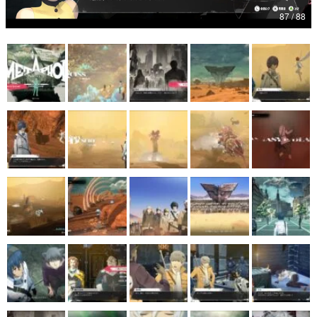
87 / 88
マンガ
女性向け
アプリレビュー
その他
電ファミニコゲーマーとは？
運営：株式会社マレ