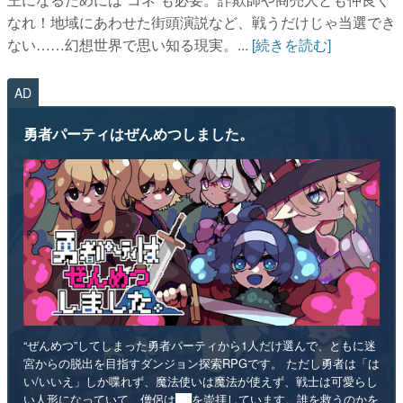
なれ！地域にあわせた街頭演説など、戦うだけじゃ当選でき
ない……幻想世界で思い知る現実。...
[続きを読む]
AD
勇者パーティはぜんめつしました。
“ぜんめつ”してしまった勇者パーティから1人だけ選んで、ともに迷
宮からの脱出を目指すダンジョン探索RPGです。 ただし勇者は「は
い/いいえ」しか喋れず、魔法使いは魔法が使えず、戦士は可愛らし
い人形になっていて、僧侶は██を崇拝しています。誰を救うのかを