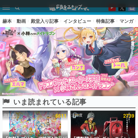
広告をスキップ
赫本
動画
殿堂入り記事
インタビュー
特集記事
マンガ
いま読まれている記事
ピックアップ
注目度
6611
注目度
2739
電ファミのいま読まれている記事ランキング
アプリセール情報