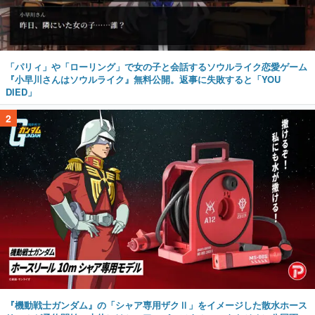
「パリィ」や「ローリング」で女の子と会話するソウルライク恋愛ゲーム
『小早川さんはソウルライク』無料公開。返事に失敗すると「YOU
DIED」
2
『機動戦士ガンダム』の「シャア専用ザクⅡ」をイメージした散水ホース