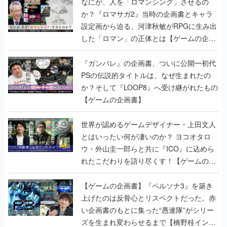
なにが、人を「ロマンシング」させるの
か？『ロマサガ2』当時の企画書とキャラ
設定画から迫る、河津秋敏がRPGに生み出
した「ロマン」の正体とは【ゲームの企画
書】
『ガンパレ』の企画書、ついに公開━初代
PSの伝説的タイトルは、なぜ生まれたの
か？そして『LOOP8』へ受け継がれたもの
【ゲームの企画書】
世界が認めるゲームデザイナー・上田文人
とはいったい何が凄いのか？ ヨコオタロ
ウ・外山圭一郎らと共に『ICO』に込めら
れたこだわりを語り尽くす！【ゲームの企
画書】
【ゲームの企画書】『ペルソナ3』を築き
上げたのは反骨心とリスペクトだった。赤
い企画書のもとに集った“愚連隊”がシリー
ズを生まれ変わらせるまで【橋野桂インタ