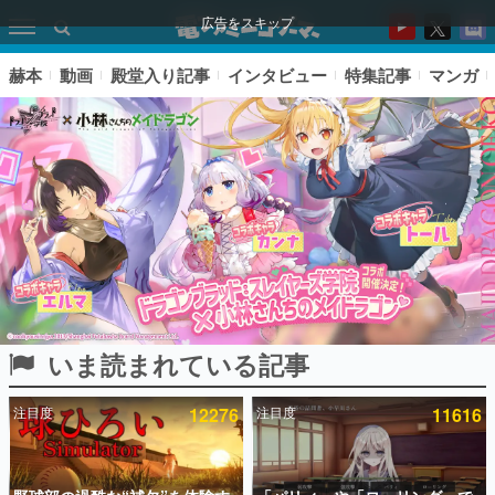
広告をスキップ
赫本
動画
殿堂入り記事
インタビュー
特集記事
マンガ
いま読まれている記事
ピックアップ
注目度
12276
注目度
11616
電ファミのいま読まれている記事ランキング
アプリセール情報