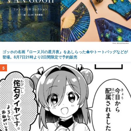
ゴッホの名画『ローヌ川の星月夜』をあしらった傘やトートバッグなどが
登場。8月7日21時より2日間限定で予約販売
5