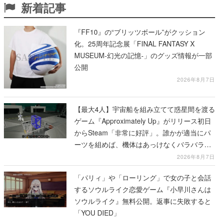
新着記事
『FF10』の“ブリッツボール”がクッション
化。25周年記念展「FINAL FANTASY X
MUSEUM-幻光の記憶-」のグッズ情報が一部
公開
2026年8月7日
【最大4人】宇宙船を組み立てて惑星間を渡る
ゲーム『Approximately Up』がリリース初日
からSteam「非常に好評」。誰かが適当にパ
ーツを組めば、機体はあっけなくバラバラに
大破
2026年8月7日
「パリィ」や「ローリング」で女の子と会話
するソウルライク恋愛ゲーム『小早川さんは
ソウルライク』無料公開。返事に失敗すると
「YOU DIED」