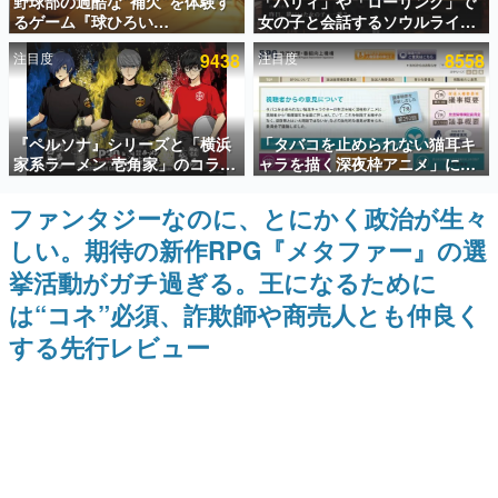
野球部の過酷な“補欠”を体験す
「パリィ」や「ローリング」で
るゲーム『球ひろい
女の子と会話するソウルライク
インタビュー
Simulator』が「1件」のウィッ
恋愛ゲーム『小早川さんはソウ
注目度
9438
注目度
8558
シュリストをもとにチェコ語に
ルライク』無料公開。返事に失
連載・特集一覧
対応しSNSで話題に。『キング
敗すると「YOU DIED」
ダム・カム』開発元やチェコの
プロ野球選手から称賛の声
殿堂入り記事
『ペルソナ』シリーズと「横浜
「タバコを止められない猫耳キ
SNS拡散数が数千以上！ ページビュー数万以上！ などな
ど。多くの人々に読まれた、電ファミ渾身の“殿堂入り”記
家系ラーメン 壱角家」のコラボ
ャラを描く深夜枠アニメ」に視
事をまとめました。
が8月21日から開催。”はがく
聴者の一部から批判意見。違法
れ”風とんこつラーメンや、おい
薬物の使用と思しき描写も含め
ファンタジーなのに、とにかく政治が生々
ゲームの企画書
しく食べられるカレーラーメン
て、BPOが議論を交わす
名作ゲームクリエイターの方々に製作時のエピソードをお
しい。期待の新作RPG『メタファー』の選
がラインナップ
聞きし、ヒットする企画（ゲーム）とは何か？を探ってい
きます。
挙活動がガチ過ぎる。王になるために
赫本
は“コネ”必須、詐欺師や商売人とも仲良く
この物語を解いてはいけない。『赫本』は、〈試験問題〉
する先行レビュー
の形をした短編ホラー小説集です。
新世代に訊く
これからのデジタルゲーム市場を担う若きクリエイター達
の姿を追い、彼らのルーツと情熱を探っていきます。
ゲーム世代の作家たち
ゲームに多大な影響を受けた作家さんに取材し、ゲームが