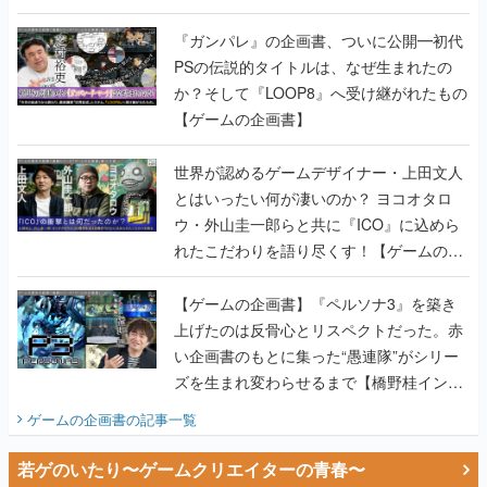
書】
『ガンパレ』の企画書、ついに公開━初代
PSの伝説的タイトルは、なぜ生まれたの
か？そして『LOOP8』へ受け継がれたもの
【ゲームの企画書】
世界が認めるゲームデザイナー・上田文人
とはいったい何が凄いのか？ ヨコオタロ
ウ・外山圭一郎らと共に『ICO』に込めら
れたこだわりを語り尽くす！【ゲームの企
画書】
【ゲームの企画書】『ペルソナ3』を築き
上げたのは反骨心とリスペクトだった。赤
い企画書のもとに集った“愚連隊”がシリー
ズを生まれ変わらせるまで【橋野桂インタ
ビュー】
ゲームの企画書
の記事一覧
若ゲのいたり〜ゲームクリエイターの青春〜