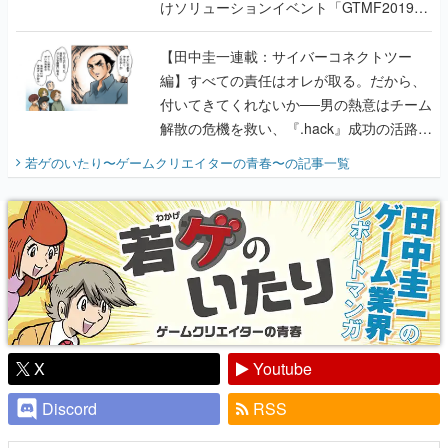
けソリューションイベント「GTMF2019」
に行って、より理解を深めよう【PR】
【田中圭一連載：サイバーコネクトツー
編】すべての責任はオレが取る。だから、
付いてきてくれないか──男の熱意はチーム
解散の危機を救い、『.hack』成功の活路を
開く。業界の快男児・松山 洋に流れる血は
若ゲのいたり〜ゲームクリエイターの青春〜
の記事一覧
『少年ジャンプ』色だった【若ゲのいた
り】
X
Youtube
Discord
RSS