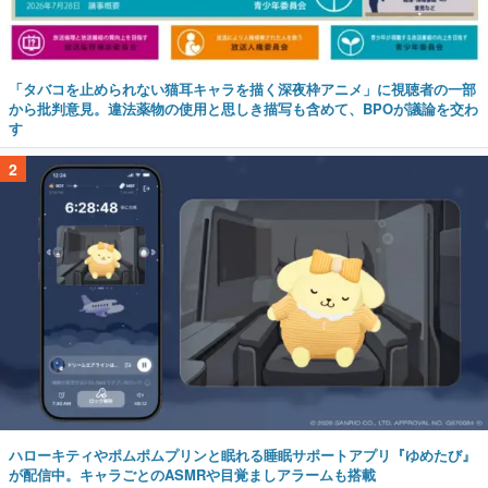
「タバコを止められない猫耳キャラを描く深夜枠アニメ」に視聴者の一部
から批判意見。違法薬物の使用と思しき描写も含めて、BPOが議論を交わ
す
2
ハローキティやポムポムプリンと眠れる睡眠サポートアプリ『ゆめたび』
が配信中。キャラごとのASMRや目覚ましアラームも搭載