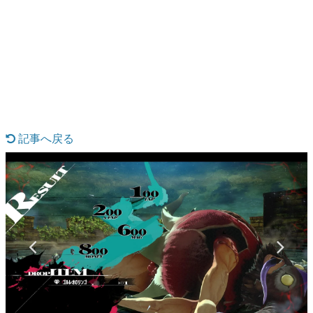
日本のコンテンツ産業やカルチャーに与えた影響を探る企
画です。
日本モバイルゲーム産業史
日本のモバイルゲーム史における主要なトピック・タイト
ルを網羅するほか、開発者へのインタビューや識者による
解説を掲載。約20年の歴史が一望できる決定版！
若ゲのいたり〜ゲームクリエイターの青春〜
『うつヌケ』『ペンと箸』等で知られるマンガ家・田中圭
一先生によるゲーム業界レポートマンガです。
記事へ戻る
なんでゲームは面白い？
ゲーム開発者・hamatsu氏がゲームの魅力を画面や操作の
具体的な形から解き明かしていく、硬派で骨太な評論連載
です。
ゲームが変えた日本語
「経験値」「裏技」「ラスボス」… ゲームにまつわる言葉
の起源や用法の変遷を、コンピューター文化史研究家・タ
イニーP氏が徹底調査。
カテゴリ
特集記事