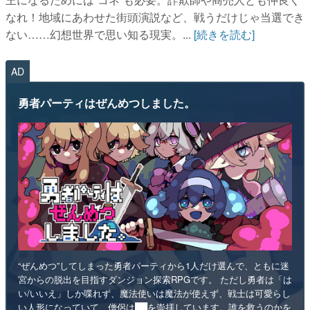
なれ！地域にあわせた街頭演説など、戦うだけじゃ当選でき
ない……幻想世界で思い知る現実。...
[続きを読む]
AD
勇者パーティはぜんめつしました。
“ぜんめつ”してしまった勇者パーティから1人だけ選んで、ともに迷
宮からの脱出を目指すダンジョン探索RPGです。 ただし勇者は「は
い/いいえ」しか喋れず、魔法使いは魔法が使えず、戦士は可愛らし
い人形になっていて、僧侶は██を崇拝しています。誰を救うのかを