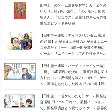
田中圭一のゲーム業界取材マンガ『若ゲの
いたり』第2巻が発売。『ポケモン』田尻
智さん、『ゼビウス』遠藤雅伸さんらの貴
重なエピソードを収録
【田中圭一連載：アイマス/ガンダム 戦場
の絆 編】わがままな王様のわがままなニー
ズを満たす！──小山順一朗が貫く姿勢に、
ゲームクリエイターとしての矜持を見た
【若ゲのいたり最終回】
【田中圭一連載：バーチャファイター編】
「新しい3D表現のために、軍事技術を採り
入れたい」世界情勢を味方につけて、ゲー
ムに革命をもたらした鈴木 裕の功績【若ゲ
のいたり】
【田中圭一：若ゲのいたり】ゲーム開発統
合環境「Unreal Engine」最新バージョン
で、開発環境はどう変わる？ ゲーム業界向