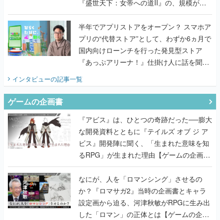
『盛世天下：女帝への道II』の、規模が違
うこだわりをプロデューサーに聞いた
半年でアプリストアをオープン？ スマホア
プリの“代替ストア”として、わずか6ヵ月で
国内向けローンチを行った発見型ストア
『あっぷアリーナ！』仕掛け人に話を聞い
てみた
インタビュー
の記事一覧
ゲームの企画書
『アビス』は、ひとつの奇跡だった──膨大
な開発資料とともに『テイルズ オブ ジ ア
ビス』開発陣に聞く、「生まれた意味を知
るRPG」が生まれた理由【ゲームの企画
書】
なにが、人を「ロマンシング」させるの
か？『ロマサガ2』当時の企画書とキャラ
設定画から迫る、河津秋敏がRPGに生み出
した「ロマン」の正体とは【ゲームの企画