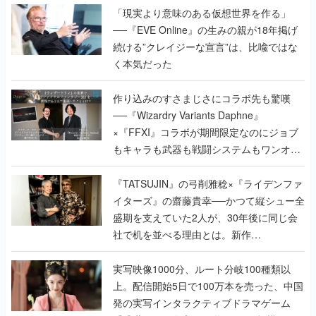
「現実より意味のある仮想世界を作る」
──『EVE Online』の生みの親が18年掲げ
続ける”クレイジーな宣言”は、比喩ではな
く本気だった
作り込みのすさまじさにコラボ先も驚嘆
──『Wizardry Variants Daphne』
×『FFXI』コラボが期間限定なのにジョブ
もキャラも武器も戦闘システムもワンオフ
で作り込まれた理由を両ディレクターに聞
く
『TATSUJIN』の弓削雅稔×『ライデンファ
イターズ』の齋藤貴幸──かつて縦シュー全
盛期を支えていた2人が、30年後に同じ会
社で机を並べる理由とは。新作
『TATSUJIN EXTREME』で初タッグを組
んだレジェンド2人に訊く開発秘話
実写映像1000分、ルート分岐100種類以
上。配信開始5日で100万本を売った、中国
発の実写インタラクティブドラマゲーム