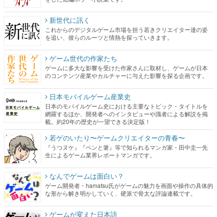
新世代に訊く
これからのデジタルゲーム市場を担う若きクリエイター達の姿
を追い、彼らのルーツと情熱を探っていきます。
ゲーム世代の作家たち
ゲームに多大な影響を受けた作家さんに取材し、ゲームが日本
のコンテンツ産業やカルチャーに与えた影響を探る企画です。
日本モバイルゲーム産業史
日本のモバイルゲーム史における主要なトピック・タイトルを
網羅するほか、開発者へのインタビューや識者による解説を掲
載。約20年の歴史が一望できる決定版！
若ゲのいたり〜ゲームクリエイターの青春〜
『うつヌケ』『ペンと箸』等で知られるマンガ家・田中圭一先
生によるゲーム業界レポートマンガです。
なんでゲームは面白い？
ゲーム開発者・hamatsu氏がゲームの魅力を画面や操作の具体的
な形から解き明かしていく、硬派で骨太な評論連載です。
ゲームが変えた日本語