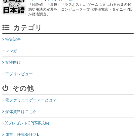
「経験値」「裏技」「ラスボス」… ゲームにまつわる言葉の起
源や用法の変遷を、コンピューター文化史研究家・タイニーP氏
が徹底調査。
カテゴリ
特集記事
マンガ
女性向け
アプリレビュー
その他
電ファミニコゲーマーとは？
媒体資料はこちら
XプレゼントCP応募規約
運営：株式会社マレ