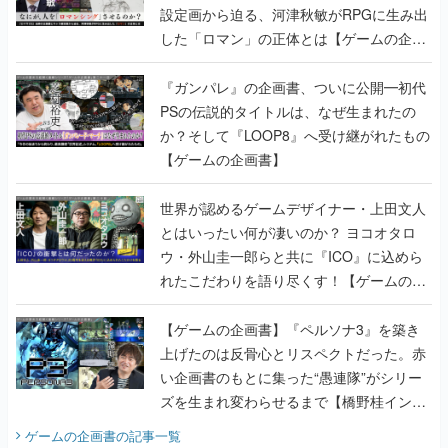
設定画から迫る、河津秋敏がRPGに生み出
した「ロマン」の正体とは【ゲームの企画
書】
『ガンパレ』の企画書、ついに公開━初代
PSの伝説的タイトルは、なぜ生まれたの
か？そして『LOOP8』へ受け継がれたもの
【ゲームの企画書】
世界が認めるゲームデザイナー・上田文人
とはいったい何が凄いのか？ ヨコオタロ
ウ・外山圭一郎らと共に『ICO』に込めら
れたこだわりを語り尽くす！【ゲームの企
画書】
【ゲームの企画書】『ペルソナ3』を築き
上げたのは反骨心とリスペクトだった。赤
い企画書のもとに集った“愚連隊”がシリー
ズを生まれ変わらせるまで【橋野桂インタ
ビュー】
ゲームの企画書
の記事一覧