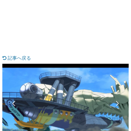
日本のコンテンツ産業やカルチャーに与えた影響を探る企
画です。
日本モバイルゲーム産業史
日本のモバイルゲーム史における主要なトピック・タイト
ルを網羅するほか、開発者へのインタビューや識者による
解説を掲載。約20年の歴史が一望できる決定版！
若ゲのいたり〜ゲームクリエイターの青春〜
『うつヌケ』『ペンと箸』等で知られるマンガ家・田中圭
一先生によるゲーム業界レポートマンガです。
記事へ戻る
なんでゲームは面白い？
ゲーム開発者・hamatsu氏がゲームの魅力を画面や操作の
具体的な形から解き明かしていく、硬派で骨太な評論連載
です。
ゲームが変えた日本語
「経験値」「裏技」「ラスボス」… ゲームにまつわる言葉
の起源や用法の変遷を、コンピューター文化史研究家・タ
イニーP氏が徹底調査。
カテゴリ
特集記事