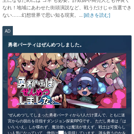
なれ！地域にあわせた街頭演説など、戦うだけじゃ当選でき
ない……幻想世界で思い知る現実。...
[続きを読む]
AD
勇者パーティはぜんめつしました。
“ぜんめつ”してしまった勇者パーティから1人だけ選んで、ともに迷
宮からの脱出を目指すダンジョン探索RPGです。 ただし勇者は「は
い/いいえ」しか喋れず、魔法使いは魔法が使えず、戦士は可愛らし
い人形になっていて、僧侶は██を崇拝しています。誰を救うのかを