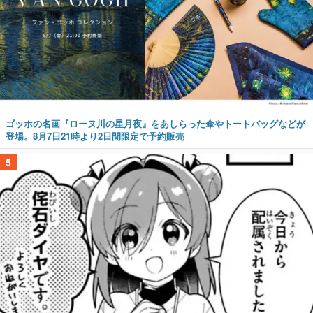
ゴッホの名画『ローヌ川の星月夜』をあしらった傘やトートバッグなどが
登場。8月7日21時より2日間限定で予約販売
5