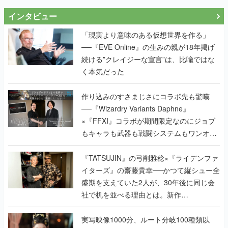
インタビュー
「現実より意味のある仮想世界を作る」
──『EVE Online』の生みの親が18年掲げ
続ける”クレイジーな宣言”は、比喩ではな
く本気だった
作り込みのすさまじさにコラボ先も驚嘆
──『Wizardry Variants Daphne』
×『FFXI』コラボが期間限定なのにジョブ
もキャラも武器も戦闘システムもワンオフ
で作り込まれた理由を両ディレクターに聞
く
『TATSUJIN』の弓削雅稔×『ライデンファ
イターズ』の齋藤貴幸──かつて縦シュー全
盛期を支えていた2人が、30年後に同じ会
社で机を並べる理由とは。新作
『TATSUJIN EXTREME』で初タッグを組
んだレジェンド2人に訊く開発秘話
実写映像1000分、ルート分岐100種類以