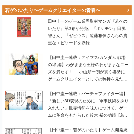
若ゲのいたり〜ゲームクリエイターの青春〜
田中圭一のゲーム業界取材マンガ『若ゲの
いたり』第2巻が発売。『ポケモン』田尻
智さん、『ゼビウス』遠藤雅伸さんらの貴
重なエピソードを収録
【田中圭一連載：アイマス/ガンダム 戦場
の絆 編】わがままな王様のわがままなニー
ズを満たす！──小山順一朗が貫く姿勢に、
ゲームクリエイターとしての矜持を見た
【若ゲのいたり最終回】
【田中圭一連載：バーチャファイター編】
「新しい3D表現のために、軍事技術を採り
入れたい」世界情勢を味方につけて、ゲー
ムに革命をもたらした鈴木 裕の功績【若ゲ
のいたり】
【田中圭一：若ゲのいたり】ゲーム開発統