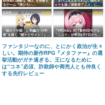
野球部の過酷な“補欠”を体験す
「タバコを止められない猫耳キ
るゲーム『球ひろい
ャラを描く深夜枠アニメ」に視
インタビュー
Simulator』が「1件」のウィッ
聴者の一部から批判意見。違法
注目度
9185
注目度
8624
シュリストをもとにチェコ語に
薬物の使用と思しき描写も含め
連載・特集一覧
対応しSNSで話題に。『キング
て、BPOが議論を交わす
ダム・カム』開発元やチェコの
プロ野球選手から称賛の声
殿堂入り記事
『超かぐや姫！』本編の“10年
『VRChat』向け新作3Dモデル
SNS拡散数が数千以上！ ページビュー数万以上！ などな
ど。多くの人々に読まれた、電ファミ渾身の“殿堂入り”記
後”を描く『超かぐやメシ！』
「ニュイ」が本日8月7日から
事をまとめました。
Web連載決定。新たなWebマン
BOOTHにて発売。瞳に光る星
ガレーベル「ビビビコミック」
や感情豊かな表情が、小悪魔か
ファンタジーなのに、とにかく政治が生々
ゲームの企画書
にて特別話が掲載スタート、あ
わいい
名作ゲームクリエイターの方々に製作時のエピソードをお
しい。期待の新作RPG『メタファー』の選
のお話には…まだ続きがある！
聞きし、ヒットする企画（ゲーム）とは何か？を探ってい
きます。
挙活動がガチ過ぎる。王になるために
赫本
は“コネ”必須、詐欺師や商売人とも仲良く
この物語を解いてはいけない。『赫本』は、〈試験問題〉
する先行レビュー
の形をした短編ホラー小説集です。
新世代に訊く
これからのデジタルゲーム市場を担う若きクリエイター達
の姿を追い、彼らのルーツと情熱を探っていきます。
ゲーム世代の作家たち
ゲームに多大な影響を受けた作家さんに取材し、ゲームが