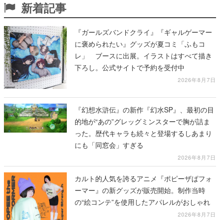
新着記事
『ガールズバンドクライ』『ギャルゲーマー
に褒められたい』グッズが夏コミ「ふもコ
レ」 ブースに出展。イラストはすべて描き
下ろし。公式サイトで予約を受付中
2026年8月7日
『幻想水滸伝』の新作『幻水SP』、最初の目
的地が“あの”グレッグミンスターで胸が詰ま
った。歴代キャラも続々と登場するしあまり
にも「同窓会」すぎる
2026年8月7日
カルト的人気を誇るアニメ『ポピーザぱフォ
ーマー』の新グッズが販売開始。制作当時
の“絵コンテ”を使用したアパレルがおしゃれ
2026年8月7日