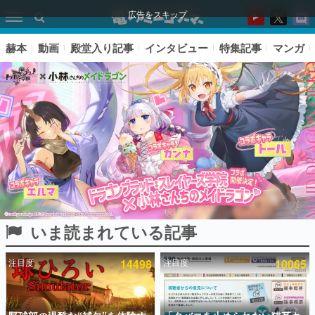
広告をスキップ
赫本
動画
殿堂入り記事
インタビュー
特集記事
マンガ
いま読まれている記事
ピックアップ
注目度
14498
注目度
10065
電ファミのいま読まれている記事ランキング
アプリセール情報