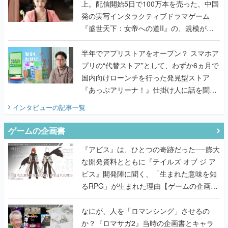
上。配信開始5日で100万本を売った、中国
発の実写インタラクティブドラマゲーム
『盛世天下：女帝への道II』の、規模が違
うこだわりをプロデューサーに聞いた
半年でアプリストアをオープン？ スマホア
プリの“代替ストア”として、わずか6ヵ月で
国内向けローンチを行った発見型ストア
『あっぷアリーナ！』仕掛け人に話を聞い
てみた
インタビュー
の記事一覧
ゲームの企画書
『アビス』は、ひとつの奇跡だった──膨大
な開発資料とともに『テイルズ オブ ジ ア
ビス』開発陣に聞く、「生まれた意味を知
るRPG」が生まれた理由【ゲームの企画
書】
なにが、人を「ロマンシング」させるの
か？『ロマサガ2』当時の企画書とキャラ