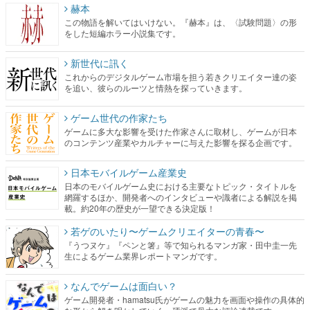
赫本
この物語を解いてはいけない。『赫本』は、〈試験問題〉の形
をした短編ホラー小説集です。
新世代に訊く
これからのデジタルゲーム市場を担う若きクリエイター達の姿
を追い、彼らのルーツと情熱を探っていきます。
ゲーム世代の作家たち
ゲームに多大な影響を受けた作家さんに取材し、ゲームが日本
のコンテンツ産業やカルチャーに与えた影響を探る企画です。
日本モバイルゲーム産業史
日本のモバイルゲーム史における主要なトピック・タイトルを
網羅するほか、開発者へのインタビューや識者による解説を掲
載。約20年の歴史が一望できる決定版！
若ゲのいたり〜ゲームクリエイターの青春〜
『うつヌケ』『ペンと箸』等で知られるマンガ家・田中圭一先
生によるゲーム業界レポートマンガです。
なんでゲームは面白い？
ゲーム開発者・hamatsu氏がゲームの魅力を画面や操作の具体的