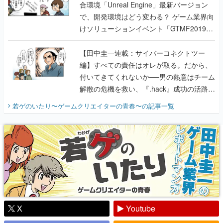
合環境「Unreal Engine」最新バージョン
で、開発環境はどう変わる？ ゲーム業界向
けソリューションイベント「GTMF2019」
に行って、より理解を深めよう【PR】
【田中圭一連載：サイバーコネクトツー
編】すべての責任はオレが取る。だから、
付いてきてくれないか──男の熱意はチーム
解散の危機を救い、『.hack』成功の活路を
開く。業界の快男児・松山 洋に流れる血は
若ゲのいたり〜ゲームクリエイターの青春〜
の記事一覧
『少年ジャンプ』色だった【若ゲのいた
り】
X
Youtube