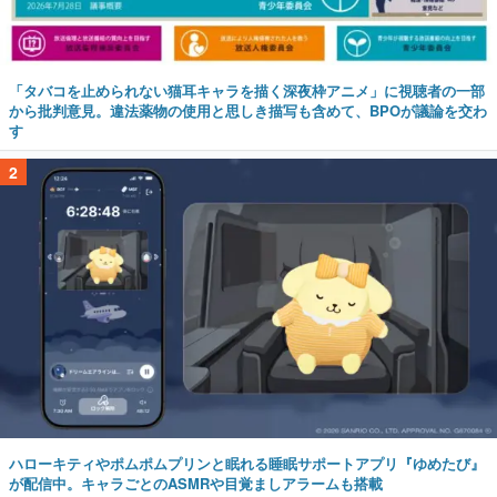
「タバコを止められない猫耳キャラを描く深夜枠アニメ」に視聴者の一部
から批判意見。違法薬物の使用と思しき描写も含めて、BPOが議論を交わ
す
2
ハローキティやポムポムプリンと眠れる睡眠サポートアプリ『ゆめたび』
が配信中。キャラごとのASMRや目覚ましアラームも搭載