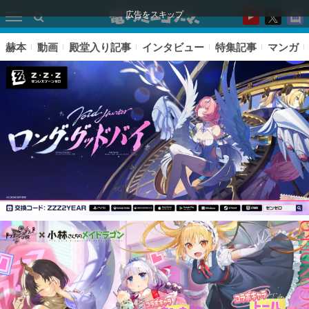
広告をスキップ
赫本
動画
殿堂入り記事
インタビュー
特集記事
マンガ
ピックアップ
電ファミのいま読まれている記事ランキング
アプリセール情報