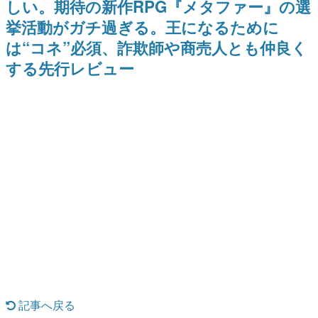
しい。期待の新作RPG『メタファー』の選
ナイトライブにてディレクター
野貴紀さんが担当する
日本のコンテンツ産業やカルチャーに与えた影響を探る企
の浜口直樹氏が登壇する予定
挙活動がガチ過ぎる。王になるために
画です。
は“コネ”必須、詐欺師や商売人とも仲良く
日本モバイルゲーム産業史
日本のモバイルゲーム史における主要なトピック・タイト
する先行レビュー
ルを網羅するほか、開発者へのインタビューや識者による
解説を掲載。約20年の歴史が一望できる決定版！
若ゲのいたり〜ゲームクリエイターの青春〜
『うつヌケ』『ペンと箸』等で知られるマンガ家・田中圭
一先生によるゲーム業界レポートマンガです。
なんでゲームは面白い？
ゲーム開発者・hamatsu氏がゲームの魅力を画面や操作の
具体的な形から解き明かしていく、硬派で骨太な評論連載
です。
ゲームが変えた日本語
「経験値」「裏技」「ラスボス」… ゲームにまつわる言葉
の起源や用法の変遷を、コンピューター文化史研究家・タ
イニーP氏が徹底調査。
カテゴリ
記事へ戻る
特集記事