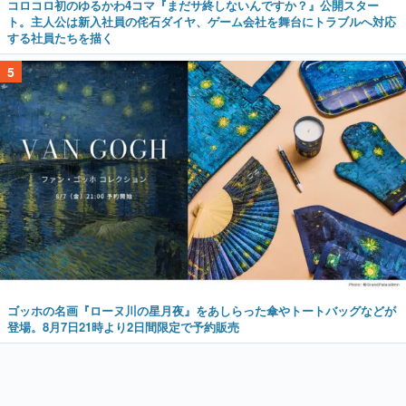
コロコロ初のゆるかわ4コマ『まだサ終しないんですか？』公開スター
ト。主人公は新入社員の侘石ダイヤ、ゲーム会社を舞台にトラブルへ対応
する社員たちを描く
5
ゴッホの名画『ローヌ川の星月夜』をあしらった傘やトートバッグなどが
登場。8月7日21時より2日間限定で予約販売