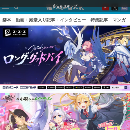
広告をスキップ
赫本
動画
殿堂入り記事
インタビュー
特集記事
マンガ
ピックアップ
電ファミのいま読まれている記事ランキング
アプリセール情報