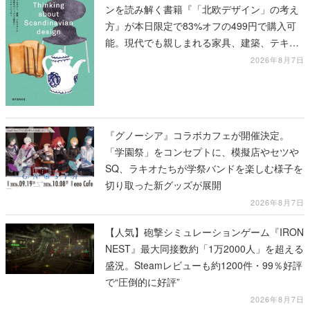
ンを読み解く書籍『「北欧デザイン」の考え
方』が本日限定で83%オフの499円で購入可
能。現代でも親しまれる家具、建築、テキス
タイル、工芸がわかる
2026年8月7日
『グノーシア』コラボカフェが開催決定。
「学園祭」をコンセプトに、模擬店やセツや
SQ、ラキオたちが学祭バンドを楽しむ様子を
切り取った新グッズが展開
2026年8月7日
【人気】砲撃シミュレーションゲーム『IRON
NEST』最大同接数約「1万2000人」を超える
盛況。Steamレビューも約1200件・99％好評
で“圧倒的に好評”
2026年8月7日