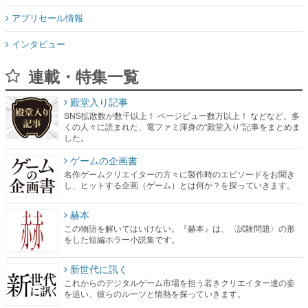
アプリセール情報
インタビュー
連載・特集一覧
殿堂入り記事
SNS拡散数が数千以上！ ページビュー数万以上！ などなど。多
くの人々に読まれた、電ファミ渾身の“殿堂入り”記事をまとめま
した。
ゲームの企画書
名作ゲームクリエイターの方々に製作時のエピソードをお聞き
し、ヒットする企画（ゲーム）とは何か？を探っていきます。
赫本
この物語を解いてはいけない。『赫本』は、〈試験問題〉の形
をした短編ホラー小説集です。
新世代に訊く
これからのデジタルゲーム市場を担う若きクリエイター達の姿
を追い、彼らのルーツと情熱を探っていきます。