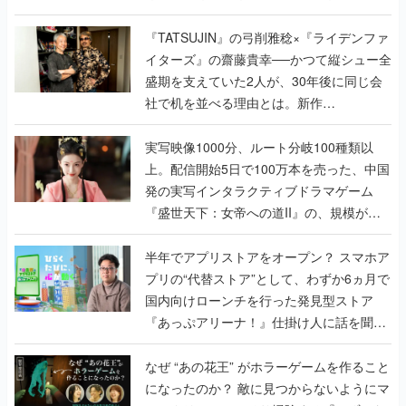
で作り込まれた理由を両ディレクターに聞
く
『TATSUJIN』の弓削雅稔×『ライデンファ
イターズ』の齋藤貴幸──かつて縦シュー全
盛期を支えていた2人が、30年後に同じ会
社で机を並べる理由とは。新作
『TATSUJIN EXTREME』で初タッグを組
んだレジェンド2人に訊く開発秘話
実写映像1000分、ルート分岐100種類以
上。配信開始5日で100万本を売った、中国
発の実写インタラクティブドラマゲーム
『盛世天下：女帝への道II』の、規模が違
うこだわりをプロデューサーに聞いた
半年でアプリストアをオープン？ スマホア
プリの“代替ストア”として、わずか6ヵ月で
国内向けローンチを行った発見型ストア
『あっぷアリーナ！』仕掛け人に話を聞い
てみた
なぜ “あの花王” がホラーゲームを作ること
になったのか？ 敵に見つからないようにマ