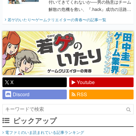
付いてきてくれないか──男の熱意はチーム
解散の危機を救い、『.hack』成功の活路を
開く。業界の快男児・松山 洋に流れる血は
若ゲのいたり〜ゲームクリエイターの青春〜
の記事一覧
『少年ジャンプ』色だった【若ゲのいた
り】
X
Youtube
Discord
RSS
ピックアップ
電ファミのいま読まれている記事ランキング