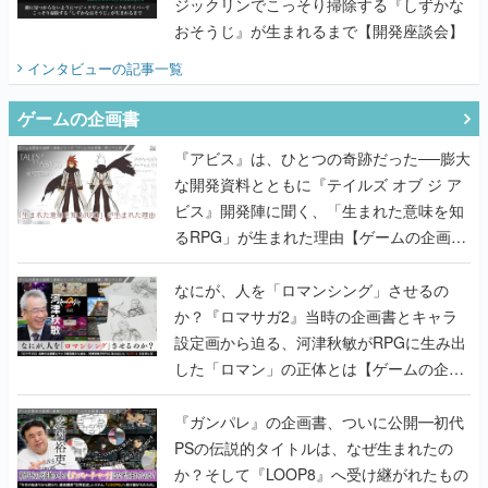
ジックリンでこっそり掃除する『しずかな
おそうじ』が生まれるまで【開発座談会】
インタビュー
の記事一覧
ゲームの企画書
『アビス』は、ひとつの奇跡だった──膨大
な開発資料とともに『テイルズ オブ ジ ア
ビス』開発陣に聞く、「生まれた意味を知
るRPG」が生まれた理由【ゲームの企画
書】
なにが、人を「ロマンシング」させるの
か？『ロマサガ2』当時の企画書とキャラ
設定画から迫る、河津秋敏がRPGに生み出
した「ロマン」の正体とは【ゲームの企画
書】
『ガンパレ』の企画書、ついに公開━初代
PSの伝説的タイトルは、なぜ生まれたの
か？そして『LOOP8』へ受け継がれたもの