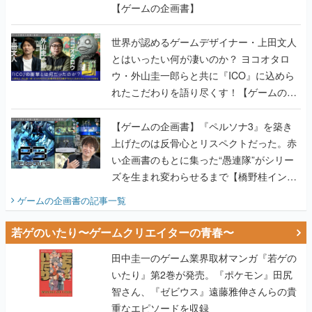
【ゲームの企画書】
世界が認めるゲームデザイナー・上田文人
とはいったい何が凄いのか？ ヨコオタロ
ウ・外山圭一郎らと共に『ICO』に込めら
れたこだわりを語り尽くす！【ゲームの企
画書】
【ゲームの企画書】『ペルソナ3』を築き
上げたのは反骨心とリスペクトだった。赤
い企画書のもとに集った“愚連隊”がシリー
ズを生まれ変わらせるまで【橋野桂インタ
ビュー】
ゲームの企画書
の記事一覧
若ゲのいたり〜ゲームクリエイターの青春〜
田中圭一のゲーム業界取材マンガ『若ゲの
いたり』第2巻が発売。『ポケモン』田尻
智さん、『ゼビウス』遠藤雅伸さんらの貴
重なエピソードを収録