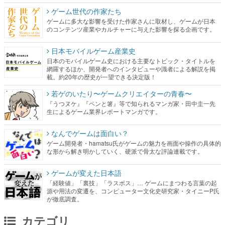
ゲーム世代の作家たち
ゲームに多大な影響を受けた作家さんに取材し、ゲームが日本
のコンテンツ産業やカルチャーに与えた影響を探る企画です。
日本モバイルゲーム産業史
日本のモバイルゲーム史における主要なトピック・タイトルを
網羅するほか、開発者へのインタビューや識者による解説を掲
載。約20年の歴史が一望できる決定版！
若ゲのいたり〜ゲームクリエイターの青春〜
『うつヌケ』『ペンと箸』等で知られるマンガ家・田中圭一先
生によるゲーム業界レポートマンガです。
なんでゲームは面白い？
ゲーム開発者・hamatsu氏がゲームの魅力を画面や操作の具体的
な形から解き明かしていく、硬派で骨太な評論連載です。
ゲームが変えた日本語
「経験値」「裏技」「ラスボス」… ゲームにまつわる言葉の起
源や用法の変遷を、コンピューター文化史研究家・タイニーP氏
が徹底調査。
カテゴリ