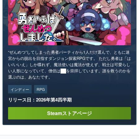
“ぜんめつ”してしまった勇者パーティから1人だけ選んで、ともに迷
宮からの脱出を目指すダンジョン探索RPGです。 ただし勇者は「は
い/いいえ」しか喋れず、魔法使いは魔法が使えず、戦士は可愛らし
い人形になっていて、僧侶は██を崇拝しています。誰を救うのかを
選ぶのは、あなたです。
インディー
RPG
リリース日：2026年第4四半期
Steamストアページ