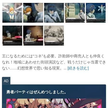
王になるためには“コネ”も必要。詐欺師や商売人とも仲良く
なれ！地域にあわせた街頭演説など、戦うだけじゃ当選でき
ない……幻想世界で思い知る現実。...
[続きを読む]
AD
勇者パーティはぜんめつしました。