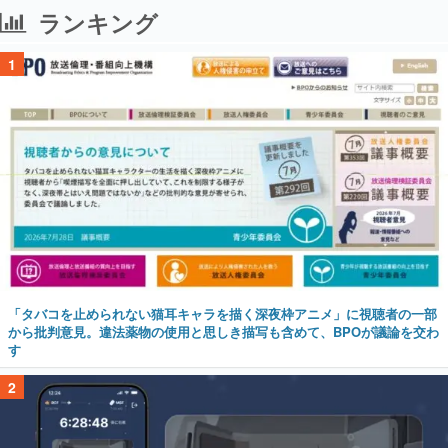
ランキング
1
「タバコを止められない猫耳キャラを描く深夜枠アニメ」に視聴者の一部
から批判意見。違法薬物の使用と思しき描写も含めて、BPOが議論を交わ
す
2