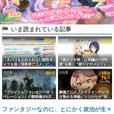
インタビュー
連載・特集一覧
いま読まれている記事
殿堂入り記事
SNS拡散数が数千以上！ ページビュー数万以上！ などな
ど。多くの人々に読まれた、電ファミ渾身の“殿堂入り”記
注目度
24552
注目度
23859
事をまとめました。
ゲームの企画書
名作ゲームクリエイターの方々に製作時のエピソードをお
聞きし、ヒットする企画（ゲーム）とは何か？を探ってい
「タバコを止められない猫耳キ
『超かぐや姫！』本編の“10年
きます。
ャラを描く深夜枠アニメ」に視
後”を描く『超かぐやメシ！』
聴者の一部から批判意見。違法
Web連載決定。新たなWebマン
赫本
注目度
8910
注目度
6831
薬物の使用と思しき描写も含め
ガレーベル「ビビビコミック」
この物語を解いてはいけない。『赫本』は、〈試験問題〉
て、BPOが議論を交わす
にて特別話が掲載スタート、あ
の形をした短編ホラー小説集です。
のお話には…まだ続きがある！
新世代に訊く
『ファイナルファンタジーⅦ リ
劇場アニメ『メイドインアビス
これからのデジタルゲーム市場を担う若きクリエイター達
ベレーション』の新映像が8月
目覚める神秘』リコたちが“深界
の姿を追い、彼らのルーツと情熱を探っていきます。
26日早朝に公開へ。『FF7』リ
七層”へ進む予告映像が公開。新
メイクシリーズの完結編、
キャストも発表、テパステは諸
ファンタジーなのに、とにかく政治が生々
ゲーム世代の作家たち
「gamescom」のオープニング
星すみれさん、クラヴァリは星
ゲームに多大な影響を受けた作家さんに取材し、ゲームが