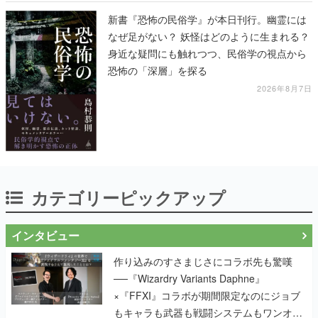
新書『恐怖の民俗学』が本日刊行。幽霊には
なぜ足がない？ 妖怪はどのように生まれる？
身近な疑問にも触れつつ、民俗学の視点から
恐怖の「深層」を探る
2026年8月7日
カテゴリーピックアップ
インタビュー
作り込みのすさまじさにコラボ先も驚嘆
──『Wizardry Variants Daphne』
×『FFXI』コラボが期間限定なのにジョブ
もキャラも武器も戦闘システムもワンオフ