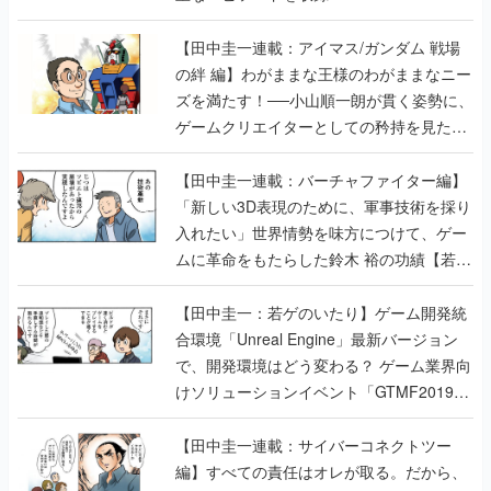
【田中圭一連載：アイマス/ガンダム 戦場
の絆 編】わがままな王様のわがままなニー
ズを満たす！──小山順一朗が貫く姿勢に、
ゲームクリエイターとしての矜持を見た
【若ゲのいたり最終回】
【田中圭一連載：バーチャファイター編】
「新しい3D表現のために、軍事技術を採り
入れたい」世界情勢を味方につけて、ゲー
ムに革命をもたらした鈴木 裕の功績【若ゲ
のいたり】
【田中圭一：若ゲのいたり】ゲーム開発統
合環境「Unreal Engine」最新バージョン
で、開発環境はどう変わる？ ゲーム業界向
けソリューションイベント「GTMF2019」
に行って、より理解を深めよう【PR】
【田中圭一連載：サイバーコネクトツー
編】すべての責任はオレが取る。だから、