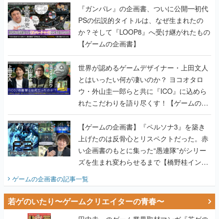
『ガンパレ』の企画書、ついに公開━初代
PSの伝説的タイトルは、なぜ生まれたの
か？そして『LOOP8』へ受け継がれたもの
【ゲームの企画書】
世界が認めるゲームデザイナー・上田文人
とはいったい何が凄いのか？ ヨコオタロ
ウ・外山圭一郎らと共に『ICO』に込めら
れたこだわりを語り尽くす！【ゲームの企
画書】
【ゲームの企画書】『ペルソナ3』を築き
上げたのは反骨心とリスペクトだった。赤
い企画書のもとに集った“愚連隊”がシリー
ズを生まれ変わらせるまで【橋野桂インタ
ビュー】
ゲームの企画書
の記事一覧
若ゲのいたり〜ゲームクリエイターの青春〜