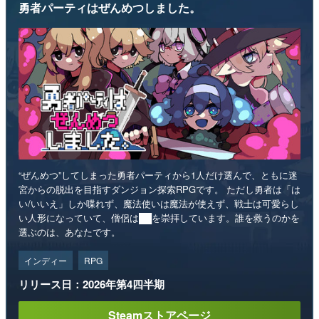
勇者パーティはぜんめつしました。
“ぜんめつ”してしまった勇者パーティから1人だけ選んで、ともに迷
宮からの脱出を目指すダンジョン探索RPGです。 ただし勇者は「は
い/いいえ」しか喋れず、魔法使いは魔法が使えず、戦士は可愛らし
い人形になっていて、僧侶は██を崇拝しています。誰を救うのかを
選ぶのは、あなたです。
インディー
RPG
リリース日：2026年第4四半期
Steamストアページ