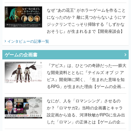
てみた
なぜ “あの花王” がホラーゲームを作ること
になったのか？ 敵に見つからないようにマ
ジックリンでこっそり掃除する『しずかな
おそうじ』が生まれるまで【開発座談会】
インタビュー
の記事一覧
ゲームの企画書
『アビス』は、ひとつの奇跡だった──膨大
な開発資料とともに『テイルズ オブ ジ ア
ビス』開発陣に聞く、「生まれた意味を知
るRPG」が生まれた理由【ゲームの企画
書】
なにが、人を「ロマンシング」させるの
か？『ロマサガ2』当時の企画書とキャラ
設定画から迫る、河津秋敏がRPGに生み出
した「ロマン」の正体とは【ゲームの企画
書】