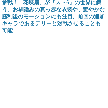
参戦！「花蝶扇」が『スト6』の世界に舞
日本のコンテンツ産業やカルチャーに与えた影響を探る企
う、お馴染みの真っ赤な衣装や、艶やかな
画です。
勝利後のモーションにも注目。前回の追加
日本モバイルゲーム産業史
日本のモバイルゲーム史における主要なトピック・タイト
キャラであるテリーと対戦させることも
ルを網羅するほか、開発者へのインタビューや識者による
解説を掲載。約20年の歴史が一望できる決定版！
可能
若ゲのいたり〜ゲームクリエイターの青春〜
『うつヌケ』『ペンと箸』等で知られるマンガ家・田中圭
一先生によるゲーム業界レポートマンガです。
なんでゲームは面白い？
ゲーム開発者・hamatsu氏がゲームの魅力を画面や操作の
具体的な形から解き明かしていく、硬派で骨太な評論連載
です。
ゲームが変えた日本語
「経験値」「裏技」「ラスボス」… ゲームにまつわる言葉
の起源や用法の変遷を、コンピューター文化史研究家・タ
イニーP氏が徹底調査。
カテゴリ
特集記事