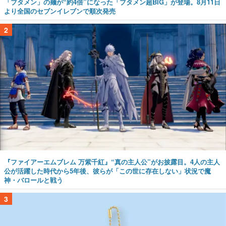
「ブタメン」の麺が“約4倍”になった「ブタメン超BIG」が登場。8月11日
より全国のセブンイレブンで順次発売
2
『ファイアーエムブレム 万紫千紅』“真の主人公”がお披露目。4人の主人
公が活躍した時代から5年後、彼らが「この世に存在しない」状況で魔
神・バロールと戦う
3