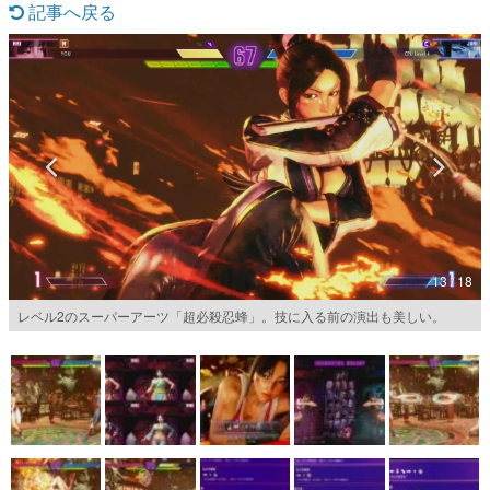
記事へ戻る
マンガ
女性向け
アプリレビュー
その他
電ファミニコゲーマーとは？
運営：株式会社マレ
13 / 18
レベル2のスーパーアーツ「超必殺忍蜂」。技に入る前の演出も美しい。