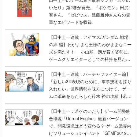
田中圭一のゲーム業界取材マンガ『若ゲの
いたり』第2巻が発売。『ポケモン』田尻
智さん、『ゼビウス』遠藤雅伸さんらの貴
重なエピソードを収録
【田中圭一連載：アイマス/ガンダム 戦場
の絆 編】わがままな王様のわがままなニー
ズを満たす！──小山順一朗が貫く姿勢に、
ゲームクリエイターとしての矜持を見た
【若ゲのいたり最終回】
【田中圭一連載：バーチャファイター編】
「新しい3D表現のために、軍事技術を採り
入れたい」世界情勢を味方につけて、ゲー
ムに革命をもたらした鈴木 裕の功績【若ゲ
のいたり】
【田中圭一：若ゲのいたり】ゲーム開発統
合環境「Unreal Engine」最新バージョン
で、開発環境はどう変わる？ ゲーム業界向
けソリューションイベント「GTMF2019」