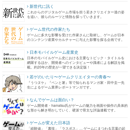
新世代に訊く
これからのデジタルゲーム市場を担う若きクリエイター達の姿
を追い、彼らのルーツと情熱を探っていきます。
ゲーム世代の作家たち
ゲームに多大な影響を受けた作家さんに取材し、ゲームが日本
のコンテンツ産業やカルチャーに与えた影響を探る企画です。
日本モバイルゲーム産業史
日本のモバイルゲーム史における主要なトピック・タイトルを
網羅するほか、開発者へのインタビューや識者による解説を掲
載。約20年の歴史が一望できる決定版！
若ゲのいたり〜ゲームクリエイターの青春〜
『うつヌケ』『ペンと箸』等で知られるマンガ家・田中圭一先
生によるゲーム業界レポートマンガです。
なんでゲームは面白い？
ゲーム開発者・hamatsu氏がゲームの魅力を画面や操作の具体的
な形から解き明かしていく、硬派で骨太な評論連載です。
ゲームが変えた日本語
「経験値」「裏技」「ラスボス」… ゲームにまつわる言葉の起