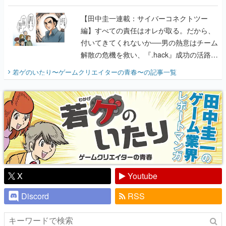
に行って、より理解を深めよう【PR】
【田中圭一連載：サイバーコネクトツー
編】すべての責任はオレが取る。だから、
付いてきてくれないか──男の熱意はチーム
解散の危機を救い、『.hack』成功の活路を
開く。業界の快男児・松山 洋に流れる血は
若ゲのいたり〜ゲームクリエイターの青春〜
の記事一覧
『少年ジャンプ』色だった【若ゲのいた
り】
X
Youtube
Discord
RSS