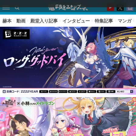
広告をスキップ
赫本
動画
殿堂入り記事
インタビュー
特集記事
マンガ
ピックアップ
電ファミのいま読まれている記事ランキング
アプリセール情報