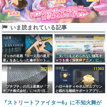
インタビュー
連載・特集一覧
いま読まれている記事
殿堂入り記事
SNS拡散数が数千以上！ ページビュー数万以上！ などな
ど。多くの人々に読まれた、電ファミ渾身の“殿堂入り”記
注目度
31009
注目度
30008
事をまとめました。
ゲームの企画書
名作ゲームクリエイターの方々に製作時のエピソードをお
聞きし、ヒットする企画（ゲーム）とは何か？を探ってい
ゴッホの名画『ローヌ川の星月
「タバコを止められない猫耳キ
きます。
夜』をあしらった傘やトートバ
ャラを描く深夜枠アニメ」に視
ッグなどが登場。8月7日21時よ
聴者の一部から批判意見。違法
赫本
注目度
20251
注目度
11363
り2日間限定で予約販売
薬物の使用と思わしき描写も含
この物語を解いてはいけない。『赫本』は、〈試験問題〉
めて、BPOが議論を交わす
の形をした短編ホラー小説集です。
新世代に訊く
「プチプチ」の川上産業が「プ
ハローキティやポムポムプリン
これからのデジタルゲーム市場を担う若きクリエイター達
チプチ株式会社」に10月1日よ
と眠れる睡眠サポートアプリ
の姿を追い、彼らのルーツと情熱を探っていきます。
り社名変更へ。創業58年で初め
『ゆめたび』が配信中。キャラ
ての変更で、“プチッ”と鳴るお
ごとのASMRや目覚ましアラー
『ストリートファイター6』に不知火舞が
ゲーム世代の作家たち
なじみの緩衝材が会社の名前に
ムも搭載
ゲームに多大な影響を受けた作家さんに取材し、ゲームが