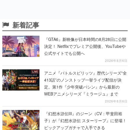
新着記事
『GTA6』新映像が日本時間の8月28日に公開
決定！ Netflixでプレミア公開後、YouTubeや
公式サイトでも公開へ
2026年8月6日
アニメ『バトルスピリッツ』歴代シリーズ“全
413話”のノンストップ一挙ライブ配信が決
定。第1作『少年突破バシン』から最新の
WEBアニメシリーズ『ミラージュ』まで
2026年8月6日
『幻想水滸伝III』のジーン（CV：甲斐田裕
子）が『幻想水滸伝 スターリープ』に登場！
ピックアップガチャで入手できる