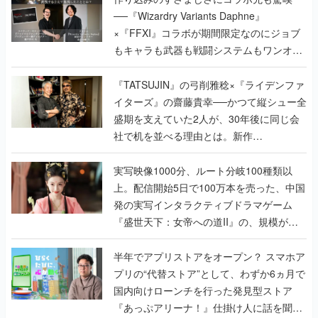
──『Wizardry Variants Daphne』
×『FFXI』コラボが期間限定なのにジョブ
もキャラも武器も戦闘システムもワンオフ
で作り込まれた理由を両ディレクターに聞
く
『TATSUJIN』の弓削雅稔×『ライデンファ
イターズ』の齋藤貴幸──かつて縦シュー全
盛期を支えていた2人が、30年後に同じ会
社で机を並べる理由とは。新作
『TATSUJIN EXTREME』で初タッグを組
んだレジェンド2人に訊く開発秘話
実写映像1000分、ルート分岐100種類以
上。配信開始5日で100万本を売った、中国
発の実写インタラクティブドラマゲーム
『盛世天下：女帝への道II』の、規模が違
うこだわりをプロデューサーに聞いた
半年でアプリストアをオープン？ スマホア
プリの“代替ストア”として、わずか6ヵ月で
国内向けローンチを行った発見型ストア
『あっぷアリーナ！』仕掛け人に話を聞い