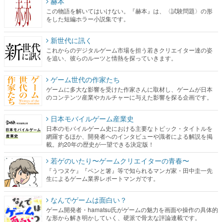
赫本
この物語を解いてはいけない。『赫本』は、〈試験問題〉の形
をした短編ホラー小説集です。
新世代に訊く
これからのデジタルゲーム市場を担う若きクリエイター達の姿
を追い、彼らのルーツと情熱を探っていきます。
ゲーム世代の作家たち
ゲームに多大な影響を受けた作家さんに取材し、ゲームが日本
のコンテンツ産業やカルチャーに与えた影響を探る企画です。
日本モバイルゲーム産業史
日本のモバイルゲーム史における主要なトピック・タイトルを
網羅するほか、開発者へのインタビューや識者による解説を掲
載。約20年の歴史が一望できる決定版！
若ゲのいたり〜ゲームクリエイターの青春〜
『うつヌケ』『ペンと箸』等で知られるマンガ家・田中圭一先
生によるゲーム業界レポートマンガです。
なんでゲームは面白い？
ゲーム開発者・hamatsu氏がゲームの魅力を画面や操作の具体的
な形から解き明かしていく、硬派で骨太な評論連載です。