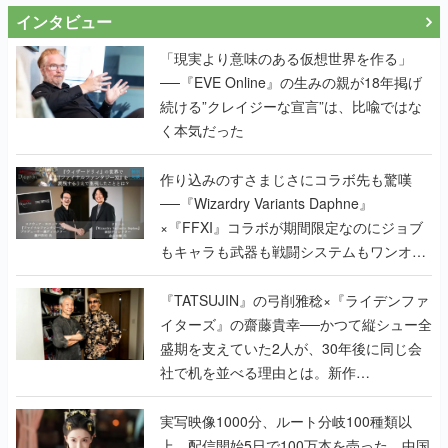
インタビュー
「現実より意味のある仮想世界を作る」
──『EVE Online』の生みの親が18年掲げ
続ける”クレイジーな宣言”は、比喩ではな
く本気だった
作り込みのすさまじさにコラボ先も驚嘆
──『Wizardry Variants Daphne』
×『FFXI』コラボが期間限定なのにジョブ
もキャラも武器も戦闘システムもワンオフ
で作り込まれた理由を両ディレクターに聞
く
『TATSUJIN』の弓削雅稔×『ライデンファ
イターズ』の齋藤貴幸──かつて縦シュー全
盛期を支えていた2人が、30年後に同じ会
社で机を並べる理由とは。新作
『TATSUJIN EXTREME』で初タッグを組
んだレジェンド2人に訊く開発秘話
実写映像1000分、ルート分岐100種類以
上。配信開始5日で100万本を売った、中国