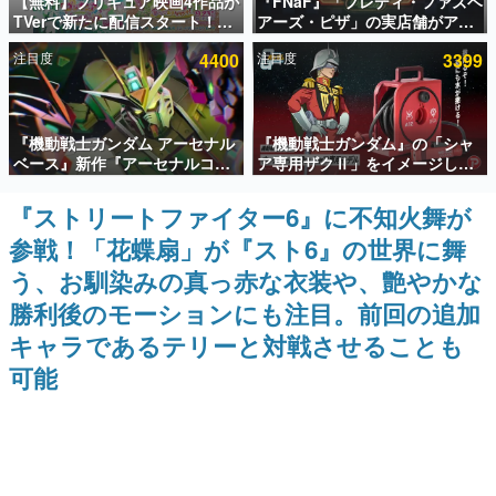
【無料】プリキュア映画4作品が
『FNaF』「フレディ・ファズベ
TVerで新たに配信スタート！な
アーズ・ピザ」の実店舗がアメ
インタビュー
んと2018年～2024年の映画ほぼ
リカの商業施設「American
注目度
4400
注目度
3399
すべてが見放題に、ぶっちゃけ
Dream」に2027年オープン！
連載・特集一覧
ありえないラインナップ
ScottGamesとの共同開発、食
事だけでなくステージショーや
没入型のホラー体験も楽しめる
殿堂入り記事
『機動戦士ガンダム アーセナル
『機動戦士ガンダム』の「シャ
SNS拡散数が数千以上！ ページビュー数万以上！ などな
ど。多くの人々に読まれた、電ファミ渾身の“殿堂入り”記
ベース』新作『アーセナルコマ
ア専用ザクⅡ」をイメージした
事をまとめました。
ンダー』発表！8月28日からオ
散水ホースリールが予約開始。
ープンベータテスト開催、2027
本体にはシャアのパーソナルマ
『ストリートファイター6』に不知火舞が
ゲームの企画書
年2月下旬に稼働予定
ークやジオン公国軍のエンブレ
名作ゲームクリエイターの方々に製作時のエピソードをお
参戦！「花蝶扇」が『スト6』の世界に舞
ム、型式番号などを配置
聞きし、ヒットする企画（ゲーム）とは何か？を探ってい
きます。
う、お馴染みの真っ赤な衣装や、艶やかな
赫本
勝利後のモーションにも注目。前回の追加
この物語を解いてはいけない。『赫本』は、〈試験問題〉
キャラであるテリーと対戦させることも
の形をした短編ホラー小説集です。
可能
新世代に訊く
これからのデジタルゲーム市場を担う若きクリエイター達
の姿を追い、彼らのルーツと情熱を探っていきます。
ゲーム世代の作家たち
ゲームに多大な影響を受けた作家さんに取材し、ゲームが