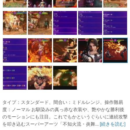
マンガ
女性向け
アプリレビュー
その他
電ファミニコゲーマーとは？
運営：株式会社マレ
タイプ：スタンダード、間合い：ミドルレンジ、操作難易
度：ノーマル お馴染みの真っ赤な衣装や、艶やかな勝利後
のモーションにも注目。これでもかというぐらいに連続攻撃
を叩き込むスーパーアーツ「不知火流・炎舞...
[続きを読む]