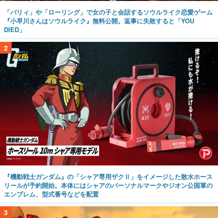
「パリィ」や「ローリング」で女の子と会話するソウルライク恋愛ゲーム
『小早川さんはソウルライク』無料公開。返事に失敗すると「YOU
DIED」
2
『機動戦士ガンダム』の「シャア専用ザクⅡ」をイメージした散水ホース
リールが予約開始。本体にはシャアのパーソナルマークやジオン公国軍の
エンブレム、型式番号などを配置
3