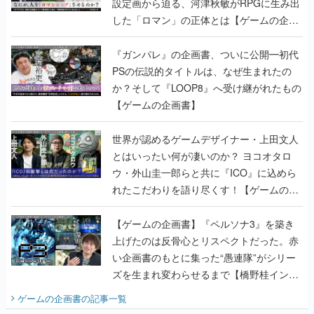
設定画から迫る、河津秋敏がRPGに生み出
した「ロマン」の正体とは【ゲームの企画
書】
『ガンパレ』の企画書、ついに公開━初代
PSの伝説的タイトルは、なぜ生まれたの
か？そして『LOOP8』へ受け継がれたもの
【ゲームの企画書】
世界が認めるゲームデザイナー・上田文人
とはいったい何が凄いのか？ ヨコオタロ
ウ・外山圭一郎らと共に『ICO』に込めら
れたこだわりを語り尽くす！【ゲームの企
画書】
【ゲームの企画書】『ペルソナ3』を築き
上げたのは反骨心とリスペクトだった。赤
い企画書のもとに集った“愚連隊”がシリー
ズを生まれ変わらせるまで【橋野桂インタ
ビュー】
ゲームの企画書
の記事一覧