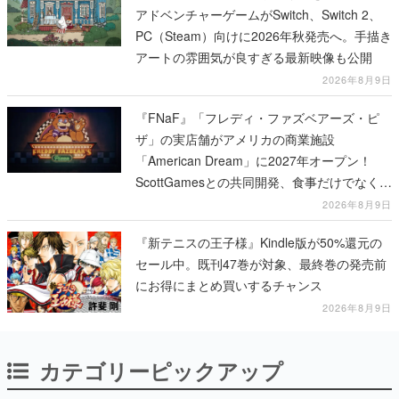
アドベンチャーゲームがSwitch、Switch 2、
PC（Steam）向けに2026年秋発売へ。手描き
アートの雰囲気が良すぎる最新映像も公開
2026年8月9日
『FNaF』「フレディ・ファズベアーズ・ピ
ザ」の実店舗がアメリカの商業施設
「American Dream」に2027年オープン！
ScottGamesとの共同開発、食事だけでなくス
テージショーや没入型のホラー体験も楽しめ
2026年8月9日
る
『新テニスの王子様』Kindle版が50%還元の
セール中。既刊47巻が対象、最終巻の発売前
にお得にまとめ買いするチャンス
2026年8月9日
カテゴリーピックアップ