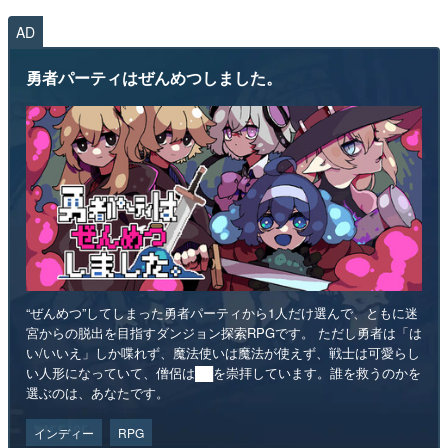
AD
勇者パーティはぜんめつしました。
“ぜんめつ”してしまった勇者パーティから1人だけ選んで、ともに迷
宮からの脱出を目指すダンジョン探索RPGです。 ただし勇者は「は
い/いいえ」しか喋れず、魔法使いは魔法が使えず、戦士は可愛らし
い人形になっていて、僧侶は██を崇拝しています。誰を救うのかを
選ぶのは、あなたです。
インディー
RPG