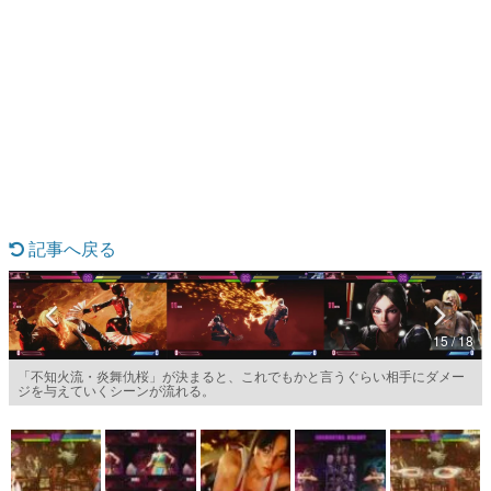
日本のコンテンツ産業やカルチャーに与えた影響を探る企
画です。
日本モバイルゲーム産業史
日本のモバイルゲーム史における主要なトピック・タイト
ルを網羅するほか、開発者へのインタビューや識者による
解説を掲載。約20年の歴史が一望できる決定版！
若ゲのいたり〜ゲームクリエイターの青春〜
『うつヌケ』『ペンと箸』等で知られるマンガ家・田中圭
一先生によるゲーム業界レポートマンガです。
記事へ戻る
なんでゲームは面白い？
ゲーム開発者・hamatsu氏がゲームの魅力を画面や操作の
具体的な形から解き明かしていく、硬派で骨太な評論連載
です。
ゲームが変えた日本語
15 / 18
「経験値」「裏技」「ラスボス」… ゲームにまつわる言葉
の起源や用法の変遷を、コンピューター文化史研究家・タ
「不知火流・炎舞仇桜」が決まると、これでもかと言うぐらい相手にダメー
イニーP氏が徹底調査。
ジを与えていくシーンが流れる。
カテゴリ
特集記事