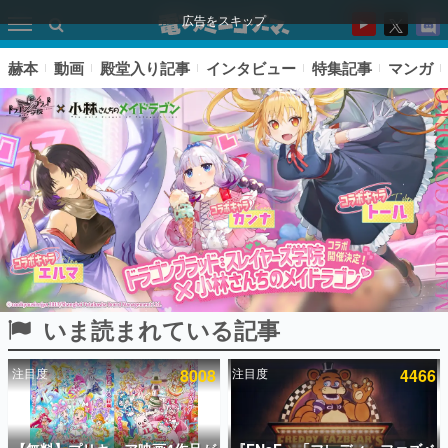
広告をスキップ
赫本
動画
殿堂入り記事
インタビュー
特集記事
マンガ
いま読まれている記事
ピックアップ
注目度
8008
注目度
4466
電ファミのいま読まれている記事ランキング
アプリセール情報