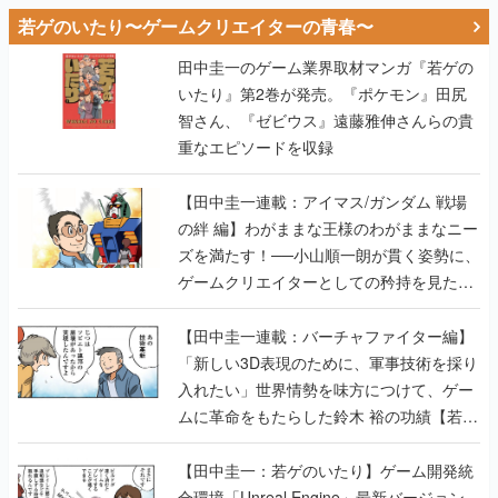
若ゲのいたり〜ゲームクリエイターの青春〜
田中圭一のゲーム業界取材マンガ『若ゲの
いたり』第2巻が発売。『ポケモン』田尻
智さん、『ゼビウス』遠藤雅伸さんらの貴
重なエピソードを収録
【田中圭一連載：アイマス/ガンダム 戦場
の絆 編】わがままな王様のわがままなニー
ズを満たす！──小山順一朗が貫く姿勢に、
ゲームクリエイターとしての矜持を見た
【若ゲのいたり最終回】
【田中圭一連載：バーチャファイター編】
「新しい3D表現のために、軍事技術を採り
入れたい」世界情勢を味方につけて、ゲー
ムに革命をもたらした鈴木 裕の功績【若ゲ
のいたり】
【田中圭一：若ゲのいたり】ゲーム開発統
合環境「Unreal Engine」最新バージョン