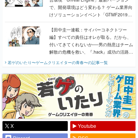
で、開発環境はどう変わる？ ゲーム業界向
けソリューションイベント「GTMF2019」
に行って、より理解を深めよう【PR】
【田中圭一連載：サイバーコネクトツー
編】すべての責任はオレが取る。だから、
付いてきてくれないか──男の熱意はチーム
解散の危機を救い、『.hack』成功の活路を
開く。業界の快男児・松山 洋に流れる血は
若ゲのいたり〜ゲームクリエイターの青春〜
の記事一覧
『少年ジャンプ』色だった【若ゲのいた
り】
X
Youtube