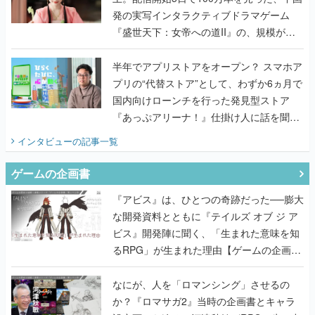
発の実写インタラクティブドラマゲーム
『盛世天下：女帝への道II』の、規模が違
うこだわりをプロデューサーに聞いた
半年でアプリストアをオープン？ スマホア
プリの“代替ストア”として、わずか6ヵ月で
国内向けローンチを行った発見型ストア
『あっぷアリーナ！』仕掛け人に話を聞い
てみた
インタビュー
の記事一覧
ゲームの企画書
『アビス』は、ひとつの奇跡だった──膨大
な開発資料とともに『テイルズ オブ ジ ア
ビス』開発陣に聞く、「生まれた意味を知
るRPG」が生まれた理由【ゲームの企画
書】
なにが、人を「ロマンシング」させるの
か？『ロマサガ2』当時の企画書とキャラ