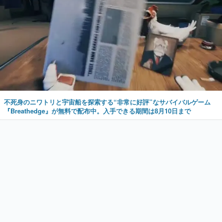
不死身のニワトリと宇宙船を探索する“非常に好評”なサバイバルゲーム
『Breathedge』が無料で配布中。入手できる期間は8月10日まで