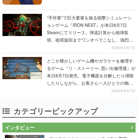
“手作業”で巨大要塞を操る砲撃シミュレーシ
ョンゲーム『IRON NEST』が本日8月7日
Steamにてリリース。弾道計算から砲弾装
填、砲塔旋回までワンオペでこなし、強烈な
一撃をブチかませるロマンある作品
2026年8月7日
どこか懐かしいゲーム機やガラケーを修理す
るゲーム『リ・ストーリー: 思い出修理屋』が
本日8月7日発売。電子機器を分解したり掃除
したりしながら、お客さん一人ひとりの物語
に耳を傾ける
2026年8月7日
カテゴリーピックアップ
インタビュー