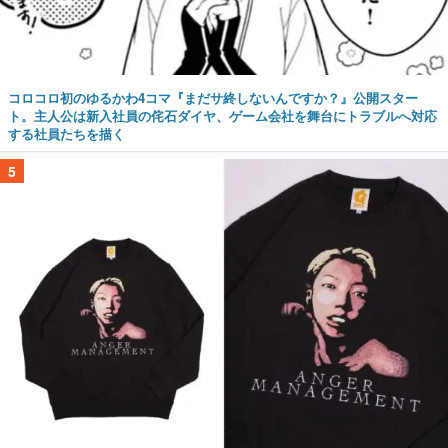
コロコロ初のゆるかわ4コマ『まだサ終しないんですか？』公開スター
ト。主人公は新入社員の侘石ダイヤ、ゲーム会社を舞台にトラブルへ対応
する社員たちを描く
5