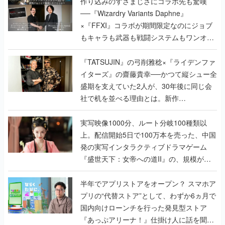
作り込みのすさまじさにコラボ先も驚嘆
──『Wizardry Variants Daphne』
×『FFXI』コラボが期間限定なのにジョブ
もキャラも武器も戦闘システムもワンオフ
で作り込まれた理由を両ディレクターに聞
く
『TATSUJIN』の弓削雅稔×『ライデンファ
イターズ』の齋藤貴幸──かつて縦シュー全
盛期を支えていた2人が、30年後に同じ会
社で机を並べる理由とは。新作
『TATSUJIN EXTREME』で初タッグを組
んだレジェンド2人に訊く開発秘話
実写映像1000分、ルート分岐100種類以
上。配信開始5日で100万本を売った、中国
発の実写インタラクティブドラマゲーム
『盛世天下：女帝への道II』の、規模が違
うこだわりをプロデューサーに聞いた
半年でアプリストアをオープン？ スマホア
プリの“代替ストア”として、わずか6ヵ月で
国内向けローンチを行った発見型ストア
『あっぷアリーナ！』仕掛け人に話を聞い