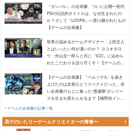
『ガンパレ』の企画書、ついに公開━初代
PSの伝説的タイトルは、なぜ生まれたの
か？そして『LOOP8』へ受け継がれたもの
【ゲームの企画書】
世界が認めるゲームデザイナー・上田文人
とはいったい何が凄いのか？ ヨコオタロ
ウ・外山圭一郎らと共に『ICO』に込めら
れたこだわりを語り尽くす！【ゲームの企
画書】
【ゲームの企画書】『ペルソナ3』を築き
上げたのは反骨心とリスペクトだった。赤
い企画書のもとに集った“愚連隊”がシリー
ズを生まれ変わらせるまで【橋野桂インタ
ビュー】
ゲームの企画書
の記事一覧
若ゲのいたり〜ゲームクリエイターの青春〜