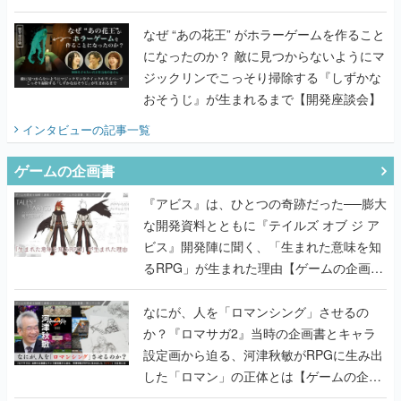
てみた
なぜ “あの花王” がホラーゲームを作ること
になったのか？ 敵に見つからないようにマ
ジックリンでこっそり掃除する『しずかな
おそうじ』が生まれるまで【開発座談会】
インタビュー
の記事一覧
ゲームの企画書
『アビス』は、ひとつの奇跡だった──膨大
な開発資料とともに『テイルズ オブ ジ ア
ビス』開発陣に聞く、「生まれた意味を知
るRPG」が生まれた理由【ゲームの企画
書】
なにが、人を「ロマンシング」させるの
か？『ロマサガ2』当時の企画書とキャラ
設定画から迫る、河津秋敏がRPGに生み出
した「ロマン」の正体とは【ゲームの企画
書】