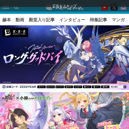
広告をスキップ
赫本
動画
殿堂入り記事
インタビュー
特集記事
マンガ
ピックアップ
電ファミのいま読まれている記事ランキング
アプリセール情報