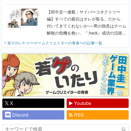
に行って、より理解を深めよう【PR】
【田中圭一連載：サイバーコネクトツー
編】すべての責任はオレが取る。だから、
付いてきてくれないか──男の熱意はチーム
解散の危機を救い、『.hack』成功の活路を
開く。業界の快男児・松山 洋に流れる血は
若ゲのいたり〜ゲームクリエイターの青春〜
の記事一覧
『少年ジャンプ』色だった【若ゲのいた
り】
X
Youtube
Discord
RSS