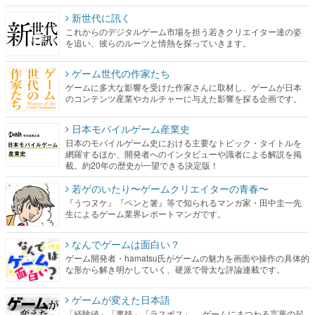
新世代に訊く
これからのデジタルゲーム市場を担う若きクリエイター達の姿
を追い、彼らのルーツと情熱を探っていきます。
ゲーム世代の作家たち
ゲームに多大な影響を受けた作家さんに取材し、ゲームが日本
のコンテンツ産業やカルチャーに与えた影響を探る企画です。
日本モバイルゲーム産業史
日本のモバイルゲーム史における主要なトピック・タイトルを
網羅するほか、開発者へのインタビューや識者による解説を掲
載。約20年の歴史が一望できる決定版！
若ゲのいたり〜ゲームクリエイターの青春〜
『うつヌケ』『ペンと箸』等で知られるマンガ家・田中圭一先
生によるゲーム業界レポートマンガです。
なんでゲームは面白い？
ゲーム開発者・hamatsu氏がゲームの魅力を画面や操作の具体的
な形から解き明かしていく、硬派で骨太な評論連載です。
ゲームが変えた日本語
「経験値」「裏技」「ラスボス」… ゲームにまつわる言葉の起