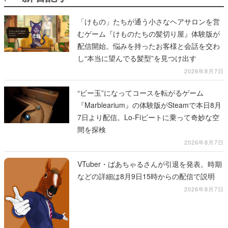
「けもの」たちが通う小さなヘアサロンを営
むゲーム『けものたちの髪切り屋』体験版が
配信開始。悩みを持ったお客様と会話を交わ
し“本当に望んでる髪型”を見つけ出す
2026年8月7日
“ビー玉”になってコースを転がるゲーム
『Marblearium』の体験版がSteamで本日8月
7日より配信。Lo-Fiビートに乗って奇妙な空
間を探検
2026年8月7日
VTuber・ばあちゃるさんが引退を発表。時期
などの詳細は8月9日15時からの配信で説明
2026年8月7日