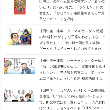
田中圭一のゲーム業界取材マンガ『若ゲの
いたり』第2巻が発売。『ポケモン』田尻
智さん、『ゼビウス』遠藤雅伸さんらの貴
重なエピソードを収録
【田中圭一連載：アイマス/ガンダム 戦場
の絆 編】わがままな王様のわがままなニー
ズを満たす！──小山順一朗が貫く姿勢に、
ゲームクリエイターとしての矜持を見た
【若ゲのいたり最終回】
【田中圭一連載：バーチャファイター編】
「新しい3D表現のために、軍事技術を採り
入れたい」世界情勢を味方につけて、ゲー
ムに革命をもたらした鈴木 裕の功績【若ゲ
のいたり】
【田中圭一：若ゲのいたり】ゲーム開発統
合環境「Unreal Engine」最新バージョン
で、開発環境はどう変わる？ ゲーム業界向
けソリューションイベント「GTMF2019」