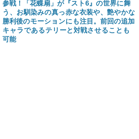
参戦！「花蝶扇」が『スト6』の世界に舞
9年ぶりとなる日本公演を記念し
日本のコンテンツ産業やカルチャーに与えた影響を探る企
て
う、お馴染みの真っ赤な衣装や、艶やかな
画です。
勝利後のモーションにも注目。前回の追加
日本モバイルゲーム産業史
日本のモバイルゲーム史における主要なトピック・タイト
キャラであるテリーと対戦させることも
ルを網羅するほか、開発者へのインタビューや識者による
解説を掲載。約20年の歴史が一望できる決定版！
可能
若ゲのいたり〜ゲームクリエイターの青春〜
『うつヌケ』『ペンと箸』等で知られるマンガ家・田中圭
一先生によるゲーム業界レポートマンガです。
なんでゲームは面白い？
ゲーム開発者・hamatsu氏がゲームの魅力を画面や操作の
具体的な形から解き明かしていく、硬派で骨太な評論連載
です。
ゲームが変えた日本語
「経験値」「裏技」「ラスボス」… ゲームにまつわる言葉
の起源や用法の変遷を、コンピューター文化史研究家・タ
イニーP氏が徹底調査。
カテゴリ
特集記事