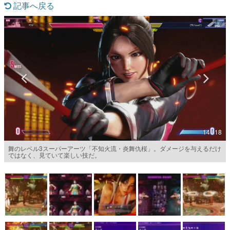
記事へ戻る
マンガ
女性向け
アプリレビュー
その他
電ファミニコゲーマーとは？
運営：株式会社マレ
14 / 18
舞のレベル3スーパーアーツ「不知火流・炎舞仇桜」。ダメージを与えるだけ
ではなく、見ていて楽しい技だ。