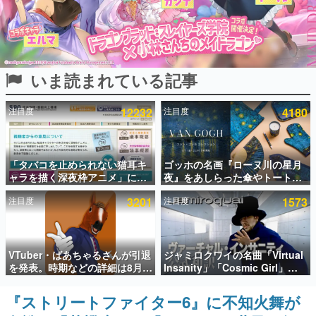
インタビュー
連載・特集一覧
いま読まれている記事
殿堂入り記事
SNS拡散数が数千以上！ ページビュー数万以上！ などな
ど。多くの人々に読まれた、電ファミ渾身の“殿堂入り”記
注目度
12232
注目度
4180
事をまとめました。
ゲームの企画書
名作ゲームクリエイターの方々に製作時のエピソードをお
聞きし、ヒットする企画（ゲーム）とは何か？を探ってい
「タバコを止められない猫耳キ
ゴッホの名画『ローヌ川の星月
きます。
ャラを描く深夜枠アニメ」に視
夜』をあしらった傘やトートバ
聴者の一部から批判意見。違法
ッグなどが登場。8月7日21時よ
赫本
注目度
3201
注目度
1573
薬物の使用と思しき描写も含め
り2日間限定で予約販売
この物語を解いてはいけない。『赫本』は、〈試験問題〉
て、BPOが議論を交わす
の形をした短編ホラー小説集です。
新世代に訊く
VTuber・ばあちゃるさんが引退
ジャミロクワイの名曲「Virtual
これからのデジタルゲーム市場を担う若きクリエイター達
を発表。時期などの詳細は8月9
Insanity」「Cosmic Girl」
の姿を追い、彼らのルーツと情熱を探っていきます。
日15時からの配信で説明
「Canned Heat」公式日本語字
幕付きMVがいきなり公開！
『ストリートファイター6』に不知火舞が
ゲーム世代の作家たち
「SUMMER SONIC 2026」での
ゲームに多大な影響を受けた作家さんに取材し、ゲームが