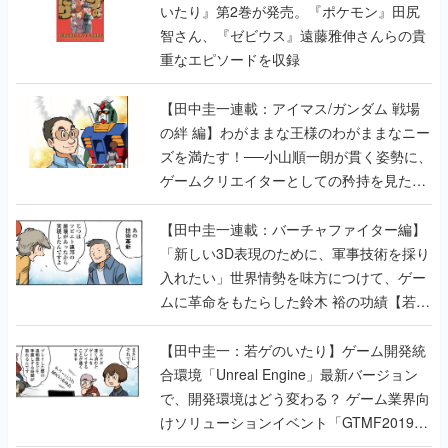
いたり』第2巻が発売。『ポケモン』田尻
智さん、『ゼビウス』遠藤雅伸さんらの貴
重なエピソードを収録
【田中圭一連載：アイマス/ガンダム 戦場
の絆 編】わがままな王様のわがままなニー
ズを満たす！──小山順一朗が貫く姿勢に、
ゲームクリエイターとしての矜持を見た
【若ゲのいたり最終回】
【田中圭一連載：バーチャファイター編】
「新しい3D表現のために、軍事技術を採り
入れたい」世界情勢を味方につけて、ゲー
ムに革命をもたらした鈴木 裕の功績【若ゲ
のいたり】
【田中圭一：若ゲのいたり】ゲーム開発統
合環境「Unreal Engine」最新バージョン
で、開発環境はどう変わる？ ゲーム業界向
けソリューションイベント「GTMF2019」
に行って、より理解を深めよう【PR】