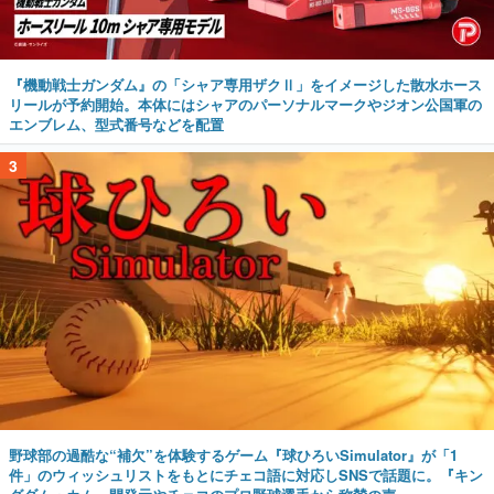
『機動戦士ガンダム』の「シャア専用ザクⅡ」をイメージした散水ホース
リールが予約開始。本体にはシャアのパーソナルマークやジオン公国軍の
エンブレム、型式番号などを配置
3
野球部の過酷な“補欠”を体験するゲーム『球ひろいSimulator』が「1
件」のウィッシュリストをもとにチェコ語に対応しSNSで話題に。『キン