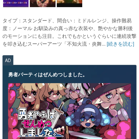
タイプ：スタンダード、間合い：ミドルレンジ、操作難易
度：ノーマル お馴染みの真っ赤な衣装や、艶やかな勝利後
のモーションにも注目。これでもかというぐらいに連続攻撃
を叩き込むスーパーアーツ「不知火流・炎舞...
[続きを読む]
AD
勇者パーティはぜんめつしました。