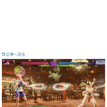
日本のコンテンツ産業やカルチャーに与えた影響を探る企
画です。
日本モバイルゲーム産業史
日本のモバイルゲーム史における主要なトピック・タイト
ルを網羅するほか、開発者へのインタビューや識者による
解説を掲載。約20年の歴史が一望できる決定版！
若ゲのいたり〜ゲームクリエイターの青春〜
『うつヌケ』『ペンと箸』等で知られるマンガ家・田中圭
一先生によるゲーム業界レポートマンガです。
記事へ戻る
なんでゲームは面白い？
ゲーム開発者・hamatsu氏がゲームの魅力を画面や操作の
具体的な形から解き明かしていく、硬派で骨太な評論連載
です。
ゲームが変えた日本語
「経験値」「裏技」「ラスボス」… ゲームにまつわる言葉
の起源や用法の変遷を、コンピューター文化史研究家・タ
イニーP氏が徹底調査。
カテゴリ
特集記事