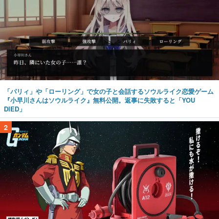
「パリィ」や「ローリング」で女の子と会話するソウルライク恋愛ゲーム
『小早川さんはソウルライク』無料公開。返事に失敗すると「YOU
DIED」
2