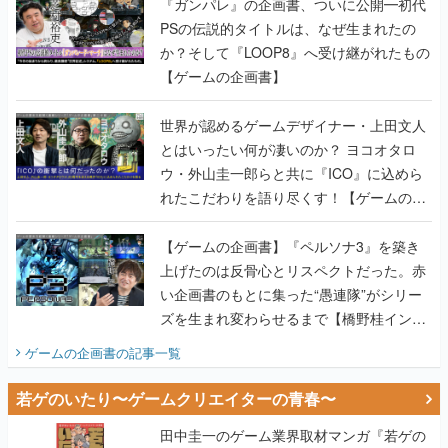
『ガンパレ』の企画書、ついに公開━初代
PSの伝説的タイトルは、なぜ生まれたの
か？そして『LOOP8』へ受け継がれたもの
【ゲームの企画書】
世界が認めるゲームデザイナー・上田文人
とはいったい何が凄いのか？ ヨコオタロ
ウ・外山圭一郎らと共に『ICO』に込めら
れたこだわりを語り尽くす！【ゲームの企
画書】
【ゲームの企画書】『ペルソナ3』を築き
上げたのは反骨心とリスペクトだった。赤
い企画書のもとに集った“愚連隊”がシリー
ズを生まれ変わらせるまで【橋野桂インタ
ビュー】
ゲームの企画書
の記事一覧
若ゲのいたり〜ゲームクリエイターの青春〜
田中圭一のゲーム業界取材マンガ『若ゲの