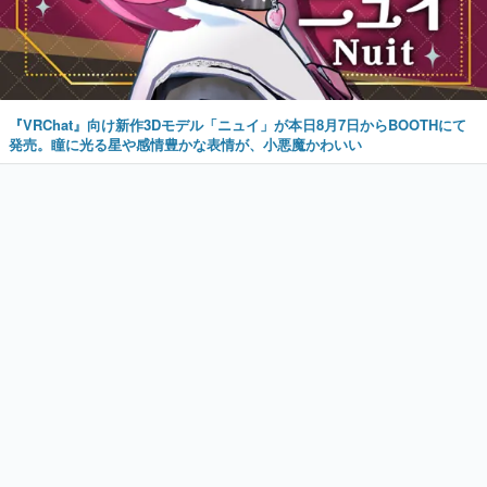
『VRChat』向け新作3Dモデル「ニュイ」が本日8月7日からBOOTHにて
発売。瞳に光る星や感情豊かな表情が、小悪魔かわいい