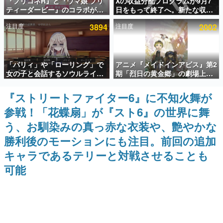
『プリコネR』と『ウマ娘 プリ
Xの収益分配プログラムが9月7
ティーダービー』のコラボが決
日をもって終了へ。新たな収益
インタビュー
定！“最大170連無料”の8.5周年
化制度「Original Content
注目度
3894
注目度
2002
キャンペーンなども発表
Rewards Program」を発表
連載・特集一覧
殿堂入り記事
「パリィ」や「ローリング」で
アニメ『メイドインアビス』第2
SNS拡散数が数千以上！ ページビュー数万以上！ などな
ど。多くの人々に読まれた、電ファミ渾身の“殿堂入り”記
女の子と会話するソウルライク
期「烈日の黄金郷」の劇場上映
事をまとめました。
恋愛ゲーム『小早川さんはソウ
が決定！レグ役・伊瀬茉莉也さ
ルライク』無料公開。返事に失
んらが登壇する舞台挨拶も実施
『ストリートファイター6』に不知火舞が
ゲームの企画書
敗すると「YOU DIED」
名作ゲームクリエイターの方々に製作時のエピソードをお
参戦！「花蝶扇」が『スト6』の世界に舞
聞きし、ヒットする企画（ゲーム）とは何か？を探ってい
きます。
う、お馴染みの真っ赤な衣装や、艶やかな
赫本
勝利後のモーションにも注目。前回の追加
この物語を解いてはいけない。『赫本』は、〈試験問題〉
キャラであるテリーと対戦させることも
の形をした短編ホラー小説集です。
可能
新世代に訊く
これからのデジタルゲーム市場を担う若きクリエイター達
の姿を追い、彼らのルーツと情熱を探っていきます。
ゲーム世代の作家たち
ゲームに多大な影響を受けた作家さんに取材し、ゲームが