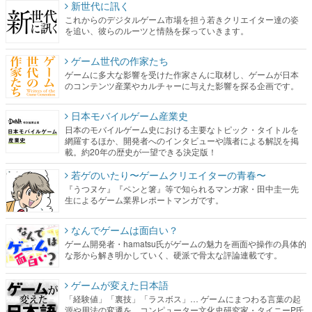
新世代に訊く
これからのデジタルゲーム市場を担う若きクリエイター達の姿
を追い、彼らのルーツと情熱を探っていきます。
ゲーム世代の作家たち
ゲームに多大な影響を受けた作家さんに取材し、ゲームが日本
のコンテンツ産業やカルチャーに与えた影響を探る企画です。
日本モバイルゲーム産業史
日本のモバイルゲーム史における主要なトピック・タイトルを
網羅するほか、開発者へのインタビューや識者による解説を掲
載。約20年の歴史が一望できる決定版！
若ゲのいたり〜ゲームクリエイターの青春〜
『うつヌケ』『ペンと箸』等で知られるマンガ家・田中圭一先
生によるゲーム業界レポートマンガです。
なんでゲームは面白い？
ゲーム開発者・hamatsu氏がゲームの魅力を画面や操作の具体的
な形から解き明かしていく、硬派で骨太な評論連載です。
ゲームが変えた日本語
「経験値」「裏技」「ラスボス」… ゲームにまつわる言葉の起
源や用法の変遷を、コンピューター文化史研究家・タイニーP氏