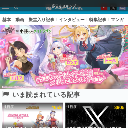
広告をスキップ
赫本
動画
殿堂入り記事
インタビュー
特集記事
マンガ
いま読まれている記事
ピックアップ
注目度
4653
注目度
3905
電ファミのいま読まれている記事ランキング
アプリセール情報