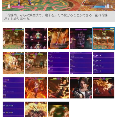
5 / 18
マンガ
「花蝶扇」からの派生技で、扇子をふたつ投げることができる「乱れ花蝶
扇」も繰り出せる。
女性向け
アプリレビュー
その他
電ファミニコゲーマーとは？
運営：株式会社マレ