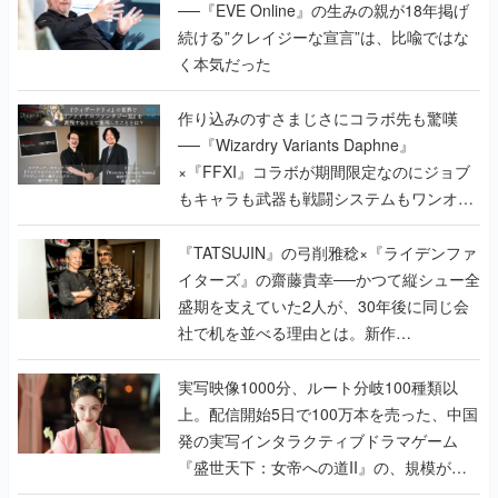
──『EVE Online』の生みの親が18年掲げ
続ける”クレイジーな宣言”は、比喩ではな
く本気だった
作り込みのすさまじさにコラボ先も驚嘆
──『Wizardry Variants Daphne』
×『FFXI』コラボが期間限定なのにジョブ
もキャラも武器も戦闘システムもワンオフ
で作り込まれた理由を両ディレクターに聞
く
『TATSUJIN』の弓削雅稔×『ライデンファ
イターズ』の齋藤貴幸──かつて縦シュー全
盛期を支えていた2人が、30年後に同じ会
社で机を並べる理由とは。新作
『TATSUJIN EXTREME』で初タッグを組
んだレジェンド2人に訊く開発秘話
実写映像1000分、ルート分岐100種類以
上。配信開始5日で100万本を売った、中国
発の実写インタラクティブドラマゲーム
『盛世天下：女帝への道II』の、規模が違
うこだわりをプロデューサーに聞いた