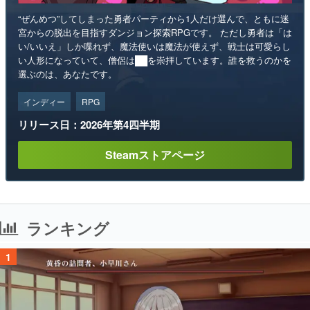
“ぜんめつ”してしまった勇者パーティから1人だけ選んで、ともに迷
宮からの脱出を目指すダンジョン探索RPGです。 ただし勇者は「は
い/いいえ」しか喋れず、魔法使いは魔法が使えず、戦士は可愛らし
い人形になっていて、僧侶は██を崇拝しています。誰を救うのかを
選ぶのは、あなたです。
インディー
RPG
リリース日：2026年第4四半期
Steamストアページ
ランキング
1