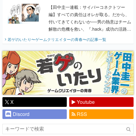
【田中圭一連載：サイバーコネクトツー
編】すべての責任はオレが取る。だから、
付いてきてくれないか──男の熱意はチーム
解散の危機を救い、『.hack』成功の活路を
開く。業界の快男児・松山 洋に流れる血は
若ゲのいたり〜ゲームクリエイターの青春〜
の記事一覧
『少年ジャンプ』色だった【若ゲのいた
り】
X
Youtube
Discord
RSS