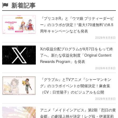
新着記事
『プリコネR』と『ウマ娘 プリティーダービ
ー』のコラボが決定！“最大170連無料”の8.5
周年キャンペーンなども発表
2026年8月8日
Xの収益分配プログラムが9月7日をもって終
了へ。新たな収益化制度「Original Content
Rewards Program」を発表
2026年8月8日
『グラブル』とTVアニメ『シャーマンキン
グ』のコラボイベントが開催決定！麻倉葉
（CV：日笠陽子）のビジュアルも公開
2026年8月8日
アニメ『メイドインアビス』第2期「烈日の黄
金郷」の劇場上映が決定！レグ役・伊瀬茉莉