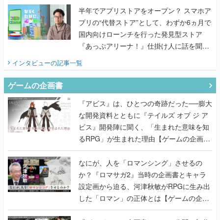
半年でアプリストアをオープン？ スマホア
プリの“代替ストア”として、わずか6ヵ月で
国内向けローンチを行った発見型ストア
『あっぷアリーナ！』仕掛け人に話を聞い
てみた
インタビュー
の記事一覧
ゲームの企画書
『アビス』は、ひとつの奇跡だった──膨大
な開発資料とともに『テイルズ オブ ジ ア
ビス』開発陣に聞く、「生まれた意味を知
るRPG」が生まれた理由【ゲームの企画
書】
なにが、人を「ロマンシング」させるの
か？『ロマサガ2』当時の企画書とキャラ
設定画から迫る、河津秋敏がRPGに生み出
した「ロマン」の正体とは【ゲームの企画
書】