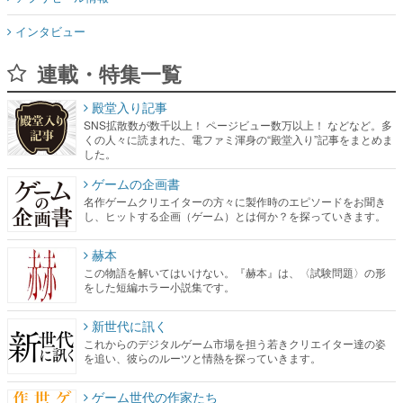
インタビュー
連載・特集一覧
殿堂入り記事
SNS拡散数が数千以上！ ページビュー数万以上！ などなど。多
くの人々に読まれた、電ファミ渾身の“殿堂入り”記事をまとめま
した。
ゲームの企画書
名作ゲームクリエイターの方々に製作時のエピソードをお聞き
し、ヒットする企画（ゲーム）とは何か？を探っていきます。
赫本
この物語を解いてはいけない。『赫本』は、〈試験問題〉の形
をした短編ホラー小説集です。
新世代に訊く
これからのデジタルゲーム市場を担う若きクリエイター達の姿
を追い、彼らのルーツと情熱を探っていきます。
ゲーム世代の作家たち