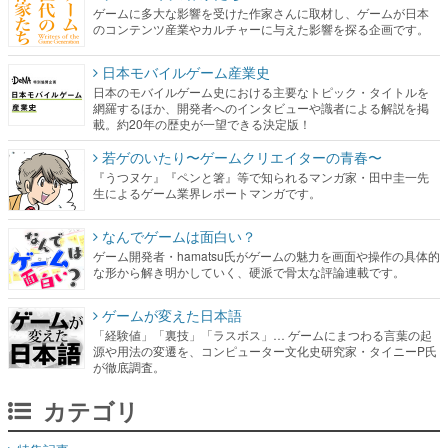
ゲームに多大な影響を受けた作家さんに取材し、ゲームが日本
のコンテンツ産業やカルチャーに与えた影響を探る企画です。
日本モバイルゲーム産業史
日本のモバイルゲーム史における主要なトピック・タイトルを
網羅するほか、開発者へのインタビューや識者による解説を掲
載。約20年の歴史が一望できる決定版！
若ゲのいたり〜ゲームクリエイターの青春〜
『うつヌケ』『ペンと箸』等で知られるマンガ家・田中圭一先
生によるゲーム業界レポートマンガです。
なんでゲームは面白い？
ゲーム開発者・hamatsu氏がゲームの魅力を画面や操作の具体的
な形から解き明かしていく、硬派で骨太な評論連載です。
ゲームが変えた日本語
「経験値」「裏技」「ラスボス」… ゲームにまつわる言葉の起
源や用法の変遷を、コンピューター文化史研究家・タイニーP氏
が徹底調査。
カテゴリ