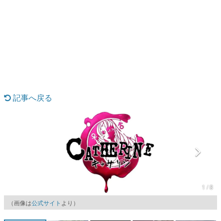
日本のコンテンツ産業やカルチャーに与えた影響を探る企
画です。
日本モバイルゲーム産業史
日本のモバイルゲーム史における主要なトピック・タイト
ルを網羅するほか、開発者へのインタビューや識者による
解説を掲載。約20年の歴史が一望できる決定版！
若ゲのいたり〜ゲームクリエイターの青春〜
『うつヌケ』『ペンと箸』等で知られるマンガ家・田中圭
一先生によるゲーム業界レポートマンガです。
記事へ戻る
なんでゲームは面白い？
ゲーム開発者・hamatsu氏がゲームの魅力を画面や操作の
具体的な形から解き明かしていく、硬派で骨太な評論連載
です。
ゲームが変えた日本語
「経験値」「裏技」「ラスボス」… ゲームにまつわる言葉
の起源や用法の変遷を、コンピューター文化史研究家・タ
イニーP氏が徹底調査。
1 / 8
カテゴリ
（画像は
公式サイト
より）
特集記事