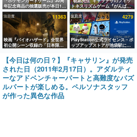
『ポケモンカードゲーム』30周
“朝凪先生”キャラデザのフィッ
年記念商品の抽選販売が本日12
トネスリズムゲーム『がんば
インタビュー
時より開始。拡張パック「30th
れ！チアリズム』Steamストア
注目度
11363
注目度
4279
CELEBRATION」のボックス
ページが公開。キャラクターの
連載・特集一覧
に、「プレミアムデッキセット
CVは陽向葵ゅかさん
エーフィ・ブラッキー」
「FUTURISTIC BOX」の計3商
殿堂入り記事
品
映画『バイオハザード』全世界
PlayStation公式ライセンス・ポ
SNS拡散数が数千以上！ ページビュー数万以上！ などな
ど。多くの人々に読まれた、電ファミ渾身の“殿堂入り”記
初公開シーン収録の「日本限
ップアップストアが池袋駅にて
事をまとめました。
定」予告映像が解禁。バイオの
期間限定で開催。夏のアパレル
日（8月10日）にあわせて、
や『ブラッドボーン』の新作ア
【今日は何の日？】『キャサリン』が発売
ゲームの企画書
「ラクーンシティ総合病院」へ
イテムが登場
名作ゲームクリエイターの方々に製作時のエピソードをお
された日（2011年2月17日）。アダルティ
行く配達人の姿が披露
聞きし、ヒットする企画（ゲーム）とは何か？を探ってい
きます。
ーなアドベンチャーパートと高難度なパズ
赫本
ルパートが楽しめる。ペルソナスタッフ
この物語を解いてはいけない。『赫本』は、〈試験問題〉
が作った異色な作品
の形をした短編ホラー小説集です。
新世代に訊く
これからのデジタルゲーム市場を担う若きクリエイター達
の姿を追い、彼らのルーツと情熱を探っていきます。
ゲーム世代の作家たち
ゲームに多大な影響を受けた作家さんに取材し、ゲームが