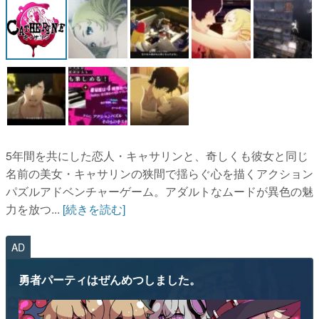
マンガ
女性向け
アプリレビュー
その他
電ファミニコゲーマーとは？
5年間を共にした恋人・キャサリンと、奇しくも彼女と同じ
名前の美女・キャサリンの狭間で揺らぐ心を描くアクション
運営：株式会社マレ
パズルアドベンチャーゲーム。アダルトなムードが異色の魅
力を放つ...
[続きを読む]
AD
勇者パーティはぜんめつしました。