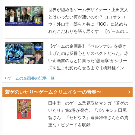
世界が認めるゲームデザイナー・上田文人
とはいったい何が凄いのか？ ヨコオタロ
ウ・外山圭一郎らと共に『ICO』に込めら
れたこだわりを語り尽くす！【ゲームの企
画書】
【ゲームの企画書】『ペルソナ3』を築き
上げたのは反骨心とリスペクトだった。赤
い企画書のもとに集った“愚連隊”がシリー
ズを生まれ変わらせるまで【橋野桂インタ
ビュー】
ゲームの企画書
の記事一覧
若ゲのいたり〜ゲームクリエイターの青春〜
田中圭一のゲーム業界取材マンガ『若ゲの
いたり』第2巻が発売。『ポケモン』田尻
智さん、『ゼビウス』遠藤雅伸さんらの貴
重なエピソードを収録