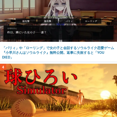
「パリィ」や「ローリング」で女の子と会話するソウルライク恋愛ゲーム
『小早川さんはソウルライク』無料公開。返事に失敗すると「YOU
DIED」
4