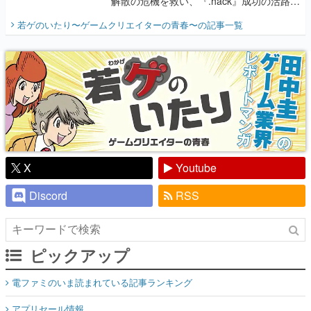
解散の危機を救い、『.hack』成功の活路を
開く。業界の快男児・松山 洋に流れる血は
若ゲのいたり〜ゲームクリエイターの青春〜
の記事一覧
『少年ジャンプ』色だった【若ゲのいた
り】
X
Youtube
Discord
RSS
ピックアップ
電ファミのいま読まれている記事ランキング
アプリセール情報