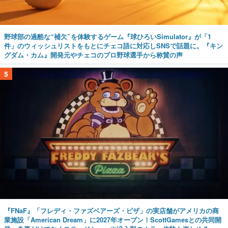
野球部の過酷な“補欠”を体験するゲーム『球ひろいSimulator』が「1
件」のウィッシュリストをもとにチェコ語に対応しSNSで話題に。『キン
グダム・カム』開発元やチェコのプロ野球選手から称賛の声
5
『FNaF』「フレディ・ファズベアーズ・ピザ」の実店舗がアメリカの商
業施設「American Dream」に2027年オープン！ScottGamesとの共同開