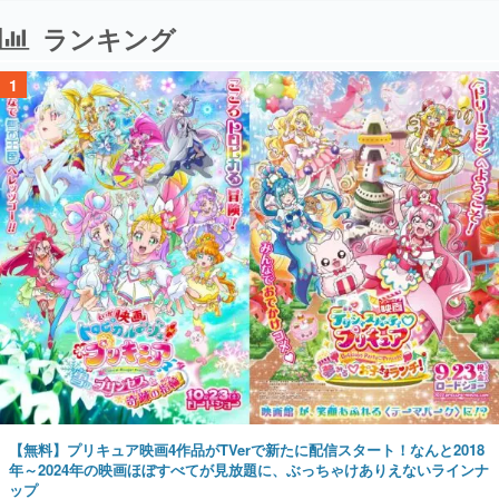
ランキング
1
【無料】プリキュア映画4作品がTVerで新たに配信スタート！なんと2018
年～2024年の映画ほぼすべてが見放題に、ぶっちゃけありえないラインナ
ップ