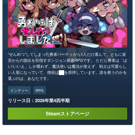
“ぜんめつ”してしまった勇者パーティから1人だけ選んで、ともに迷
宮からの脱出を目指すダンジョン探索RPGです。 ただし勇者は「は
い/いいえ」しか喋れず、魔法使いは魔法が使えず、戦士は可愛らし
い人形になっていて、僧侶は██を崇拝しています。誰を救うのかを
選ぶのは、あなたです。
インディー
RPG
リリース日：2026年第4四半期
Steamストアページ