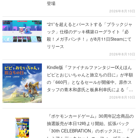
登場
2026年8月10日
“21”を超えるとバーストする「ブラックジャ
ック」仕様のデッキ構築ローグライト『必
殺！メガ子パンチ！』が8月11日Steamにて
リリース
2026年8月10日
Kindle版『ファイナルファンタジーIXえほん
ビビとおじいちゃんと旅立ちの日に』が半額
の「660円」となるセールが開催中。原作ス
タッフの青木和彦氏と板鼻利幸氏による「ビ
ビ」の前日譚
2026年8月10日
『ポケモンカードゲーム』30周年記念商品の
抽選販売が本日12時より開始。拡張パック
「30th CELEBRATION」のボックスに、「プ