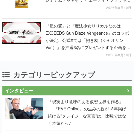
レミアムデッキセット エーフィ・ブラッキ
ー」「FUTURISTIC BOX」の計3商品
2026年8月10日
『星の翼』と『魔法少女リリカルなのは
EXCEEDS Gun Blaze Vengeance』のコラボ
が決定。公式Xでは「抱き枕（シャオリン
Ver.）」を抽選3名にプレゼントする企画を実
施中
2026年8月10日
カテゴリーピックアップ
インタビュー
「現実より意味のある仮想世界を作る」
──『EVE Online』の生みの親が18年掲げ
続ける”クレイジーな宣言”は、比喩ではな
く本気だった