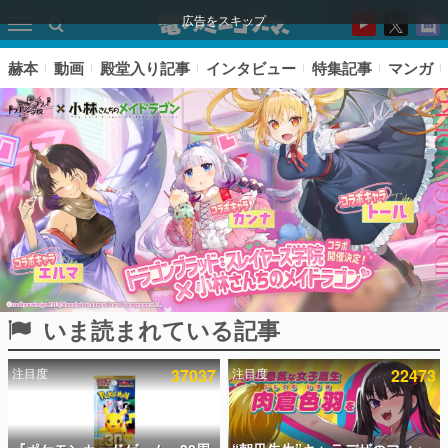
広告をスキップ
赫本
動画
殿堂入り記事
インタビュー
特集記事
マンガ
いま読まれている記事
ピックアップ
注目度
37037
注目度
22473
電ファミのいま読まれている記事ランキング
アプリセール情報