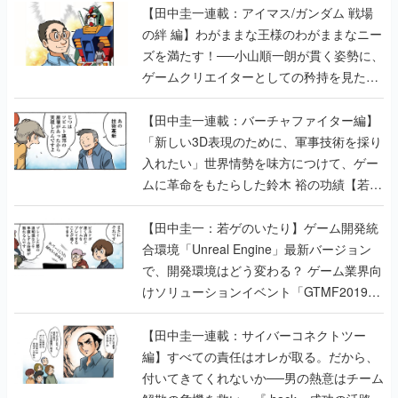
【田中圭一連載：アイマス/ガンダム 戦場
の絆 編】わがままな王様のわがままなニー
ズを満たす！──小山順一朗が貫く姿勢に、
ゲームクリエイターとしての矜持を見た
【若ゲのいたり最終回】
【田中圭一連載：バーチャファイター編】
「新しい3D表現のために、軍事技術を採り
入れたい」世界情勢を味方につけて、ゲー
ムに革命をもたらした鈴木 裕の功績【若ゲ
のいたり】
【田中圭一：若ゲのいたり】ゲーム開発統
合環境「Unreal Engine」最新バージョン
で、開発環境はどう変わる？ ゲーム業界向
けソリューションイベント「GTMF2019」
に行って、より理解を深めよう【PR】
【田中圭一連載：サイバーコネクトツー
編】すべての責任はオレが取る。だから、
付いてきてくれないか──男の熱意はチーム