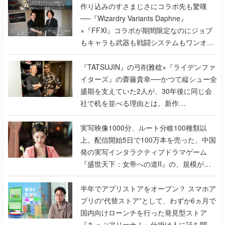
作り込みのすさまじさにコラボ先も驚嘆
──『Wizardry Variants Daphne』
×『FFXI』コラボが期間限定なのにジョブ
もキャラも武器も戦闘システムもワンオフ
で作り込まれた理由を両ディレクターに聞
く
『TATSUJIN』の弓削雅稔×『ライデンファ
イターズ』の齋藤貴幸──かつて縦シュー全
盛期を支えていた2人が、30年後に同じ会
社で机を並べる理由とは。新作
『TATSUJIN EXTREME』で初タッグを組
んだレジェンド2人に訊く開発秘話
実写映像1000分、ルート分岐100種類以
上。配信開始5日で100万本を売った、中国
発の実写インタラクティブドラマゲーム
『盛世天下：女帝への道II』の、規模が違
うこだわりをプロデューサーに聞いた
半年でアプリストアをオープン？ スマホア
プリの“代替ストア”として、わずか6ヵ月で
国内向けローンチを行った発見型ストア
『あっぷアリーナ！』仕掛け人に話を聞い