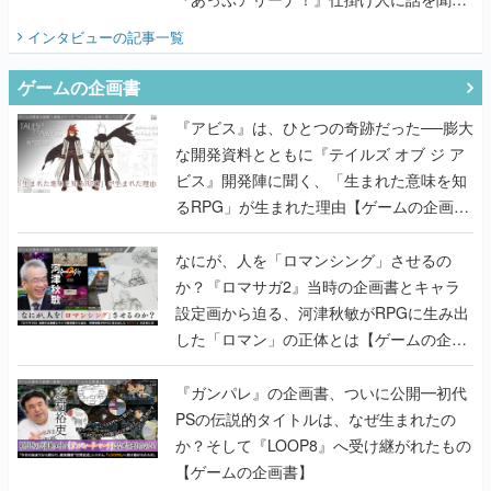
てみた
インタビュー
の記事一覧
ゲームの企画書
『アビス』は、ひとつの奇跡だった──膨大
な開発資料とともに『テイルズ オブ ジ ア
ビス』開発陣に聞く、「生まれた意味を知
るRPG」が生まれた理由【ゲームの企画
書】
なにが、人を「ロマンシング」させるの
か？『ロマサガ2』当時の企画書とキャラ
設定画から迫る、河津秋敏がRPGに生み出
した「ロマン」の正体とは【ゲームの企画
書】
『ガンパレ』の企画書、ついに公開━初代
PSの伝説的タイトルは、なぜ生まれたの
か？そして『LOOP8』へ受け継がれたもの
【ゲームの企画書】