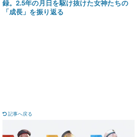
録。2.5年の月日を駆け抜けた女神たちの
日本のコンテンツ産業やカルチャーに与えた影響を探る企
「成長」を振り返る
画です。
日本モバイルゲーム産業史
日本のモバイルゲーム史における主要なトピック・タイト
ルを網羅するほか、開発者へのインタビューや識者による
解説を掲載。約20年の歴史が一望できる決定版！
若ゲのいたり〜ゲームクリエイターの青春〜
『うつヌケ』『ペンと箸』等で知られるマンガ家・田中圭
一先生によるゲーム業界レポートマンガです。
なんでゲームは面白い？
ゲーム開発者・hamatsu氏がゲームの魅力を画面や操作の
具体的な形から解き明かしていく、硬派で骨太な評論連載
です。
ゲームが変えた日本語
「経験値」「裏技」「ラスボス」… ゲームにまつわる言葉
の起源や用法の変遷を、コンピューター文化史研究家・タ
イニーP氏が徹底調査。
記事へ戻る
カテゴリ
特集記事