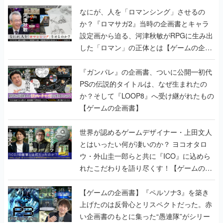
なにが、人を「ロマンシング」させるの
か？『ロマサガ2』当時の企画書とキャラ
設定画から迫る、河津秋敏がRPGに生み出
した「ロマン」の正体とは【ゲームの企画
書】
『ガンパレ』の企画書、ついに公開━初代
PSの伝説的タイトルは、なぜ生まれたの
か？そして『LOOP8』へ受け継がれたもの
【ゲームの企画書】
世界が認めるゲームデザイナー・上田文人
とはいったい何が凄いのか？ ヨコオタロ
ウ・外山圭一郎らと共に『ICO』に込めら
れたこだわりを語り尽くす！【ゲームの企
画書】
【ゲームの企画書】『ペルソナ3』を築き
上げたのは反骨心とリスペクトだった。赤
い企画書のもとに集った“愚連隊”がシリー