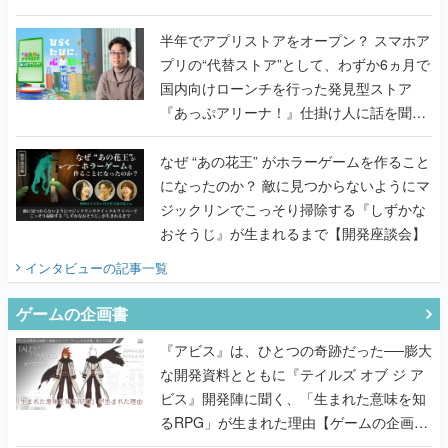
うこだわりをプロデューサーに聞いた
半年でアプリストアをオープン？ スマホア
プリの“代替ストア”として、わずか6ヵ月で
国内向けローンチを行った発見型ストア
『あっぷアリーナ！』仕掛け人に話を聞い
てみた
なぜ “あの花王” がホラーゲームを作ること
になったのか？ 敵に見つからないようにマ
ジックリンでこっそり掃除する『しずかな
おそうじ』が生まれるまで【開発座談会】
インタビュー
の記事一覧
ゲームの企画書
『アビス』は、ひとつの奇跡だった──膨大
な開発資料とともに『テイルズ オブ ジ ア
ビス』開発陣に聞く、「生まれた意味を知
るRPG」が生まれた理由【ゲームの企画
書】