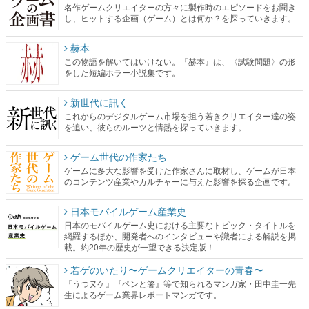
名作ゲームクリエイターの方々に製作時のエピソードをお聞き
し、ヒットする企画（ゲーム）とは何か？を探っていきます。
赫本
この物語を解いてはいけない。『赫本』は、〈試験問題〉の形
をした短編ホラー小説集です。
新世代に訊く
これからのデジタルゲーム市場を担う若きクリエイター達の姿
を追い、彼らのルーツと情熱を探っていきます。
ゲーム世代の作家たち
ゲームに多大な影響を受けた作家さんに取材し、ゲームが日本
のコンテンツ産業やカルチャーに与えた影響を探る企画です。
日本モバイルゲーム産業史
日本のモバイルゲーム史における主要なトピック・タイトルを
網羅するほか、開発者へのインタビューや識者による解説を掲
載。約20年の歴史が一望できる決定版！
若ゲのいたり〜ゲームクリエイターの青春〜
『うつヌケ』『ペンと箸』等で知られるマンガ家・田中圭一先
生によるゲーム業界レポートマンガです。