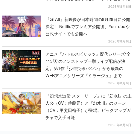
リーズから3作が発売予定
2026年8月6日
『GTA6』新映像が日本時間の8月28日に公開
決定！ Netflixでプレミア公開後、YouTubeや
公式サイトでも公開へ
2026年8月6日
アニメ『バトルスピリッツ』歴代シリーズ“全
413話”のノンストップ一挙ライブ配信が決
定。第1作『少年突破バシン』から最新の
WEBアニメシリーズ『ミラージュ』まで
2026年8月6日
『幻想水滸伝 スターリープ』に『幻水I』の主
人公（CV：佐藤元）と『幻水III』のジーン
（CV：甲斐田裕子）が登場。ピックアップガ
チャで入手可能
2026年8月6日