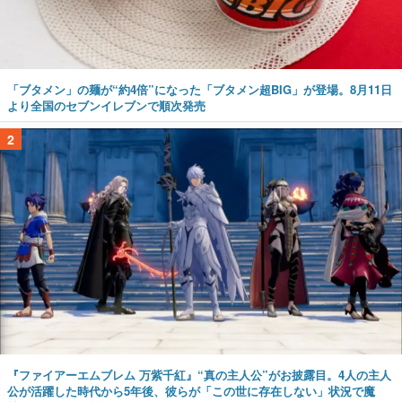
「ブタメン」の麺が“約4倍”になった「ブタメン超BIG」が登場。8月11日
より全国のセブンイレブンで順次発売
2
『ファイアーエムブレム 万紫千紅』“真の主人公”がお披露目。4人の主人
公が活躍した時代から5年後、彼らが「この世に存在しない」状況で魔