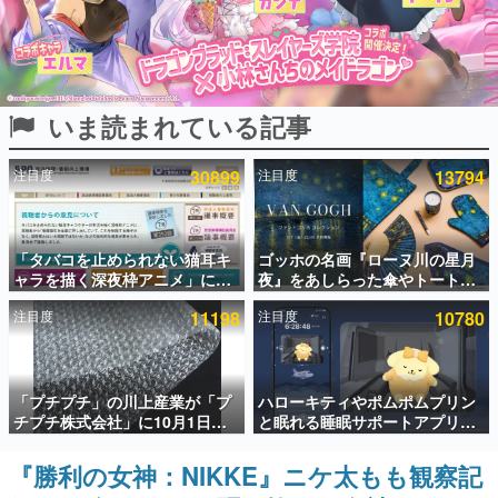
インタビュー
連載・特集一覧
いま読まれている記事
殿堂入り記事
SNS拡散数が数千以上！ ページビュー数万以上！ などな
ど。多くの人々に読まれた、電ファミ渾身の“殿堂入り”記
注目度
30899
注目度
13794
事をまとめました。
ゲームの企画書
名作ゲームクリエイターの方々に製作時のエピソードをお
聞きし、ヒットする企画（ゲーム）とは何か？を探ってい
「タバコを止められない猫耳キ
ゴッホの名画『ローヌ川の星月
きます。
ャラを描く深夜枠アニメ」に視
夜』をあしらった傘やトートバ
聴者の一部から批判意見。違法
ッグなどが登場。8月7日21時よ
赫本
注目度
11198
注目度
10780
薬物の使用と思しき描写も含め
り2日間限定で予約販売
この物語を解いてはいけない。『赫本』は、〈試験問題〉
て、BPOが議論を交わす
の形をした短編ホラー小説集です。
新世代に訊く
「プチプチ」の川上産業が「プ
ハローキティやポムポムプリン
これからのデジタルゲーム市場を担う若きクリエイター達
チプチ株式会社」に10月1日よ
と眠れる睡眠サポートアプリ
の姿を追い、彼らのルーツと情熱を探っていきます。
り社名変更へ。創業58年で初め
『ゆめたび』が配信中。キャラ
ての変更で、“プチッ”と鳴るお
ごとのASMRや目覚ましアラー
『勝利の女神：NIKKE』ニケ太もも観察記
ゲーム世代の作家たち
なじみの緩衝材が会社の名前に
ムも搭載
ゲームに多大な影響を受けた作家さんに取材し、ゲームが