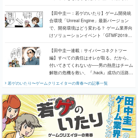
のいたり】
【田中圭一：若ゲのいたり】ゲーム開発統
合環境「Unreal Engine」最新バージョン
で、開発環境はどう変わる？ ゲーム業界向
けソリューションイベント「GTMF2019」
に行って、より理解を深めよう【PR】
【田中圭一連載：サイバーコネクトツー
編】すべての責任はオレが取る。だから、
付いてきてくれないか──男の熱意はチーム
解散の危機を救い、『.hack』成功の活路を
開く。業界の快男児・松山 洋に流れる血は
若ゲのいたり〜ゲームクリエイターの青春〜
の記事一覧
『少年ジャンプ』色だった【若ゲのいた
り】