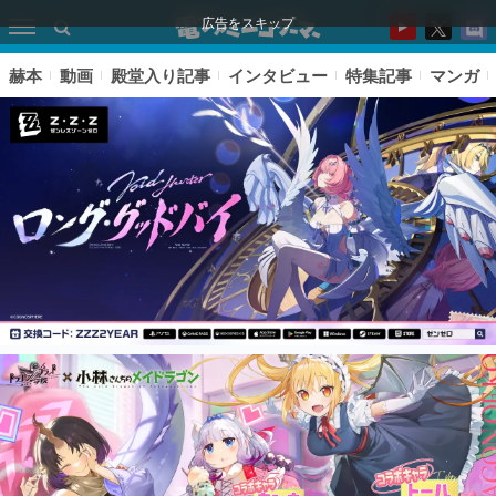
広告をスキップ
赫本
動画
殿堂入り記事
インタビュー
特集記事
マンガ
ピックアップ
電ファミのいま読まれている記事ランキング
アプリセール情報