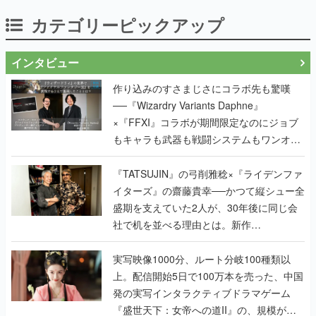
カテゴリーピックアップ
インタビュー
作り込みのすさまじさにコラボ先も驚嘆
──『Wizardry Variants Daphne』
×『FFXI』コラボが期間限定なのにジョブ
もキャラも武器も戦闘システムもワンオフ
で作り込まれた理由を両ディレクターに聞
く
『TATSUJIN』の弓削雅稔×『ライデンファ
イターズ』の齋藤貴幸──かつて縦シュー全
盛期を支えていた2人が、30年後に同じ会
社で机を並べる理由とは。新作
『TATSUJIN EXTREME』で初タッグを組
んだレジェンド2人に訊く開発秘話
実写映像1000分、ルート分岐100種類以
上。配信開始5日で100万本を売った、中国
発の実写インタラクティブドラマゲーム
『盛世天下：女帝への道II』の、規模が違