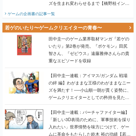
ズを生まれ変わらせるまで【橋野桂インタ
ビュー】
ゲームの企画書
の記事一覧
若ゲのいたり〜ゲームクリエイターの青春〜
田中圭一のゲーム業界取材マンガ『若ゲの
いたり』第2巻が発売。『ポケモン』田尻
智さん、『ゼビウス』遠藤雅伸さんらの貴
重なエピソードを収録
【田中圭一連載：アイマス/ガンダム 戦場
の絆 編】わがままな王様のわがままなニー
ズを満たす！──小山順一朗が貫く姿勢に、
ゲームクリエイターとしての矜持を見た
【若ゲのいたり最終回】
【田中圭一連載：バーチャファイター編】
「新しい3D表現のために、軍事技術を採り
入れたい」世界情勢を味方につけて、ゲー
ムに革命をもたらした鈴木 裕の功績【若ゲ