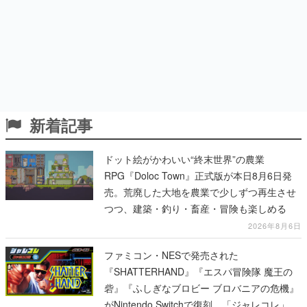
新着記事
ドット絵がかわいい“終末世界”の農業
RPG『Doloc Town』正式版が本日8月6日発
売。荒廃した大地を農業で少しずつ再生させ
つつ、建築・釣り・畜産・冒険も楽しめる
2026年8月6日
ファミコン・NESで発売された
『SHATTERHAND』『エスパ冒険隊 魔王の
砦』『ふしぎなブロビー ブロバニアの危機』
がNintendo Switchで復刻。「ジャレコレ」シ