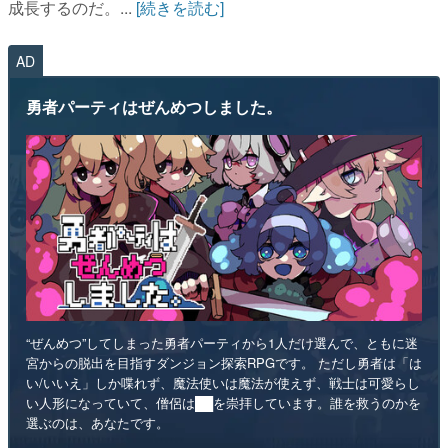
成長するのだ。...
[続きを読む]
AD
勇者パーティはぜんめつしました。
“ぜんめつ”してしまった勇者パーティから1人だけ選んで、ともに迷
宮からの脱出を目指すダンジョン探索RPGです。 ただし勇者は「は
い/いいえ」しか喋れず、魔法使いは魔法が使えず、戦士は可愛らし
い人形になっていて、僧侶は██を崇拝しています。誰を救うのかを
選ぶのは、あなたです。