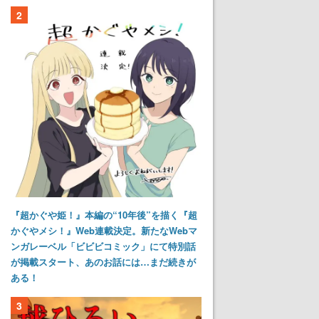
2
『超かぐや姫！』本編の“10年後”を描く『超
かぐやメシ！』Web連載決定。新たなWebマ
ンガレーベル「ビビビコミック」にて特別話
が掲載スタート、あのお話には…まだ続きが
ある！
3