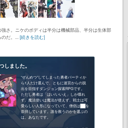
の強さ。ニケのボディは半分は機械部品、半分は生体部
だ。...
[続きを読む]
つしました。
“ぜんめつ”してしまった勇者パーティか
ら1人だけ選んで、ともに迷宮からの脱
出を目指すダンジョン探索RPGです。
ただし勇者は「はい/いいえ」しか喋れ
ず、魔法使いは魔法が使えず、戦士は可
愛らしい人形になっていて、僧侶は██を
崇拝しています。誰を救うのかを選ぶの
は、あなたです。