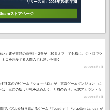
リリース日：2026年第4四半期
Steamストアページ
強い』電子書籍の既刊1～2巻が「30％オフ」でお得に。ジト目でツ
、ネコを溺愛する人間のすれ違いを描く
2026年8月8日
わす狂気のVRゲーム『シュ～ペロ』が「東京ゲームダンジョン」に
ーは「三度の飯より靴を舐めよう」と前のめり。公式アカウントも
リースに向けて開発中
2026年8月8日
ズルを解き進めるゲーム『Together in Forgotten Lands』が