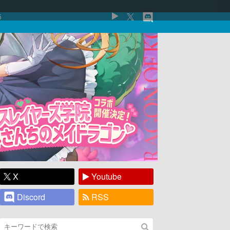
5
X
Youtube
Discord
RSS