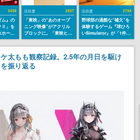
5456
2937
2794
注目度
注目度
ダム』の
「東映」の“あのオープ
野球部の過酷な“補欠”を
クⅡ」を
ニング映像”がアクリル
体験するゲーム『球ひろ
水ホース
ブロックに。「東映ヒス
いSimulator』が「1件」
始。本体
トリカル グッズコレクシ
のウィッシュリストをも
ーソナル
ョン」が8月下旬より発
とにチェコ語に対応し
公国軍の
売
SNSで話題に。『キング
ニケ太もも観察記録。2.5年の月日を駆け
式番号な
ダム・カム』開発元やチ
」を振り返る
ェコのプロ野球選手から
称賛の声