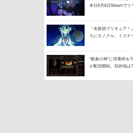
本日8月8日Steam
ームを探索しながら脱
『名探偵プリキュア！
ろにモノクル、ミステ
“船倉の神”に培養肉
が配信開始。目的地は
人間を増やし、加工し