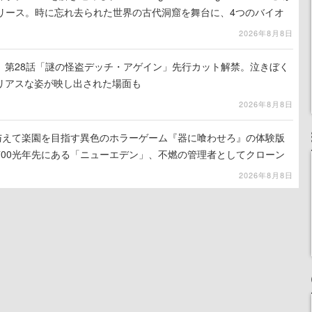
でリリース。時に忘れ去られた世界の古代洞窟を舞台に、4つのバイオ
出を目指す
2026年8月8日
』第28話「謎の怪盗デッチ・アゲイン」先行カット解禁。泣きぼく
リアスな姿が映し出された場面も
2026年8月8日
を与えて楽園を目指す異色のホラーゲーム『器に喰わせろ』の体験版
700光年先にある「ニューエデン」、不燃の管理者としてクローン
て神に捧げる
2026年8月8日