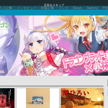
広告をスキップ
入り記事
インタビュー
特集記事
マンガ
Steam
Switch2
PS