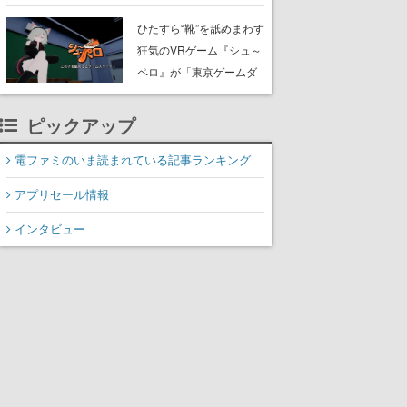
たネコたちと、ネコを溺
愛する人間のすれ違いを
ひたすら“靴”を舐めまわす
描く
狂気のVRゲーム『シュ～
ペロ』が「東京ゲームダ
ンジョン」に展示中。キ
ャッチコピーは「三度の
ピックアップ
飯より靴を舐めよう」と
前のめり。公式アカウン
電ファミのいま読まれている記事ランキング
トも開設され、2026年リ
アプリセール情報
リースに向けて開発中
インタビュー