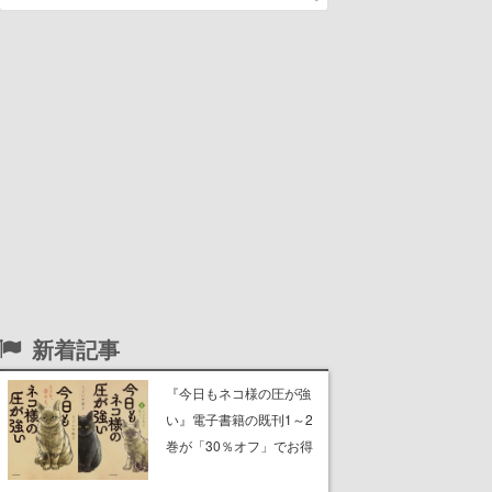
新着記事
『今日もネコ様の圧が強
い』電子書籍の既刊1～2
巻が「30％オフ」でお得
に。ジト目でツンツンし