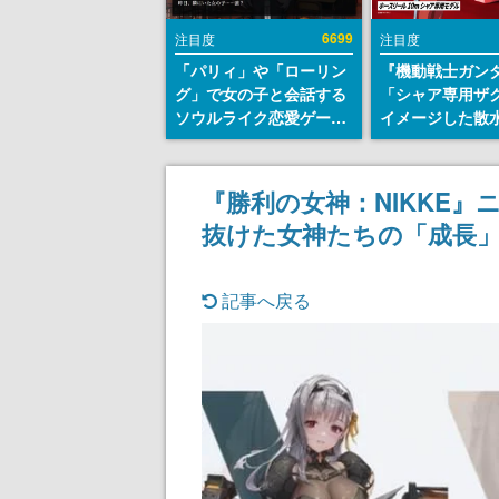
6699
注目度
注目度
「パリィ」や「ローリン
『機動戦士ガン
グ」で女の子と会話する
「シャア専用ザ
ソウルライク恋愛ゲーム
イメージした散
『小早川さんはソウルラ
リールが予約開
イク』無料公開。返事に
にはシャアのパ
失敗すると「YOU
マークやジオン
『勝利の女神：NIKKE』
DIED」
エンブレム、型
抜けた女神たちの「成長
どを配置
記事へ戻る