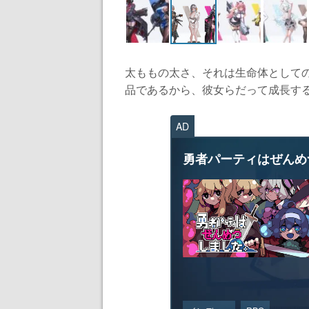
太ももの太さ、それは生命体として
品であるから、彼女らだって成長するの
AD
勇者パーティはぜんめ