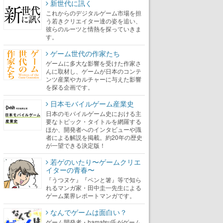
新世代に訊く
これからのデジタルゲーム市場を担
う若きクリエイター達の姿を追い、
彼らのルーツと情熱を探っていきま
す。
ゲーム世代の作家たち
ゲームに多大な影響を受けた作家さ
んに取材し、ゲームが日本のコンテ
ンツ産業やカルチャーに与えた影響
を探る企画です。
日本モバイルゲーム産業史
日本のモバイルゲーム史における主
要なトピック・タイトルを網羅する
ほか、開発者へのインタビューや識
者による解説を掲載。約20年の歴史
が一望できる決定版！
若ゲのいたり〜ゲームクリエ
イターの青春〜
『うつヌケ』『ペンと箸』等で知ら
れるマンガ家・田中圭一先生による
ゲーム業界レポートマンガです。
なんでゲームは面白い？
ゲーム開発者・hamatsu氏がゲーム