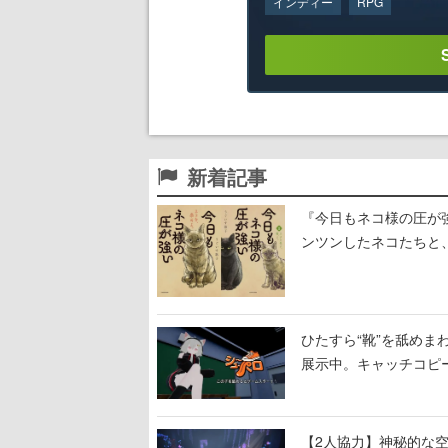
インディー
RPG
新着記事
『今日もネコ様の圧が
ンツンしたネコたちと
ひたすら“靴”を舐めま
展示中。キャッチコピ
開設され、2026年リ
【2人協力】神秘的な空間でパ