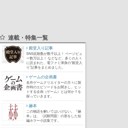
連載・特集一覧
殿堂入り記事
SNS拡散数が数千以上！ ページビュ
ー数万以上！ などなど。多くの人々
に読まれた、電ファミ渾身の“殿堂入
り”記事をまとめました。
ゲームの企画書
名作ゲームクリエイターの方々に製
作時のエピソードをお聞きし、ヒッ
トする企画（ゲーム）とは何か？を
探っていきます。
赫本
この物語を解いてはいけない。『赫
本』は、〈試験問題〉の形をした短
編ホラー小説集です。