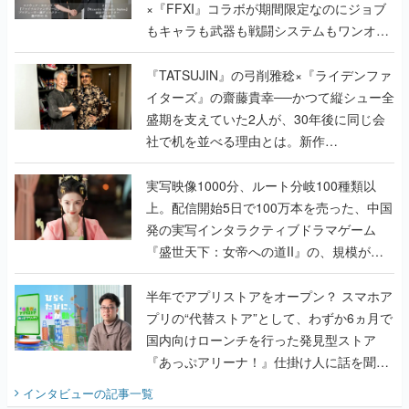
×『FFXI』コラボが期間限定なのにジョブ
もキャラも武器も戦闘システムもワンオフ
で作り込まれた理由を両ディレクターに聞
く
『TATSUJIN』の弓削雅稔×『ライデンファ
イターズ』の齋藤貴幸──かつて縦シュー全
盛期を支えていた2人が、30年後に同じ会
社で机を並べる理由とは。新作
『TATSUJIN EXTREME』で初タッグを組
んだレジェンド2人に訊く開発秘話
実写映像1000分、ルート分岐100種類以
上。配信開始5日で100万本を売った、中国
発の実写インタラクティブドラマゲーム
『盛世天下：女帝への道II』の、規模が違
うこだわりをプロデューサーに聞いた
半年でアプリストアをオープン？ スマホア
プリの“代替ストア”として、わずか6ヵ月で
国内向けローンチを行った発見型ストア
『あっぷアリーナ！』仕掛け人に話を聞い
てみた
インタビュー
の記事一覧