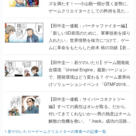
ズを満たす！──小山順一朗が貫く姿勢に、
ゲームクリエイターとしての矜持を見た
【若ゲのいたり最終回】
【田中圭一連載：バーチャファイター編】
「新しい3D表現のために、軍事技術を採り
入れたい」世界情勢を味方につけて、ゲー
ムに革命をもたらした鈴木 裕の功績【若ゲ
のいたり】
【田中圭一：若ゲのいたり】ゲーム開発統
合環境「Unreal Engine」最新バージョン
で、開発環境はどう変わる？ ゲーム業界向
けソリューションイベント「GTMF2019」
に行って、より理解を深めよう【PR】
【田中圭一連載：サイバーコネクトツー
編】すべての責任はオレが取る。だから、
付いてきてくれないか──男の熱意はチーム
解散の危機を救い、『.hack』成功の活路を
開く。業界の快男児・松山 洋に流れる血は
若ゲのいたり〜ゲームクリエイターの青春〜
の記事一覧
『少年ジャンプ』色だった【若ゲのいた