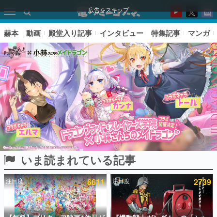
広告をスキップ
赫本
動画
殿堂入り記事
インタビュー
特集記事
マンガ
いま読まれている記事
ピックアップ
注目度
6611
注目度
2739
電ファミのいま読まれている記事ランキング
アプリセール情報