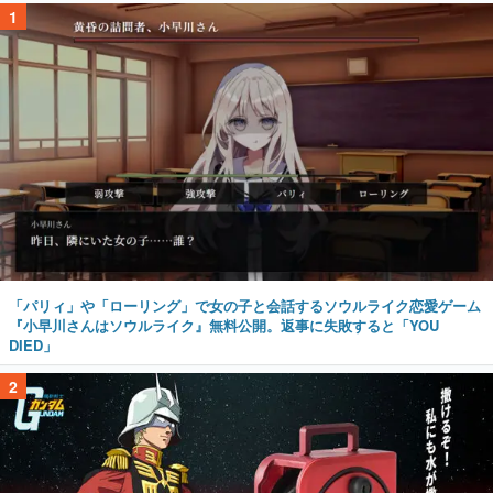
1
「パリィ」や「ローリング」で女の子と会話するソウルライク恋愛ゲーム
『小早川さんはソウルライク』無料公開。返事に失敗すると「YOU
DIED」
2