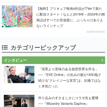
【無料】プリキュア映画4作品がTVerで新た
に配信スタート！なんと2018年～2024年の映
画ほぼすべてが見放題に、ぶっちゃけありえ
ないラインナップ
2026年8月9日
カテゴリーピックアップ
インタビュー
「現実より意味のある仮想世界を作る」
──『EVE Online』の生みの親が18年掲げ
続ける”クレイジーな宣言”は、比喩ではな
く本気だった
作り込みのすさまじさにコラボ先も驚嘆
──『Wizardry Variants Daphne』