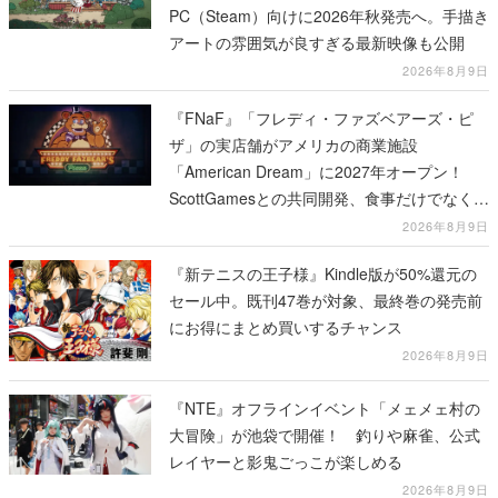
PC（Steam）向けに2026年秋発売へ。手描き
アートの雰囲気が良すぎる最新映像も公開
2026年8月9日
『FNaF』「フレディ・ファズベアーズ・ピ
ザ」の実店舗がアメリカの商業施設
「American Dream」に2027年オープン！
ScottGamesとの共同開発、食事だけでなくス
テージショーや没入型のホラー体験も楽しめ
2026年8月9日
る
『新テニスの王子様』Kindle版が50%還元の
セール中。既刊47巻が対象、最終巻の発売前
にお得にまとめ買いするチャンス
2026年8月9日
『NTE』オフラインイベント「メェメェ村の
大冒険」が池袋で開催！ 釣りや麻雀、公式
レイヤーと影鬼ごっこが楽しめる
2026年8月9日