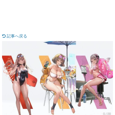
日本のコンテンツ産業やカルチャーに与えた影響を探る企
画です。
日本モバイルゲーム産業史
日本のモバイルゲーム史における主要なトピック・タイト
ルを網羅するほか、開発者へのインタビューや識者による
解説を掲載。約20年の歴史が一望できる決定版！
記事へ戻る
若ゲのいたり〜ゲームクリエイターの青春〜
『うつヌケ』『ペンと箸』等で知られるマンガ家・田中圭
一先生によるゲーム業界レポートマンガです。
なんでゲームは面白い？
ゲーム開発者・hamatsu氏がゲームの魅力を画面や操作の
具体的な形から解き明かしていく、硬派で骨太な評論連載
です。
ゲームが変えた日本語
「経験値」「裏技」「ラスボス」… ゲームにまつわる言葉
の起源や用法の変遷を、コンピューター文化史研究家・タ
イニーP氏が徹底調査。
カテゴリ
5 / 28
特集記事