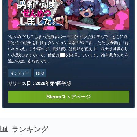
“ぜんめつ”してしまった勇者パーティから1人だけ選んで、ともに迷
宮からの脱出を目指すダンジョン探索RPGです。 ただし勇者は「は
い/いいえ」しか喋れず、魔法使いは魔法が使えず、戦士は可愛らし
い人形になっていて、僧侶は██を崇拝しています。誰を救うのかを
選ぶのは、あなたです。
インディー
RPG
リリース日：2026年第4四半期
Steamストアページ
ランキング