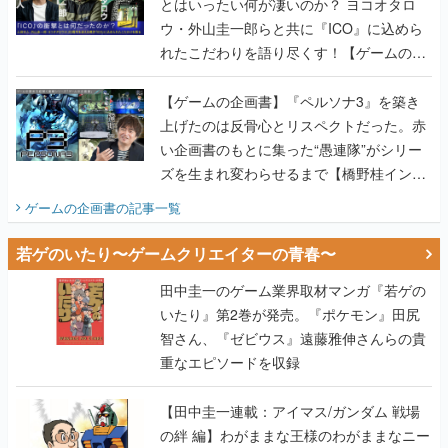
とはいったい何が凄いのか？ ヨコオタロ
ウ・外山圭一郎らと共に『ICO』に込めら
れたこだわりを語り尽くす！【ゲームの企
画書】
【ゲームの企画書】『ペルソナ3』を築き
上げたのは反骨心とリスペクトだった。赤
い企画書のもとに集った“愚連隊”がシリー
ズを生まれ変わらせるまで【橋野桂インタ
ビュー】
ゲームの企画書
の記事一覧
若ゲのいたり〜ゲームクリエイターの青春〜
田中圭一のゲーム業界取材マンガ『若ゲの
いたり』第2巻が発売。『ポケモン』田尻
智さん、『ゼビウス』遠藤雅伸さんらの貴
重なエピソードを収録
【田中圭一連載：アイマス/ガンダム 戦場
の絆 編】わがままな王様のわがままなニー