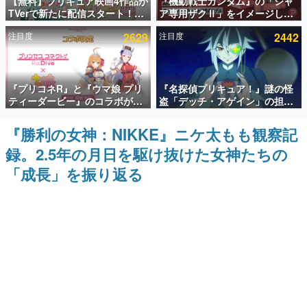
【無料】プリキュア映画4作品が
『機動戦士ガンダム』の「シャ
TVerで新たに配信スタート！な
ア専用ザクⅡ」をイメージした
インタビュー
んと2018年～2024年の映画ほぼ
散水ホースリールが予約開始。
注目度
2629
注目度
2442
すべてが見放題に、ぶっちゃけ
本体にはシャアのパーソナルマ
連載・特集一覧
ありえないラインナップ
ークやジオン公国軍のエンブレ
ム、型式番号などを配置
殿堂入り記事
『プリコネR』と『ウマ娘 プリ
『名探偵プリキュア！』謎の怪
SNS拡散数が数千以上！ ページビュー数万以上！ などな
ど。多くの人々に読まれた、電ファミ渾身の“殿堂入り”記
ティーダービー』のコラボが決
盗「デッチ・アゲイン」の担当
事をまとめました。
定！“最大170連無料”の8.5周年
キャストは天﨑滉平さんと判
キャンペーンなども発表
明。『Re:ゼロから始める異世
『勝利の女神：NIKKE』ニケ太もも観察記
ゲームの企画書
界生活』オットー役、『ヒプノ
名作ゲームクリエイターの方々に製作時のエピソードをお
録。2.5年の月日を駆け抜けた女神たちの
シスマイク』山田三郎役など
聞きし、ヒットする企画（ゲーム）とは何か？を探ってい
きます。
「成長」を振り返る
赫本
この物語を解いてはいけない。『赫本』は、〈試験問題〉
の形をした短編ホラー小説集です。
新世代に訊く
これからのデジタルゲーム市場を担う若きクリエイター達
の姿を追い、彼らのルーツと情熱を探っていきます。
ゲーム世代の作家たち
ゲームに多大な影響を受けた作家さんに取材し、ゲームが