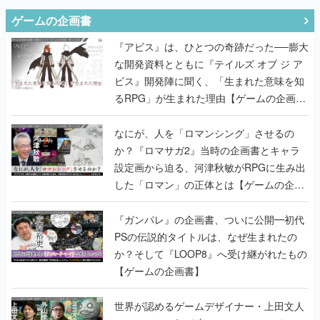
ゲームの企画書
『アビス』は、ひとつの奇跡だった──膨大
な開発資料とともに『テイルズ オブ ジ ア
ビス』開発陣に聞く、「生まれた意味を知
るRPG」が生まれた理由【ゲームの企画
書】
なにが、人を「ロマンシング」させるの
か？『ロマサガ2』当時の企画書とキャラ
設定画から迫る、河津秋敏がRPGに生み出
した「ロマン」の正体とは【ゲームの企画
書】
『ガンパレ』の企画書、ついに公開━初代
PSの伝説的タイトルは、なぜ生まれたの
か？そして『LOOP8』へ受け継がれたもの
【ゲームの企画書】
世界が認めるゲームデザイナー・上田文人