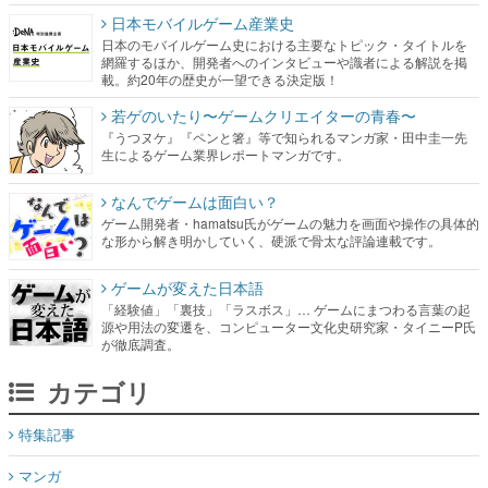
日本モバイルゲーム産業史
日本のモバイルゲーム史における主要なトピック・タイトルを
網羅するほか、開発者へのインタビューや識者による解説を掲
載。約20年の歴史が一望できる決定版！
若ゲのいたり〜ゲームクリエイターの青春〜
『うつヌケ』『ペンと箸』等で知られるマンガ家・田中圭一先
生によるゲーム業界レポートマンガです。
なんでゲームは面白い？
ゲーム開発者・hamatsu氏がゲームの魅力を画面や操作の具体的
な形から解き明かしていく、硬派で骨太な評論連載です。
ゲームが変えた日本語
「経験値」「裏技」「ラスボス」… ゲームにまつわる言葉の起
源や用法の変遷を、コンピューター文化史研究家・タイニーP氏
が徹底調査。
カテゴリ
特集記事
マンガ