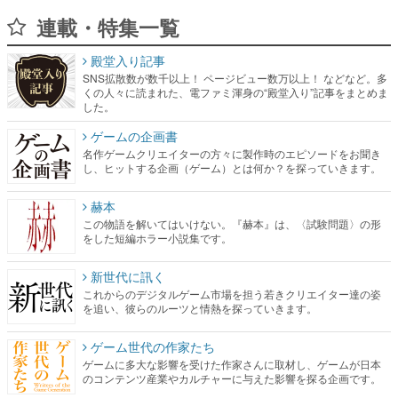
連載・特集一覧
殿堂入り記事
SNS拡散数が数千以上！ ページビュー数万以上！ などなど。多
くの人々に読まれた、電ファミ渾身の“殿堂入り”記事をまとめま
した。
ゲームの企画書
名作ゲームクリエイターの方々に製作時のエピソードをお聞き
し、ヒットする企画（ゲーム）とは何か？を探っていきます。
赫本
この物語を解いてはいけない。『赫本』は、〈試験問題〉の形
をした短編ホラー小説集です。
新世代に訊く
これからのデジタルゲーム市場を担う若きクリエイター達の姿
を追い、彼らのルーツと情熱を探っていきます。
ゲーム世代の作家たち
ゲームに多大な影響を受けた作家さんに取材し、ゲームが日本
のコンテンツ産業やカルチャーに与えた影響を探る企画です。