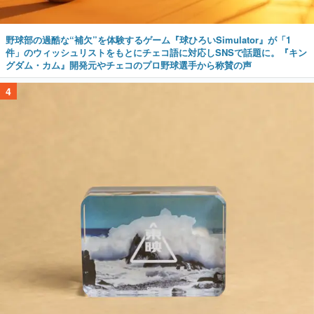
野球部の過酷な“補欠”を体験するゲーム『球ひろいSimulator』が「1
件」のウィッシュリストをもとにチェコ語に対応しSNSで話題に。『キン
グダム・カム』開発元やチェコのプロ野球選手から称賛の声
4