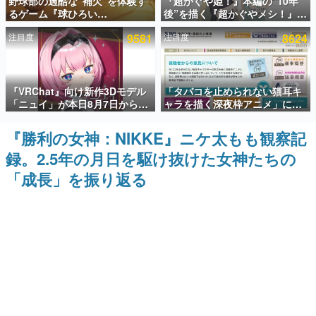
野球部の過酷な“補欠”を体験す
『超かぐや姫！』本編の“10年
るゲーム『球ひろい
後”を描く『超かぐやメシ！』
インタビュー
Simulator』が「1件」のウィッ
Web連載決定。新たなWebマン
注目度
9581
注目度
8624
シュリストをもとにチェコ語に
ガレーベル「ビビビコミック」
連載・特集一覧
対応しSNSで話題に。『キング
にて特別話が掲載スタート、あ
ダム・カム』開発元やチェコの
のお話には…まだ続きがある！
プロ野球選手から称賛の声
殿堂入り記事
『VRChat』向け新作3Dモデル
「タバコを止められない猫耳キ
SNS拡散数が数千以上！ ページビュー数万以上！ などな
ど。多くの人々に読まれた、電ファミ渾身の“殿堂入り”記
「ニュイ」が本日8月7日から
ャラを描く深夜枠アニメ」に視
事をまとめました。
BOOTHにて発売。瞳に光る星
聴者の一部から批判意見。違法
や感情豊かな表情が、小悪魔か
薬物の使用と思しき描写も含め
『勝利の女神：NIKKE』ニケ太もも観察記
ゲームの企画書
わいい
て、BPOが議論を交わす
名作ゲームクリエイターの方々に製作時のエピソードをお
録。2.5年の月日を駆け抜けた女神たちの
聞きし、ヒットする企画（ゲーム）とは何か？を探ってい
きます。
「成長」を振り返る
赫本
この物語を解いてはいけない。『赫本』は、〈試験問題〉
の形をした短編ホラー小説集です。
新世代に訊く
これからのデジタルゲーム市場を担う若きクリエイター達
の姿を追い、彼らのルーツと情熱を探っていきます。
ゲーム世代の作家たち
ゲームに多大な影響を受けた作家さんに取材し、ゲームが