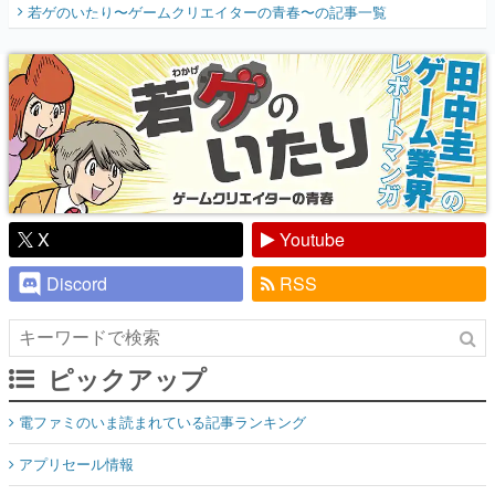
若ゲのいたり〜ゲームクリエイターの青春〜
の記事一覧
『少年ジャンプ』色だった【若ゲのいた
り】
X
Youtube
Discord
RSS
ピックアップ
電ファミのいま読まれている記事ランキング
アプリセール情報