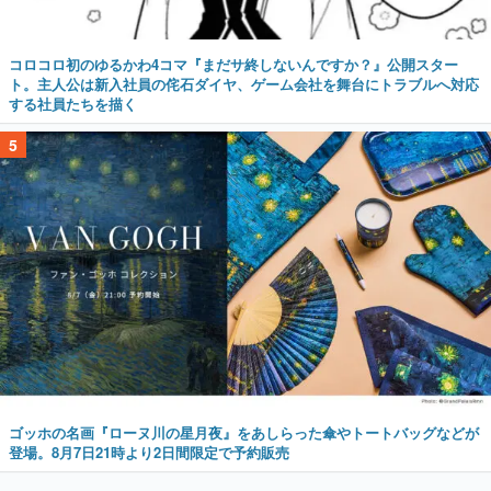
コロコロ初のゆるかわ4コマ『まだサ終しないんですか？』公開スター
ト。主人公は新入社員の侘石ダイヤ、ゲーム会社を舞台にトラブルへ対応
する社員たちを描く
5
ゴッホの名画『ローヌ川の星月夜』をあしらった傘やトートバッグなどが
登場。8月7日21時より2日間限定で予約販売