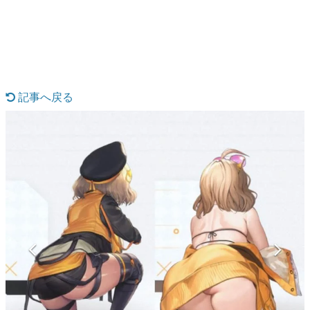
日本のコンテンツ産業やカルチャーに与えた影響を探る企
画です。
日本モバイルゲーム産業史
日本のモバイルゲーム史における主要なトピック・タイト
ルを網羅するほか、開発者へのインタビューや識者による
解説を掲載。約20年の歴史が一望できる決定版！
記事へ戻る
若ゲのいたり〜ゲームクリエイターの青春〜
『うつヌケ』『ペンと箸』等で知られるマンガ家・田中圭
一先生によるゲーム業界レポートマンガです。
なんでゲームは面白い？
ゲーム開発者・hamatsu氏がゲームの魅力を画面や操作の
具体的な形から解き明かしていく、硬派で骨太な評論連載
です。
ゲームが変えた日本語
「経験値」「裏技」「ラスボス」… ゲームにまつわる言葉
の起源や用法の変遷を、コンピューター文化史研究家・タ
イニーP氏が徹底調査。
カテゴリ
特集記事