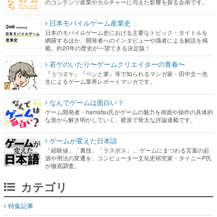
のコンテンツ産業やカルチャーに与えた影響を探る企画です。
日本モバイルゲーム産業史
日本のモバイルゲーム史における主要なトピック・タイトルを
網羅するほか、開発者へのインタビューや識者による解説を掲
載。約20年の歴史が一望できる決定版！
若ゲのいたり〜ゲームクリエイターの青春〜
『うつヌケ』『ペンと箸』等で知られるマンガ家・田中圭一先
生によるゲーム業界レポートマンガです。
なんでゲームは面白い？
ゲーム開発者・hamatsu氏がゲームの魅力を画面や操作の具体的
な形から解き明かしていく、硬派で骨太な評論連載です。
ゲームが変えた日本語
「経験値」「裏技」「ラスボス」… ゲームにまつわる言葉の起
源や用法の変遷を、コンピューター文化史研究家・タイニーP氏
が徹底調査。
カテゴリ
特集記事