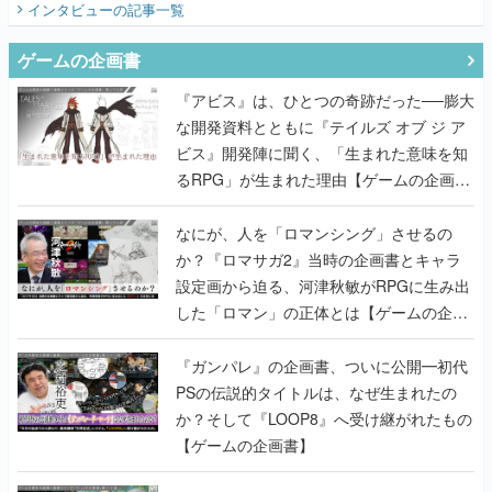
インタビュー
の記事一覧
ゲームの企画書
『アビス』は、ひとつの奇跡だった──膨大
な開発資料とともに『テイルズ オブ ジ ア
ビス』開発陣に聞く、「生まれた意味を知
るRPG」が生まれた理由【ゲームの企画
書】
なにが、人を「ロマンシング」させるの
か？『ロマサガ2』当時の企画書とキャラ
設定画から迫る、河津秋敏がRPGに生み出
した「ロマン」の正体とは【ゲームの企画
書】
『ガンパレ』の企画書、ついに公開━初代
PSの伝説的タイトルは、なぜ生まれたの
か？そして『LOOP8』へ受け継がれたもの
【ゲームの企画書】