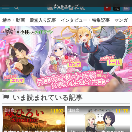
広告をスキップ
赫本
動画
殿堂入り記事
インタビュー
特集記事
マンガ
いま読まれている記事
ピックアップ
注目度
11803
注目度
11176
電ファミのいま読まれている記事ランキング
アプリセール情報