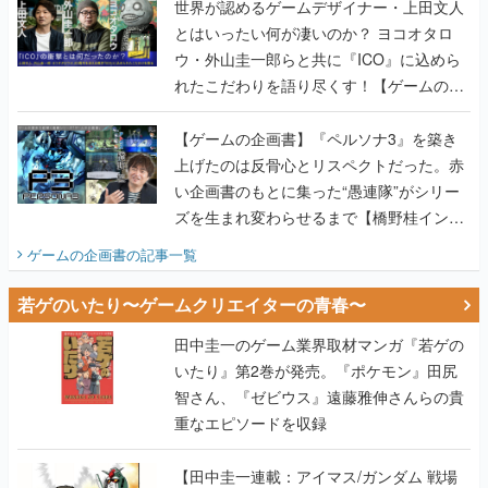
世界が認めるゲームデザイナー・上田文人
とはいったい何が凄いのか？ ヨコオタロ
ウ・外山圭一郎らと共に『ICO』に込めら
れたこだわりを語り尽くす！【ゲームの企
画書】
【ゲームの企画書】『ペルソナ3』を築き
上げたのは反骨心とリスペクトだった。赤
い企画書のもとに集った“愚連隊”がシリー
ズを生まれ変わらせるまで【橋野桂インタ
ビュー】
ゲームの企画書
の記事一覧
若ゲのいたり〜ゲームクリエイターの青春〜
田中圭一のゲーム業界取材マンガ『若ゲの
いたり』第2巻が発売。『ポケモン』田尻
智さん、『ゼビウス』遠藤雅伸さんらの貴
重なエピソードを収録
【田中圭一連載：アイマス/ガンダム 戦場