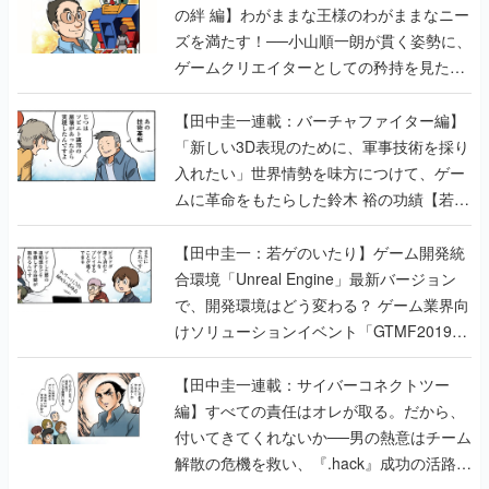
の絆 編】わがままな王様のわがままなニー
ズを満たす！──小山順一朗が貫く姿勢に、
ゲームクリエイターとしての矜持を見た
【若ゲのいたり最終回】
【田中圭一連載：バーチャファイター編】
「新しい3D表現のために、軍事技術を採り
入れたい」世界情勢を味方につけて、ゲー
ムに革命をもたらした鈴木 裕の功績【若ゲ
のいたり】
【田中圭一：若ゲのいたり】ゲーム開発統
合環境「Unreal Engine」最新バージョン
で、開発環境はどう変わる？ ゲーム業界向
けソリューションイベント「GTMF2019」
に行って、より理解を深めよう【PR】
【田中圭一連載：サイバーコネクトツー
編】すべての責任はオレが取る。だから、
付いてきてくれないか──男の熱意はチーム
解散の危機を救い、『.hack』成功の活路を
開く。業界の快男児・松山 洋に流れる血は