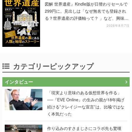
図解 世界遺産』Kindle版が日替わりセールで
299円に。見出しは「なぜ無名でも登録され
る？世界遺産の評価軸って？ 」など、興味を
引くものが並ぶ
2026年8月7日
カテゴリーピックアップ
インタビュー
「現実より意味のある仮想世界を作る」
──『EVE Online』の生みの親が18年掲げ
続ける”クレイジーな宣言”は、比喩ではな
く本気だった
作り込みのすさまじさにコラボ先も驚嘆