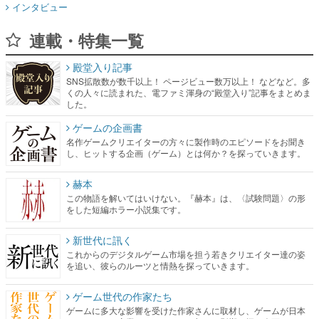
インタビュー
連載・特集一覧
殿堂入り記事
SNS拡散数が数千以上！ ページビュー数万以上！ などなど。多
くの人々に読まれた、電ファミ渾身の“殿堂入り”記事をまとめま
した。
ゲームの企画書
名作ゲームクリエイターの方々に製作時のエピソードをお聞き
し、ヒットする企画（ゲーム）とは何か？を探っていきます。
赫本
この物語を解いてはいけない。『赫本』は、〈試験問題〉の形
をした短編ホラー小説集です。
新世代に訊く
これからのデジタルゲーム市場を担う若きクリエイター達の姿
を追い、彼らのルーツと情熱を探っていきます。
ゲーム世代の作家たち
ゲームに多大な影響を受けた作家さんに取材し、ゲームが日本