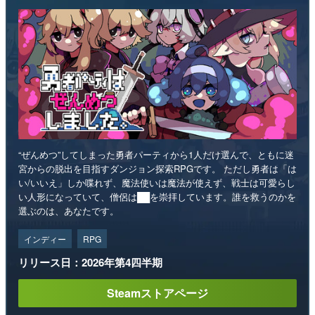
“ぜんめつ”してしまった勇者パーティから1人だけ選んで、ともに迷
宮からの脱出を目指すダンジョン探索RPGです。 ただし勇者は「は
い/いいえ」しか喋れず、魔法使いは魔法が使えず、戦士は可愛らし
い人形になっていて、僧侶は██を崇拝しています。誰を救うのかを
選ぶのは、あなたです。
インディー
RPG
リリース日：2026年第4四半期
Steamストアページ