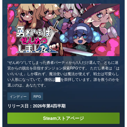
“ぜんめつ”してしまった勇者パーティから1人だけ選んで、ともに迷
宮からの脱出を目指すダンジョン探索RPGです。 ただし勇者は「は
い/いいえ」しか喋れず、魔法使いは魔法が使えず、戦士は可愛らし
い人形になっていて、僧侶は██を崇拝しています。誰を救うのかを
選ぶのは、あなたです。
インディー
RPG
リリース日：2026年第4四半期
Steamストアページ