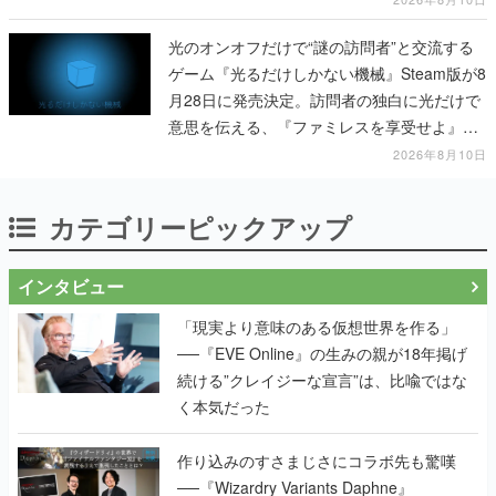
光のオンオフだけで“謎の訪問者”と交流する
ゲーム『光るだけしかない機械』Steam版が8
月28日に発売決定。訪問者の独白に光だけで
意思を伝える、『ファミレスを享受せよ』開
発元の最新作
2026年8月10日
カテゴリーピックアップ
インタビュー
「現実より意味のある仮想世界を作る」
──『EVE Online』の生みの親が18年掲げ
続ける”クレイジーな宣言”は、比喩ではな
く本気だった
作り込みのすさまじさにコラボ先も驚嘆
──『Wizardry Variants Daphne』