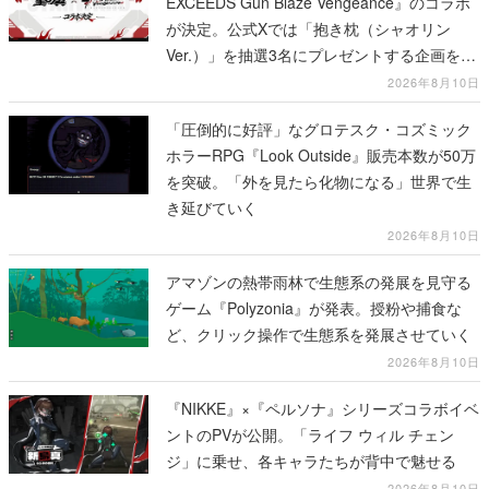
EXCEEDS Gun Blaze Vengeance』のコラボ
が決定。公式Xでは「抱き枕（シャオリン
Ver.）」を抽選3名にプレゼントする企画を実
施中
2026年8月10日
「圧倒的に好評」なグロテスク・コズミック
ホラーRPG『Look Outside』販売本数が50万
を突破。「外を見たら化物になる」世界で生
き延びていく
2026年8月10日
アマゾンの熱帯雨林で生態系の発展を見守る
ゲーム『Polyzonia』が発表。授粉や捕食な
ど、クリック操作で生態系を発展させていく
2026年8月10日
『NIKKE』×『ペルソナ』シリーズコラボイベ
ントのPVが公開。「ライフ ウィル チェン
ジ」に乗せ、各キャラたちが背中で魅せる
2026年8月10日