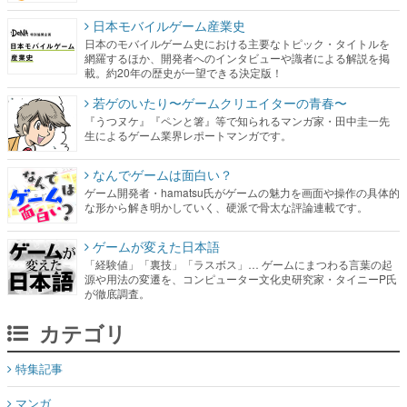
日本モバイルゲーム産業史
日本のモバイルゲーム史における主要なトピック・タイトルを
網羅するほか、開発者へのインタビューや識者による解説を掲
載。約20年の歴史が一望できる決定版！
若ゲのいたり〜ゲームクリエイターの青春〜
『うつヌケ』『ペンと箸』等で知られるマンガ家・田中圭一先
生によるゲーム業界レポートマンガです。
なんでゲームは面白い？
ゲーム開発者・hamatsu氏がゲームの魅力を画面や操作の具体的
な形から解き明かしていく、硬派で骨太な評論連載です。
ゲームが変えた日本語
「経験値」「裏技」「ラスボス」… ゲームにまつわる言葉の起
源や用法の変遷を、コンピューター文化史研究家・タイニーP氏
が徹底調査。
カテゴリ
特集記事
マンガ