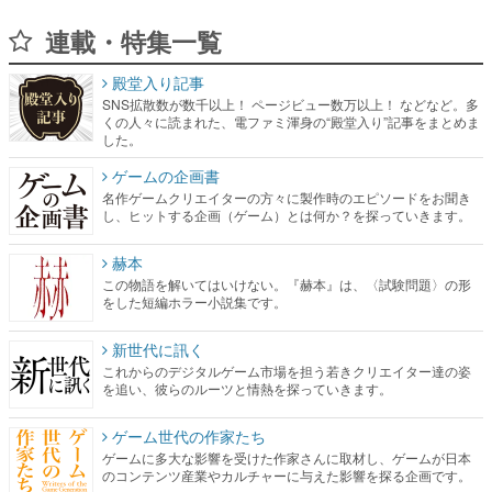
連載・特集一覧
殿堂入り記事
SNS拡散数が数千以上！ ページビュー数万以上！ などなど。多
くの人々に読まれた、電ファミ渾身の“殿堂入り”記事をまとめま
した。
ゲームの企画書
名作ゲームクリエイターの方々に製作時のエピソードをお聞き
し、ヒットする企画（ゲーム）とは何か？を探っていきます。
赫本
この物語を解いてはいけない。『赫本』は、〈試験問題〉の形
をした短編ホラー小説集です。
新世代に訊く
これからのデジタルゲーム市場を担う若きクリエイター達の姿
を追い、彼らのルーツと情熱を探っていきます。
ゲーム世代の作家たち
ゲームに多大な影響を受けた作家さんに取材し、ゲームが日本
のコンテンツ産業やカルチャーに与えた影響を探る企画です。