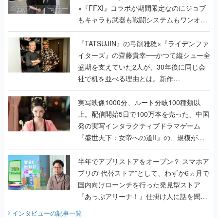
×『FFXI』コラボが期間限定なのにジョブ
もキャラも武器も戦闘システムもワンオフ
で作り込まれた理由を両ディレクターに聞
く
『TATSUJIN』の弓削雅稔×『ライデンファ
イターズ』の齋藤貴幸──かつて縦シュー全
盛期を支えていた2人が、30年後に同じ会
社で机を並べる理由とは。新作
『TATSUJIN EXTREME』で初タッグを組
んだレジェンド2人に訊く開発秘話
実写映像1000分、ルート分岐100種類以
上。配信開始5日で100万本を売った、中国
発の実写インタラクティブドラマゲーム
『盛世天下：女帝への道II』の、規模が違
うこだわりをプロデューサーに聞いた
半年でアプリストアをオープン？ スマホア
プリの“代替ストア”として、わずか6ヵ月で
国内向けローンチを行った発見型ストア
『あっぷアリーナ！』仕掛け人に話を聞い
てみた
インタビュー
の記事一覧