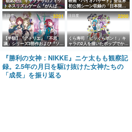
“朝凪先生”キャラデザのフィッ
映画『バイオハザード』全世界
トネスリズムゲーム『がんば
初公開シーン収録の「日本限
インタビュー
れ！チアリズム』Steamストア
定」予告映像が解禁。バイオの
注目度
3201
注目度
2200
ページが公開。キャラクターの
日（8月10日）にあわせて、
連載・特集一覧
CVは陽向葵ゅかさん
「ラクーンシティ総合病院」へ
行く配達人の姿が披露
殿堂入り記事
【半額】『アトリエ』「不思
くら寿司「ビッくらポン！」キ
SNS拡散数が数千以上！ ページビュー数万以上！ などな
ど。多くの人々に読まれた、電ファミ渾身の“殿堂入り”記
議」シリーズ3部作および『ソフ
ャラの2人を描いたポップでかわ
事をまとめました。
ィーのアトリエ2』公式画集の
いいコラボイラストが公開。コ
Kindle版が50%オフとなるセー
ラボイラストを使用した限定T
『勝利の女神：NIKKE』ニケ太もも観察記
ゲームの企画書
ルが開催中。各作品の設定画や
シャツ&ステッカーがアソビシ
名作ゲームクリエイターの方々に製作時のエピソードをお
録。2.5年の月日を駆け抜けた女神たちの
美麗なイラストの数々をふんだ
ステム主催「Akaku展」にて販
聞きし、ヒットする企画（ゲーム）とは何か？を探ってい
んに収録
売へ
きます。
「成長」を振り返る
赫本
この物語を解いてはいけない。『赫本』は、〈試験問題〉
の形をした短編ホラー小説集です。
新世代に訊く
これからのデジタルゲーム市場を担う若きクリエイター達
の姿を追い、彼らのルーツと情熱を探っていきます。
ゲーム世代の作家たち
ゲームに多大な影響を受けた作家さんに取材し、ゲームが