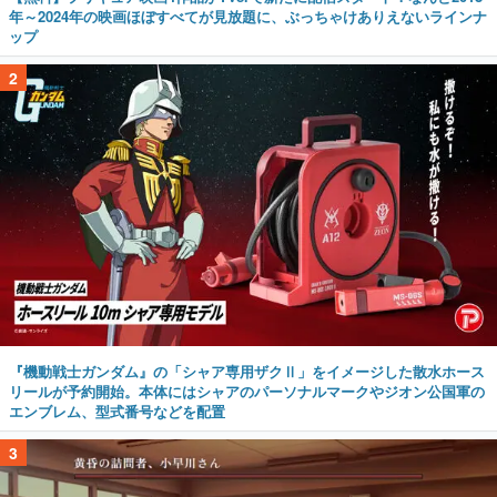
年～2024年の映画ほぼすべてが見放題に、ぶっちゃけありえないラインナ
ップ
2
『機動戦士ガンダム』の「シャア専用ザクⅡ」をイメージした散水ホース
リールが予約開始。本体にはシャアのパーソナルマークやジオン公国軍の
エンブレム、型式番号などを配置
3