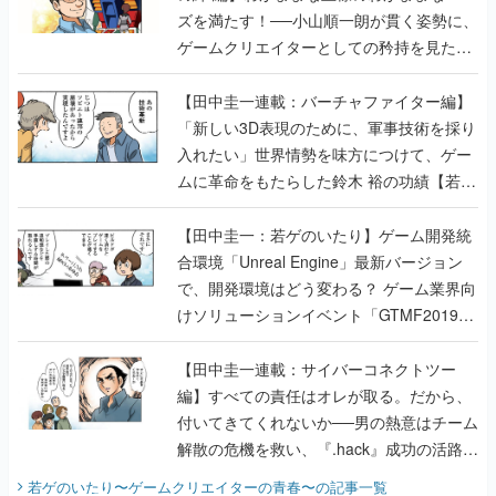
ズを満たす！──小山順一朗が貫く姿勢に、
ゲームクリエイターとしての矜持を見た
【若ゲのいたり最終回】
【田中圭一連載：バーチャファイター編】
「新しい3D表現のために、軍事技術を採り
入れたい」世界情勢を味方につけて、ゲー
ムに革命をもたらした鈴木 裕の功績【若ゲ
のいたり】
【田中圭一：若ゲのいたり】ゲーム開発統
合環境「Unreal Engine」最新バージョン
で、開発環境はどう変わる？ ゲーム業界向
けソリューションイベント「GTMF2019」
に行って、より理解を深めよう【PR】
【田中圭一連載：サイバーコネクトツー
編】すべての責任はオレが取る。だから、
付いてきてくれないか──男の熱意はチーム
解散の危機を救い、『.hack』成功の活路を
開く。業界の快男児・松山 洋に流れる血は
若ゲのいたり〜ゲームクリエイターの青春〜
の記事一覧