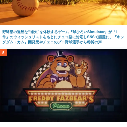
野球部の過酷な“補欠”を体験するゲーム『球ひろいSimulator』が「1
件」のウィッシュリストをもとにチェコ語に対応しSNSで話題に。『キン
グダム・カム』開発元やチェコのプロ野球選手から称賛の声
5