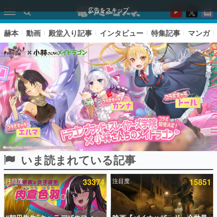
広告をスキップ
赫本
動画
殿堂入り記事
インタビュー
特集記事
マンガ
いま読まれている記事
ピックアップ
注目度
33374
注目度
15851
電ファミのいま読まれている記事ランキング
アプリセール情報