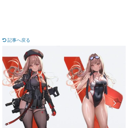
日本のコンテンツ産業やカルチャーに与えた影響を探る企
画です。
日本モバイルゲーム産業史
日本のモバイルゲーム史における主要なトピック・タイト
ルを網羅するほか、開発者へのインタビューや識者による
解説を掲載。約20年の歴史が一望できる決定版！
記事へ戻る
若ゲのいたり〜ゲームクリエイターの青春〜
『うつヌケ』『ペンと箸』等で知られるマンガ家・田中圭
一先生によるゲーム業界レポートマンガです。
なんでゲームは面白い？
ゲーム開発者・hamatsu氏がゲームの魅力を画面や操作の
具体的な形から解き明かしていく、硬派で骨太な評論連載
です。
ゲームが変えた日本語
「経験値」「裏技」「ラスボス」… ゲームにまつわる言葉
の起源や用法の変遷を、コンピューター文化史研究家・タ
イニーP氏が徹底調査。
カテゴリ
特集記事