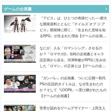
ゲームの企画書
『アビス』は、ひとつの奇跡だった──膨大
な開発資料とともに『テイルズ オブ ジ ア
ビス』開発陣に聞く、「生まれた意味を知
るRPG」が生まれた理由【ゲームの企画
書】
なにが、人を「ロマンシング」させるの
か？『ロマサガ2』当時の企画書とキャラ
設定画から迫る、河津秋敏がRPGに生み出
した「ロマン」の正体とは【ゲームの企画
書】
『ガンパレ』の企画書、ついに公開━初代
PSの伝説的タイトルは、なぜ生まれたの
か？そして『LOOP8』へ受け継がれたもの
【ゲームの企画書】
世界が認めるゲームデザイナー・上田文人