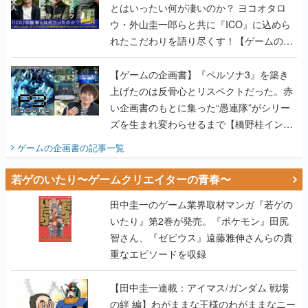
とはいったい何が凄いのか？ ヨコオタロ
ウ・外山圭一郎らと共に『ICO』に込めら
れたこだわりを語り尽くす！【ゲームの企
画書】
【ゲームの企画書】『ペルソナ3』を築き
上げたのは反骨心とリスペクトだった。赤
い企画書のもとに集った“愚連隊”がシリー
ズを生まれ変わらせるまで【橋野桂インタ
ビュー】
ゲームの企画書
の記事一覧
若ゲのいたり〜ゲームクリエイターの青春〜
田中圭一のゲーム業界取材マンガ『若ゲの
いたり』第2巻が発売。『ポケモン』田尻
智さん、『ゼビウス』遠藤雅伸さんらの貴
重なエピソードを収録
【田中圭一連載：アイマス/ガンダム 戦場
の絆 編】わがままな王様のわがままなニー