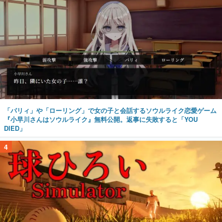
「パリィ」や「ローリング」で女の子と会話するソウルライク恋愛ゲーム
『小早川さんはソウルライク』無料公開。返事に失敗すると「YOU
DIED」
4