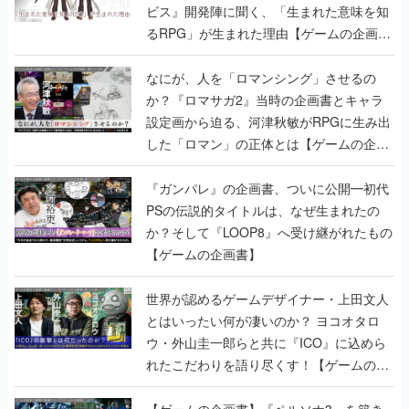
ビス』開発陣に聞く、「生まれた意味を知
るRPG」が生まれた理由【ゲームの企画
書】
なにが、人を「ロマンシング」させるの
か？『ロマサガ2』当時の企画書とキャラ
設定画から迫る、河津秋敏がRPGに生み出
した「ロマン」の正体とは【ゲームの企画
書】
『ガンパレ』の企画書、ついに公開━初代
PSの伝説的タイトルは、なぜ生まれたの
か？そして『LOOP8』へ受け継がれたもの
【ゲームの企画書】
世界が認めるゲームデザイナー・上田文人
とはいったい何が凄いのか？ ヨコオタロ
ウ・外山圭一郎らと共に『ICO』に込めら
れたこだわりを語り尽くす！【ゲームの企
画書】
【ゲームの企画書】『ペルソナ3』を築き