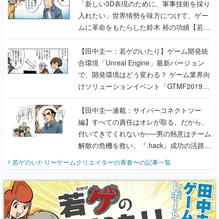
「新しい3D表現のために、軍事技術を採り
入れたい」世界情勢を味方につけて、ゲー
ムに革命をもたらした鈴木 裕の功績【若ゲ
のいたり】
【田中圭一：若ゲのいたり】ゲーム開発統
合環境「Unreal Engine」最新バージョン
で、開発環境はどう変わる？ ゲーム業界向
けソリューションイベント「GTMF2019」
に行って、より理解を深めよう【PR】
【田中圭一連載：サイバーコネクトツー
編】すべての責任はオレが取る。だから、
付いてきてくれないか──男の熱意はチーム
解散の危機を救い、『.hack』成功の活路を
開く。業界の快男児・松山 洋に流れる血は
若ゲのいたり〜ゲームクリエイターの青春〜
の記事一覧
『少年ジャンプ』色だった【若ゲのいた
り】