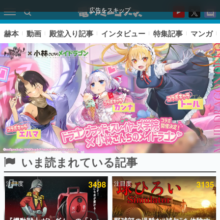
広告をスキップ
赫本
動画
殿堂入り記事
インタビュー
特集記事
マンガ
いま読まれている記事
ピックアップ
注目度
3498
注目度
3135
電ファミのいま読まれている記事ランキング
アプリセール情報