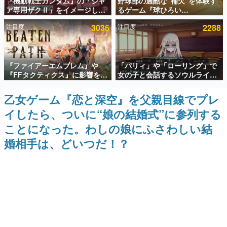
『機動戦士ガンダム』の「シャ
野球部の過酷な“補欠”を体験す
ア専用ザクⅡ」をイメージした
るゲーム『球ひろい
インタビュー
散水ホースリールが予約開始。
Simulator』が「1件」のウィッ
注目度
3036
注目度
2288
本体にはシャアのパーソナルマ
シュリストをもとにチェコ語に
連載・特集一覧
ークやジオン公国軍のエンブレ
対応しSNSで話題に。『キング
ム、型式番号などを配置
ダム・カム』開発元やチェコの
プロ野球選手から称賛の声
殿堂入り記事
『ファイアーエムブレム』や
「パリィ」や「ローリング」で
SNS拡散数が数千以上！ ページビュー数万以上！ などな
ど。多くの人々に読まれた、電ファミ渾身の“殿堂入り”記
『FFタクティクス』に影響を受
女の子と会話するソウルライク
事をまとめました。
けた新作戦略RPG『Beaten
恋愛ゲーム『小早川さんはソウ
Path』2027年に発売へ。
ルライク』無料公開。返事に失
乙女ゲーム『恋と深空』を父親目線でプレ
ゲームの企画書
PC（Steam）、PS5、Xbox、
敗すると「YOU DIED」
名作ゲームクリエイターの方々に製作時のエピソードをお
イしたら、ついに“娘の結婚式”に参列する
Switch向けにリリース予定
聞きし、ヒットする企画（ゲーム）とは何か？を探ってい
きます。
ことになった。わしの娘にふさわしい結
赫本
婚相手は、どいつだ！？
この物語を解いてはいけない。『赫本』は、〈試験問題〉
の形をした短編ホラー小説集です。
新世代に訊く
これからのデジタルゲーム市場を担う若きクリエイター達
の姿を追い、彼らのルーツと情熱を探っていきます。
ゲーム世代の作家たち
ゲームに多大な影響を受けた作家さんに取材し、ゲームが