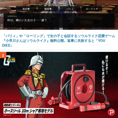
「パリィ」や「ローリング」で女の子と会話するソウルライク恋愛ゲーム
『小早川さんはソウルライク』無料公開。返事に失敗すると「YOU
DIED」
2