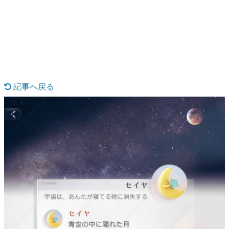
日本のコンテンツ産業やカルチャーに与えた影響を探る企
画です。
日本モバイルゲーム産業史
日本のモバイルゲーム史における主要なトピック・タイト
ルを網羅するほか、開発者へのインタビューや識者による
解説を掲載。約20年の歴史が一望できる決定版！
若ゲのいたり〜ゲームクリエイターの青春〜
『うつヌケ』『ペンと箸』等で知られるマンガ家・田中圭
記事へ戻る
一先生によるゲーム業界レポートマンガです。
なんでゲームは面白い？
ゲーム開発者・hamatsu氏がゲームの魅力を画面や操作の
具体的な形から解き明かしていく、硬派で骨太な評論連載
です。
ゲームが変えた日本語
「経験値」「裏技」「ラスボス」… ゲームにまつわる言葉
の起源や用法の変遷を、コンピューター文化史研究家・タ
イニーP氏が徹底調査。
カテゴリ
特集記事