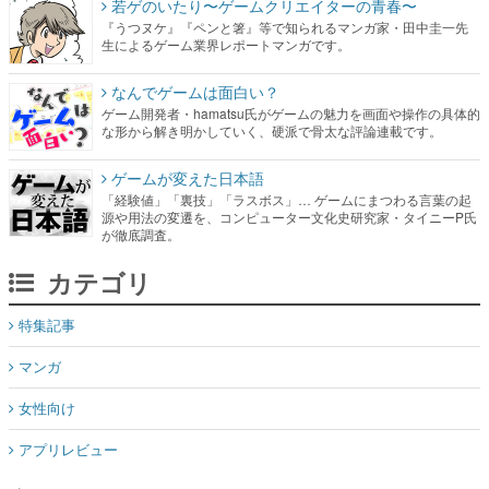
若ゲのいたり〜ゲームクリエイターの青春〜
『うつヌケ』『ペンと箸』等で知られるマンガ家・田中圭一先
生によるゲーム業界レポートマンガです。
なんでゲームは面白い？
ゲーム開発者・hamatsu氏がゲームの魅力を画面や操作の具体的
な形から解き明かしていく、硬派で骨太な評論連載です。
ゲームが変えた日本語
「経験値」「裏技」「ラスボス」… ゲームにまつわる言葉の起
源や用法の変遷を、コンピューター文化史研究家・タイニーP氏
が徹底調査。
カテゴリ
特集記事
マンガ
女性向け
アプリレビュー