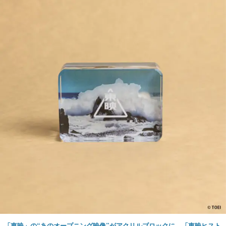
「東映」の“あのオープニング映像”がアクリルブロックに。「東映ヒスト