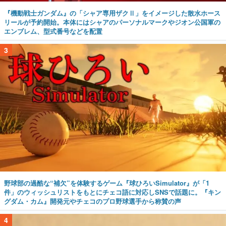
『機動戦士ガンダム』の「シャア専用ザクⅡ」をイメージした散水ホース
リールが予約開始。本体にはシャアのパーソナルマークやジオン公国軍の
エンブレム、型式番号などを配置
3
野球部の過酷な“補欠”を体験するゲーム『球ひろいSimulator』が「1
件」のウィッシュリストをもとにチェコ語に対応しSNSで話題に。『キン
グダム・カム』開発元やチェコのプロ野球選手から称賛の声
4