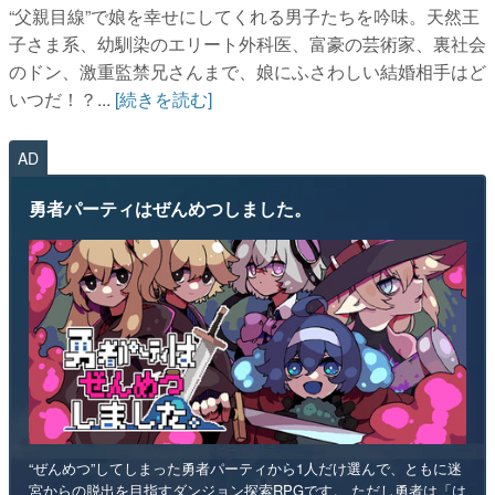
“父親目線”で娘を幸せにしてくれる男子たちを吟味。天然王
子さま系、幼馴染のエリート外科医、富豪の芸術家、裏社会
のドン、激重監禁兄さんまで、娘にふさわしい結婚相手はど
いつだ！？...
[続きを読む]
AD
勇者パーティはぜんめつしました。
“ぜんめつ”してしまった勇者パーティから1人だけ選んで、ともに迷
宮からの脱出を目指すダンジョン探索RPGです。 ただし勇者は「は