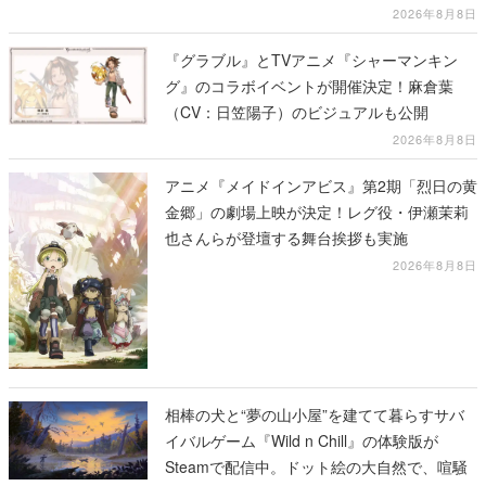
2026年8月8日
『グラブル』とTVアニメ『シャーマンキン
グ』のコラボイベントが開催決定！麻倉葉
（CV：日笠陽子）のビジュアルも公開
2026年8月8日
アニメ『メイドインアビス』第2期「烈日の黄
金郷」の劇場上映が決定！レグ役・伊瀬茉莉
也さんらが登壇する舞台挨拶も実施
2026年8月8日
相棒の犬と“夢の山小屋”を建てて暮らすサバ
イバルゲーム『Wild n Chill』の体験版が
Steamで配信中。ドット絵の大自然で、喧騒