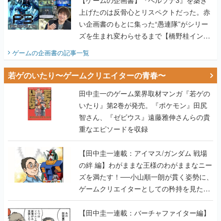
上げたのは反骨心とリスペクトだった。赤
い企画書のもとに集った“愚連隊”がシリー
ズを生まれ変わらせるまで【橋野桂インタ
ビュー】
ゲームの企画書
の記事一覧
若ゲのいたり〜ゲームクリエイターの青春〜
田中圭一のゲーム業界取材マンガ『若ゲの
いたり』第2巻が発売。『ポケモン』田尻
智さん、『ゼビウス』遠藤雅伸さんらの貴
重なエピソードを収録
【田中圭一連載：アイマス/ガンダム 戦場
の絆 編】わがままな王様のわがままなニー
ズを満たす！──小山順一朗が貫く姿勢に、
ゲームクリエイターとしての矜持を見た
【若ゲのいたり最終回】
【田中圭一連載：バーチャファイター編】