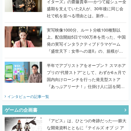
イターズ』の齋藤貴幸──かつて縦シュー全
盛期を支えていた2人が、30年後に同じ会
社で机を並べる理由とは。新作
『TATSUJIN EXTREME』で初タッグを組
んだレジェンド2人に訊く開発秘話
実写映像1000分、ルート分岐100種類以
上。配信開始5日で100万本を売った、中国
発の実写インタラクティブドラマゲーム
『盛世天下：女帝への道II』の、規模が違
うこだわりをプロデューサーに聞いた
半年でアプリストアをオープン？ スマホア
プリの“代替ストア”として、わずか6ヵ月で
国内向けローンチを行った発見型ストア
『あっぷアリーナ！』仕掛け人に話を聞い
てみた
インタビュー
の記事一覧
ゲームの企画書
『アビス』は、ひとつの奇跡だった──膨大
な開発資料とともに『テイルズ オブ ジ ア