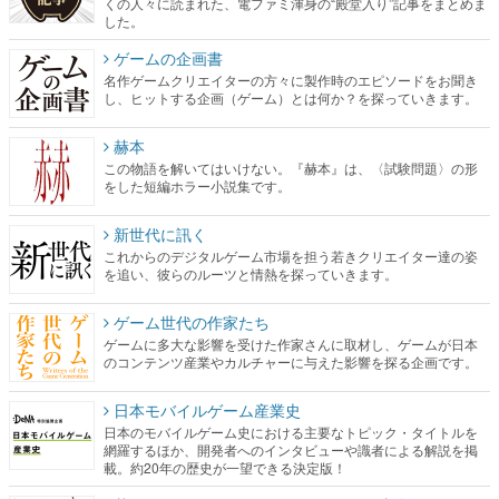
くの人々に読まれた、電ファミ渾身の“殿堂入り”記事をまとめま
した。
ゲームの企画書
名作ゲームクリエイターの方々に製作時のエピソードをお聞き
し、ヒットする企画（ゲーム）とは何か？を探っていきます。
赫本
この物語を解いてはいけない。『赫本』は、〈試験問題〉の形
をした短編ホラー小説集です。
新世代に訊く
これからのデジタルゲーム市場を担う若きクリエイター達の姿
を追い、彼らのルーツと情熱を探っていきます。
ゲーム世代の作家たち
ゲームに多大な影響を受けた作家さんに取材し、ゲームが日本
のコンテンツ産業やカルチャーに与えた影響を探る企画です。
日本モバイルゲーム産業史
日本のモバイルゲーム史における主要なトピック・タイトルを
網羅するほか、開発者へのインタビューや識者による解説を掲
載。約20年の歴史が一望できる決定版！