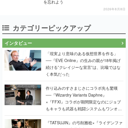
を忘れよう
2026年8月8日
カテゴリーピックアップ
インタビュー
「現実より意味のある仮想世界を作る」
──『EVE Online』の生みの親が18年掲げ
続ける”クレイジーな宣言”は、比喩ではな
く本気だった
作り込みのすさまじさにコラボ先も驚嘆
──『Wizardry Variants Daphne』
×『FFXI』コラボが期間限定なのにジョブ
もキャラも武器も戦闘システムもワンオフ
で作り込まれた理由を両ディレクターに聞
く
『TATSUJIN』の弓削雅稔×『ライデンファ