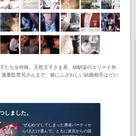
男子たちを吟味。天然王子さま系、幼馴染のエリート外
、激重監禁兄さんまで、娘にふさわしい結婚相手はどい
つしました。
“ぜんめつ”してしまった勇者パーティか
ら1人だけ選んで、ともに迷宮からの脱