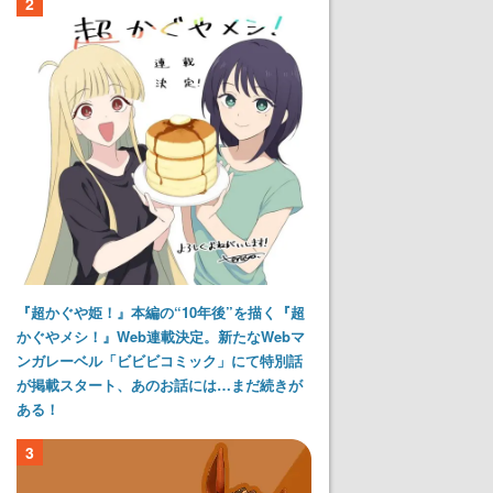
2
『超かぐや姫！』本編の“10年後”を描く『超
かぐやメシ！』Web連載決定。新たなWebマ
ンガレーベル「ビビビコミック」にて特別話
が掲載スタート、あのお話には…まだ続きが
ある！
3