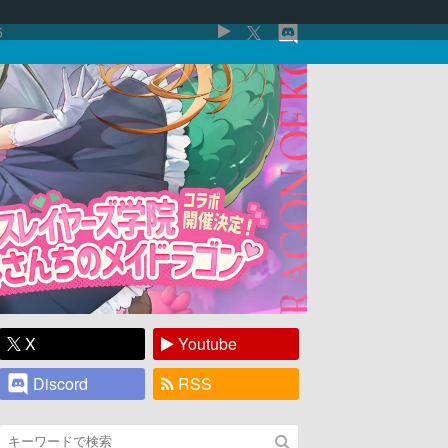
5
X
Youtube
Discord
RSS