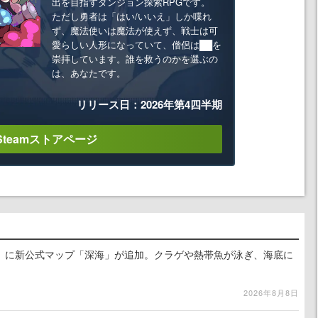
出を目指すダンジョン探索RPGです。
ただし勇者は「はい/いいえ」しか喋れ
ず、魔法使いは魔法が使えず、戦士は可
愛らしい人形になっていて、僧侶は██を
崇拝しています。誰を救うのかを選ぶの
は、あなたです。
リリース日：2026年第4四半期
Steamストアページ
』に新公式マップ「深海」が追加。クラゲや熱帯魚が泳ぎ、海底に
2026年8月8日