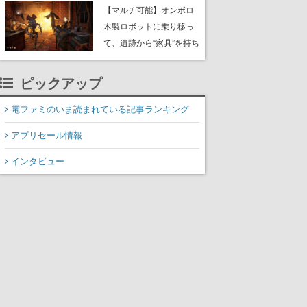
や大きな貝も
【マルチ可能】オンボロ
木製ロボットに乗り移っ
て、遺跡から“家具”を持ち
帰るホラーアクションゲ
ーム『GRAIN ROT』が本
ピックアップ
日8月8日Steamにて発
売。迫る“腐敗”から逃げ延
電ファミのいま読まれている記事ランキング
び、持ち帰った家具で基
アプリセール情報
地を再建
インタビュー