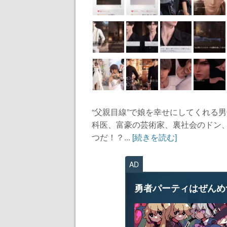
“父親目線”で娘を幸せにしてくれる
科医、富豪の芸術家、裏社会のドン
つだ！？...
[続きを読む]
AD
勇者パーティはぜんめ