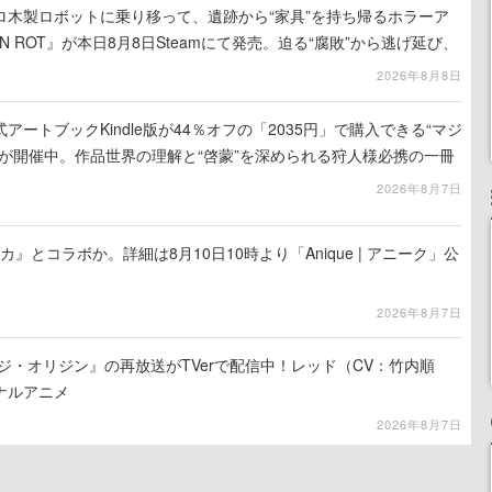
ロ木製ロボットに乗り移って、遺跡から“家具”を持ち帰るホラーア
N ROT』が本日8月8日Steamにて発売。迫る“腐敗”から逃げ延び、
を再建
2026年8月8日
ートブックKindle版が44％オフの「2035円」で購入できる“マジ
が開催中。作品世界の理解と“啓蒙”を深められる狩人様必携の一冊
2026年8月7日
カ』とコラボか。詳細は8月10日10時より「Anique | アニーク」公
2026年8月7日
ジ・オリジン』の再放送がTVerで配信中！レッド（CV：竹内順
ナルアニメ
2026年8月7日