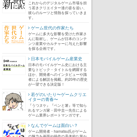
これからのデジタルゲーム市場を担
う若きクリエイター達の姿を追い、
彼らのルーツと情熱を探っていきま
す。
ゲーム世代の作家たち
ゲームに多大な影響を受けた作家さ
んに取材し、ゲームが日本のコンテ
ンツ産業やカルチャーに与えた影響
を探る企画です。
日本モバイルゲーム産業史
日本のモバイルゲーム史における主
要なトピック・タイトルを網羅する
ほか、開発者へのインタビューや識
者による解説を掲載。約20年の歴史
が一望できる決定版！
若ゲのいたり〜ゲームクリエ
イターの青春〜
『うつヌケ』『ペンと箸』等で知ら
れるマンガ家・田中圭一先生による
ゲーム業界レポートマンガです。
なんでゲームは面白い？
ゲーム開発者・hamatsu氏がゲーム
の魅力を画面や操作の具体的な形か