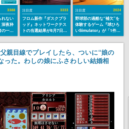
3388
3333
2024
注目度
注目度
られない
フロム新作『ダスクブラ
野球部の過酷な“補欠”を
く深夜枠
ッド』ネットワークテス
体験するゲーム『球ひろ
者の一部
トの当選結果が8月7日22
いSimulator』が「1件」
違法薬物
時に発表。応募サイトの
のウィッシュリストをも
描写も含
マイページから確認可
とにチェコ語に対応し
論を交わ
能、テスト実施は8月21
SNSで話題に。『キング
父親目線でプレイしたら、ついに“娘の
日～24日
ダム・カム』開発元やチ
なった。わしの娘にふさわしい結婚相
ェコのプロ野球選手から
称賛の声