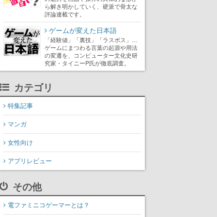
ら解き明かしていく、硬派で骨太な
評論連載です。
ゲームが変えた日本語
「経験値」「裏技」「ラスボス」…
ゲームにまつわる言葉の起源や用法
の変遷を、コンピューター文化史研
究家・タイニーP氏が徹底調査。
カテゴリ
特集記事
マンガ
女性向け
アプリレビュー
その他
電ファミニコゲーマーとは？