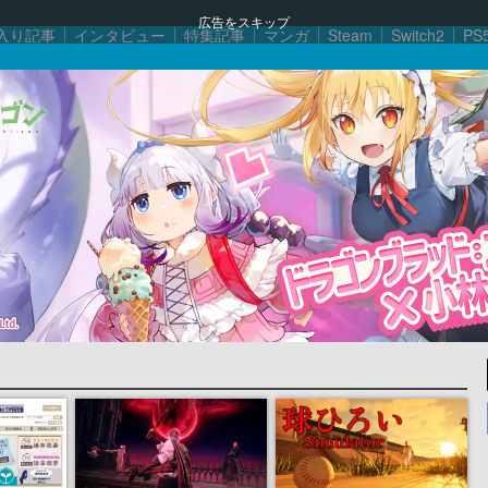
広告をスキップ
入り記事
インタビュー
特集記事
マンガ
Steam
Switch2
PS