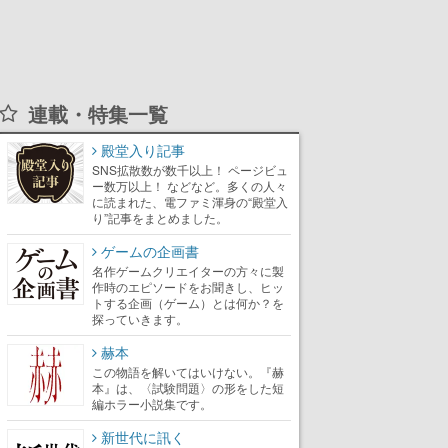
連載・特集一覧
殿堂入り記事
SNS拡散数が数千以上！ ページビュ
ー数万以上！ などなど。多くの人々
に読まれた、電ファミ渾身の“殿堂入
り”記事をまとめました。
ゲームの企画書
名作ゲームクリエイターの方々に製
作時のエピソードをお聞きし、ヒッ
トする企画（ゲーム）とは何か？を
探っていきます。
赫本
この物語を解いてはいけない。『赫
本』は、〈試験問題〉の形をした短
編ホラー小説集です。
新世代に訊く