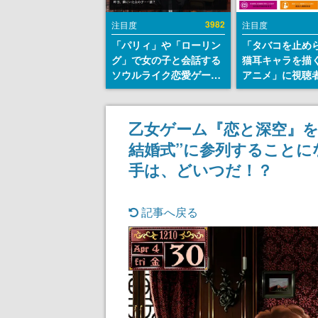
3982
注目度
注目度
「パリィ」や「ローリン
「タバコを止め
グ」で女の子と会話する
猫耳キャラを描
ソウルライク恋愛ゲーム
アニメ」に視聴
『小早川さんはソウルラ
から批判意見。
イク』無料公開。返事に
の使用と思しき
失敗すると「YOU
めて、BPOが議
乙女ゲーム『恋と深空』を
DIED」
す
結婚式”に参列することに
手は、どいつだ！？
記事へ戻る