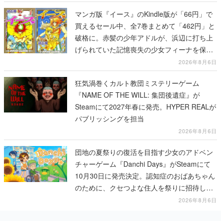
マンガ版『イース』のKindle版が「66円」で
買えるセール中、全7巻まとめて「462円」と
破格に。赤髪の少年アドルが、浜辺に打ち上
げられていた記憶喪失の少女フィーナを保護
する場面から冒険がはじまる
2026年8月6日
狂気渦巻くカルト教団ミステリーゲーム
『NAME OF THE WILL: 集団後遺症』が
Steamにて2027年春に発売。HYPER REALが
パブリッシングを担当
2026年8月6日
団地の夏祭りの復活を目指す少女のアドベン
チャーゲーム『Danchi Days』がSteamにて
10月30日に発売決定。認知症のおばあちゃん
のために、クセつよな住人を祭りに招待して
いく
2026年8月6日