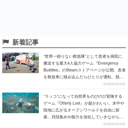
新着記事
“世界一頼りない救急隊”として患者を病院に
搬送する最大4人協力ゲーム『Emergency
Buddies』のSteamストアページが公開。患者
を救急車に積み込んだらひとりが運転、残り
のクルーは後部で患者の命を繋げ
2026年8月6日
“ラッコ”になって自然界をのびのび冒険する
ゲーム『Otterly Lost』が超かわいい。水中や
陸地に広がるオープンワールドを自由に探
索、貝殻集めや能力を強化していきながら、
動物たちの依頼を達成していく
2026年8月6日