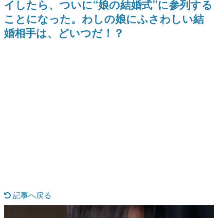
イしたら、ついに“娘の結婚式”に参列する
間以内に配信される予定
ー？＾＾」暗黒微笑の夢女子
日本のコンテンツ産業やカルチャーに与えた影響を探る企
や、萌え声不思議ちゃん女子と
ことになった。わしの娘にふさわしい結
画です。
青春を謳歌
婚相手は、どいつだ！？
日本モバイルゲーム産業史
日本のモバイルゲーム史における主要なトピック・タイト
ルを網羅するほか、開発者へのインタビューや識者による
解説を掲載。約20年の歴史が一望できる決定版！
若ゲのいたり〜ゲームクリエイターの青春〜
『うつヌケ』『ペンと箸』等で知られるマンガ家・田中圭
一先生によるゲーム業界レポートマンガです。
なんでゲームは面白い？
ゲーム開発者・hamatsu氏がゲームの魅力を画面や操作の
具体的な形から解き明かしていく、硬派で骨太な評論連載
です。
ゲームが変えた日本語
「経験値」「裏技」「ラスボス」… ゲームにまつわる言葉
の起源や用法の変遷を、コンピューター文化史研究家・タ
イニーP氏が徹底調査。
カテゴリ
記事へ戻る
特集記事