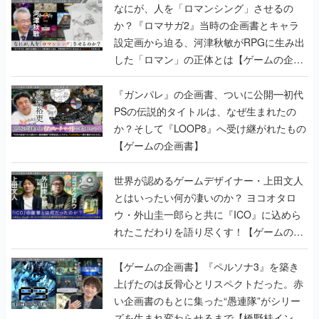
なにが、人を「ロマンシング」させるの
か？『ロマサガ2』当時の企画書とキャラ
設定画から迫る、河津秋敏がRPGに生み出
した「ロマン」の正体とは【ゲームの企画
書】
『ガンパレ』の企画書、ついに公開━初代
PSの伝説的タイトルは、なぜ生まれたの
か？そして『LOOP8』へ受け継がれたもの
【ゲームの企画書】
世界が認めるゲームデザイナー・上田文人
とはいったい何が凄いのか？ ヨコオタロ
ウ・外山圭一郎らと共に『ICO』に込めら
れたこだわりを語り尽くす！【ゲームの企
画書】
【ゲームの企画書】『ペルソナ3』を築き
上げたのは反骨心とリスペクトだった。赤
い企画書のもとに集った“愚連隊”がシリー
ズを生まれ変わらせるまで【橋野桂インタ