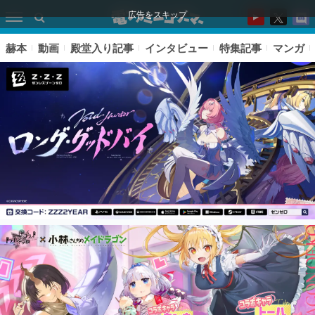
広告をスキップ
赫本
動画
殿堂入り記事
インタビュー
特集記事
マンガ
ピックアップ
電ファミのいま読まれている記事ランキング
アプリセール情報