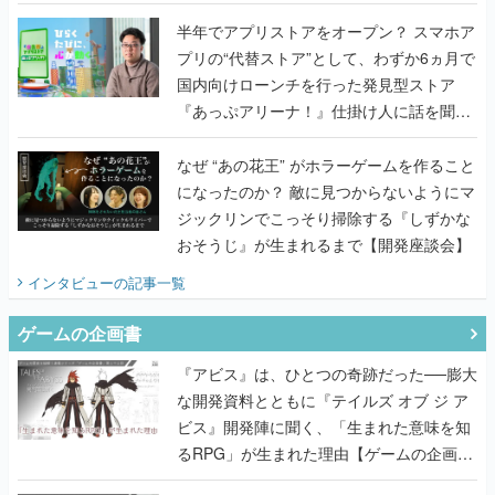
うこだわりをプロデューサーに聞いた
半年でアプリストアをオープン？ スマホア
プリの“代替ストア”として、わずか6ヵ月で
国内向けローンチを行った発見型ストア
『あっぷアリーナ！』仕掛け人に話を聞い
てみた
なぜ “あの花王” がホラーゲームを作ること
になったのか？ 敵に見つからないようにマ
ジックリンでこっそり掃除する『しずかな
おそうじ』が生まれるまで【開発座談会】
インタビュー
の記事一覧
ゲームの企画書
『アビス』は、ひとつの奇跡だった──膨大
な開発資料とともに『テイルズ オブ ジ ア
ビス』開発陣に聞く、「生まれた意味を知
るRPG」が生まれた理由【ゲームの企画
書】