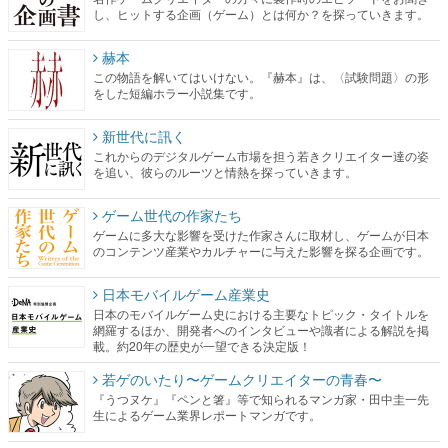
し、ヒットする企画（ゲーム）とは何か？を探っていきます。
赫本
この物語を解いてはいけない。『赫本』は、〈試験問題〉の形
をした短編ホラー小説集です。
新世代に訊く
これからのデジタルゲーム市場を担う若きクリエイター達の姿
を追い、彼らのルーツと情熱を探っていきます。
ゲーム世代の作家たち
ゲームに多大な影響を受けた作家さんに取材し、ゲームが日本
のコンテンツ産業やカルチャーに与えた影響を探る企画です。
日本モバイルゲーム産業史
日本のモバイルゲーム史における主要なトピック・タイトルを
網羅するほか、開発者へのインタビューや識者による解説を掲
載。約20年の歴史が一望できる決定版！
若ゲのいたり〜ゲームクリエイターの青春〜
『うつヌケ』『ペンと箸』等で知られるマンガ家・田中圭一先
生によるゲーム業界レポートマンガです。