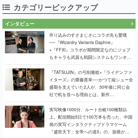
カテゴリーピックアップ
インタビュー
作り込みのすさまじさにコラボ先も驚嘆
──『Wizardry Variants Daphne』
×『FFXI』コラボが期間限定なのにジョブ
もキャラも武器も戦闘システムもワンオフ
で作り込まれた理由を両ディレクターに聞
く
『TATSUJIN』の弓削雅稔×『ライデンファ
イターズ』の齋藤貴幸──かつて縦シュー全
盛期を支えていた2人が、30年後に同じ会
社で机を並べる理由とは。新作
『TATSUJIN EXTREME』で初タッグを組
んだレジェンド2人に訊く開発秘話
実写映像1000分、ルート分岐100種類以
上。配信開始5日で100万本を売った、中国
発の実写インタラクティブドラマゲーム
『盛世天下：女帝への道II』の、規模が違