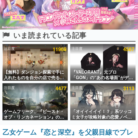
インタビュー
連載・特集一覧
いま読まれている記事
殿堂入り記事
SNS拡散数が数千以上！ ページビュー数万以上！ などな
ど。多くの人々に読まれた、電ファミ渾身の“殿堂入り”記
注目度
11968
注目度
4587
事をまとめました。
ゲームの企画書
名作ゲームクリエイターの方々に製作時のエピソードをお
聞きし、ヒットする企画（ゲーム）とは何か？を探ってい
【無料】ダンジョン探索で手に
『VALORANT』元プロ
きます。
入れたものを自分の店で売るゲ
「GON」の“あの名場面”がデザ
ーム『Moonlighter』がSteam
インされた新作グッズが本日8月
赫本
注目度
4477
注目度
3113
にて無料配布中！続編
5日より期間限定で発売。Tシャ
この物語を解いてはいけない。『赫本』は、〈試験問題〉
『Moonlighter 2』の9月2日正
ツやコインケース、アクキーな
の形をした短編ホラー小説集です。
式リリースを記念したキャンペ
どが全品受注生産で登場、過去
ーン
に発売したグッズの再販も
新世代に訊く
ゲームフリーク、『ビースト・
「オイイイイイ！？」系ツッコ
これからのデジタルゲーム市場を担う若きクリエイター達
オブ・リンカネーション』の継
ミ女子が攻略対象の恋愛ノベル
の姿を追い、彼らのルーツと情熱を探っていきます。
続的なアプデ方針を表明。ユー
ゲーム『美術部カノジョ』
ザーからの意見を真摯に受け止
Steamストアページが公開。
乙女ゲーム『恋と深空』を父親目線でプレ
ゲーム世代の作家たち
めて対応へ。修正パッチは約1週
「お前らーそろそろ自重しろ
ゲームに多大な影響を受けた作家さんに取材し、ゲームが