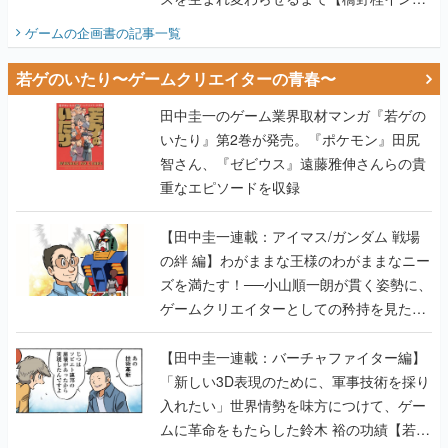
ビュー】
ゲームの企画書
の記事一覧
若ゲのいたり〜ゲームクリエイターの青春〜
田中圭一のゲーム業界取材マンガ『若ゲの
いたり』第2巻が発売。『ポケモン』田尻
智さん、『ゼビウス』遠藤雅伸さんらの貴
重なエピソードを収録
【田中圭一連載：アイマス/ガンダム 戦場
の絆 編】わがままな王様のわがままなニー
ズを満たす！──小山順一朗が貫く姿勢に、
ゲームクリエイターとしての矜持を見た
【若ゲのいたり最終回】
【田中圭一連載：バーチャファイター編】
「新しい3D表現のために、軍事技術を採り
入れたい」世界情勢を味方につけて、ゲー
ムに革命をもたらした鈴木 裕の功績【若ゲ