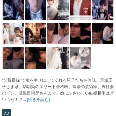
“父親目線”で娘を幸せにしてくれる男子たちを吟味。天然王
子さま系、幼馴染のエリート外科医、富豪の芸術家、裏社会
のドン、激重監禁兄さんまで、娘にふさわしい結婚相手はど
いつだ！？...
[続きを読む]
AD