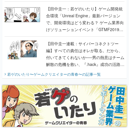
のいたり】
【田中圭一：若ゲのいたり】ゲーム開発統
合環境「Unreal Engine」最新バージョン
で、開発環境はどう変わる？ ゲーム業界向
けソリューションイベント「GTMF2019」
に行って、より理解を深めよう【PR】
【田中圭一連載：サイバーコネクトツー
編】すべての責任はオレが取る。だから、
付いてきてくれないか──男の熱意はチーム
解散の危機を救い、『.hack』成功の活路を
開く。業界の快男児・松山 洋に流れる血は
若ゲのいたり〜ゲームクリエイターの青春〜
の記事一覧
『少年ジャンプ』色だった【若ゲのいた
り】