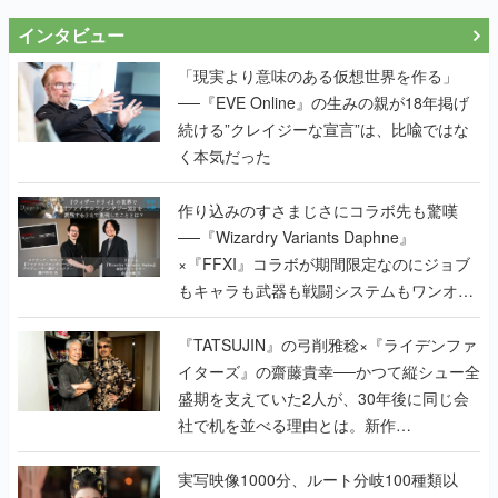
インタビュー
「現実より意味のある仮想世界を作る」
──『EVE Online』の生みの親が18年掲げ
続ける”クレイジーな宣言”は、比喩ではな
く本気だった
作り込みのすさまじさにコラボ先も驚嘆
──『Wizardry Variants Daphne』
×『FFXI』コラボが期間限定なのにジョブ
もキャラも武器も戦闘システムもワンオフ
で作り込まれた理由を両ディレクターに聞
く
『TATSUJIN』の弓削雅稔×『ライデンファ
イターズ』の齋藤貴幸──かつて縦シュー全
盛期を支えていた2人が、30年後に同じ会
社で机を並べる理由とは。新作
『TATSUJIN EXTREME』で初タッグを組
んだレジェンド2人に訊く開発秘話
実写映像1000分、ルート分岐100種類以