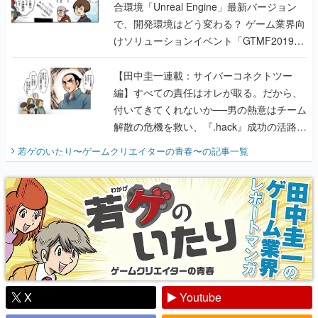
合環境「Unreal Engine」最新バージョン
で、開発環境はどう変わる？ ゲーム業界向
けソリューションイベント「GTMF2019」
に行って、より理解を深めよう【PR】
【田中圭一連載：サイバーコネクトツー
編】すべての責任はオレが取る。だから、
付いてきてくれないか──男の熱意はチーム
解散の危機を救い、『.hack』成功の活路を
開く。業界の快男児・松山 洋に流れる血は
若ゲのいたり〜ゲームクリエイターの青春〜
の記事一覧
『少年ジャンプ』色だった【若ゲのいた
り】
X
Youtube