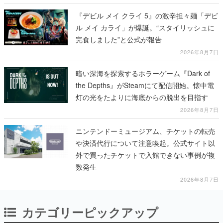
『デビル メイ クライ 5』の激辛担々麺「デビ
ル メイ カライ」が爆誕。“スタイリッシュに
完食しました”と公式が報告
2026年8月7日
暗い深海を探索するホラーゲーム『Dark of
the Depths』がSteamにて配信開始。懐中電
灯の光をたよりに海底からの脱出を目指す
2026年8月7日
ニンテンドーミュージアム、チケットの転売
や決済代行について注意喚起。公式サイト以
外で買ったチケットで入館できない事例が複
数発生
2026年8月7日
カテゴリーピックアップ