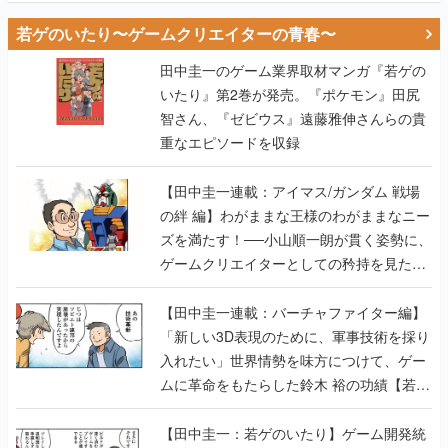
若ゲのいたり〜ゲームクリエイターの青春〜
田中圭一のゲーム業界取材マンガ『若ゲの
いたり』第2巻が発売。『ポケモン』田尻
智さん、『ゼビウス』遠藤雅伸さんらの貴
重なエピソードを収録
【田中圭一連載：アイマス/ガンダム 戦場
の絆 編】わがままな王様のわがままなニー
ズを満たす！──小山順一朗が貫く姿勢に、
ゲームクリエイターとしての矜持を見た
【若ゲのいたり最終回】
【田中圭一連載：バーチャファイター編】
「新しい3D表現のために、軍事技術を採り
入れたい」世界情勢を味方につけて、ゲー
ムに革命をもたらした鈴木 裕の功績【若ゲ
のいたり】
【田中圭一：若ゲのいたり】ゲーム開発統