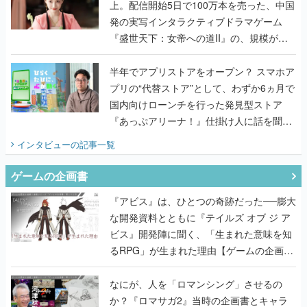
上。配信開始5日で100万本を売った、中国
発の実写インタラクティブドラマゲーム
『盛世天下：女帝への道II』の、規模が違
うこだわりをプロデューサーに聞いた
半年でアプリストアをオープン？ スマホア
プリの“代替ストア”として、わずか6ヵ月で
国内向けローンチを行った発見型ストア
『あっぷアリーナ！』仕掛け人に話を聞い
てみた
インタビュー
の記事一覧
ゲームの企画書
『アビス』は、ひとつの奇跡だった──膨大
な開発資料とともに『テイルズ オブ ジ ア
ビス』開発陣に聞く、「生まれた意味を知
るRPG」が生まれた理由【ゲームの企画
書】
なにが、人を「ロマンシング」させるの
か？『ロマサガ2』当時の企画書とキャラ