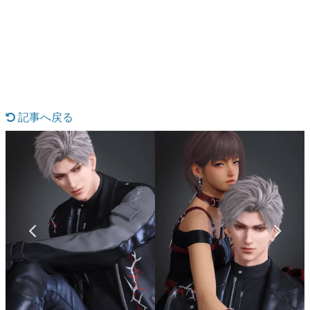
日本のコンテンツ産業やカルチャーに与えた影響を探る企
画です。
日本モバイルゲーム産業史
日本のモバイルゲーム史における主要なトピック・タイト
ルを網羅するほか、開発者へのインタビューや識者による
解説を掲載。約20年の歴史が一望できる決定版！
若ゲのいたり〜ゲームクリエイターの青春〜
『うつヌケ』『ペンと箸』等で知られるマンガ家・田中圭
記事へ戻る
一先生によるゲーム業界レポートマンガです。
なんでゲームは面白い？
ゲーム開発者・hamatsu氏がゲームの魅力を画面や操作の
具体的な形から解き明かしていく、硬派で骨太な評論連載
です。
ゲームが変えた日本語
「経験値」「裏技」「ラスボス」… ゲームにまつわる言葉
の起源や用法の変遷を、コンピューター文化史研究家・タ
イニーP氏が徹底調査。
カテゴリ
特集記事