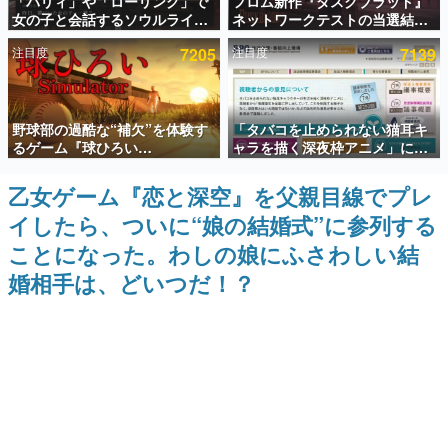
「パリィ」や「ローリング」で
フロム新作『ダスクブラッド』
女の子と会話するソウルライク
ネットワークテストの当選結果
インタビュー
恋愛ゲーム『小早川さんはソウ
が8月7日22時に発表。応募サイ
注目度
7205
注目度
7139
ルライク』無料公開。返事に失
トのマイページから確認可能、
連載・特集一覧
敗すると「YOU DIED」
テスト実施は8月21日～24日
殿堂入り記事
野球部の過酷な“補欠”を体験す
「タバコを止められない猫耳キ
SNS拡散数が数千以上！ ページビュー数万以上！ などな
ど。多くの人々に読まれた、電ファミ渾身の“殿堂入り”記
るゲーム『球ひろい
ャラを描く深夜枠アニメ」に視
事をまとめました。
Simulator』が「1件」のウィッ
聴者の一部から批判意見。違法
シュリストをもとにチェコ語に
薬物の使用と思しき描写も含め
乙女ゲーム『恋と深空』を父親目線でプレ
ゲームの企画書
対応しSNSで話題に。『キング
て、BPOが議論を交わす
名作ゲームクリエイターの方々に製作時のエピソードをお
イしたら、ついに“娘の結婚式”に参列する
ダム・カム』開発元やチェコの
聞きし、ヒットする企画（ゲーム）とは何か？を探ってい
プロ野球選手から称賛の声
きます。
ことになった。わしの娘にふさわしい結
赫本
婚相手は、どいつだ！？
この物語を解いてはいけない。『赫本』は、〈試験問題〉
の形をした短編ホラー小説集です。
新世代に訊く
これからのデジタルゲーム市場を担う若きクリエイター達
の姿を追い、彼らのルーツと情熱を探っていきます。
ゲーム世代の作家たち
ゲームに多大な影響を受けた作家さんに取材し、ゲームが