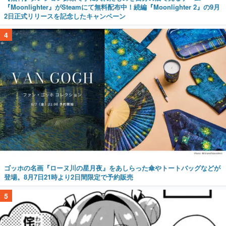
『Moonlighter』がSteamにて無料配布中！続編『Moonlighter 2』の9月
2日正式リリースを記念したキャンペーン
4
ゴッホの名画『ローヌ川の星月夜』をあしらった傘やトートバッグなどが
登場。8月7日21時より2日間限定で予約販売
5