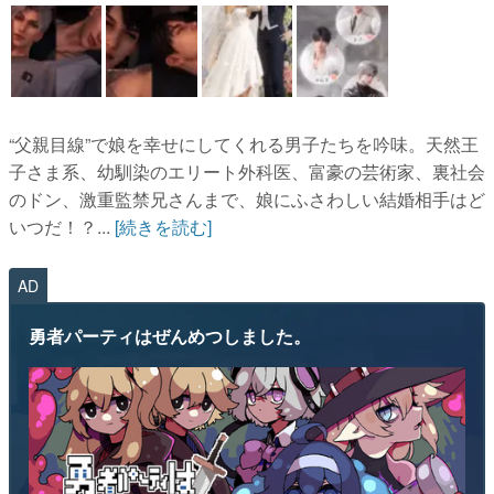
“父親目線”で娘を幸せにしてくれる男子たちを吟味。天然王
子さま系、幼馴染のエリート外科医、富豪の芸術家、裏社会
のドン、激重監禁兄さんまで、娘にふさわしい結婚相手はど
いつだ！？...
[続きを読む]
AD
勇者パーティはぜんめつしました。