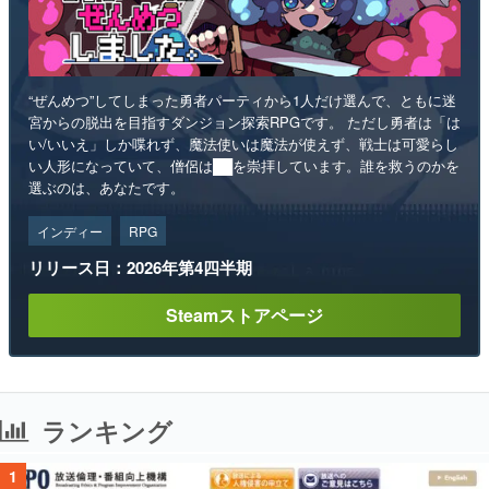
“ぜんめつ”してしまった勇者パーティから1人だけ選んで、ともに迷
宮からの脱出を目指すダンジョン探索RPGです。 ただし勇者は「は
い/いいえ」しか喋れず、魔法使いは魔法が使えず、戦士は可愛らし
い人形になっていて、僧侶は██を崇拝しています。誰を救うのかを
選ぶのは、あなたです。
インディー
RPG
リリース日：2026年第4四半期
Steamストアページ
ランキング
1