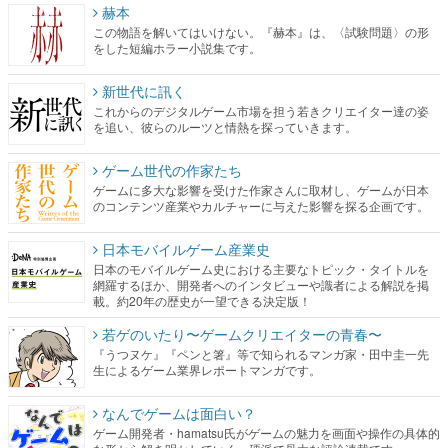
赫本
この物語を解いてはいけない。『赫本』は、〈試験問題〉の形
をした短編ホラー小説集です。
新世代に訊く
これからのデジタルゲーム市場を担う若きクリエイター達の姿
を追い、彼らのルーツと情熱を探っていきます。
ゲーム世代の作家たち
ゲームに多大な影響を受けた作家さんに取材し、ゲームが日本
のコンテンツ産業やカルチャーに与えた影響を探る企画です。
日本モバイルゲーム産業史
日本のモバイルゲーム史における主要なトピック・タイトルを
網羅するほか、開発者へのインタビューや識者による解説を掲
載。約20年の歴史が一望できる決定版！
若ゲのいたり〜ゲームクリエイターの青春〜
『うつヌケ』『ペンと箸』等で知られるマンガ家・田中圭一先
生によるゲーム業界レポートマンガです。
なんでゲームは面白い？
ゲーム開発者・hamatsu氏がゲームの魅力を画面や操作の具体的