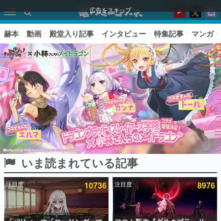
広告をスキップ
赫本
動画
殿堂入り記事
インタビュー
特集記事
マンガ
いま読まれている記事
ピックアップ
注目度
10736
注目度
8976
電ファミのいま読まれている記事ランキング
アプリセール情報