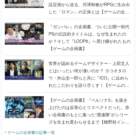
設定画から迫る、河津秋敏がRPGに生み出
した「ロマン」の正体とは【ゲームの企画
書】
『ガンパレ』の企画書、ついに公開━初代
PSの伝説的タイトルは、なぜ生まれたの
か？そして『LOOP8』へ受け継がれたもの
【ゲームの企画書】
世界が認めるゲームデザイナー・上田文人
とはいったい何が凄いのか？ ヨコオタロ
ウ・外山圭一郎らと共に『ICO』に込めら
れたこだわりを語り尽くす！【ゲームの企
画書】
【ゲームの企画書】『ペルソナ3』を築き
上げたのは反骨心とリスペクトだった。赤
い企画書のもとに集った“愚連隊”がシリー
ズを生まれ変わらせるまで【橋野桂インタ
ビュー】
ゲームの企画書
の記事一覧