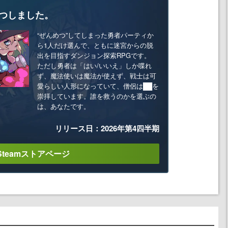
つしました。
“ぜんめつ”してしまった勇者パーティか
ら1人だけ選んで、ともに迷宮からの脱
出を目指すダンジョン探索RPGです。
ただし勇者は「はい/いいえ」しか喋れ
ず、魔法使いは魔法が使えず、戦士は可
愛らしい人形になっていて、僧侶は██を
崇拝しています。誰を救うのかを選ぶの
は、あなたです。
リリース日：2026年第4四半期
Steamストアページ