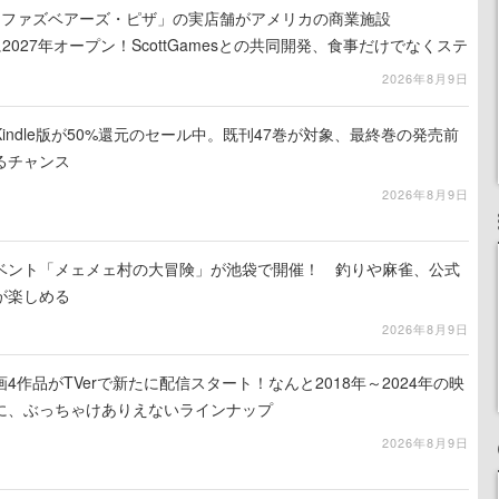
ィ・ファズベアーズ・ピザ」の実店舗がアメリカの商業施設
am」に2027年オープン！ScottGamesとの共同開発、食事だけでなくステ
ホラー体験も楽しめる
2026年8月9日
indle版が50%還元のセール中。既刊47巻が対象、最終巻の発売前
るチャンス
2026年8月9日
イベント「メェメェ村の大冒険」が池袋で開催！ 釣りや麻雀、公式
が楽しめる
2026年8月9日
4作品がTVerで新たに配信スタート！なんと2018年～2024年の映
に、ぶっちゃけありえないラインナップ
2026年8月9日