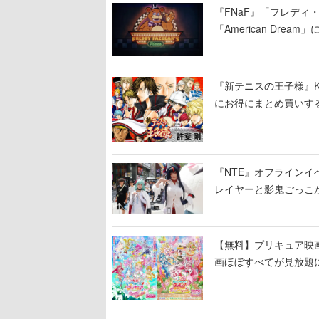
『FNaF』「フレデ
「American Dre
ージショーや没入型の
『新テニスの王子様』K
にお得にまとめ買いす
『NTE』オフライン
レイヤーと影鬼ごっこ
【無料】プリキュア映画
画ほぼすべてが見放題