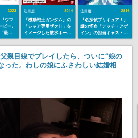
3223
3014
2816
注目度
注目度
と『ウマ
『機動戦士ガンダム』の
『名探偵プリキュア！』
ービー』
「シャア専用ザクⅡ」を
謎の怪盗「デッチ・アゲ
“最大
イメージした散水ホース
イン」の担当キャストは
5周年キ
リールが予約開始。本体
天﨑滉平さんと判明。
も発表
にはシャアのパーソナル
『Re:ゼロから始める異
マークやジオン公国軍の
世界生活』オットー役、
父親目線でプレイしたら、ついに“娘の
エンブレム、型式番号な
『ヒプノシスマイク』山
なった。わしの娘にふさわしい結婚相
どを配置
田三郎役など