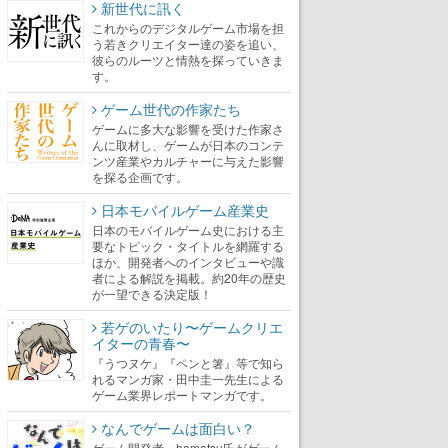
新世代に訊く
これからのデジタルゲーム市場を担
う若きクリエイター達の姿を追い、
彼らのルーツと情熱を探っていきま
す。
ゲーム世代の作家たち
ゲームに多大な影響を受けた作家さ
んに取材し、ゲームが日本のコンテ
ンツ産業やカルチャーに与えた影響
を探る企画です。
日本モバイルゲーム産業史
日本のモバイルゲーム史における主
要なトピック・タイトルを網羅する
ほか、開発者へのインタビューや識
者による解説を掲載。約20年の歴史
が一望できる決定版！
若ゲのいたり〜ゲームクリエ
イターの青春〜
『うつヌケ』『ペンと箸』等で知ら
れるマンガ家・田中圭一先生による
ゲーム業界レポートマンガです。
なんでゲームは面白い？
ゲーム開発者・hamatsu氏がゲーム