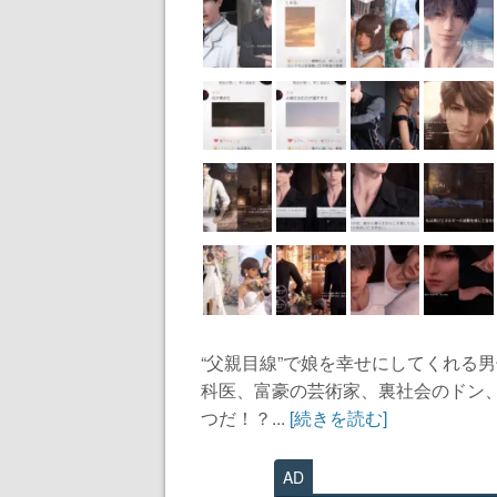
“父親目線”で娘を幸せにしてくれる
科医、富豪の芸術家、裏社会のドン
つだ！？...
[続きを読む]
AD