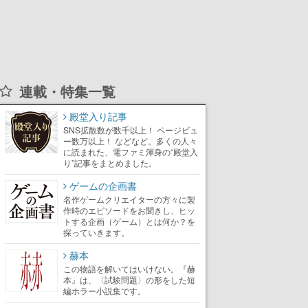
連載・特集一覧
殿堂入り記事
SNS拡散数が数千以上！ ページビュ
ー数万以上！ などなど。多くの人々
に読まれた、電ファミ渾身の“殿堂入
り”記事をまとめました。
ゲームの企画書
名作ゲームクリエイターの方々に製
作時のエピソードをお聞きし、ヒッ
トする企画（ゲーム）とは何か？を
探っていきます。
赫本
この物語を解いてはいけない。『赫
本』は、〈試験問題〉の形をした短
編ホラー小説集です。