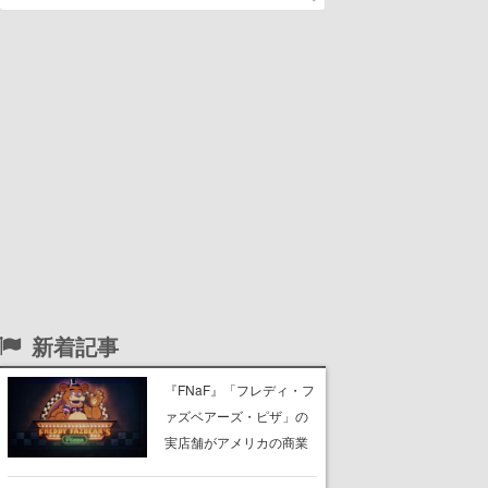
新着記事
『FNaF』「フレディ・フ
ァズベアーズ・ピザ」の
実店舗がアメリカの商業
施設「American Dream」