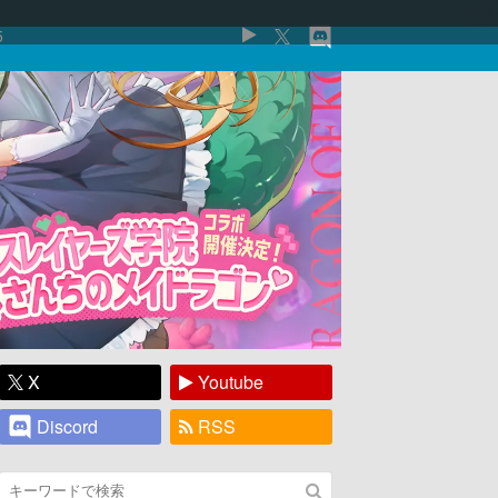
5
X
Youtube
Discord
RSS