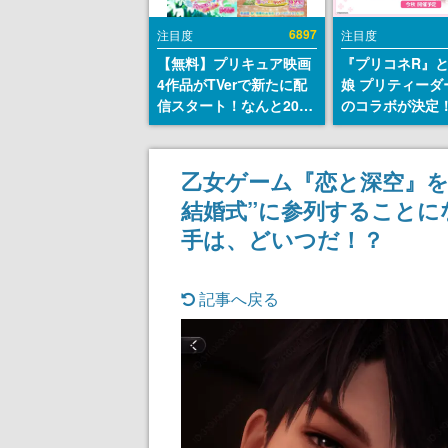
6897
注目度
注目度
【無料】プリキュア映画
『プリコネR』
4作品がTVerで新たに配
娘 プリティーダ
信スタート！なんと2018
のコラボが決定！
年～2024年の映画ほぼす
170連無料”の8.
べてが見放題に、ぶっち
ャンペーンなど
ゃけありえないラインナ
乙女ゲーム『恋と深空』を
ップ
結婚式”に参列することに
手は、どいつだ！？
記事へ戻る