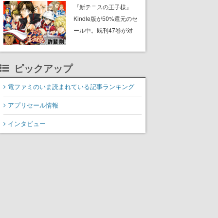
に2027年オープン！
『新テニスの王子様』
ScottGamesとの共同開
Kindle版が50%還元のセ
発、食事だけでなくステ
ール中。既刊47巻が対
ージショーや没入型のホ
象、最終巻の発売前にお
ラー体験も楽しめる
得にまとめ買いするチャ
ンス
ピックアップ
電ファミのいま読まれている記事ランキング
アプリセール情報
インタビュー