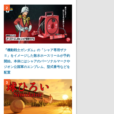
2
『機動戦士ガンダム』の「シャア専用ザク
Ⅱ」をイメージした散水ホースリールが予約
開始。本体にはシャアのパーソナルマークや
ジオン公国軍のエンブレム、型式番号などを
配置
3