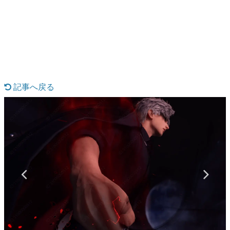
日本のコンテンツ産業やカルチャーに与えた影響を探る企
画です。
日本モバイルゲーム産業史
日本のモバイルゲーム史における主要なトピック・タイト
ルを網羅するほか、開発者へのインタビューや識者による
解説を掲載。約20年の歴史が一望できる決定版！
若ゲのいたり〜ゲームクリエイターの青春〜
『うつヌケ』『ペンと箸』等で知られるマンガ家・田中圭
記事へ戻る
一先生によるゲーム業界レポートマンガです。
なんでゲームは面白い？
ゲーム開発者・hamatsu氏がゲームの魅力を画面や操作の
具体的な形から解き明かしていく、硬派で骨太な評論連載
です。
ゲームが変えた日本語
「経験値」「裏技」「ラスボス」… ゲームにまつわる言葉
の起源や用法の変遷を、コンピューター文化史研究家・タ
イニーP氏が徹底調査。
カテゴリ
特集記事