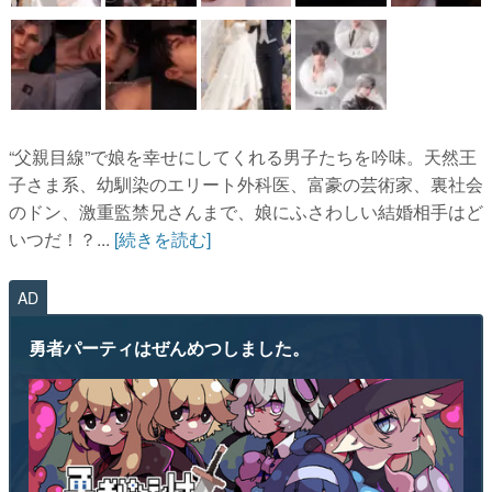
“父親目線”で娘を幸せにしてくれる男子たちを吟味。天然王
子さま系、幼馴染のエリート外科医、富豪の芸術家、裏社会
のドン、激重監禁兄さんまで、娘にふさわしい結婚相手はど
いつだ！？...
[続きを読む]
AD
勇者パーティはぜんめつしました。