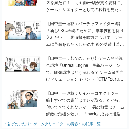
ズを満たす！──小山順一朗が貫く姿勢に、
ゲームクリエイターとしての矜持を見た
【若ゲのいたり最終回】
【田中圭一連載：バーチャファイター編】
「新しい3D表現のために、軍事技術を採り
入れたい」世界情勢を味方につけて、ゲー
ムに革命をもたらした鈴木 裕の功績【若ゲ
のいたり】
【田中圭一：若ゲのいたり】ゲーム開発統
合環境「Unreal Engine」最新バージョン
で、開発環境はどう変わる？ ゲーム業界向
けソリューションイベント「GTMF2019」
に行って、より理解を深めよう【PR】
【田中圭一連載：サイバーコネクトツー
編】すべての責任はオレが取る。だから、
付いてきてくれないか──男の熱意はチーム
解散の危機を救い、『.hack』成功の活路を
開く。業界の快男児・松山 洋に流れる血は
若ゲのいたり〜ゲームクリエイターの青春〜
の記事一覧
『少年ジャンプ』色だった【若ゲのいた