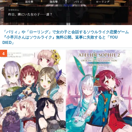
「パリィ」や「ローリング」で女の子と会話するソウルライク恋愛ゲーム
『小早川さんはソウルライク』無料公開。返事に失敗すると「YOU
DIED」
4