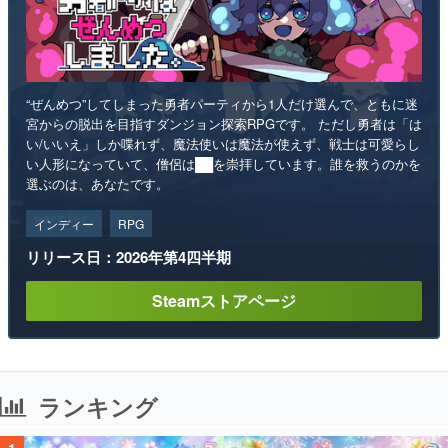
“ぜんめつ”してしまった勇者パーティから1人だけ選んで、ともに迷
宮からの脱出を目指すダンジョン探索RPGです。 ただし勇者は「は
い/いいえ」しか喋れず、魔法使いは魔法が使えず、戦士は可愛らし
い人形になっていて、僧侶は██を崇拝しています。誰を救うのかを
選ぶのは、あなたです。
インディー
RPG
リリース日：2026年第4四半期
Steamストアページ
ランキング