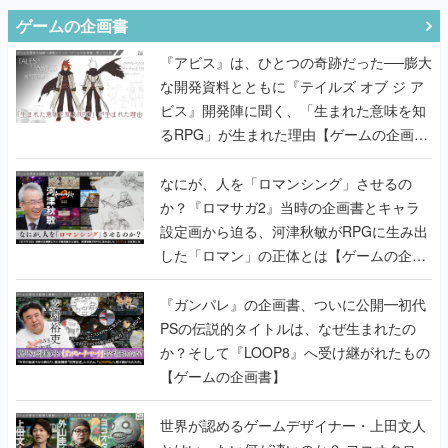
ゲームの企画書
『アビス』は、ひとつの奇跡だった──膨大
な開発資料とともに『テイルズ オブ ジ ア
ビス』開発陣に聞く、「生まれた意味を知
るRPG」が生まれた理由【ゲームの企画
書】
なにが、人を「ロマンシング」させるの
か？『ロマサガ2』当時の企画書とキャラ
設定画から迫る、河津秋敏がRPGに生み出
した「ロマン」の正体とは【ゲームの企画
書】
『ガンパレ』の企画書、ついに公開━初代
PSの伝説的タイトルは、なぜ生まれたの
か？そして『LOOP8』へ受け継がれたもの
【ゲームの企画書】
世界が認めるゲームデザイナー・上田文人