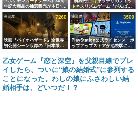
『ポケモンカードゲーム』30周
“朝凪先生”キャラデザのフィッ
年記念商品の抽選販売が本日12
トネスリズムゲーム『がんば
インタビュー
時より開始。拡張パック「30th
れ！チアリズム』Steamストア
注目度
7260
注目度
3509
CELEBRATION」のボックス
ページが公開。キャラクターの
連載・特集一覧
に、「プレミアムデッキセット
CVは陽向葵ゅかさん
エーフィ・ブラッキー」
「FUTURISTIC BOX」の計3商
殿堂入り記事
品
映画『バイオハザード』全世界
PlayStation公式ライセンス・ポ
SNS拡散数が数千以上！ ページビュー数万以上！ などな
ど。多くの人々に読まれた、電ファミ渾身の“殿堂入り”記
初公開シーン収録の「日本限
ップアップストアが池袋駅にて
事をまとめました。
定」予告映像が解禁。バイオの
期間限定で開催。夏のアパレル
日（8月10日）にあわせて、
や『ブラッドボーン』の新作ア
乙女ゲーム『恋と深空』を父親目線でプレ
ゲームの企画書
「ラクーンシティ総合病院」へ
イテムが登場
名作ゲームクリエイターの方々に製作時のエピソードをお
イしたら、ついに“娘の結婚式”に参列する
行く配達人の姿が披露
聞きし、ヒットする企画（ゲーム）とは何か？を探ってい
きます。
ことになった。わしの娘にふさわしい結
赫本
婚相手は、どいつだ！？
この物語を解いてはいけない。『赫本』は、〈試験問題〉
の形をした短編ホラー小説集です。
新世代に訊く
これからのデジタルゲーム市場を担う若きクリエイター達
の姿を追い、彼らのルーツと情熱を探っていきます。
ゲーム世代の作家たち
ゲームに多大な影響を受けた作家さんに取材し、ゲームが