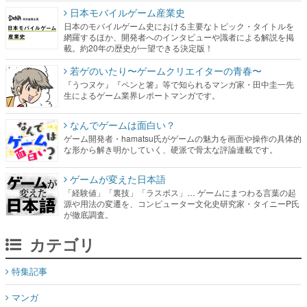
日本モバイルゲーム産業史
日本のモバイルゲーム史における主要なトピック・タイトルを
網羅するほか、開発者へのインタビューや識者による解説を掲
載。約20年の歴史が一望できる決定版！
若ゲのいたり〜ゲームクリエイターの青春〜
『うつヌケ』『ペンと箸』等で知られるマンガ家・田中圭一先
生によるゲーム業界レポートマンガです。
なんでゲームは面白い？
ゲーム開発者・hamatsu氏がゲームの魅力を画面や操作の具体的
な形から解き明かしていく、硬派で骨太な評論連載です。
ゲームが変えた日本語
「経験値」「裏技」「ラスボス」… ゲームにまつわる言葉の起
源や用法の変遷を、コンピューター文化史研究家・タイニーP氏
が徹底調査。
カテゴリ
特集記事
マンガ