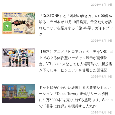
2026年8月10日
『Dr.STONE』と「地球の歩き方」の100億%
唆るコラボ本が11月19日発売。千空たちが訪
れたエリアを紹介する「旅×科学」ガイドブッ
ク
2026年8月10日
【無料】アニメ『ヒロアカ』の世界をVRChat
上でめぐる体験型バーチャル展示が開催決
定。VRデバイスなしでも入場可能で、新規描
き下ろしキービジュアルを使用した開催記念
グッズも販売
2026年8月10日
ドット絵がかわいい終末世界の農業シミュレ
ーション『Doloc Town』正式リリース初日
に“1万5000本”を売り上げる盛況ぶり。Steam
で「非常に好評」を獲得する人気作
2026年8月10日