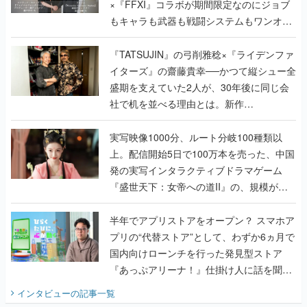
×『FFXI』コラボが期間限定なのにジョブ
もキャラも武器も戦闘システムもワンオフ
で作り込まれた理由を両ディレクターに聞
く
『TATSUJIN』の弓削雅稔×『ライデンファ
イターズ』の齋藤貴幸──かつて縦シュー全
盛期を支えていた2人が、30年後に同じ会
社で机を並べる理由とは。新作
『TATSUJIN EXTREME』で初タッグを組
んだレジェンド2人に訊く開発秘話
実写映像1000分、ルート分岐100種類以
上。配信開始5日で100万本を売った、中国
発の実写インタラクティブドラマゲーム
『盛世天下：女帝への道II』の、規模が違
うこだわりをプロデューサーに聞いた
半年でアプリストアをオープン？ スマホア
プリの“代替ストア”として、わずか6ヵ月で
国内向けローンチを行った発見型ストア
『あっぷアリーナ！』仕掛け人に話を聞い
てみた
インタビュー
の記事一覧