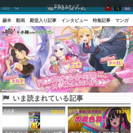
広告をスキップ
赫本
動画
殿堂入り記事
インタビュー
特集記事
マンガ
いま読まれている記事
ピックアップ
注目度
20614
注目度
19349
電ファミのいま読まれている記事ランキング
アプリセール情報