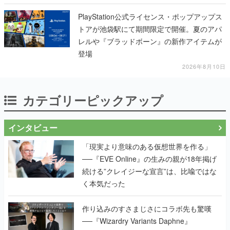
PlayStation公式ライセンス・ポップアップス
トアが池袋駅にて期間限定で開催。夏のアパ
レルや『ブラッドボーン』の新作アイテムが
登場
2026年8月10日
カテゴリーピックアップ
インタビュー
「現実より意味のある仮想世界を作る」
──『EVE Online』の生みの親が18年掲げ
続ける”クレイジーな宣言”は、比喩ではな
く本気だった
作り込みのすさまじさにコラボ先も驚嘆
──『Wizardry Variants Daphne』