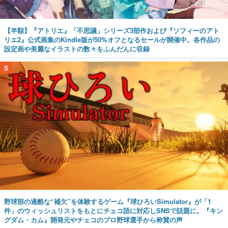
【半額】『アトリエ』「不思議」シリーズ3部作および『ソフィーのアト
リエ2』公式画集のKindle版が50%オフとなるセールが開催中。各作品の
設定画や美麗なイラストの数々をふんだんに収録
5
野球部の過酷な“補欠”を体験するゲーム『球ひろいSimulator』が「1
件」のウィッシュリストをもとにチェコ語に対応しSNSで話題に。『キン
グダム・カム』開発元やチェコのプロ野球選手から称賛の声