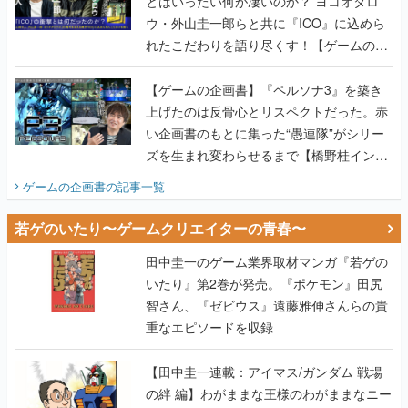
とはいったい何が凄いのか？ ヨコオタロ
ウ・外山圭一郎らと共に『ICO』に込めら
れたこだわりを語り尽くす！【ゲームの企
画書】
【ゲームの企画書】『ペルソナ3』を築き
上げたのは反骨心とリスペクトだった。赤
い企画書のもとに集った“愚連隊”がシリー
ズを生まれ変わらせるまで【橋野桂インタ
ビュー】
ゲームの企画書
の記事一覧
若ゲのいたり〜ゲームクリエイターの青春〜
田中圭一のゲーム業界取材マンガ『若ゲの
いたり』第2巻が発売。『ポケモン』田尻
智さん、『ゼビウス』遠藤雅伸さんらの貴
重なエピソードを収録
【田中圭一連載：アイマス/ガンダム 戦場
の絆 編】わがままな王様のわがままなニー