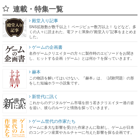
連載・特集一覧
殿堂入り記事
SNS拡散数が数千以上！ ページビュー数万以上！ などなど。多
くの人々に読まれた、電ファミ渾身の“殿堂入り”記事をまとめま
した。
ゲームの企画書
名作ゲームクリエイターの方々に製作時のエピソードをお聞き
し、ヒットする企画（ゲーム）とは何か？を探っていきます。
赫本
この物語を解いてはいけない。『赫本』は、〈試験問題〉の形
をした短編ホラー小説集です。
新世代に訊く
これからのデジタルゲーム市場を担う若きクリエイター達の姿
を追い、彼らのルーツと情熱を探っていきます。
ゲーム世代の作家たち
ゲームに多大な影響を受けた作家さんに取材し、ゲームが日本
のコンテンツ産業やカルチャーに与えた影響を探る企画です。