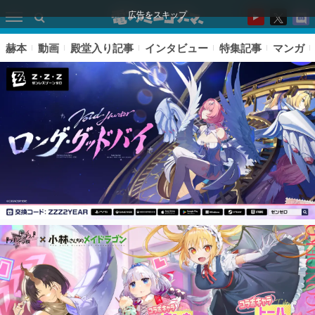
広告をスキップ
赫本
動画
殿堂入り記事
インタビュー
特集記事
マンガ
ピックアップ
電ファミのいま読まれている記事ランキング
アプリセール情報