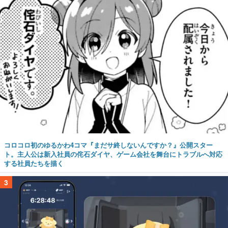
コロコロ初のゆるかわ4コマ『まだサ終しないんですか？』公開スター
ト。主人公は新入社員の侘石ダイヤ、ゲーム会社を舞台にトラブルへ対応
する社員たちを描く
3