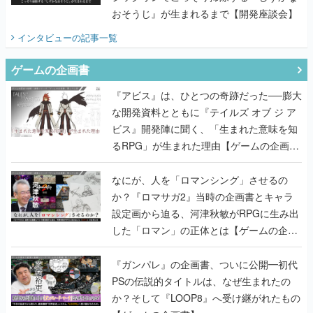
おそうじ』が生まれるまで【開発座談会】
インタビュー
の記事一覧
ゲームの企画書
『アビス』は、ひとつの奇跡だった──膨大
な開発資料とともに『テイルズ オブ ジ ア
ビス』開発陣に聞く、「生まれた意味を知
るRPG」が生まれた理由【ゲームの企画
書】
なにが、人を「ロマンシング」させるの
か？『ロマサガ2』当時の企画書とキャラ
設定画から迫る、河津秋敏がRPGに生み出
した「ロマン」の正体とは【ゲームの企画
書】
『ガンパレ』の企画書、ついに公開━初代
PSの伝説的タイトルは、なぜ生まれたの
か？そして『LOOP8』へ受け継がれたもの