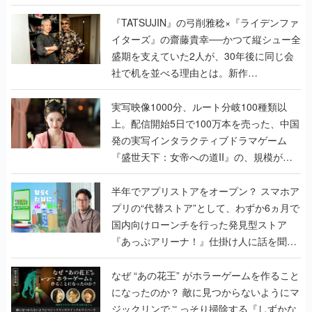
で作り込まれた理由を両ディレクターに聞
く
『TATSUJIN』の弓削雅稔×『ライデンファ
イターズ』の齋藤貴幸──かつて縦シュー全
盛期を支えていた2人が、30年後に同じ会
社で机を並べる理由とは。新作
『TATSUJIN EXTREME』で初タッグを組
んだレジェンド2人に訊く開発秘話
実写映像1000分、ルート分岐100種類以
上。配信開始5日で100万本を売った、中国
発の実写インタラクティブドラマゲーム
『盛世天下：女帝への道II』の、規模が違
うこだわりをプロデューサーに聞いた
半年でアプリストアをオープン？ スマホア
プリの“代替ストア”として、わずか6ヵ月で
国内向けローンチを行った発見型ストア
『あっぷアリーナ！』仕掛け人に話を聞い
てみた
なぜ “あの花王” がホラーゲームを作ること
になったのか？ 敵に見つからないようにマ
ジックリンでこっそり掃除する『しずかな