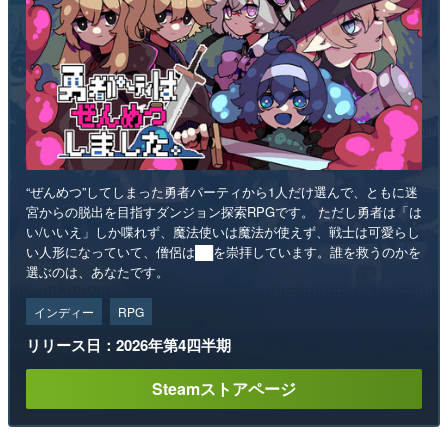
“ぜんめつ”してしまった勇者パーティから1人だけ選んで、ともに迷
宮からの脱出を目指すダンジョン探索RPGです。 ただし勇者は「は
い/いいえ」しか喋れず、魔法使いは魔法が使えず、戦士は可愛らし
い人形になっていて、僧侶は██を崇拝しています。誰を救うのかを
選ぶのは、あなたです。
インディー
RPG
リリース日：2026年第4四半期
Steamストアページ