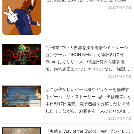
2026年8月7日
“手作業”で巨大要塞を操る砲撃シミュレーシ
ョンゲーム『IRON NEST』が本日8月7日
Steamにてリリース。弾道計算から砲弾装
填、砲塔旋回までワンオペでこなし、強烈な
一撃をブチかませるロマンある作品
2026年8月7日
どこか懐かしいゲーム機やガラケーを修理す
るゲーム『リ・ストーリー: 思い出修理屋』が
本日8月7日発売。電子機器を分解したり掃除
したりしながら、お客さん一人ひとりの物語
に耳を傾ける
2026年8月7日
『鬼武者 Way of the Sword』先行プレイレポ