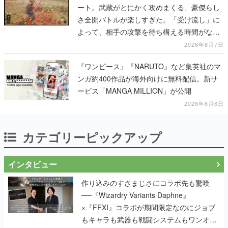
ート。武蔵がとにかく攻めまくる、豪傑らし
さ全開バトルが楽しすぎた。「受け流し」に
よって、相手の攻撃を待ち構える時間がなく
なって超爽快
2026年8月7日
『ワンピース』『NARUTO』など集英社のマ
ンガ約400作品が海外向けに無料配信。新サ
ービス「MANGA MILLION」が公開
2026年8月6日
カテゴリーピックアップ
インタビュー
作り込みのすさまじさにコラボ先も驚嘆
──『Wizardry Variants Daphne』
×『FFXI』コラボが期間限定なのにジョブ
もキャラも武器も戦闘システムもワンオフ