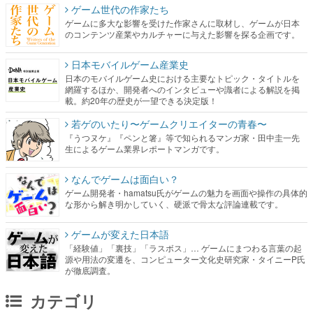
ゲーム世代の作家たち
ゲームに多大な影響を受けた作家さんに取材し、ゲームが日本
のコンテンツ産業やカルチャーに与えた影響を探る企画です。
日本モバイルゲーム産業史
日本のモバイルゲーム史における主要なトピック・タイトルを
網羅するほか、開発者へのインタビューや識者による解説を掲
載。約20年の歴史が一望できる決定版！
若ゲのいたり〜ゲームクリエイターの青春〜
『うつヌケ』『ペンと箸』等で知られるマンガ家・田中圭一先
生によるゲーム業界レポートマンガです。
なんでゲームは面白い？
ゲーム開発者・hamatsu氏がゲームの魅力を画面や操作の具体的
な形から解き明かしていく、硬派で骨太な評論連載です。
ゲームが変えた日本語
「経験値」「裏技」「ラスボス」… ゲームにまつわる言葉の起
源や用法の変遷を、コンピューター文化史研究家・タイニーP氏
が徹底調査。
カテゴリ