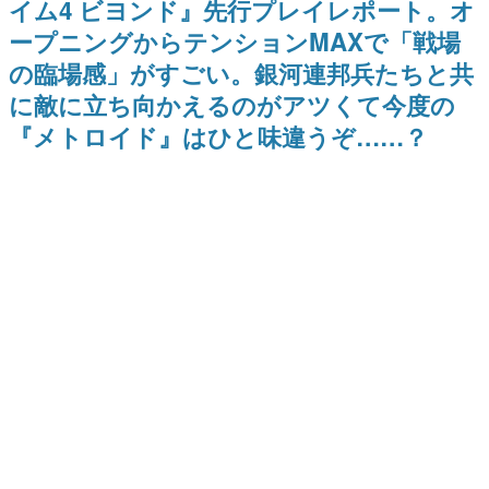
イム4 ビヨンド』先行プレイレポート。オ
日本のコンテンツ産業やカルチャーに与えた影響を探る企
ープニングからテンションMAXで「戦場
画です。
の臨場感」がすごい。銀河連邦兵たちと共
日本モバイルゲーム産業史
日本のモバイルゲーム史における主要なトピック・タイト
に敵に立ち向かえるのがアツくて今度の
ルを網羅するほか、開発者へのインタビューや識者による
解説を掲載。約20年の歴史が一望できる決定版！
『メトロイド』はひと味違うぞ……？
若ゲのいたり〜ゲームクリエイターの青春〜
『うつヌケ』『ペンと箸』等で知られるマンガ家・田中圭
一先生によるゲーム業界レポートマンガです。
なんでゲームは面白い？
ゲーム開発者・hamatsu氏がゲームの魅力を画面や操作の
具体的な形から解き明かしていく、硬派で骨太な評論連載
です。
ゲームが変えた日本語
「経験値」「裏技」「ラスボス」… ゲームにまつわる言葉
の起源や用法の変遷を、コンピューター文化史研究家・タ
イニーP氏が徹底調査。
カテゴリ
特集記事