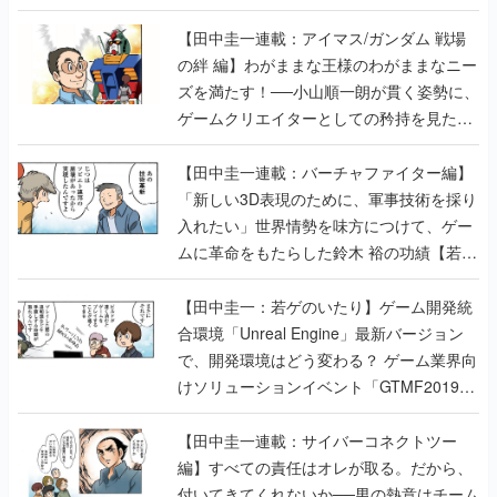
【田中圭一連載：アイマス/ガンダム 戦場
の絆 編】わがままな王様のわがままなニー
ズを満たす！──小山順一朗が貫く姿勢に、
ゲームクリエイターとしての矜持を見た
【若ゲのいたり最終回】
【田中圭一連載：バーチャファイター編】
「新しい3D表現のために、軍事技術を採り
入れたい」世界情勢を味方につけて、ゲー
ムに革命をもたらした鈴木 裕の功績【若ゲ
のいたり】
【田中圭一：若ゲのいたり】ゲーム開発統
合環境「Unreal Engine」最新バージョン
で、開発環境はどう変わる？ ゲーム業界向
けソリューションイベント「GTMF2019」
に行って、より理解を深めよう【PR】
【田中圭一連載：サイバーコネクトツー
編】すべての責任はオレが取る。だから、
付いてきてくれないか──男の熱意はチーム