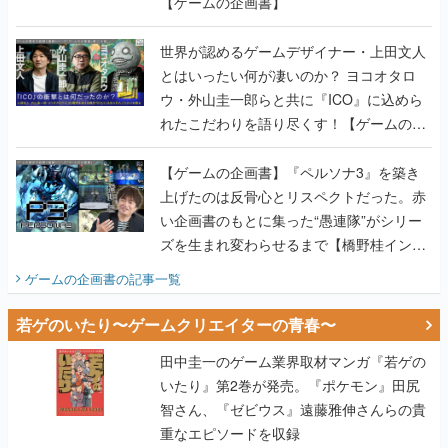
【ゲームの企画書】
世界が認めるゲームデザイナー・上田文人
とはいったい何が凄いのか？ ヨコオタロ
ウ・外山圭一郎らと共に『ICO』に込めら
れたこだわりを語り尽くす！【ゲームの企
画書】
【ゲームの企画書】『ペルソナ3』を築き
上げたのは反骨心とリスペクトだった。赤
い企画書のもとに集った“愚連隊”がシリー
ズを生まれ変わらせるまで【橋野桂インタ
ビュー】
ゲームの企画書
の記事一覧
若ゲのいたり〜ゲームクリエイターの青春〜
田中圭一のゲーム業界取材マンガ『若ゲの
いたり』第2巻が発売。『ポケモン』田尻
智さん、『ゼビウス』遠藤雅伸さんらの貴
重なエピソードを収録