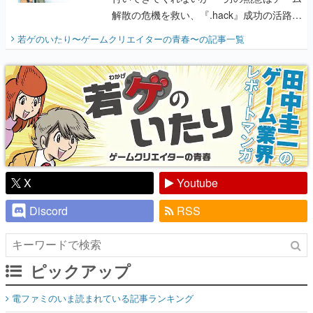
解散の危機を救い、『.hack』成功の活路を
開く。業界の快男児・松山 洋に流れる血は
若ゲのいたり〜ゲームクリエイターの青春〜
の記事一覧
『少年ジャンプ』色だった【若ゲのいた
り】
X
Youtube
Discord
RSS
ピックアップ
電ファミのいま読まれている記事ランキング