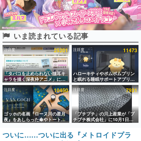
インタビュー
連載・特集一覧
いま読まれている記事
殿堂入り記事
SNS拡散数が数千以上！ ページビュー数万以上！ などな
ど。多くの人々に読まれた、電ファミ渾身の“殿堂入り”記
注目度
25201
注目度
11473
事をまとめました。
ゲームの企画書
名作ゲームクリエイターの方々に製作時のエピソードをお
聞きし、ヒットする企画（ゲーム）とは何か？を探ってい
「タバコを止められない猫耳キ
ハローキティやポムポムプリン
きます。
ャラを描く深夜枠アニメ」に視
と眠れる睡眠サポートアプリ
聴者の一部から批判意見。違法
『ゆめたび』が配信中。キャラ
赫本
注目度
10450
注目度
7931
薬物の使用と思しき描写も含め
ごとのASMRや目覚ましアラー
この物語を解いてはいけない。『赫本』は、〈試験問題〉
て、BPOが議論を交わす
ムも搭載
の形をした短編ホラー小説集です。
新世代に訊く
ゴッホの名画『ローヌ川の星月
「プチプチ」の川上産業が「プ
これからのデジタルゲーム市場を担う若きクリエイター達
夜』をあしらった傘やトートバ
チプチ株式会社」に10月1日よ
の姿を追い、彼らのルーツと情熱を探っていきます。
ッグなどが登場。8月7日21時よ
り社名変更へ。創業58年で初め
り2日間限定で予約販売
ての変更で、“プチッ”と鳴るお
ついに……ついに出る『メトロイドプラ
ゲーム世代の作家たち
なじみの緩衝材が会社の名前に
ゲームに多大な影響を受けた作家さんに取材し、ゲームが