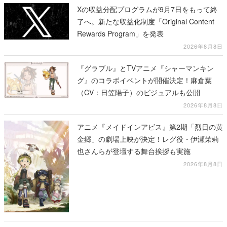
Xの収益分配プログラムが9月7日をもって終
了へ。新たな収益化制度「Original Content
Rewards Program」を発表
2026年8月8日
『グラブル』とTVアニメ『シャーマンキン
グ』のコラボイベントが開催決定！麻倉葉
（CV：日笠陽子）のビジュアルも公開
2026年8月8日
アニメ『メイドインアビス』第2期「烈日の黄
金郷」の劇場上映が決定！レグ役・伊瀬茉莉
也さんらが登壇する舞台挨拶も実施
2026年8月8日