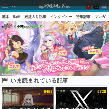
広告をスキップ
赫本
動画
殿堂入り記事
インタビュー
特集記事
マンガ
いま読まれている記事
ピックアップ
注目度
6468
注目度
5720
電ファミのいま読まれている記事ランキング
アプリセール情報