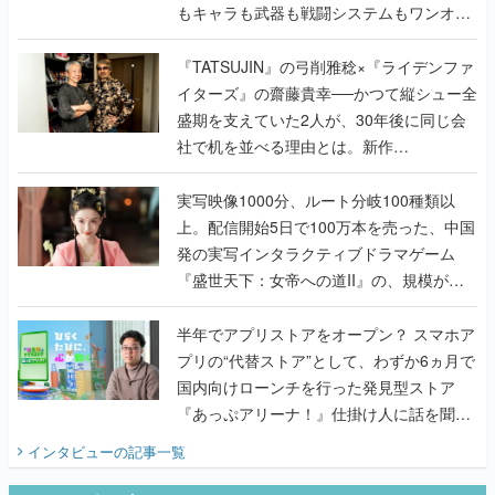
もキャラも武器も戦闘システムもワンオフ
で作り込まれた理由を両ディレクターに聞
く
『TATSUJIN』の弓削雅稔×『ライデンファ
イターズ』の齋藤貴幸──かつて縦シュー全
盛期を支えていた2人が、30年後に同じ会
社で机を並べる理由とは。新作
『TATSUJIN EXTREME』で初タッグを組
んだレジェンド2人に訊く開発秘話
実写映像1000分、ルート分岐100種類以
上。配信開始5日で100万本を売った、中国
発の実写インタラクティブドラマゲーム
『盛世天下：女帝への道II』の、規模が違
うこだわりをプロデューサーに聞いた
半年でアプリストアをオープン？ スマホア
プリの“代替ストア”として、わずか6ヵ月で
国内向けローンチを行った発見型ストア
『あっぷアリーナ！』仕掛け人に話を聞い
てみた
インタビュー
の記事一覧