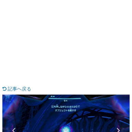
日本のコンテンツ産業やカルチャーに与えた影響を探る企
画です。
日本モバイルゲーム産業史
日本のモバイルゲーム史における主要なトピック・タイト
ルを網羅するほか、開発者へのインタビューや識者による
解説を掲載。約20年の歴史が一望できる決定版！
若ゲのいたり〜ゲームクリエイターの青春〜
『うつヌケ』『ペンと箸』等で知られるマンガ家・田中圭
一先生によるゲーム業界レポートマンガです。
なんでゲームは面白い？
ゲーム開発者・hamatsu氏がゲームの魅力を画面や操作の
具体的な形から解き明かしていく、硬派で骨太な評論連載
です。
記事へ戻る
ゲームが変えた日本語
「経験値」「裏技」「ラスボス」… ゲームにまつわる言葉
の起源や用法の変遷を、コンピューター文化史研究家・タ
イニーP氏が徹底調査。
カテゴリ
特集記事