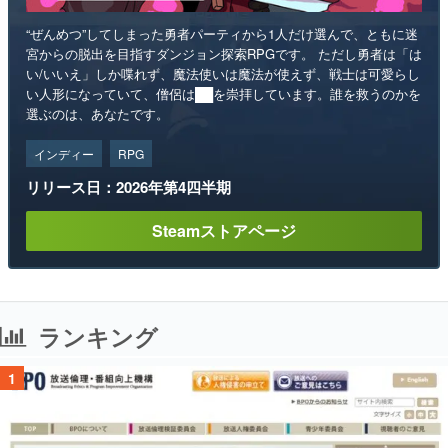
“ぜんめつ”してしまった勇者パーティから1人だけ選んで、ともに迷
宮からの脱出を目指すダンジョン探索RPGです。 ただし勇者は「は
い/いいえ」しか喋れず、魔法使いは魔法が使えず、戦士は可愛らし
い人形になっていて、僧侶は██を崇拝しています。誰を救うのかを
選ぶのは、あなたです。
インディー
RPG
リリース日：2026年第4四半期
Steamストアページ
ランキング
1