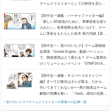
ゲームクリエイターとしての矜持を見た
【若ゲのいたり最終回】
【田中圭一連載：バーチャファイター編】
「新しい3D表現のために、軍事技術を採り
入れたい」世界情勢を味方につけて、ゲー
ムに革命をもたらした鈴木 裕の功績【若ゲ
のいたり】
【田中圭一：若ゲのいたり】ゲーム開発統
合環境「Unreal Engine」最新バージョン
で、開発環境はどう変わる？ ゲーム業界向
けソリューションイベント「GTMF2019」
に行って、より理解を深めよう【PR】
【田中圭一連載：サイバーコネクトツー
編】すべての責任はオレが取る。だから、
付いてきてくれないか──男の熱意はチーム
解散の危機を救い、『.hack』成功の活路を
開く。業界の快男児・松山 洋に流れる血は
若ゲのいたり〜ゲームクリエイターの青春〜
の記事一覧
『少年ジャンプ』色だった【若ゲのいた
り】