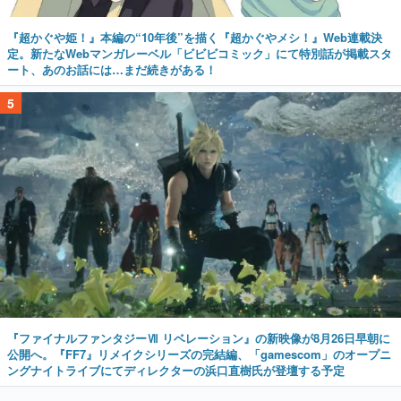
『超かぐや姫！』本編の“10年後”を描く『超かぐやメシ！』Web連載決
定。新たなWebマンガレーベル「ビビビコミック」にて特別話が掲載スタ
ート、あのお話には…まだ続きがある！
5
『ファイナルファンタジーⅦ リベレーション』の新映像が8月26日早朝に
公開へ。『FF7』リメイクシリーズの完結編、「gamescom」のオープニ
ングナイトライブにてディレクターの浜口直樹氏が登壇する予定