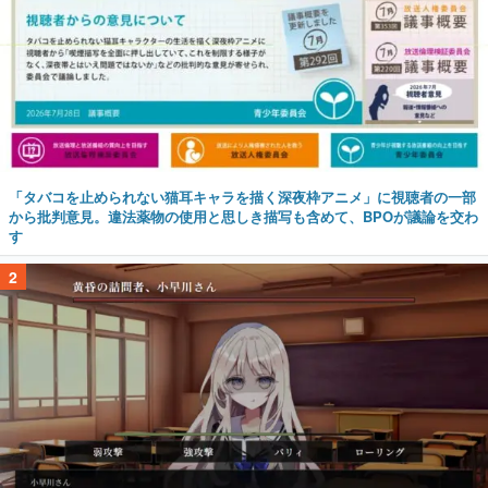
「タバコを止められない猫耳キャラを描く深夜枠アニメ」に視聴者の一部
から批判意見。違法薬物の使用と思しき描写も含めて、BPOが議論を交わ
す
2