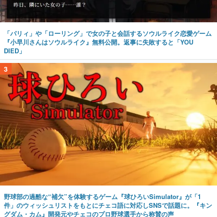
「パリィ」や「ローリング」で女の子と会話するソウルライク恋愛ゲーム
『小早川さんはソウルライク』無料公開。返事に失敗すると「YOU
DIED」
3
野球部の過酷な“補欠”を体験するゲーム『球ひろいSimulator』が「1
件」のウィッシュリストをもとにチェコ語に対応しSNSで話題に。『キン
グダム・カム』開発元やチェコのプロ野球選手から称賛の声