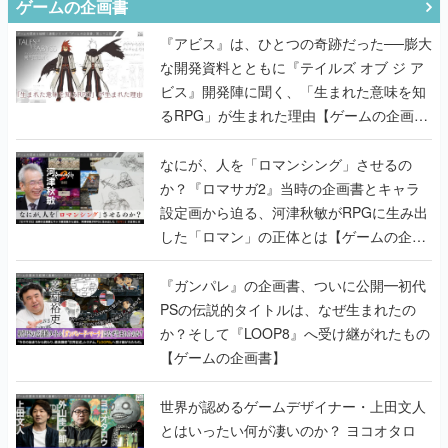
ゲームの企画書
『アビス』は、ひとつの奇跡だった──膨大
な開発資料とともに『テイルズ オブ ジ ア
ビス』開発陣に聞く、「生まれた意味を知
るRPG」が生まれた理由【ゲームの企画
書】
なにが、人を「ロマンシング」させるの
か？『ロマサガ2』当時の企画書とキャラ
設定画から迫る、河津秋敏がRPGに生み出
した「ロマン」の正体とは【ゲームの企画
書】
『ガンパレ』の企画書、ついに公開━初代
PSの伝説的タイトルは、なぜ生まれたの
か？そして『LOOP8』へ受け継がれたもの
【ゲームの企画書】
世界が認めるゲームデザイナー・上田文人
とはいったい何が凄いのか？ ヨコオタロ