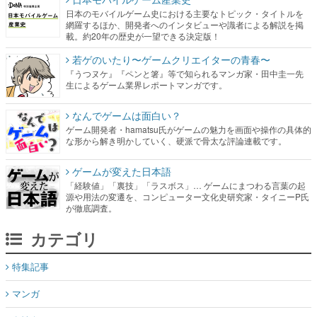
日本のモバイルゲーム史における主要なトピック・タイトルを
網羅するほか、開発者へのインタビューや識者による解説を掲
載。約20年の歴史が一望できる決定版！
若ゲのいたり〜ゲームクリエイターの青春〜
『うつヌケ』『ペンと箸』等で知られるマンガ家・田中圭一先
生によるゲーム業界レポートマンガです。
なんでゲームは面白い？
ゲーム開発者・hamatsu氏がゲームの魅力を画面や操作の具体的
な形から解き明かしていく、硬派で骨太な評論連載です。
ゲームが変えた日本語
「経験値」「裏技」「ラスボス」… ゲームにまつわる言葉の起
源や用法の変遷を、コンピューター文化史研究家・タイニーP氏
が徹底調査。
カテゴリ
特集記事
マンガ