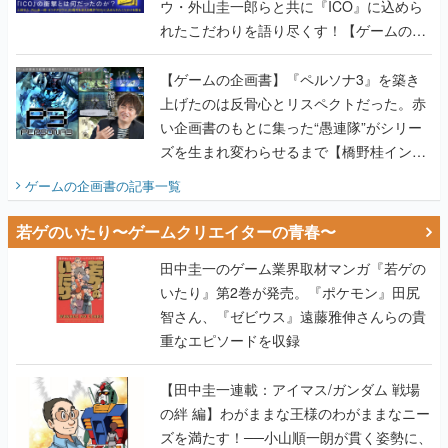
ウ・外山圭一郎らと共に『ICO』に込めら
れたこだわりを語り尽くす！【ゲームの企
画書】
【ゲームの企画書】『ペルソナ3』を築き
上げたのは反骨心とリスペクトだった。赤
い企画書のもとに集った“愚連隊”がシリー
ズを生まれ変わらせるまで【橋野桂インタ
ビュー】
ゲームの企画書
の記事一覧
若ゲのいたり〜ゲームクリエイターの青春〜
田中圭一のゲーム業界取材マンガ『若ゲの
いたり』第2巻が発売。『ポケモン』田尻
智さん、『ゼビウス』遠藤雅伸さんらの貴
重なエピソードを収録
【田中圭一連載：アイマス/ガンダム 戦場
の絆 編】わがままな王様のわがままなニー
ズを満たす！──小山順一朗が貫く姿勢に、