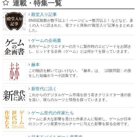
連載・特集一覧
殿堂入り記事
SNS拡散数が数千以上！ ページビュー数万以上！ などなど。多
くの人々に読まれた、電ファミ渾身の“殿堂入り”記事をまとめま
した。
ゲームの企画書
名作ゲームクリエイターの方々に製作時のエピソードをお聞き
し、ヒットする企画（ゲーム）とは何か？を探っていきます。
赫本
この物語を解いてはいけない。『赫本』は、〈試験問題〉の形
をした短編ホラー小説集です。
新世代に訊く
これからのデジタルゲーム市場を担う若きクリエイター達の姿
を追い、彼らのルーツと情熱を探っていきます。
ゲーム世代の作家たち
ゲームに多大な影響を受けた作家さんに取材し、ゲームが日本
のコンテンツ産業やカルチャーに与えた影響を探る企画です。
日本モバイルゲーム産業史