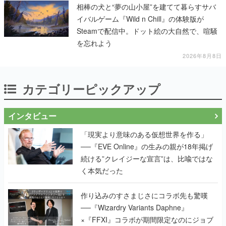
相棒の犬と“夢の山小屋”を建てて暮らすサバ
イバルゲーム『Wild n Chill』の体験版が
Steamで配信中。ドット絵の大自然で、喧騒
を忘れよう
2026年8月8日
カテゴリーピックアップ
インタビュー
「現実より意味のある仮想世界を作る」
──『EVE Online』の生みの親が18年掲げ
続ける”クレイジーな宣言”は、比喩ではな
く本気だった
作り込みのすさまじさにコラボ先も驚嘆
──『Wizardry Variants Daphne』
×『FFXI』コラボが期間限定なのにジョブ