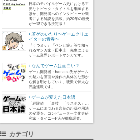
日本のモバイルゲーム史における主
要なトピック・タイトルを網羅する
ほか、開発者へのインタビューや識
者による解説を掲載。約20年の歴史
が一望できる決定版！
若ゲのいたり〜ゲームクリエ
イターの青春〜
『うつヌケ』『ペンと箸』等で知ら
れるマンガ家・田中圭一先生による
ゲーム業界レポートマンガです。
なんでゲームは面白い？
ゲーム開発者・hamatsu氏がゲーム
の魅力を画面や操作の具体的な形か
ら解き明かしていく、硬派で骨太な
評論連載です。
ゲームが変えた日本語
「経験値」「裏技」「ラスボス」…
ゲームにまつわる言葉の起源や用法
の変遷を、コンピューター文化史研
究家・タイニーP氏が徹底調査。
カテゴリ