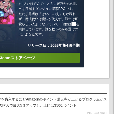
ら1人だけ選んで、ともに迷宮からの脱
出を目指すダンジョン探索RPGです。
ただし勇者は「はい/いいえ」しか喋れ
ず、魔法使いは魔法が使えず、戦士は可
愛らしい人形になっていて、僧侶は██を
崇拝しています。誰を救うのかを選ぶの
は、あなたです。
リリース日：2026年第4四半期
Steamストアページ
le本を購入するほどAmazonのポイント還元率が上がるプログラムがス
の購入で最大5％アップし、上限は3500ポイント
2026年8月6日