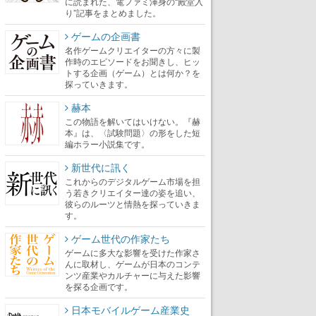
に読まれた、電ファミ渾身の“殿堂入
り”記事をまとめました。
ゲームの企画書
名作ゲームクリエイターの方々に製
作時のエピソードをお聞きし、ヒッ
トする企画（ゲーム）とは何か？を
探っていきます。
赫本
この物語を解いてはいけない。『赫
本』は、〈試験問題〉の形をした短
編ホラー小説集です。
新世代に訊く
これからのデジタルゲーム市場を担
う若きクリエイター達の姿を追い、
彼らのルーツと情熱を探っていきま
す。
ゲーム世代の作家たち
ゲームに多大な影響を受けた作家さ
んに取材し、ゲームが日本のコンテ
ンツ産業やカルチャーに与えた影響
を探る企画です。
日本モバイルゲーム産業史