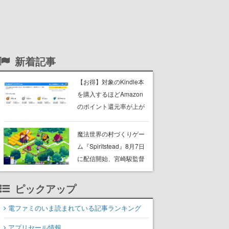
新着記事
【お得】対象のKindle本
を購入するほどAmazon
のポイント還元率が上が
るプログラムがスター
ト。1ヶ月に5万円の購入
魔法世界の村づくりゲー
で最大5％アップし、上限
ム『Spiritstead』8月7日
は3500ポイント
に配信開始、宮崎駿監督
の映画作品に影響を受け
る。魔法の精霊たちと力
ピックアップ
を合わせ、村人たちを率
いて美しい村を作る
電ファミのいま読まれている記事ランキング
アプリセール情報