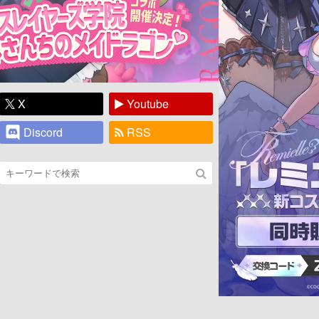
X
Youtube
Discord
RSS