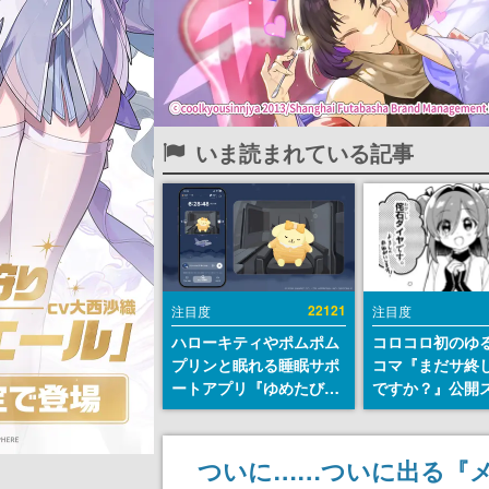
いま読まれている記事
22121
注目度
注目度
ハローキティやポムポム
コロコロ初のゆ
プリンと眠れる睡眠サポ
コマ『まだサ終
ートアプリ『ゆめたび』
ですか？』公開
が配信中。キャラごとの
ト。主人公は新
ASMRや目覚ましアラー
侘石ダイヤ、ゲ
ムも搭載
を舞台にトラブ
ついに……ついに出る『メ
する社員たちを