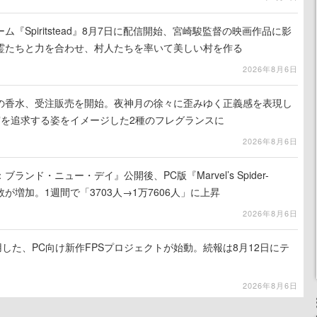
『Spiritstead』8月7日に配信開始、宮崎駿監督の映画作品に影
霊たちと力を合わせ、村人たちを率いて美しい村を作る
2026年8月6日
の香水、受注販売を開始。夜神月の徐々に歪みゆく正義感を表現し
実を追求する姿をイメージした2種のフレグランスに
2026年8月6日
ンド・ニュー・デイ』公開後、PC版『Marvel’s Spider-
が増加。1週間で「3703人→1万7606人」に上昇
2026年8月6日
使用した、PC向け新作FPSプロジェクトが始動。続報は8月12日にテ
2026年8月6日