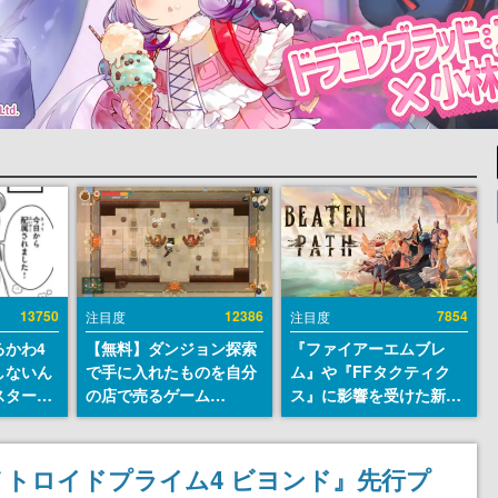
13750
12386
7854
注目度
注目度
るかわ4
【無料】ダンジョン探索
『ファイアーエムブレ
しないん
で手に入れたものを自分
ム』や『FFタクティク
スター
の店で売るゲーム
ス』に影響を受けた新作
入社員の
『Moonlighter』が
戦略RPG『Beaten
ーム会社
Steamにて無料配布中！
Path』2027年に発売
ルへ対応
続編『Moonlighter 2』
へ。PC（Steam）、
トロイドプライム4 ビヨンド』先行プ
描く
の9月2日正式リリースを
PS5、Xbox、Switch向