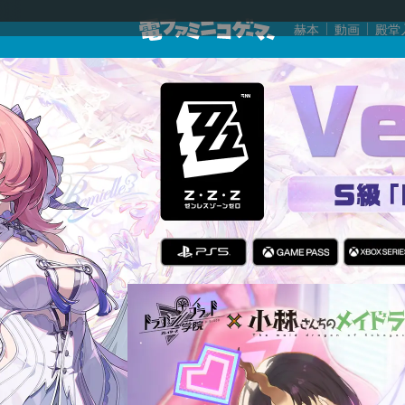
赫本
動画
殿堂