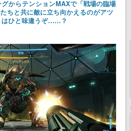
グからテンションMAXで「戦場の臨場
記念したキャンペーン
けにリリース予定
兵たちと共に敵に立ち向かえるのがアツ
』はひと味違うぞ……？