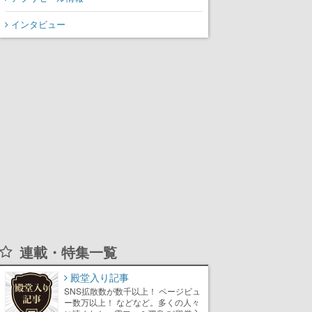
インタビュー
連載・特集一覧
殿堂入り記事
SNS拡散数が数千以上！ ページビュ
ー数万以上！ などなど。多くの人々