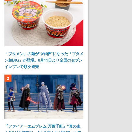
「ブタメン」の麺が“約4倍”になった「ブタメ
ン超BIG」が登場。8月11日より全国のセブン
イレブンで順次発売
2
『ファイアーエムブレム 万紫千紅』“真の主