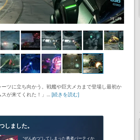
19 / 19
レーツに立ち向かう。戦艦や巨大メカまで登場し最初か
スが来てくれた！」...
[続きを読む]
つしました。
“ぜんめつ”してしまった勇者パーティか