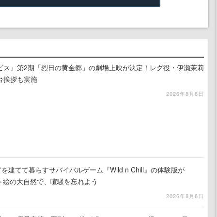
ビス』第2期「烈日の黄金郷」の劇場上映が決定！レグ役・伊瀬茉莉
台挨拶も実施
2026年8月8日
を建てて暮らすサバイバルゲーム『Wild n Chill』の体験版が
ット絵の大自然で、喧騒を忘れよう
2026年8月8日