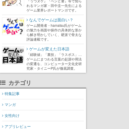
『うつヌケ』『ペンと箸』等で知ら
れるマンガ家・田中圭一先生による
ゲーム業界レポートマンガです。
なんでゲームは面白い？
ゲーム開発者・hamatsu氏がゲーム
の魅力を画面や操作の具体的な形か
ら解き明かしていく、硬派で骨太な
評論連載です。
ゲームが変えた日本語
「経験値」「裏技」「ラスボス」…
ゲームにまつわる言葉の起源や用法
の変遷を、コンピューター文化史研
究家・タイニーP氏が徹底調査。
カテゴリ
特集記事
マンガ
女性向け
アプリレビュー