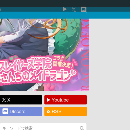
5
X
Youtube
Discord
RSS