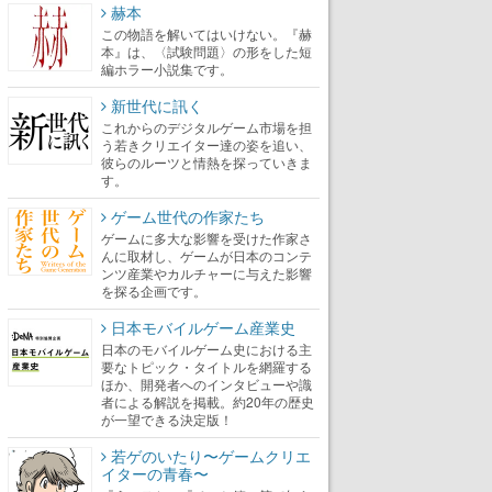
赫本
この物語を解いてはいけない。『赫
本』は、〈試験問題〉の形をした短
編ホラー小説集です。
新世代に訊く
これからのデジタルゲーム市場を担
う若きクリエイター達の姿を追い、
彼らのルーツと情熱を探っていきま
す。
ゲーム世代の作家たち
ゲームに多大な影響を受けた作家さ
んに取材し、ゲームが日本のコンテ
ンツ産業やカルチャーに与えた影響
を探る企画です。
日本モバイルゲーム産業史
日本のモバイルゲーム史における主
要なトピック・タイトルを網羅する
ほか、開発者へのインタビューや識
者による解説を掲載。約20年の歴史
が一望できる決定版！
若ゲのいたり〜ゲームクリエ
イターの青春〜