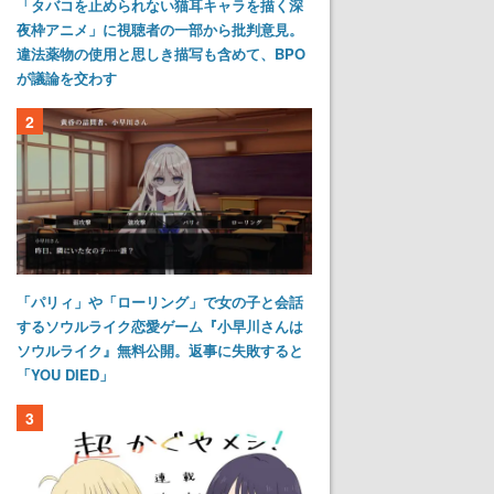
「タバコを止められない猫耳キャラを描く深
夜枠アニメ」に視聴者の一部から批判意見。
違法薬物の使用と思しき描写も含めて、BPO
が議論を交わす
2
「パリィ」や「ローリング」で女の子と会話
するソウルライク恋愛ゲーム『小早川さんは
ソウルライク』無料公開。返事に失敗すると
「YOU DIED」
3