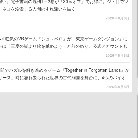
強い』電子書籍の既刊1～2巻が「30％オフ」でお得に。ジト目でツ
、ネコを溺愛する人間のすれ違いを描く
2026年8月8日
わす狂気のVRゲーム『シュ～ペロ』が「東京ゲームダンジョン」に
ーは「三度の飯より靴を舐めよう」と前のめり。公式アカウントも
リースに向けて開発中
2026年8月8日
ズルを解き進めるゲーム『Together in Forgotten Lands』が
でリリース。時に忘れ去られた世界の古代洞窟を舞台に、4つのバイオ
出を目指す
2026年8月8日