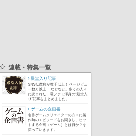
連載・特集一覧
殿堂入り記事
SNS拡散数が数千以上！ ページビュ
ー数万以上！ などなど。多くの人々
に読まれた、電ファミ渾身の“殿堂入
り”記事をまとめました。
ゲームの企画書
名作ゲームクリエイターの方々に製
作時のエピソードをお聞きし、ヒッ
トする企画（ゲーム）とは何か？を
探っていきます。