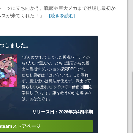
レーツに立ち向かう。戦艦や巨大メカまで登場し最初か
スが来てくれた！」...
[続きを読む]
つしました。
“ぜんめつ”してしまった勇者パーティか
ら1人だけ選んで、ともに迷宮からの脱
出を目指すダンジョン探索RPGです。
ただし勇者は「はい/いいえ」しか喋れ
ず、魔法使いは魔法が使えず、戦士は可
愛らしい人形になっていて、僧侶は██を
崇拝しています。誰を救うのかを選ぶの
は、あなたです。
リリース日：2026年第4四半期
Steamストアページ