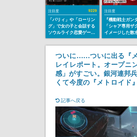
9229
注目度
注目度
「パリィ」や「ローリン
『機動戦士ガン
グ」で女の子と会話する
「シャア専用ザ
ソウルライク恋愛ゲーム
イメージした散
『小早川さんはソウルラ
リールが予約開
イク』無料公開。返事に
にはシャアのパ
失敗すると「YOU
マークやジオン
ついに……ついに出る『メ
DIED」
エンブレム、型
レイレポート。オープニン
どを配置
感」がすごい。銀河連邦
くて今度の『メトロイド
記事へ戻る