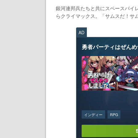
銀河連邦兵たちと共にスペースパイ
らクライマックス。「サムスだ！サム
AD
勇者パーティはぜんめ
インディー
RPG