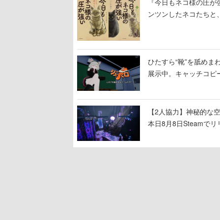
『今日もネコ様の圧が
ンツンしたネコたちと
ひたすら“靴”を舐めま
展示中。キャッチコピ
開設され、2026年リ
【2人協力】神秘的な空間でパ
本日8月8日Steam
ームを探索しながら脱