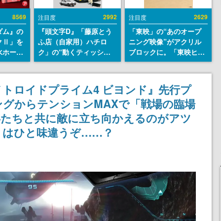
8569
2992
2629
注目度
注目度
ダム』の
『頭文字D』「藤原とう
「東映」の“あのオープ
クⅡ」を
ふ店（自家用）ハチロ
ニング映像”がアクリル
水ホース
ク」の“動くティッシュ
ブロックに。「東映ヒス
始。本体
ケース”が買えるポップ
トリカル グッズコレクシ
ーソナル
アップショップが開催
ョン」が8月下旬より発
公国軍の
へ。マンガの舞台である
売
トロイドプライム4 ビヨンド』先行プ
式番号な
群馬の「イオンモール高
グからテンションMAXで「戦場の臨場
崎」にて、8月11日から8
月20日までの期間限定で
兵たちと共に敵に立ち向かえるのがアツ
開催予定
』はひと味違うぞ……？