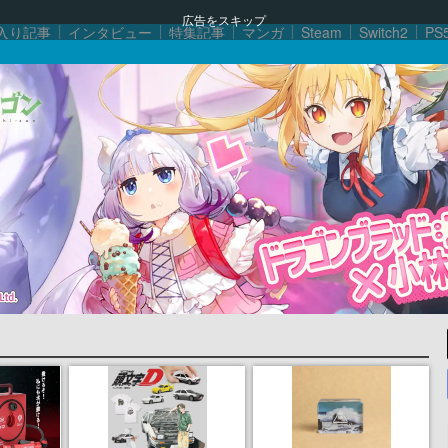
広告をスキップ
入り記事
インタビュー
特集記事
マンガ
Steam
Switch2
PS