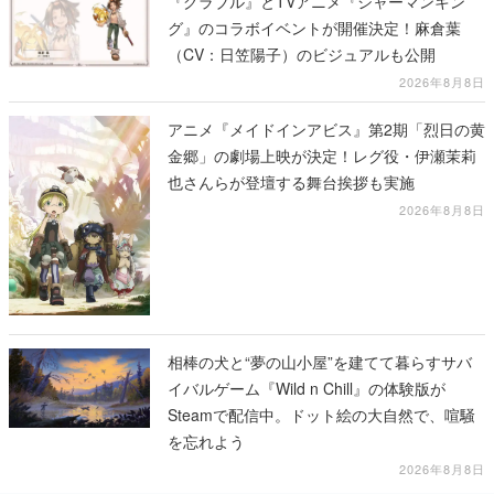
『グラブル』とTVアニメ『シャーマンキン
グ』のコラボイベントが開催決定！麻倉葉
（CV：日笠陽子）のビジュアルも公開
2026年8月8日
アニメ『メイドインアビス』第2期「烈日の黄
金郷」の劇場上映が決定！レグ役・伊瀬茉莉
也さんらが登壇する舞台挨拶も実施
2026年8月8日
相棒の犬と“夢の山小屋”を建てて暮らすサバ
イバルゲーム『Wild n Chill』の体験版が
Steamで配信中。ドット絵の大自然で、喧騒
を忘れよう
2026年8月8日