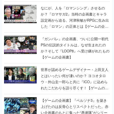
書】
なにが、人を「ロマンシング」させるの
か？『ロマサガ2』当時の企画書とキャラ
設定画から迫る、河津秋敏がRPGに生み出
した「ロマン」の正体とは【ゲームの企画
書】
『ガンパレ』の企画書、ついに公開━初代
PSの伝説的タイトルは、なぜ生まれたの
か？そして『LOOP8』へ受け継がれたもの
【ゲームの企画書】
世界が認めるゲームデザイナー・上田文人
とはいったい何が凄いのか？ ヨコオタロ
ウ・外山圭一郎らと共に『ICO』に込めら
れたこだわりを語り尽くす！【ゲームの企
画書】
【ゲームの企画書】『ペルソナ3』を築き
上げたのは反骨心とリスペクトだった。赤
い企画書のもとに集った“愚連隊”がシリー