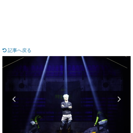
日本のコンテンツ産業やカルチャーに与えた影響を探る企
画です。
日本モバイルゲーム産業史
日本のモバイルゲーム史における主要なトピック・タイト
ルを網羅するほか、開発者へのインタビューや識者による
解説を掲載。約20年の歴史が一望できる決定版！
若ゲのいたり〜ゲームクリエイターの青春〜
『うつヌケ』『ペンと箸』等で知られるマンガ家・田中圭
記事へ戻る
一先生によるゲーム業界レポートマンガです。
なんでゲームは面白い？
ゲーム開発者・hamatsu氏がゲームの魅力を画面や操作の
具体的な形から解き明かしていく、硬派で骨太な評論連載
です。
ゲームが変えた日本語
「経験値」「裏技」「ラスボス」… ゲームにまつわる言葉
の起源や用法の変遷を、コンピューター文化史研究家・タ
イニーP氏が徹底調査。
カテゴリ
特集記事