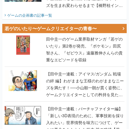
ズを生まれ変わらせるまで【橋野桂インタ
ビュー】
ゲームの企画書
の記事一覧
若ゲのいたり〜ゲームクリエイターの青春〜
田中圭一のゲーム業界取材マンガ『若ゲの
いたり』第2巻が発売。『ポケモン』田尻
智さん、『ゼビウス』遠藤雅伸さんらの貴
重なエピソードを収録
【田中圭一連載：アイマス/ガンダム 戦場
の絆 編】わがままな王様のわがままなニー
ズを満たす！──小山順一朗が貫く姿勢に、
ゲームクリエイターとしての矜持を見た
【若ゲのいたり最終回】
【田中圭一連載：バーチャファイター編】
「新しい3D表現のために、軍事技術を採り
入れたい」世界情勢を味方につけて、ゲー