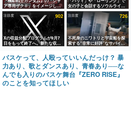
『機動戦士ガンダム』の「シャ
「パリィ」や「ローリング」で
ア専用ザクⅡ」をイメージした
女の子と会話するソウルライク
インタビュー
散水ホースリールが予約開始。
恋愛ゲーム『小早川さんはソウ
注目度
902
注目度
726
本体にはシャアのパーソナルマ
ルライク』無料公開。返事に失
連載・特集一覧
ークやジオン公国軍のエンブレ
敗すると「YOU DIED」
ム、型式番号などを配置
殿堂入り記事
Xの収益分配プログラムが9月7
不死身のニワトリと宇宙船を探
SNS拡散数が数千以上！ ページビュー数万以上！ などな
ど。多くの人々に読まれた、電ファミ渾身の“殿堂入り”記
日をもって終了へ。新たな収益
索する“非常に好評”なサバイバ
事をまとめました。
化制度「Original Content
ルゲーム『Breathedge』が無
Rewards Program」を発表
料で配布中。入手できる期間は8
バスケって、人殴っていいんだっけ？ 暴
ゲームの企画書
月10日まで
名作ゲームクリエイターの方々に製作時のエピソードをお
力あり、歌とダンスあり、青春あり──な
聞きし、ヒットする企画（ゲーム）とは何か？を探ってい
きます。
んでも入りのバスケ舞台『ZERO RISE』
赫本
のことを知ってほしい
この物語を解いてはいけない。『赫本』は、〈試験問題〉
の形をした短編ホラー小説集です。
新世代に訊く
これからのデジタルゲーム市場を担う若きクリエイター達
の姿を追い、彼らのルーツと情熱を探っていきます。
ゲーム世代の作家たち
ゲームに多大な影響を受けた作家さんに取材し、ゲームが