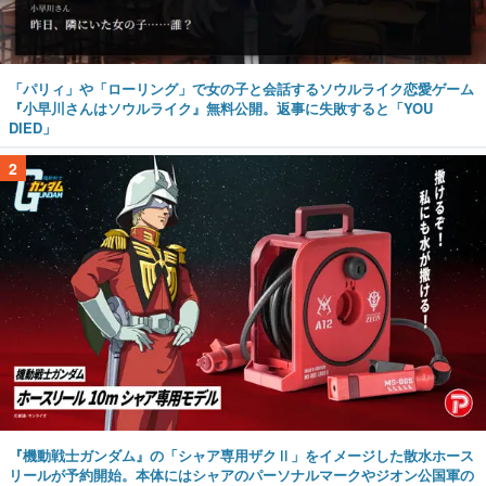
「パリィ」や「ローリング」で女の子と会話するソウルライク恋愛ゲーム
『小早川さんはソウルライク』無料公開。返事に失敗すると「YOU
DIED」
2
『機動戦士ガンダム』の「シャア専用ザクⅡ」をイメージした散水ホース
リールが予約開始。本体にはシャアのパーソナルマークやジオン公国軍の