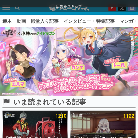
広告をスキップ
赫本
動画
殿堂入り記事
インタビュー
特集記事
マンガ
いま読まれている記事
ピックアップ
注目度
1210
注目度
1122
電ファミのいま読まれている記事ランキング
アプリセール情報