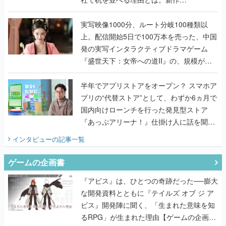
『TATSUJIN EXTREME』で初タッグを組
んだレジェンド2人に訊く開発秘話
実写映像1000分、ルート分岐100種類以
上。配信開始5日で100万本を売った、中国
発の実写インタラクティブドラマゲーム
『盛世天下：女帝への道II』の、規模が違
うこだわりをプロデューサーに聞いた
半年でアプリストアをオープン？ スマホア
プリの“代替ストア”として、わずか6ヵ月で
国内向けローンチを行った発見型ストア
『あっぷアリーナ！』仕掛け人に話を聞い
てみた
インタビュー
の記事一覧
ゲームの企画書
『アビス』は、ひとつの奇跡だった──膨大
な開発資料とともに『テイルズ オブ ジ ア
ビス』開発陣に聞く、「生まれた意味を知
るRPG」が生まれた理由【ゲームの企画