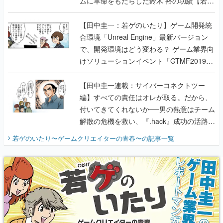
ムに革命をもたらした鈴木 裕の功績【若ゲ
のいたり】
【田中圭一：若ゲのいたり】ゲーム開発統
合環境「Unreal Engine」最新バージョン
で、開発環境はどう変わる？ ゲーム業界向
けソリューションイベント「GTMF2019」
に行って、より理解を深めよう【PR】
【田中圭一連載：サイバーコネクトツー
編】すべての責任はオレが取る。だから、
付いてきてくれないか──男の熱意はチーム
解散の危機を救い、『.hack』成功の活路を
開く。業界の快男児・松山 洋に流れる血は
若ゲのいたり〜ゲームクリエイターの青春〜
の記事一覧
『少年ジャンプ』色だった【若ゲのいた
り】