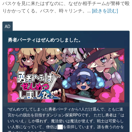
バスケを見に来たはずなのに、なぜか相手チームが警棒で殴
りかかってくる。バスケ、時々リンチ。...
[続きを読む]
AD
勇者パーティはぜんめつしました。
“ぜんめつ”してしまった勇者パーティから1人だけ選んで、ともに迷
宮からの脱出を目指すダンジョン探索RPGです。 ただし勇者は「は
い/いいえ」しか喋れず、魔法使いは魔法が使えず、戦士は可愛らし
い人形になっていて、僧侶は██を崇拝しています。誰を救うのかを