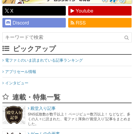
X
Youtube
Discord
RSS
ピックアップ
電ファミのいま読まれている記事ランキング
アプリセール情報
インタビュー
連載・特集一覧
殿堂入り記事
SNS拡散数が数千以上！ ページビュー数万以上！ などなど。多
くの人々に読まれた、電ファミ渾身の“殿堂入り”記事をまとめま
した。
ゲームの企画書