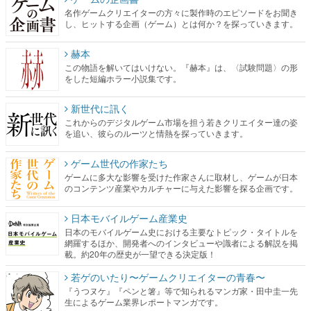
名作ゲームクリエイターの方々に製作時のエピソードをお聞き
し、ヒットする企画（ゲーム）とは何か？を探っていきます。
赫本
この物語を解いてはいけない。『赫本』は、〈試験問題〉の形
をした短編ホラー小説集です。
新世代に訊く
これからのデジタルゲーム市場を担う若きクリエイター達の姿
を追い、彼らのルーツと情熱を探っていきます。
ゲーム世代の作家たち
ゲームに多大な影響を受けた作家さんに取材し、ゲームが日本
のコンテンツ産業やカルチャーに与えた影響を探る企画です。
日本モバイルゲーム産業史
日本のモバイルゲーム史における主要なトピック・タイトルを
網羅するほか、開発者へのインタビューや識者による解説を掲
載。約20年の歴史が一望できる決定版！
若ゲのいたり〜ゲームクリエイターの青春〜
『うつヌケ』『ペンと箸』等で知られるマンガ家・田中圭一先
生によるゲーム業界レポートマンガです。