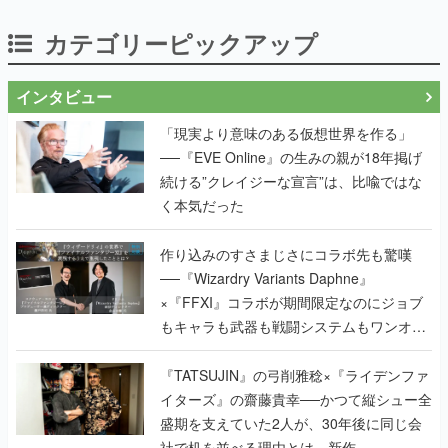
カテゴリーピックアップ
インタビュー
「現実より意味のある仮想世界を作る」
──『EVE Online』の生みの親が18年掲げ
続ける”クレイジーな宣言”は、比喩ではな
く本気だった
作り込みのすさまじさにコラボ先も驚嘆
──『Wizardry Variants Daphne』
×『FFXI』コラボが期間限定なのにジョブ
もキャラも武器も戦闘システムもワンオフ
で作り込まれた理由を両ディレクターに聞
く
『TATSUJIN』の弓削雅稔×『ライデンファ
イターズ』の齋藤貴幸──かつて縦シュー全
盛期を支えていた2人が、30年後に同じ会
社で机を並べる理由とは。新作