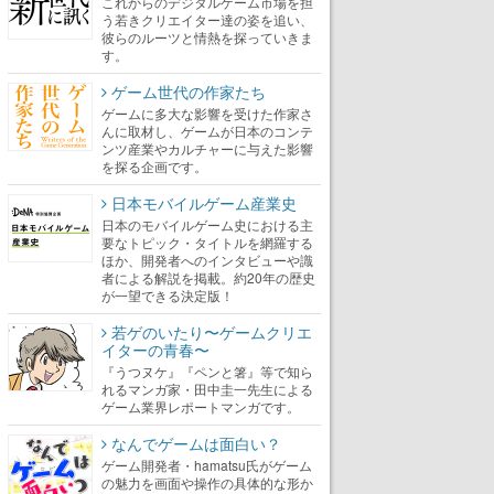
これからのデジタルゲーム市場を担
う若きクリエイター達の姿を追い、
彼らのルーツと情熱を探っていきま
す。
ゲーム世代の作家たち
ゲームに多大な影響を受けた作家さ
んに取材し、ゲームが日本のコンテ
ンツ産業やカルチャーに与えた影響
を探る企画です。
日本モバイルゲーム産業史
日本のモバイルゲーム史における主
要なトピック・タイトルを網羅する
ほか、開発者へのインタビューや識
者による解説を掲載。約20年の歴史
が一望できる決定版！
若ゲのいたり〜ゲームクリエ
イターの青春〜
『うつヌケ』『ペンと箸』等で知ら
れるマンガ家・田中圭一先生による
ゲーム業界レポートマンガです。
なんでゲームは面白い？
ゲーム開発者・hamatsu氏がゲーム
の魅力を画面や操作の具体的な形か