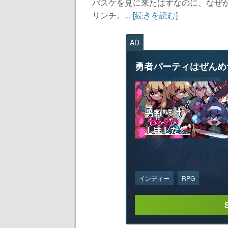
バスケを見に来たはずなのに、なぜ
リンチ。...
[続きを読む]
AD
勇者パーティはぜんめ
インディー
RPG