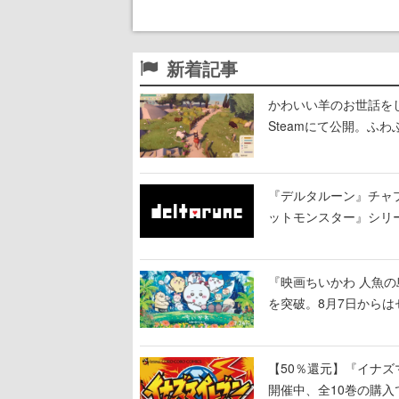
新着記事
かわいい羊のお世話をして理
Steamにて公開。ふ
『デルタルーン』チャ
ットモンスター』シリ
で知られる
『映画ちいかわ 人魚の
を突破。8月7日から
【50％還元】『イナズ
開催中、全10巻の購入