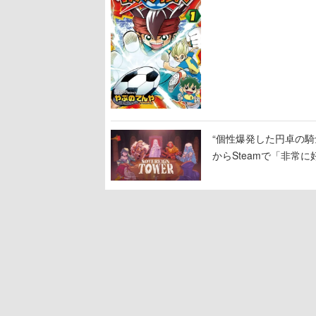
“個性爆発した円卓の騎士
からSteamで「非常
相次ぐ