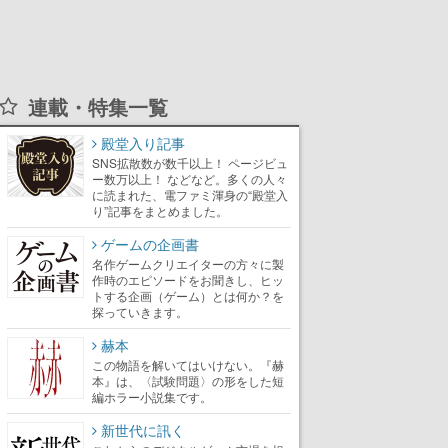
連載・特集一覧
殿堂入り記事
SNS拡散数が数千以上！ ページビュ
ー数万以上！ などなど。多くの人々
に読まれた、電ファミ渾身の“殿堂入
り”記事をまとめました。
ゲームの企画書
名作ゲームクリエイターの方々に製
作時のエピソードをお聞きし、ヒッ
トする企画（ゲーム）とは何か？を
探っていきます。
赫本
この物語を解いてはいけない。『赫
本』は、〈試験問題〉の形をした短
編ホラー小説集です。
新世代に訊く