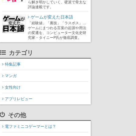
ら解き明かしていく、硬派で骨太な
評論連載です。
ゲームが変えた日本語
「経験値」「裏技」「ラスボス」…
ゲームにまつわる言葉の起源や用法
の変遷を、コンピューター文化史研
究家・タイニーP氏が徹底調査。
カテゴリ
特集記事
マンガ
女性向け
アプリレビュー
その他
電ファミニコゲーマーとは？