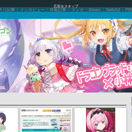
広告をスキップ
入り記事
インタビュー
特集記事
マンガ
Steam
Switch2
PS