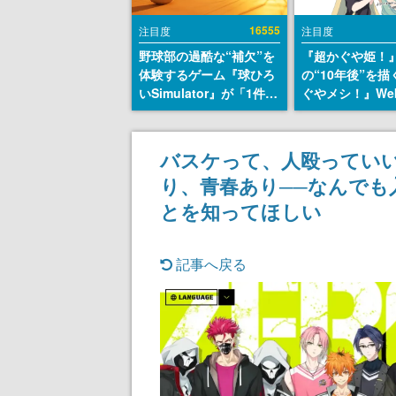
16555
注目度
注目度
野球部の過酷な“補欠”を
『超かぐや姫！
体験するゲーム『球ひろ
の“10年後”を
いSimulator』が「1件」
ぐやメシ！』We
のウィッシュリストをも
定。新たなWeb
とにチェコ語に対応し
ーベル「ビビビ
SNSで話題に。『キング
ク」にて特別話
バスケって、人殴っていい
ダム・カム』開発元やチ
タート、あのお
り、青春あり──なんでも入
ェコのプロ野球選手から
まだ続きがある
称賛の声
とを知ってほしい
記事へ戻る