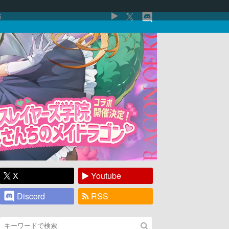
5
X
Youtube
Discord
RSS