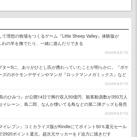
想の牧場をつくるゲーム『Little Sheep Valley』体験版が
わふわの羊を撫でたり、一緒に遊んだりできる
2026年8月7日
プター5に、ありがひとし氏が携わっていたことが明らかに。『ポケ
ーズのポケモンデザインやマンガ『ロックマンメガミックス』など
2026年8月7日
島のひみつ』が公開14日で興行収入50億円、観客動員数が350万人
はセイレーン、島二郎、なんか懐いてる鳥などの第二弾グッズも発売
2026年8月7日
マイレブン』コミカライズ版がKindleにてポイント50％還元セール
で2920ポイント還元。超次元サッカーをド迫力に描きだす