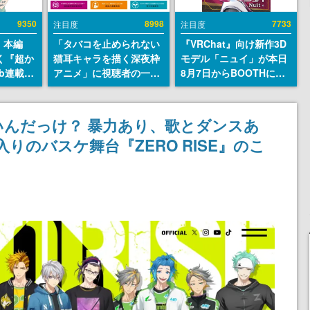
9350
8998
7733
注目度
注目度
』本編
「タバコを止められない
『VRChat』向け新作3D
描く『超か
猫耳キャラを描く深夜枠
モデル「ニュイ」が本日
b連載決
アニメ」に視聴者の一部
8月7日からBOOTHにて
マンガレ
から批判意見。違法薬物
発売。瞳に光る星や感情
コミッ
の使用と思しき描写も含
豊かな表情が、小悪魔か
が掲載ス
めて、BPOが議論を交わ
わいい
んだっけ？ 暴力あり、歌とダンスあ
話には…
す
りのバスケ舞台『ZERO RISE』のこ
！