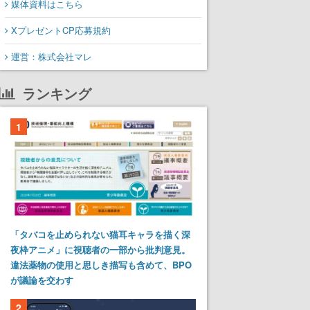
媒体資料はこちら
XプレゼントCP応募規約
運営：株式会社マレ
ランキング
1
「タバコを止められない猫耳キャラを描く深
夜枠アニメ」に視聴者の一部から批判意見。
違法薬物の使用と思しき描写も含めて、BPO
が議論を交わす
2