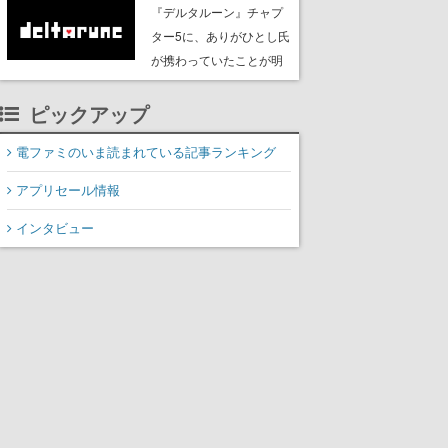
て公開。ふわふわの羊を
『デルタルーン』チャプ
撫でたり、一緒に遊んだ
ター5に、ありがひとし氏
りできる
が携わっていたことが明
らかに。『ポケットモン
ピックアップ
スター』シリーズのポケ
モンデザインやマンガ
電ファミのいま読まれている記事ランキング
『ロックマンメガミック
ス』などで知られる
アプリセール情報
インタビュー