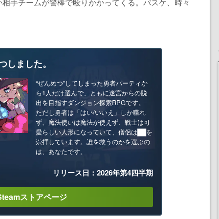
か相手チームが警棒で殴りかかってくる。バスケ、時々
つしました。
“ぜんめつ”してしまった勇者パーティか
ら1人だけ選んで、ともに迷宮からの脱
出を目指すダンジョン探索RPGです。
ただし勇者は「はい/いいえ」しか喋れ
ず、魔法使いは魔法が使えず、戦士は可
愛らしい人形になっていて、僧侶は██を
崇拝しています。誰を救うのかを選ぶの
は、あなたです。
リリース日：2026年第4四半期
Steamストアページ