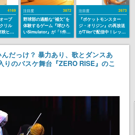
4169
3872
2673
注目度
注目度
オープ
野球部の過酷な“補欠”を
『ポケットモンスター
クリル
体験するゲーム『球ひろ
ジ・オリジン』の再放送
東映ヒス
いSimulator』が「1件」
がTVerで配信中！レッド
コレクシ
のウィッシュリストをも
（CV：竹内順子）が主人
旬より発
とにチェコ語に対応し
公のオリジナルアニメ
SNSで話題に。『キング
んだっけ？ 暴力あり、歌とダンスあ
ダム・カム』開発元やチ
りのバスケ舞台『ZERO RISE』のこ
ェコのプロ野球選手から
称賛の声