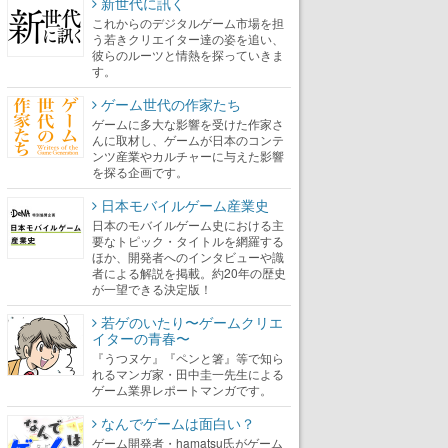
新世代に訊く
これからのデジタルゲーム市場を担
う若きクリエイター達の姿を追い、
彼らのルーツと情熱を探っていきま
す。
ゲーム世代の作家たち
ゲームに多大な影響を受けた作家さ
んに取材し、ゲームが日本のコンテ
ンツ産業やカルチャーに与えた影響
を探る企画です。
日本モバイルゲーム産業史
日本のモバイルゲーム史における主
要なトピック・タイトルを網羅する
ほか、開発者へのインタビューや識
者による解説を掲載。約20年の歴史
が一望できる決定版！
若ゲのいたり〜ゲームクリエ
イターの青春〜
『うつヌケ』『ペンと箸』等で知ら
れるマンガ家・田中圭一先生による
ゲーム業界レポートマンガです。
なんでゲームは面白い？
ゲーム開発者・hamatsu氏がゲーム