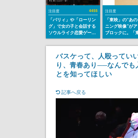
4455
注目度
注目度
「パリィ」や「ローリン
「東映」の“あの
グ」で女の子と会話する
ニング映像”がア
ソウルライク恋愛ゲーム
ブロックに。「
『小早川さんはソウルラ
トリカル グッズ
イク』無料公開。返事に
ョン」が8月下
失敗すると「YOU
売
バスケって、人殴っていい
DIED」
り、青春あり──なんでも入
とを知ってほしい
記事へ戻る