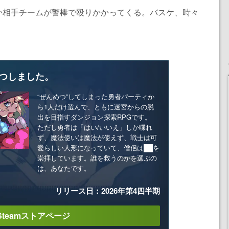
か相手チームが警棒で殴りかかってくる。バスケ、時々
つしました。
“ぜんめつ”してしまった勇者パーティか
ら1人だけ選んで、ともに迷宮からの脱
出を目指すダンジョン探索RPGです。
ただし勇者は「はい/いいえ」しか喋れ
ず、魔法使いは魔法が使えず、戦士は可
愛らしい人形になっていて、僧侶は██を
崇拝しています。誰を救うのかを選ぶの
は、あなたです。
リリース日：2026年第4四半期
Steamストアページ