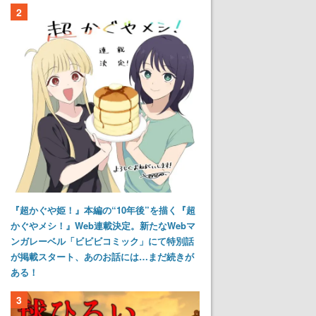
2
『超かぐや姫！』本編の“10年後”を描く『超
かぐやメシ！』Web連載決定。新たなWebマ
ンガレーベル「ビビビコミック」にて特別話
が掲載スタート、あのお話には…まだ続きが
ある！
3