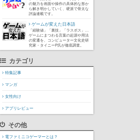
の魅力を画面や操作の具体的な形か
ら解き明かしていく、硬派で骨太な
評論連載です。
ゲームが変えた日本語
「経験値」「裏技」「ラスボス」…
ゲームにまつわる言葉の起源や用法
の変遷を、コンピューター文化史研
究家・タイニーP氏が徹底調査。
カテゴリ
特集記事
マンガ
女性向け
アプリレビュー
その他
電ファミニコゲーマーとは？