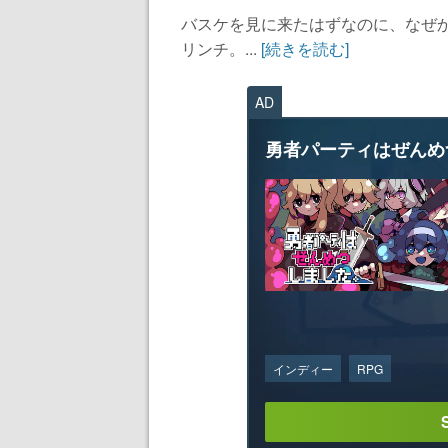
バスケを見に来たはずなのに、なぜ
リンチ。...
[続きを読む]
AD
勇者パーティはぜんめ
インディー
RPG