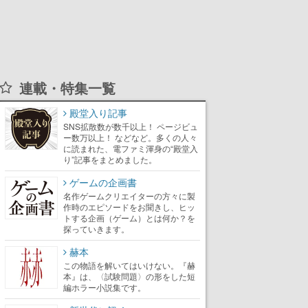
連載・特集一覧
殿堂入り記事
SNS拡散数が数千以上！ ページビュ
ー数万以上！ などなど。多くの人々
に読まれた、電ファミ渾身の“殿堂入
り”記事をまとめました。
ゲームの企画書
名作ゲームクリエイターの方々に製
作時のエピソードをお聞きし、ヒッ
トする企画（ゲーム）とは何か？を
探っていきます。
赫本
この物語を解いてはいけない。『赫
本』は、〈試験問題〉の形をした短
編ホラー小説集です。