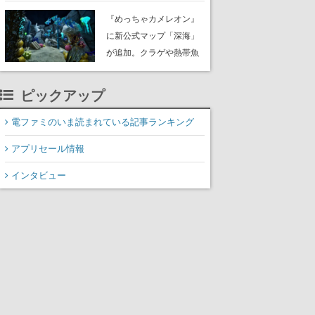
定。猟犬は動物を追跡し
『めっちゃカメレオン』
てくれる忠実な相棒とし
に新公式マップ「深海」
て登場し、冒険を重ねる
が追加。クラゲや熱帯魚
と成長する。記念撮影も
が泳ぎ、海底にはサンゴ
可能
や大きな貝も
ピックアップ
電ファミのいま読まれている記事ランキング
アプリセール情報
インタビュー