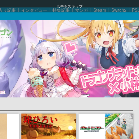
広告をスキップ
入り記事
インタビュー
特集記事
マンガ
Steam
Switch2
PS