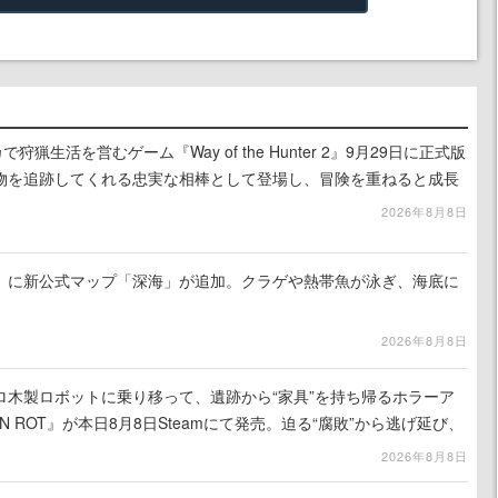
狩猟生活を営むゲーム『Way of the Hunter 2』9月29日に正式版
物を追跡してくれる忠実な相棒として登場し、冒険を重ねると成長
2026年8月8日
』に新公式マップ「深海」が追加。クラゲや熱帯魚が泳ぎ、海底に
2026年8月8日
ロ木製ロボットに乗り移って、遺跡から“家具”を持ち帰るホラーア
N ROT』が本日8月8日Steamにて発売。迫る“腐敗”から逃げ延び、
を再建
2026年8月8日