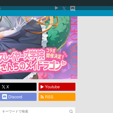
5
X
Youtube
Discord
RSS