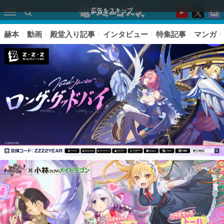
広告をスキップ
赫本
動画
殿堂入り記事
インタビュー
特集記事
マンガ
ピックアップ
電ファミのいま読まれている記事ランキング
アプリセール情報