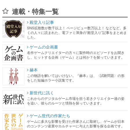
連載・特集一覧
殿堂入り記事
SNS拡散数が数千以上！ ページビュー数万以上！ などなど。多
くの人々に読まれた、電ファミ渾身の“殿堂入り”記事をまとめま
した。
ゲームの企画書
名作ゲームクリエイターの方々に製作時のエピソードをお聞き
し、ヒットする企画（ゲーム）とは何か？を探っていきます。
赫本
この物語を解いてはいけない。『赫本』は、〈試験問題〉の形
をした短編ホラー小説集です。
新世代に訊く
これからのデジタルゲーム市場を担う若きクリエイター達の姿
を追い、彼らのルーツと情熱を探っていきます。
ゲーム世代の作家たち
ゲームに多大な影響を受けた作家さんに取材し、ゲームが日本
のコンテンツ産業やカルチャーに与えた影響を探る企画です。