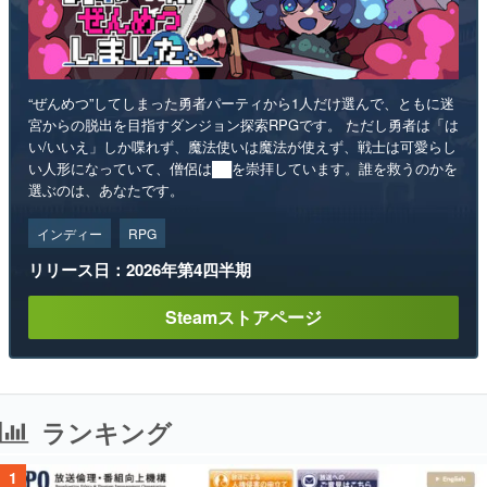
“ぜんめつ”してしまった勇者パーティから1人だけ選んで、ともに迷
宮からの脱出を目指すダンジョン探索RPGです。 ただし勇者は「は
い/いいえ」しか喋れず、魔法使いは魔法が使えず、戦士は可愛らし
い人形になっていて、僧侶は██を崇拝しています。誰を救うのかを
選ぶのは、あなたです。
インディー
RPG
リリース日：2026年第4四半期
Steamストアページ
ランキング
1