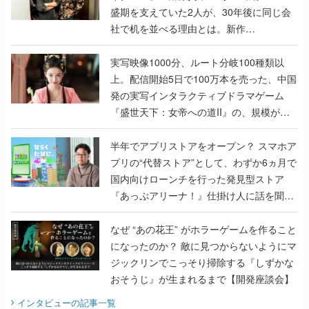
盛期を支えていた2人が、30年後に同じ会
社で机を並べる理由とは。新作
『TATSUJIN EXTREME』で初タッグを組
んだレジェンド2人に訊く開発秘話
実写映像1000分、ルート分岐100種類以
上。配信開始5日で100万本を売った、中国
発の実写インタラクティブドラマゲーム
『盛世天下：女帝への道II』の、規模が違
うこだわりをプロデューサーに聞いた
半年でアプリストアをオープン？ スマホア
プリの“代替ストア”として、わずか6ヵ月で
国内向けローンチを行った発見型ストア
『あっぷアリーナ！』仕掛け人に話を聞い
てみた
なぜ “あの花王” がホラーゲームを作ること
になったのか？ 敵に見つからないようにマ
ジックリンでこっそり掃除する『しずかな
おそうじ』が生まれるまで【開発座談会】
インタビュー
の記事一覧