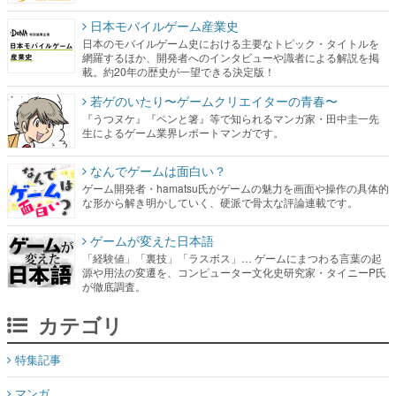
日本モバイルゲーム産業史
日本のモバイルゲーム史における主要なトピック・タイトルを
網羅するほか、開発者へのインタビューや識者による解説を掲
載。約20年の歴史が一望できる決定版！
若ゲのいたり〜ゲームクリエイターの青春〜
『うつヌケ』『ペンと箸』等で知られるマンガ家・田中圭一先
生によるゲーム業界レポートマンガです。
なんでゲームは面白い？
ゲーム開発者・hamatsu氏がゲームの魅力を画面や操作の具体的
な形から解き明かしていく、硬派で骨太な評論連載です。
ゲームが変えた日本語
「経験値」「裏技」「ラスボス」… ゲームにまつわる言葉の起
源や用法の変遷を、コンピューター文化史研究家・タイニーP氏
が徹底調査。
カテゴリ
特集記事
マンガ