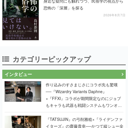
身近な疑問にも触れつつ、民俗学の視点から
恐怖の「深層」を探る
2026年8月7日
カテゴリーピックアップ
インタビュー
作り込みのすさまじさにコラボ先も驚嘆
──『Wizardry Variants Daphne』
×『FFXI』コラボが期間限定なのにジョブ
もキャラも武器も戦闘システムもワンオフ
で作り込まれた理由を両ディレクターに聞
く
『TATSUJIN』の弓削雅稔×『ライデンファ
イターズ』の齋藤貴幸──かつて縦シュー全