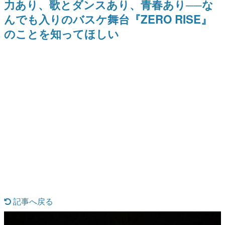
力あり、歌とダンスあり、青春あり──な
ナイトライブにてディレクター
野貴紀さんが担当する
日本のコンテンツ産業やカルチャーに与えた影響を探る企
の浜口直樹氏が登壇する予定
んでも入りのバスケ舞台『ZERO RISE』
画です。
のことを知ってほしい
日本モバイルゲーム産業史
日本のモバイルゲーム史における主要なトピック・タイト
ルを網羅するほか、開発者へのインタビューや識者による
解説を掲載。約20年の歴史が一望できる決定版！
若ゲのいたり〜ゲームクリエイターの青春〜
『うつヌケ』『ペンと箸』等で知られるマンガ家・田中圭
一先生によるゲーム業界レポートマンガです。
なんでゲームは面白い？
ゲーム開発者・hamatsu氏がゲームの魅力を画面や操作の
具体的な形から解き明かしていく、硬派で骨太な評論連載
です。
ゲームが変えた日本語
「経験値」「裏技」「ラスボス」… ゲームにまつわる言葉
の起源や用法の変遷を、コンピューター文化史研究家・タ
イニーP氏が徹底調査。
カテゴリ
記事へ戻る
特集記事