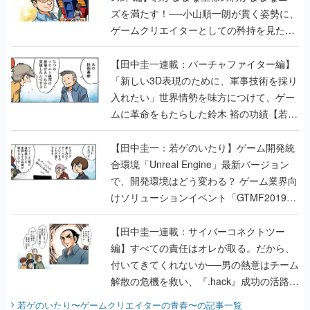
ズを満たす！──小山順一朗が貫く姿勢に、
ゲームクリエイターとしての矜持を見た
【若ゲのいたり最終回】
【田中圭一連載：バーチャファイター編】
「新しい3D表現のために、軍事技術を採り
入れたい」世界情勢を味方につけて、ゲー
ムに革命をもたらした鈴木 裕の功績【若ゲ
のいたり】
【田中圭一：若ゲのいたり】ゲーム開発統
合環境「Unreal Engine」最新バージョン
で、開発環境はどう変わる？ ゲーム業界向
けソリューションイベント「GTMF2019」
に行って、より理解を深めよう【PR】
【田中圭一連載：サイバーコネクトツー
編】すべての責任はオレが取る。だから、
付いてきてくれないか──男の熱意はチーム
解散の危機を救い、『.hack』成功の活路を
開く。業界の快男児・松山 洋に流れる血は
若ゲのいたり〜ゲームクリエイターの青春〜
の記事一覧