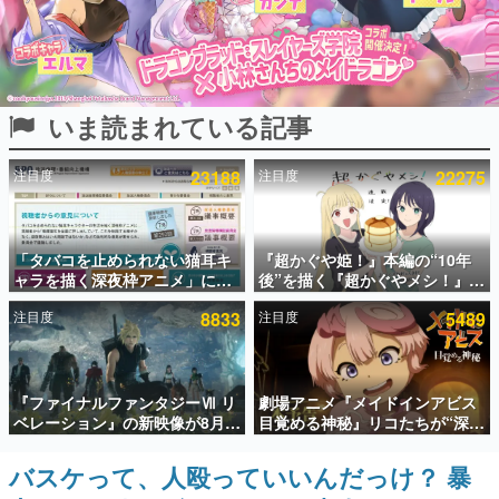
インタビュー
連載・特集一覧
いま読まれている記事
殿堂入り記事
SNS拡散数が数千以上！ ページビュー数万以上！ などな
ど。多くの人々に読まれた、電ファミ渾身の“殿堂入り”記
注目度
23188
注目度
22275
事をまとめました。
ゲームの企画書
名作ゲームクリエイターの方々に製作時のエピソードをお
聞きし、ヒットする企画（ゲーム）とは何か？を探ってい
「タバコを止められない猫耳キ
『超かぐや姫！』本編の“10年
きます。
ャラを描く深夜枠アニメ」に視
後”を描く『超かぐやメシ！』
聴者の一部から批判意見。違法
Web連載決定。新たなWebマン
赫本
注目度
8833
注目度
5489
薬物の使用と思しき描写も含め
ガレーベル「ビビビコミック」
この物語を解いてはいけない。『赫本』は、〈試験問題〉
て、BPOが議論を交わす
にて特別話が掲載スタート、あ
の形をした短編ホラー小説集です。
のお話には…まだ続きがある！
新世代に訊く
『ファイナルファンタジーⅦ リ
劇場アニメ『メイドインアビス
これからのデジタルゲーム市場を担う若きクリエイター達
ベレーション』の新映像が8月
目覚める神秘』リコたちが“深界
の姿を追い、彼らのルーツと情熱を探っていきます。
26日早朝に公開へ。『FF7』リ
七層”へ進む予告映像が公開。新
メイクシリーズの完結編、
キャストも発表、テパステは諸
バスケって、人殴っていいんだっけ？ 暴
ゲーム世代の作家たち
「gamescom」のオープニング
星すみれさん、クラヴァリは星
ゲームに多大な影響を受けた作家さんに取材し、ゲームが