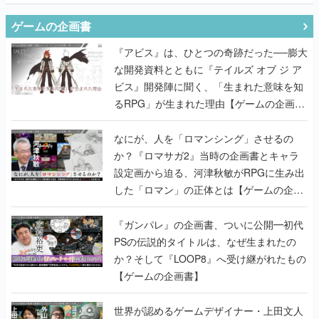
ゲームの企画書
『アビス』は、ひとつの奇跡だった──膨大
な開発資料とともに『テイルズ オブ ジ ア
ビス』開発陣に聞く、「生まれた意味を知
るRPG」が生まれた理由【ゲームの企画
書】
なにが、人を「ロマンシング」させるの
か？『ロマサガ2』当時の企画書とキャラ
設定画から迫る、河津秋敏がRPGに生み出
した「ロマン」の正体とは【ゲームの企画
書】
『ガンパレ』の企画書、ついに公開━初代
PSの伝説的タイトルは、なぜ生まれたの
か？そして『LOOP8』へ受け継がれたもの
【ゲームの企画書】
世界が認めるゲームデザイナー・上田文人