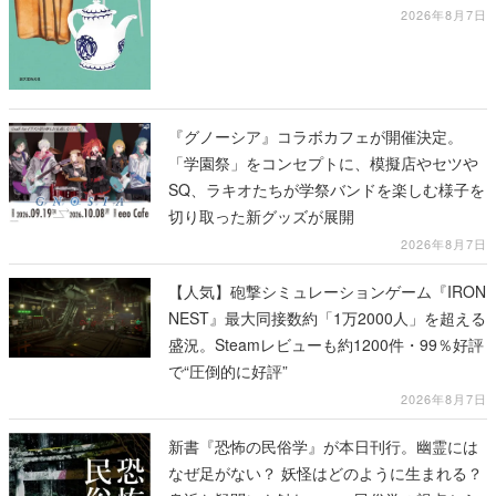
タイル、工芸がわかる
2026年8月7日
『グノーシア』コラボカフェが開催決定。
「学園祭」をコンセプトに、模擬店やセツや
SQ、ラキオたちが学祭バンドを楽しむ様子を
切り取った新グッズが展開
2026年8月7日
【人気】砲撃シミュレーションゲーム『IRON
NEST』最大同接数約「1万2000人」を超える
盛況。Steamレビューも約1200件・99％好評
で“圧倒的に好評”
2026年8月7日
新書『恐怖の民俗学』が本日刊行。幽霊には
なぜ足がない？ 妖怪はどのように生まれる？