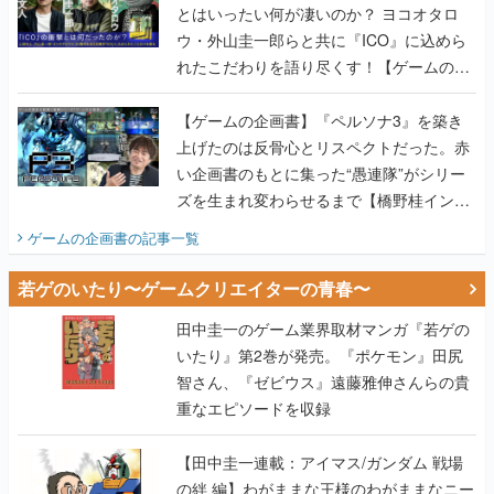
とはいったい何が凄いのか？ ヨコオタロ
ウ・外山圭一郎らと共に『ICO』に込めら
れたこだわりを語り尽くす！【ゲームの企
画書】
【ゲームの企画書】『ペルソナ3』を築き
上げたのは反骨心とリスペクトだった。赤
い企画書のもとに集った“愚連隊”がシリー
ズを生まれ変わらせるまで【橋野桂インタ
ビュー】
ゲームの企画書
の記事一覧
若ゲのいたり〜ゲームクリエイターの青春〜
田中圭一のゲーム業界取材マンガ『若ゲの
いたり』第2巻が発売。『ポケモン』田尻
智さん、『ゼビウス』遠藤雅伸さんらの貴
重なエピソードを収録
【田中圭一連載：アイマス/ガンダム 戦場
の絆 編】わがままな王様のわがままなニー