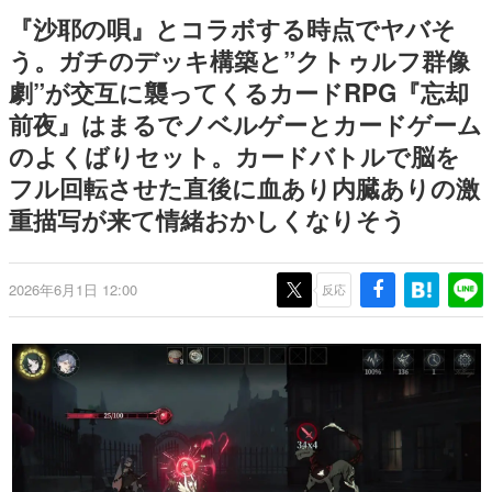
9年ぶりとなる日本公演を記念し
日本のコンテンツ産業やカルチャーに与えた影響を探る企
『沙耶の唄』とコラボする時点でヤバそ
て
画です。
う。ガチのデッキ構築と”クトゥルフ群像
日本モバイルゲーム産業史
劇”が交互に襲ってくるカードRPG『忘却
日本のモバイルゲーム史における主要なトピック・タイト
ルを網羅するほか、開発者へのインタビューや識者による
前夜』はまるでノベルゲーとカードゲーム
解説を掲載。約20年の歴史が一望できる決定版！
のよくばりセット。カードバトルで脳を
若ゲのいたり〜ゲームクリエイターの青春〜
『うつヌケ』『ペンと箸』等で知られるマンガ家・田中圭
フル回転させた直後に血あり内臓ありの激
一先生によるゲーム業界レポートマンガです。
重描写が来て情緒おかしくなりそう
なんでゲームは面白い？
ゲーム開発者・hamatsu氏がゲームの魅力を画面や操作の
具体的な形から解き明かしていく、硬派で骨太な評論連載
2026年6月1日 12:00
反応
です。
ゲームが変えた日本語
「経験値」「裏技」「ラスボス」… ゲームにまつわる言葉
の起源や用法の変遷を、コンピューター文化史研究家・タ
イニーP氏が徹底調査。
カテゴリ
特集記事