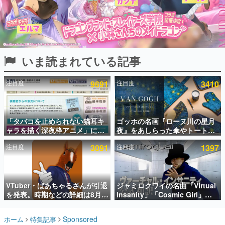
インタビュー
連載・特集一覧
殿堂入り記事
いま読まれている記事
SNS拡散数が数千以上！ ページビュー数万以上！ などな
ど。多くの人々に読まれた、電ファミ渾身の“殿堂入り”記
事をまとめました。
注目度
9691
注目度
3410
ゲームの企画書
名作ゲームクリエイターの方々に製作時のエピソードをお
聞きし、ヒットする企画（ゲーム）とは何か？を探ってい
「タバコを止められない猫耳キ
ゴッホの名画『ローヌ川の星月
きます。
ャラを描く深夜枠アニメ」に視
夜』をあしらった傘やトートバ
赫本
聴者の一部から批判意見。違法
ッグなどが登場。8月7日21時よ
この物語を解いてはいけない。『赫本』は、〈試験問題〉
注目度
3091
注目度
1397
薬物の使用と思しき描写も含め
り2日間限定で予約販売
の形をした短編ホラー小説集です。
て、BPOが議論を交わす
新世代に訊く
VTuber・ばあちゃるさんが引退
ジャミロクワイの名曲「Virtual
これからのデジタルゲーム市場を担う若きクリエイター達
の姿を追い、彼らのルーツと情熱を探っていきます。
を発表。時期などの詳細は8月9
Insanity」「Cosmic Girl」
日15時からの配信で説明
「Canned Heat」公式日本語字
幕付きMVがいきなり公開！
ゲーム世代の作家たち
Sponsored
ホーム
特集記事
「SUMMER SONIC 2026」での
ゲームに多大な影響を受けた作家さんに取材し、ゲームが