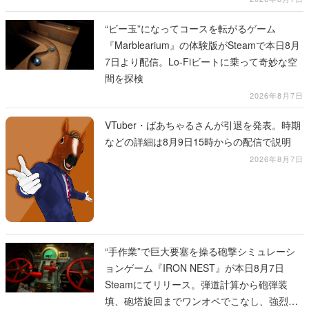
“ビー玉”になってコースを転がるゲーム
『Marblearium』の体験版がSteamで本日8月
7日より配信。Lo-Fiビートに乗って奇妙な空
間を探検
2026年8月7日
VTuber・ばあちゃるさんが引退を発表。時期
などの詳細は8月9日15時からの配信で説明
2026年8月7日
“手作業”で巨大要塞を操る砲撃シミュレーシ
ョンゲーム『IRON NEST』が本日8月7日
Steamにてリリース。弾道計算から砲弾装
填、砲塔旋回までワンオペでこなし、強烈な