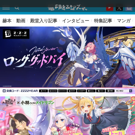
広告をスキップ
赫本
動画
殿堂入り記事
インタビュー
特集記事
マンガ
ピックアップ
電ファミのいま読まれている記事ランキング
アプリセール情報