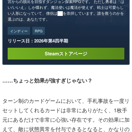
宮からの脱出を目指すダンジョン探索RPGです。 ただし勇者は「は
い/いいえ」しか喋れず、魔法使いは魔法が使えず、戦士は可愛らし
い人形になっていて、僧侶は██を崇拝しています。誰を救うのかを
選ぶのは、あなたです。
インディー
RPG
リリース日：2026年第4四半期
Steamストアページ
……ちょっと効果が強すぎじゃない？
ターン制のカードゲームにおいて、手札事故を一度リ
セットしてくれるカードは非常にありがたく、1枚手
元にあるだけで非常に心強い存在です。その効果に加
えて、敵に状態異常を付与できるとなると、かなりの