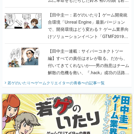
のいたり】
【田中圭一：若ゲのいたり】ゲーム開発統
合環境「Unreal Engine」最新バージョン
で、開発環境はどう変わる？ ゲーム業界向
けソリューションイベント「GTMF2019」
に行って、より理解を深めよう【PR】
【田中圭一連載：サイバーコネクトツー
編】すべての責任はオレが取る。だから、
付いてきてくれないか──男の熱意はチーム
解散の危機を救い、『.hack』成功の活路を
開く。業界の快男児・松山 洋に流れる血は
若ゲのいたり〜ゲームクリエイターの青春〜
の記事一覧
『少年ジャンプ』色だった【若ゲのいた
り】