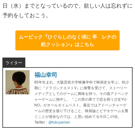
日（水）までとなっているので、欲しい人は忘れずに
予約をしておこう。
ムービック『ひぐらしのなく頃に 卒 レナの
鉈クッション』はこちら
ライター
福山幸司
85年生まれ。大阪芸術大学映像学科で映画史を学ぶ。幼少
期に『ドラゴンクエストV』に衝撃を受けて、ストーリー
メディアとしてのゲームに興味を持つ。その後アドベンチ
ャーゲームに熱中し、『この世の果てで恋を唄う少女YU-
NO』がオールタイムベスト。最近ではアドベンチャーゲ
ームの歴史を掘り下げること、映画論とビデオゲームを繋
ぐことが使命なのでは、と思い始めてる今日この頃。
Twitter：
@fukuyaman