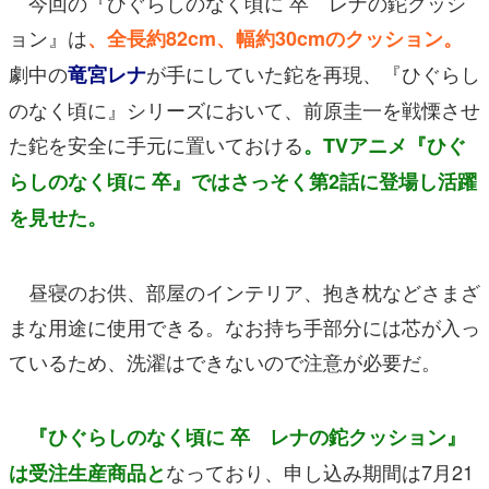
今回の『ひぐらしのなく頃に 卒 レナの鉈クッシ
ョン』は
、全長約82cm、幅約30cmのクッション。
劇中の
が手にしていた鉈を再現、『ひぐらし
竜宮レナ
のなく頃に』シリーズにおいて、前原圭一を戦慄させ
た鉈を安全に手元に置いておける
。TVアニメ『ひぐ
らしのなく頃に 卒』ではさっそく第2話に登場し活躍
を見せた。
昼寝のお供、部屋のインテリア、抱き枕などさまざ
まな用途に使用できる。なお持ち手部分には芯が入っ
ているため、洗濯はできないので注意が必要だ。
『ひぐらしのなく頃に 卒 レナの鉈クッション』
なっており、申し込み期間は7月21
は受注生産商品と