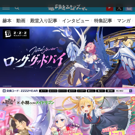
広告をスキップ
赫本
動画
殿堂入り記事
インタビュー
特集記事
マンガ
ピックアップ
電ファミのいま読まれている記事ランキング
アプリセール情報