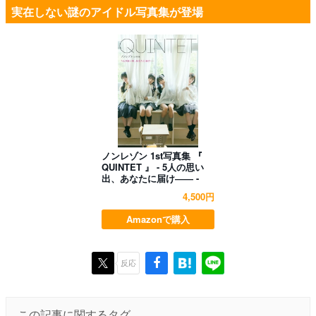
実在しない謎のアイドル写真集が登場
ノンレゾン 1st写真集 『
QUINTET 』 - 5人の思い
出、あなたに届け―― -
4,500円
Amazonで購入
反応
この記事に関するタグ