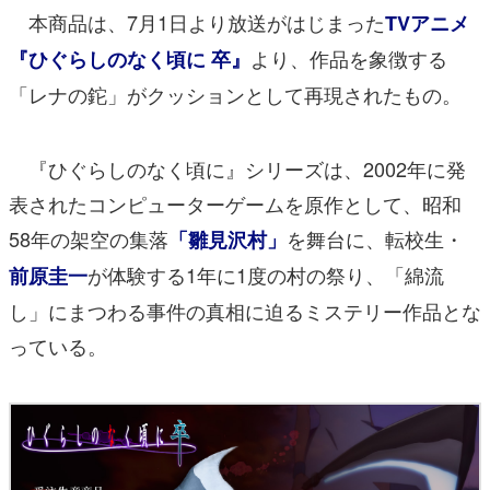
本商品は、7月1日より放送がはじまった
TVアニメ
より、作品を象徴する
『ひぐらしのなく頃に 卒』
「レナの鉈」がクッションとして再現されたもの。
『ひぐらしのなく頃に』シリーズは、2002年に発
表されたコンピューターゲームを原作として、昭和
58年の架空の集落
を舞台に、転校生・
「雛見沢村」
が体験する1年に1度の村の祭り、「綿流
前原圭一
し」にまつわる事件の真相に迫るミステリー作品とな
っている。