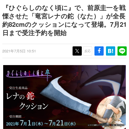
9年ぶりとなる日本公演を記念し
日本のコンテンツ産業やカルチャーに与えた影響を探る企
『ひぐらしのなく頃に』で、前原圭一を戦
て
画です。
慄させた「竜宮レナの鉈（なた）」が全長
日本モバイルゲーム産業史
約82cmのクッションになって登場。7月21
日本のモバイルゲーム史における主要なトピック・タイト
ルを網羅するほか、開発者へのインタビューや識者による
日まで受注予約を開始
解説を掲載。約20年の歴史が一望できる決定版！
若ゲのいたり〜ゲームクリエイターの青春〜
『うつヌケ』『ペンと箸』等で知られるマンガ家・田中圭
2021年7月5日 10:51
反応
一先生によるゲーム業界レポートマンガです。
なんでゲームは面白い？
ゲーム開発者・hamatsu氏がゲームの魅力を画面や操作の
具体的な形から解き明かしていく、硬派で骨太な評論連載
です。
ゲームが変えた日本語
「経験値」「裏技」「ラスボス」… ゲームにまつわる言葉
の起源や用法の変遷を、コンピューター文化史研究家・タ
イニーP氏が徹底調査。
カテゴリ
特集記事