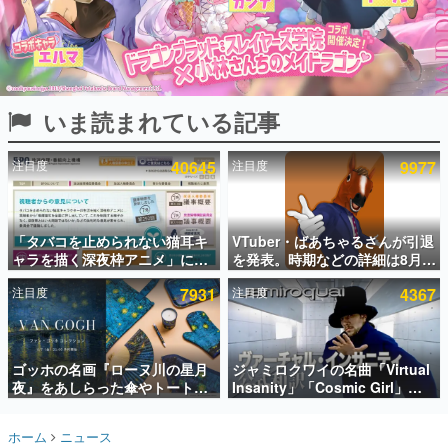
インタビュー
連載・特集一覧
殿堂入り記事
いま読まれている記事
SNS拡散数が数千以上！ ページビュー数万以上！ などな
ど。多くの人々に読まれた、電ファミ渾身の“殿堂入り”記
事をまとめました。
注目度
40645
注目度
9977
ゲームの企画書
名作ゲームクリエイターの方々に製作時のエピソードをお
聞きし、ヒットする企画（ゲーム）とは何か？を探ってい
「タバコを止められない猫耳キ
VTuber・ばあちゃるさんが引退
きます。
ャラを描く深夜枠アニメ」に視
を発表。時期などの詳細は8月9
赫本
聴者の一部から批判意見。違法
日15時からの配信で説明
この物語を解いてはいけない。『赫本』は、〈試験問題〉
注目度
7931
注目度
4367
薬物の使用と思しき描写も含め
の形をした短編ホラー小説集です。
て、BPOが議論を交わす
新世代に訊く
ゴッホの名画『ローヌ川の星月
ジャミロクワイの名曲「Virtual
これからのデジタルゲーム市場を担う若きクリエイター達
の姿を追い、彼らのルーツと情熱を探っていきます。
夜』をあしらった傘やトートバ
Insanity」「Cosmic Girl」
ッグなどが登場。8月7日21時よ
「Canned Heat」公式日本語字
り2日間限定で予約販売
幕付きMVがいきなり公開！
ゲーム世代の作家たち
ホーム
ニュース
「SUMMER SONIC 2026」での
ゲームに多大な影響を受けた作家さんに取材し、ゲームが