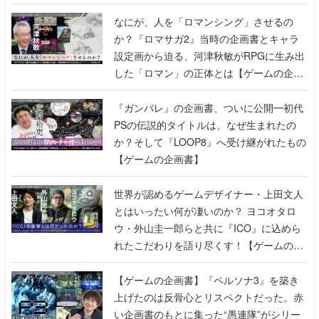
書】
なにが、人を「ロマンシング」させるの
か？『ロマサガ2』当時の企画書とキャラ
設定画から迫る、河津秋敏がRPGに生み出
した「ロマン」の正体とは【ゲームの企画
書】
『ガンパレ』の企画書、ついに公開━初代
PSの伝説的タイトルは、なぜ生まれたの
か？そして『LOOP8』へ受け継がれたもの
【ゲームの企画書】
世界が認めるゲームデザイナー・上田文人
とはいったい何が凄いのか？ ヨコオタロ
ウ・外山圭一郎らと共に『ICO』に込めら
れたこだわりを語り尽くす！【ゲームの企
画書】
【ゲームの企画書】『ペルソナ3』を築き
上げたのは反骨心とリスペクトだった。赤
い企画書のもとに集った“愚連隊”がシリー