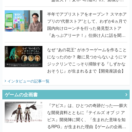
うこだわりをプロデューサーに聞いた
半年でアプリストアをオープン？ スマホア
プリの“代替ストア”として、わずか6ヵ月で
国内向けローンチを行った発見型ストア
『あっぷアリーナ！』仕掛け人に話を聞い
てみた
なぜ “あの花王” がホラーゲームを作ること
になったのか？ 敵に見つからないようにマ
ジックリンでこっそり掃除する『しずかな
おそうじ』が生まれるまで【開発座談会】
インタビュー
の記事一覧
ゲームの企画書
『アビス』は、ひとつの奇跡だった──膨大
な開発資料とともに『テイルズ オブ ジ ア
ビス』開発陣に聞く、「生まれた意味を知
るRPG」が生まれた理由【ゲームの企画