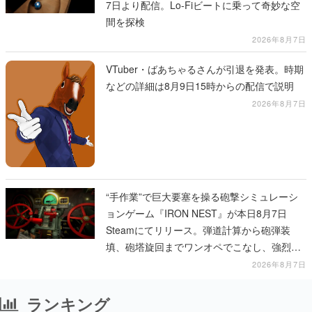
7日より配信。Lo-Fiビートに乗って奇妙な空
間を探検
2026年8月7日
VTuber・ばあちゃるさんが引退を発表。時期
などの詳細は8月9日15時からの配信で説明
2026年8月7日
“手作業”で巨大要塞を操る砲撃シミュレーシ
ョンゲーム『IRON NEST』が本日8月7日
Steamにてリリース。弾道計算から砲弾装
填、砲塔旋回までワンオペでこなし、強烈な
一撃をブチかませるロマンある作品
2026年8月7日
ランキング