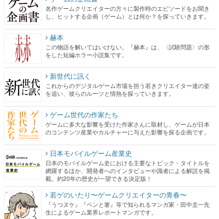
名作ゲームクリエイターの方々に製作時のエピソードをお聞き
し、ヒットする企画（ゲーム）とは何か？を探っていきます。
赫本
この物語を解いてはいけない。『赫本』は、〈試験問題〉の形
をした短編ホラー小説集です。
新世代に訊く
これからのデジタルゲーム市場を担う若きクリエイター達の姿
を追い、彼らのルーツと情熱を探っていきます。
ゲーム世代の作家たち
ゲームに多大な影響を受けた作家さんに取材し、ゲームが日本
のコンテンツ産業やカルチャーに与えた影響を探る企画です。
日本モバイルゲーム産業史
日本のモバイルゲーム史における主要なトピック・タイトルを
網羅するほか、開発者へのインタビューや識者による解説を掲
載。約20年の歴史が一望できる決定版！
若ゲのいたり〜ゲームクリエイターの青春〜
『うつヌケ』『ペンと箸』等で知られるマンガ家・田中圭一先
生によるゲーム業界レポートマンガです。