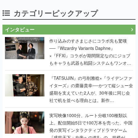
カテゴリーピックアップ
インタビュー
作り込みのすさまじさにコラボ先も驚嘆
──『Wizardry Variants Daphne』
×『FFXI』コラボが期間限定なのにジョブ
もキャラも武器も戦闘システムもワンオフ
で作り込まれた理由を両ディレクターに聞
く
『TATSUJIN』の弓削雅稔×『ライデンファ
イターズ』の齋藤貴幸──かつて縦シュー全
盛期を支えていた2人が、30年後に同じ会
社で机を並べる理由とは。新作
『TATSUJIN EXTREME』で初タッグを組
んだレジェンド2人に訊く開発秘話
実写映像1000分、ルート分岐100種類以
上。配信開始5日で100万本を売った、中国
発の実写インタラクティブドラマゲーム
『盛世天下：女帝への道II』の、規模が違