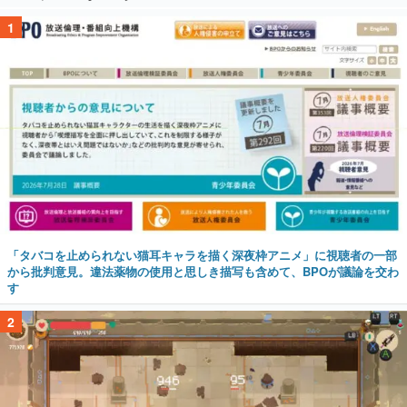
1
「タバコを止められない猫耳キャラを描く深夜枠アニメ」に視聴者の一部
から批判意見。違法薬物の使用と思しき描写も含めて、BPOが議論を交わ
す
2