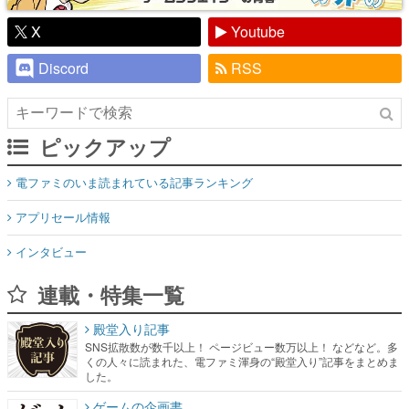
X
Youtube
Discord
RSS
ピックアップ
電ファミのいま読まれている記事ランキング
アプリセール情報
インタビュー
連載・特集一覧
殿堂入り記事
SNS拡散数が数千以上！ ページビュー数万以上！ などなど。多
くの人々に読まれた、電ファミ渾身の“殿堂入り”記事をまとめま
した。
ゲームの企画書