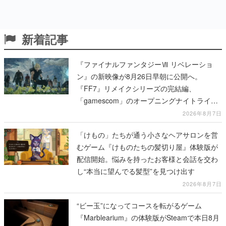
新着記事
『ファイナルファンタジーⅦ リベレーショ
ン』の新映像が8月26日早朝に公開へ。
『FF7』リメイクシリーズの完結編、
「gamescom」のオープニングナイトライブ
にてディレクターの浜口直樹氏が登壇する予
2026年8月7日
定
「けもの」たちが通う小さなヘアサロンを営
むゲーム『けものたちの髪切り屋』体験版が
配信開始。悩みを持ったお客様と会話を交わ
し“本当に望んでる髪型”を見つけ出す
2026年8月7日
“ビー玉”になってコースを転がるゲーム
『Marblearium』の体験版がSteamで本日8月