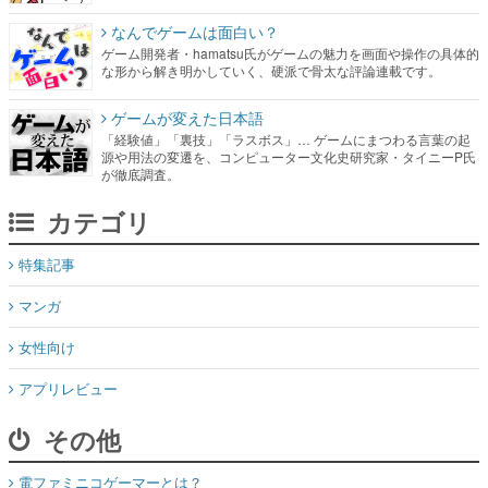
なんでゲームは面白い？
ゲーム開発者・hamatsu氏がゲームの魅力を画面や操作の具体的
な形から解き明かしていく、硬派で骨太な評論連載です。
ゲームが変えた日本語
「経験値」「裏技」「ラスボス」… ゲームにまつわる言葉の起
源や用法の変遷を、コンピューター文化史研究家・タイニーP氏
が徹底調査。
カテゴリ
特集記事
マンガ
女性向け
アプリレビュー
その他
電ファミニコゲーマーとは？