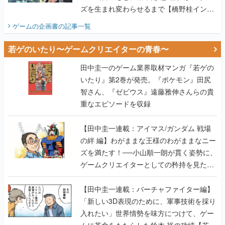
ズを生まれ変わらせるまで【橋野桂インタ
ビュー】
ゲームの企画書
の記事一覧
若ゲのいたり〜ゲームクリエイターの青春〜
田中圭一のゲーム業界取材マンガ『若ゲの
いたり』第2巻が発売。『ポケモン』田尻
智さん、『ゼビウス』遠藤雅伸さんらの貴
重なエピソードを収録
【田中圭一連載：アイマス/ガンダム 戦場
の絆 編】わがままな王様のわがままなニー
ズを満たす！──小山順一朗が貫く姿勢に、
ゲームクリエイターとしての矜持を見た
【若ゲのいたり最終回】
【田中圭一連載：バーチャファイター編】
「新しい3D表現のために、軍事技術を採り
入れたい」世界情勢を味方につけて、ゲー
ムに革命をもたらした鈴木 裕の功績【若ゲ