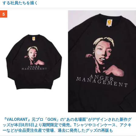
する社員たちを描く
5
『VALORANT』元プロ「GON」の“あの名場面”がデザインされた新作グ
ッズが本日8月5日より期間限定で発売。Tシャツやコインケース、アクキ
ーなどが全品受注生産で登場、過去に発売したグッズの再販も