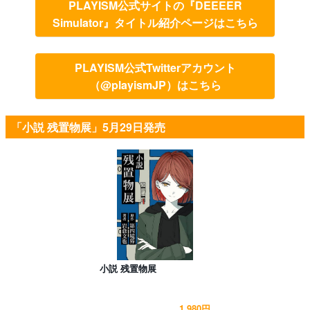
PLAYISM公式サイトの『DEEEER
Simulator』タイトル紹介ページはこちら
PLAYISM公式Twitterアカウント
（@playismJP）はこちら
「小説 残置物展」5月29日発売
小説 残置物展
1,980円