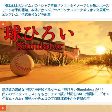
『機動戦士ガンダム』の「シャア専用ザクⅡ」をイメージした散水ホース
リールが予約開始。本体にはシャアのパーソナルマークやジオン公国軍の
エンブレム、型式番号などを配置
3
野球部の過酷な“補欠”を体験するゲーム『球ひろいSimulator』が「1
件」のウィッシュリストをもとにチェコ語に対応しSNSで話題に。『キン
グダム・カム』開発元やチェコのプロ野球選手から称賛の声
4