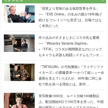
「現実より意味のある仮想世界を作る」
──『EVE Online』の生みの親が18年掲げ
続ける”クレイジーな宣言”は、比喩ではな
く本気だった
作り込みのすさまじさにコラボ先も驚嘆
──『Wizardry Variants Daphne』
×『FFXI』コラボが期間限定なのにジョブ
もキャラも武器も戦闘システムもワンオフ
で作り込まれた理由を両ディレクターに聞
く
『TATSUJIN』の弓削雅稔×『ライデンファ
イターズ』の齋藤貴幸──かつて縦シュー全
盛期を支えていた2人が、30年後に同じ会
社で机を並べる理由とは。新作
『TATSUJIN EXTREME』で初タッグを組
んだレジェンド2人に訊く開発秘話
実写映像1000分、ルート分岐100種類以
上。配信開始5日で100万本を売った、中国
発の実写インタラクティブドラマゲーム