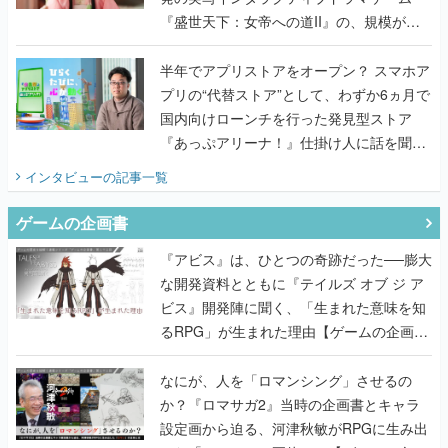
『盛世天下：女帝への道II』の、規模が違
うこだわりをプロデューサーに聞いた
半年でアプリストアをオープン？ スマホア
プリの“代替ストア”として、わずか6ヵ月で
国内向けローンチを行った発見型ストア
『あっぷアリーナ！』仕掛け人に話を聞い
てみた
インタビュー
の記事一覧
ゲームの企画書
『アビス』は、ひとつの奇跡だった──膨大
な開発資料とともに『テイルズ オブ ジ ア
ビス』開発陣に聞く、「生まれた意味を知
るRPG」が生まれた理由【ゲームの企画
書】
なにが、人を「ロマンシング」させるの
か？『ロマサガ2』当時の企画書とキャラ
設定画から迫る、河津秋敏がRPGに生み出