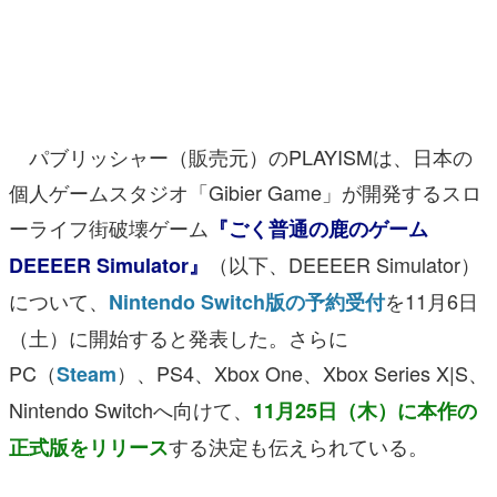
マンガ
女性向け
アプリレビュー
パブリッシャー（販売元）のPLAYISMは、日本の
その他
個人ゲームスタジオ「Gibier Game」が開発するスロ
ーライフ街破壊ゲーム
『ごく普通の鹿のゲーム
電ファミニコゲーマーとは？
（以下、DEEEER Simulator）
DEEEER Simulator』
運営：株式会社マレ
について、
を11月6日
Nintendo Switch版の予約受付
（土）に開始すると発表した。さらに
PC（
）、PS4、Xbox One、Xbox Series X|S、
Steam
Nintendo Switchへ向けて、
11月25日（木）に本作の
する決定も伝えられている。
正式版をリリース