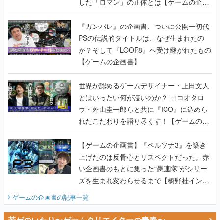
した「ロマン」の正体とは【ゲームの企画
書】
『ガンパレ』の企画書、ついに公開━初代
PSの伝説的タイトルは、なぜ生まれたの
か？そして『LOOP8』へ受け継がれたもの
【ゲームの企画書】
世界が認めるゲームデザイナー・上田文人
とはいったい何が凄いのか？ ヨコオタロ
ウ・外山圭一郎らと共に『ICO』に込めら
れたこだわりを語り尽くす！【ゲームの企
画書】
【ゲームの企画書】『ペルソナ3』を築き
上げたのは反骨心とリスペクトだった。赤
い企画書のもとに集った“愚連隊”がシリー
ズを生まれ変わらせるまで【橋野桂インタ
ビュー】
ゲームの企画書
の記事一覧
若ゲのいたり〜ゲームクリエイターの青春〜