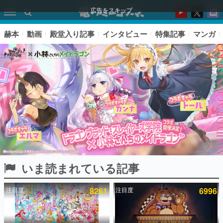
広告をスキップ
赫本
動画
殿堂入り記事
インタビュー
特集記事
マンガ
いま読まれている記事
ピックアップ
注目度
8261
注目度
6996
電ファミのいま読まれている記事ランキング
アプリセール情報