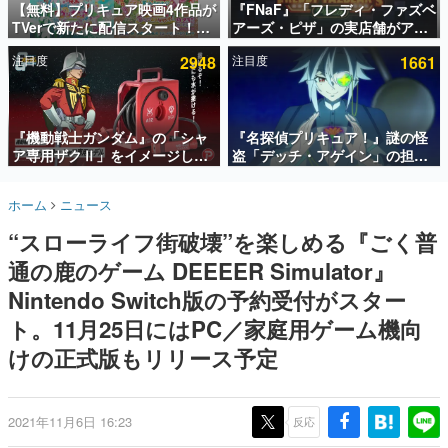
【無料】プリキュア映画4作品が
『FNaF』「フレディ・ファズベ
TVerで新たに配信スタート！な
アーズ・ピザ」の実店舗がアメ
インタビュー
んと2018年～2024年の映画ほぼ
リカの商業施設「American
注目度
2948
注目度
1661
すべてが見放題に、ぶっちゃけ
Dream」に2027年オープン！
連載・特集一覧
ありえないラインナップ
ScottGamesとの共同開発、食
事だけでなくステージショーや
殿堂入り記事
没入型のホラー体験も楽しめる
SNS拡散数が数千以上！ ページビュー数万以上！ などな
『機動戦士ガンダム』の「シャ
『名探偵プリキュア！』謎の怪
ど。多くの人々に読まれた、電ファミ渾身の“殿堂入り”記
ア専用ザクⅡ」をイメージした
盗「デッチ・アゲイン」の担当
事をまとめました。
散水ホースリールが予約開始。
キャストは天﨑滉平さんと判
本体にはシャアのパーソナルマ
明。『Re:ゼロから始める異世
ゲームの企画書
ホーム
ニュース
ークやジオン公国軍のエンブレ
界生活』オットー役、『ヒプノ
名作ゲームクリエイターの方々に製作時のエピソードをお
聞きし、ヒットする企画（ゲーム）とは何か？を探ってい
ム、型式番号などを配置
シスマイク』山田三郎役など
“スローライフ街破壊”を楽しめる『ごく普
きます。
通の鹿のゲーム DEEEER Simulator』
赫本
この物語を解いてはいけない。『赫本』は、〈試験問題〉
Nintendo Switch版の予約受付がスター
の形をした短編ホラー小説集です。
ト。11月25日にはPC／家庭用ゲーム機向
けの正式版もリリース予定
新世代に訊く
これからのデジタルゲーム市場を担う若きクリエイター達
の姿を追い、彼らのルーツと情熱を探っていきます。
2021年11月6日 16:23
反応
ゲーム世代の作家たち
ゲームに多大な影響を受けた作家さんに取材し、ゲームが