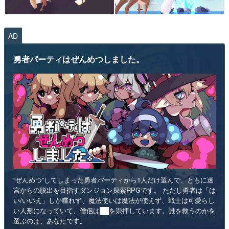
AD
勇者パーティはぜんめつしました。
“ぜんめつ”してしまった勇者パーティから1人だけ選んで、ともに迷
宮からの脱出を目指すダンジョン探索RPGです。 ただし勇者は「は
い/いいえ」しか喋れず、魔法使いは魔法が使えず、戦士は可愛らし
い人形になっていて、僧侶は██を崇拝しています。誰を救うのかを
選ぶのは、あなたです。