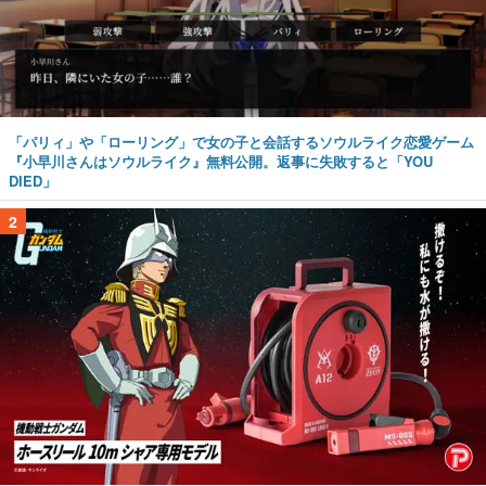
「パリィ」や「ローリング」で女の子と会話するソウルライク恋愛ゲーム
『小早川さんはソウルライク』無料公開。返事に失敗すると「YOU
DIED」
2