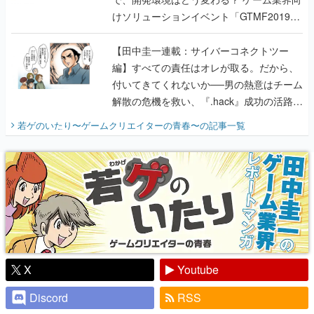
けソリューションイベント「GTMF2019」
に行って、より理解を深めよう【PR】
【田中圭一連載：サイバーコネクトツー
編】すべての責任はオレが取る。だから、
付いてきてくれないか──男の熱意はチーム
解散の危機を救い、『.hack』成功の活路を
開く。業界の快男児・松山 洋に流れる血は
若ゲのいたり〜ゲームクリエイターの青春〜
の記事一覧
『少年ジャンプ』色だった【若ゲのいた
り】
X
Youtube
Discord
RSS