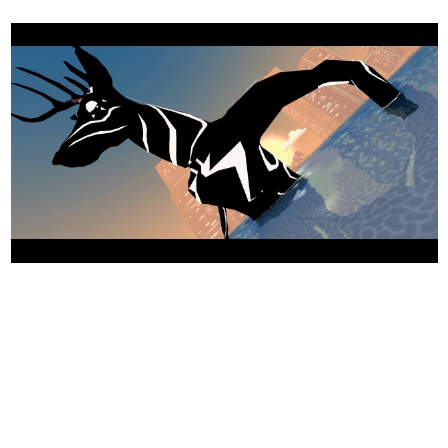
日本のコンテンツ産業やカルチャーに与えた影響を探る企
画です。
日本モバイルゲーム産業史
日本のモバイルゲーム史における主要なトピック・タイト
ルを網羅するほか、開発者へのインタビューや識者による
解説を掲載。約20年の歴史が一望できる決定版！
若ゲのいたり〜ゲームクリエイターの青春〜
『うつヌケ』『ペンと箸』等で知られるマンガ家・田中圭
一先生によるゲーム業界レポートマンガです。
なんでゲームは面白い？
ゲーム開発者・hamatsu氏がゲームの魅力を画面や操作の
具体的な形から解き明かしていく、硬派で骨太な評論連載
です。
ゲームが変えた日本語
「経験値」「裏技」「ラスボス」… ゲームにまつわる言葉
の起源や用法の変遷を、コンピューター文化史研究家・タ
イニーP氏が徹底調査。
カテゴリ
特集記事