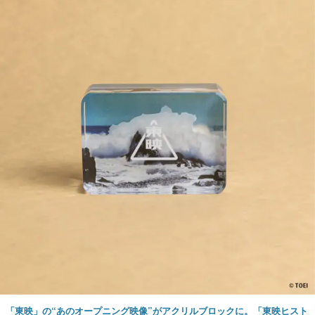
「東映」の“あのオープニング映像”がアクリルブロックに。「東映ヒスト