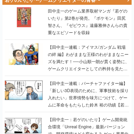
田中圭一のゲーム業界取材マンガ『若ゲの
いたり』第2巻が発売。『ポケモン』田尻
智さん、『ゼビウス』遠藤雅伸さんらの貴
重なエピソードを収録
【田中圭一連載：アイマス/ガンダム 戦場
の絆 編】わがままな王様のわがままなニー
ズを満たす！──小山順一朗が貫く姿勢に、
ゲームクリエイターとしての矜持を見た
【若ゲのいたり最終回】
【田中圭一連載：バーチャファイター編】
「新しい3D表現のために、軍事技術を採り
入れたい」世界情勢を味方につけて、ゲー
ムに革命をもたらした鈴木 裕の功績【若ゲ
のいたり】
【田中圭一：若ゲのいたり】ゲーム開発統
合環境「Unreal Engine」最新バージョン
で、開発環境はどう変わる？ ゲーム業界向