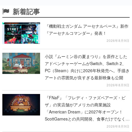
新着記事
『機動戦士ガンダム アーセナルベース』新作
『アーセナルコマンダー』発表！
2026年8月9日
小説『ムーミン谷の夏まつり』を原作とした
アドベンチャーゲームがSwitch、Switch 2、
PC（Steam）向けに2026年秋発売へ。手描き
アートの雰囲気が良すぎる最新映像も公開
2026年8月9日
『FNaF』「フレディ・ファズベアーズ・ピ
ザ」の実店舗がアメリカの商業施設
「American Dream」に2027年オープン！
ScottGamesとの共同開発、食事だけでなくス
テージショーや没入型のホラー体験も楽しめ
2026年8月9日