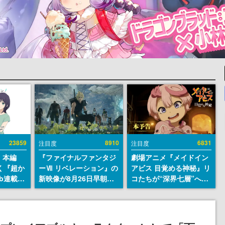
23859
8910
6831
注目度
注目度
』本編
『ファイナルファンタジ
劇場アニメ『メイドイン
描く『超か
ーⅦ リベレーション』の
アビス 目覚める神秘』リ
b連載決
新映像が8月26日早朝に
コたちが“深界七層”へ進
マンガレ
公開へ。『FF7』リメイ
む予告映像が公開。新キ
コミッ
クシリーズの完結編、
ャストも発表、テパステ
が掲載ス
「gamescom」のオープ
は諸星すみれさん、クラ
話には…
ニングナイトライブにて
ヴァリは星野貴紀さんが