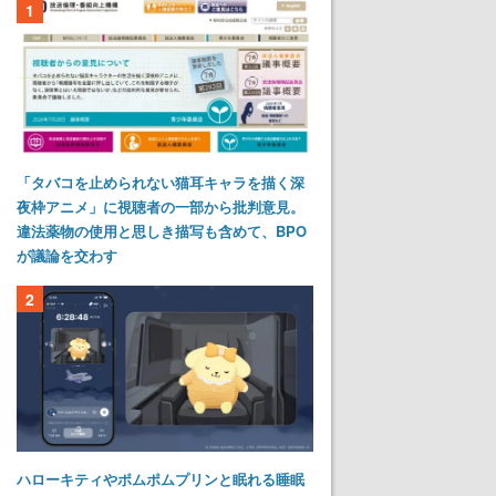
1
「タバコを止められない猫耳キャラを描く深
夜枠アニメ」に視聴者の一部から批判意見。
違法薬物の使用と思しき描写も含めて、BPO
が議論を交わす
2
ハローキティやポムポムプリンと眠れる睡眠