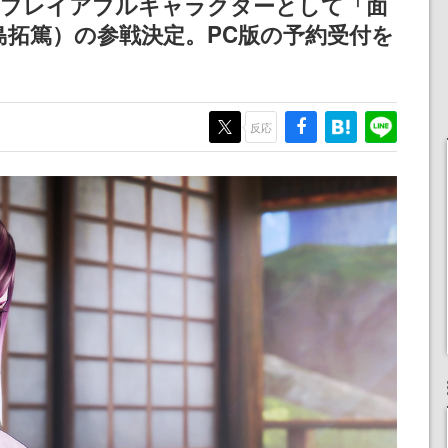
なプレイアブルキャラクターとして「面
！
ディレクターの浜口直樹
担当する
寺島拓篤）の参戦決定。PC版の予約受付を
氏が登壇する予定
反応