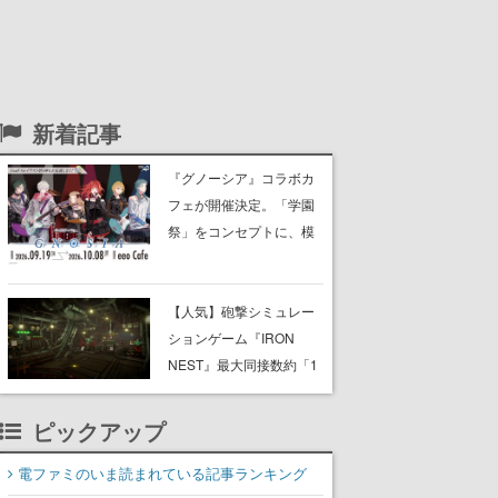
新着記事
『グノーシア』コラボカ
フェが開催決定。「学園
祭」をコンセプトに、模
擬店やセツやSQ、ラキオ
たちが学祭バンドを楽し
む様子を切り取った新グ
【人気】砲撃シミュレー
ッズが展開
ションゲーム『IRON
NEST』最大同接数約「1
万2000人」を超える盛
況。Steamレビューも約
ピックアップ
1200件・99％好評で“圧
倒的に好評”
電ファミのいま読まれている記事ランキング