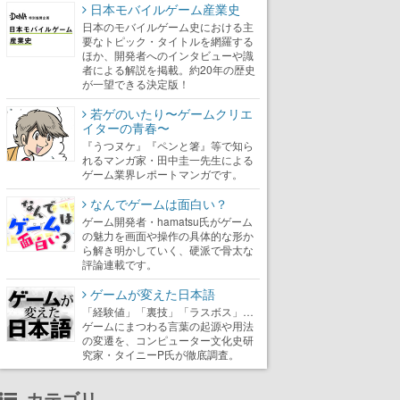
日本モバイルゲーム産業史
日本のモバイルゲーム史における主
要なトピック・タイトルを網羅する
ほか、開発者へのインタビューや識
者による解説を掲載。約20年の歴史
が一望できる決定版！
若ゲのいたり〜ゲームクリエ
イターの青春〜
『うつヌケ』『ペンと箸』等で知ら
れるマンガ家・田中圭一先生による
ゲーム業界レポートマンガです。
なんでゲームは面白い？
ゲーム開発者・hamatsu氏がゲーム
の魅力を画面や操作の具体的な形か
ら解き明かしていく、硬派で骨太な
評論連載です。
ゲームが変えた日本語
「経験値」「裏技」「ラスボス」…
ゲームにまつわる言葉の起源や用法
の変遷を、コンピューター文化史研
究家・タイニーP氏が徹底調査。
カテゴリ