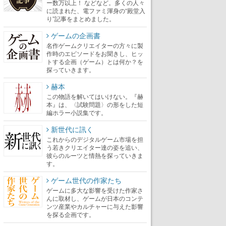
ー数万以上！ などなど。多くの人々
に読まれた、電ファミ渾身の“殿堂入
り”記事をまとめました。
ゲームの企画書
名作ゲームクリエイターの方々に製
作時のエピソードをお聞きし、ヒッ
トする企画（ゲーム）とは何か？を
探っていきます。
赫本
この物語を解いてはいけない。『赫
本』は、〈試験問題〉の形をした短
編ホラー小説集です。
新世代に訊く
これからのデジタルゲーム市場を担
う若きクリエイター達の姿を追い、
彼らのルーツと情熱を探っていきま
す。
ゲーム世代の作家たち
ゲームに多大な影響を受けた作家さ
んに取材し、ゲームが日本のコンテ
ンツ産業やカルチャーに与えた影響
を探る企画です。