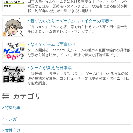
日本のモバイルゲーム史における主要なトピック・タイトルを
網羅するほか、開発者へのインタビューや識者による解説を掲
載。約20年の歴史が一望できる決定版！
若ゲのいたり〜ゲームクリエイターの青春〜
『うつヌケ』『ペンと箸』等で知られるマンガ家・田中圭一先
生によるゲーム業界レポートマンガです。
なんでゲームは面白い？
ゲーム開発者・hamatsu氏がゲームの魅力を画面や操作の具体的
な形から解き明かしていく、硬派で骨太な評論連載です。
ゲームが変えた日本語
「経験値」「裏技」「ラスボス」… ゲームにまつわる言葉の起
源や用法の変遷を、コンピューター文化史研究家・タイニーP氏
が徹底調査。
カテゴリ
特集記事
マンガ
女性向け