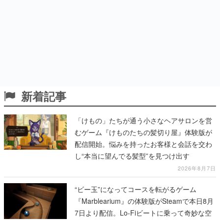
新着記事
「けもの」たちが通う小さなヘアサロンを営
むゲーム『けものたちの髪切り屋』体験版が
配信開始。悩みを持ったお客様と会話を交わ
し“本当に望んでる髪型”を見つけ出す
2026年8月7日
“ビー玉”になってコースを転がるゲーム
『Marblearium』の体験版がSteamで本日8月
7日より配信。Lo-Fiビートに乗って奇妙な空