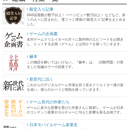
殿堂入り記事
SNS拡散数が数千以上！ ページビュー数万以上！ などなど。多
くの人々に読まれた、電ファミ渾身の“殿堂入り”記事をまとめま
した。
ゲームの企画書
名作ゲームクリエイターの方々に製作時のエピソードをお聞き
し、ヒットする企画（ゲーム）とは何か？を探っていきます。
赫本
この物語を解いてはいけない。『赫本』は、〈試験問題〉の形
をした短編ホラー小説集です。
新世代に訊く
これからのデジタルゲーム市場を担う若きクリエイター達の姿
を追い、彼らのルーツと情熱を探っていきます。
ゲーム世代の作家たち
ゲームに多大な影響を受けた作家さんに取材し、ゲームが日本
のコンテンツ産業やカルチャーに与えた影響を探る企画です。
日本モバイルゲーム産業史