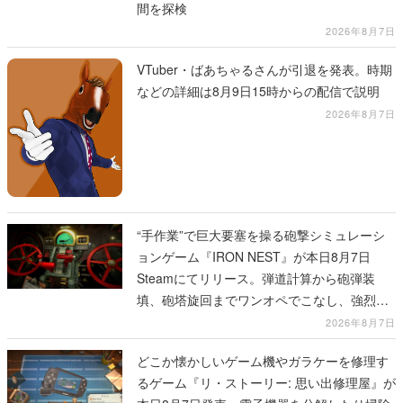
間を探検
2026年8月7日
VTuber・ばあちゃるさんが引退を発表。時期
などの詳細は8月9日15時からの配信で説明
2026年8月7日
“手作業”で巨大要塞を操る砲撃シミュレーシ
ョンゲーム『IRON NEST』が本日8月7日
Steamにてリリース。弾道計算から砲弾装
填、砲塔旋回までワンオペでこなし、強烈な
一撃をブチかませるロマンある作品
2026年8月7日
どこか懐かしいゲーム機やガラケーを修理す
るゲーム『リ・ストーリー: 思い出修理屋』が