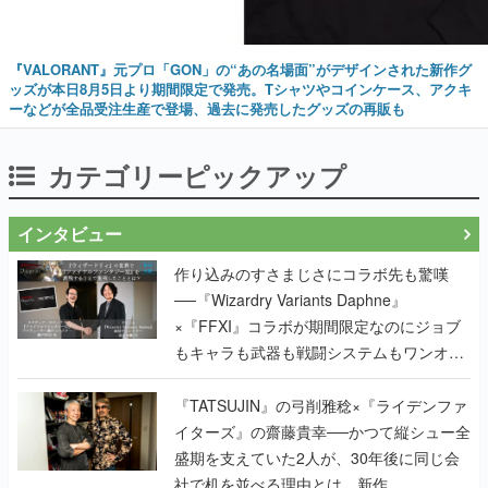
『VALORANT』元プロ「GON」の“あの名場面”がデザインされた新作グ
ッズが本日8月5日より期間限定で発売。Tシャツやコインケース、アクキ
ーなどが全品受注生産で登場、過去に発売したグッズの再販も
カテゴリーピックアップ
インタビュー
作り込みのすさまじさにコラボ先も驚嘆
──『Wizardry Variants Daphne』
×『FFXI』コラボが期間限定なのにジョブ
もキャラも武器も戦闘システムもワンオフ
で作り込まれた理由を両ディレクターに聞
く
『TATSUJIN』の弓削雅稔×『ライデンファ
イターズ』の齋藤貴幸──かつて縦シュー全
盛期を支えていた2人が、30年後に同じ会
社で机を並べる理由とは。新作