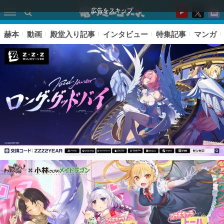
広告をスキップ
赫本
動画
殿堂入り記事
インタビュー
特集記事
マンガ
ピックアップ
電ファミのいま読まれている記事ランキング
アプリセール情報