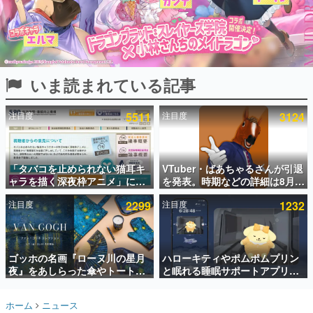
インタビュー
連載・特集一覧
殿堂入り記事
いま読まれている記事
SNS拡散数が数千以上！ ページビュー数万以上！ などな
ど。多くの人々に読まれた、電ファミ渾身の“殿堂入り”記
事をまとめました。
注目度
5511
注目度
3124
ゲームの企画書
名作ゲームクリエイターの方々に製作時のエピソードをお
聞きし、ヒットする企画（ゲーム）とは何か？を探ってい
「タバコを止められない猫耳キ
VTuber・ばあちゃるさんが引退
きます。
ャラを描く深夜枠アニメ」に視
を発表。時期などの詳細は8月9
赫本
聴者の一部から批判意見。違法
日15時からの配信で説明
この物語を解いてはいけない。『赫本』は、〈試験問題〉
注目度
2299
注目度
1232
薬物の使用と思しき描写も含め
の形をした短編ホラー小説集です。
て、BPOが議論を交わす
新世代に訊く
ゴッホの名画『ローヌ川の星月
ハローキティやポムポムプリン
これからのデジタルゲーム市場を担う若きクリエイター達
の姿を追い、彼らのルーツと情熱を探っていきます。
夜』をあしらった傘やトートバ
と眠れる睡眠サポートアプリ
ッグなどが登場。8月7日21時よ
『ゆめたび』が配信中。キャラ
り2日間限定で予約販売
ごとのASMRや目覚ましアラー
ゲーム世代の作家たち
ホーム
ニュース
ムも搭載
ゲームに多大な影響を受けた作家さんに取材し、ゲームが