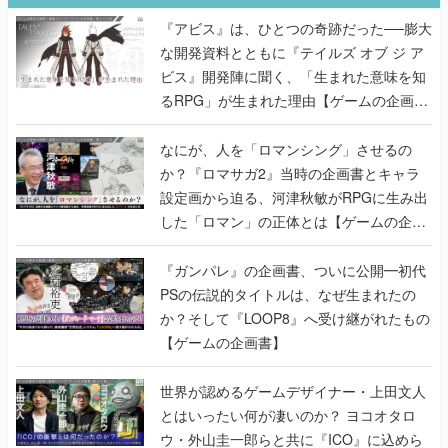
『アビス』は、ひとつの奇跡だった──膨大
な開発資料とともに『テイルズ オブ ジ ア
ビス』開発陣に聞く、「生まれた意味を知
るRPG」が生まれた理由【ゲームの企画
書】
なにが、人を「ロマンシング」させるの
か？『ロマサガ2』当時の企画書とキャラ
設定画から迫る、河津秋敏がRPGに生み出
した「ロマン」の正体とは【ゲームの企画
書】
『ガンパレ』の企画書、ついに公開━初代
PSの伝説的タイトルは、なぜ生まれたの
か？そして『LOOP8』へ受け継がれたもの
【ゲームの企画書】
世界が認めるゲームデザイナー・上田文人
とはいったい何が凄いのか？ ヨコオタロ
ウ・外山圭一郎らと共に『ICO』に込めら