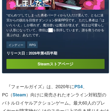
“ぜんめつ”してしまった勇者パーティから1人だけ選んで、ともに迷
宮からの脱出を目指すダンジョン探索RPGです。 ただし勇者は「は
い/いいえ」しか喋れず、魔法使いは魔法が使えず、戦士は可愛らし
い人形になっていて、僧侶は██を崇拝しています。誰を救うのかを
選ぶのは、あなたです。
インディー
RPG
リリース日：2026年第4四半期
Steamストアページ
『フォールガイズ』は、2020年に
、
PS4
PC（
）向けに発売されたオンライン対戦型の
Steam
バトルロイヤルアクションゲーム。最大60人のプレ
イヤーが障害物だらけのステージ上で生き残りをかけ