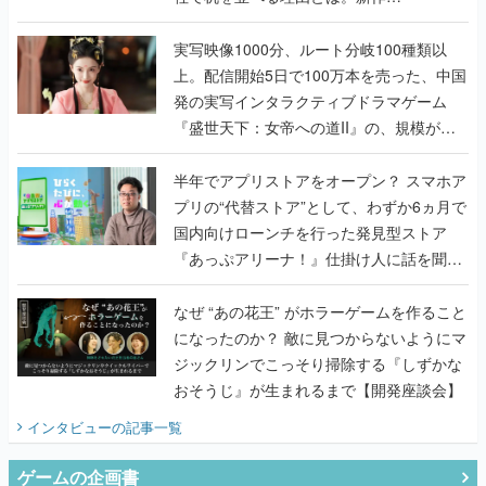
『TATSUJIN EXTREME』で初タッグを組
んだレジェンド2人に訊く開発秘話
実写映像1000分、ルート分岐100種類以
上。配信開始5日で100万本を売った、中国
発の実写インタラクティブドラマゲーム
『盛世天下：女帝への道II』の、規模が違
うこだわりをプロデューサーに聞いた
半年でアプリストアをオープン？ スマホア
プリの“代替ストア”として、わずか6ヵ月で
国内向けローンチを行った発見型ストア
『あっぷアリーナ！』仕掛け人に話を聞い
てみた
なぜ “あの花王” がホラーゲームを作ること
になったのか？ 敵に見つからないようにマ
ジックリンでこっそり掃除する『しずかな
おそうじ』が生まれるまで【開発座談会】
インタビュー
の記事一覧
ゲームの企画書