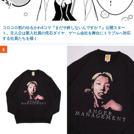
コロコロ初のゆるかわ4コマ『まだサ終しないんですか？』公開スター
ト。主人公は新入社員の侘石ダイヤ、ゲーム会社を舞台にトラブルへ対応
する社員たちを描く
5