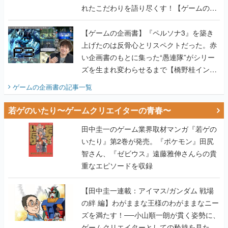
れたこだわりを語り尽くす！【ゲームの企
画書】
【ゲームの企画書】『ペルソナ3』を築き
上げたのは反骨心とリスペクトだった。赤
い企画書のもとに集った“愚連隊”がシリー
ズを生まれ変わらせるまで【橋野桂インタ
ビュー】
ゲームの企画書
の記事一覧
若ゲのいたり〜ゲームクリエイターの青春〜
田中圭一のゲーム業界取材マンガ『若ゲの
いたり』第2巻が発売。『ポケモン』田尻
智さん、『ゼビウス』遠藤雅伸さんらの貴
重なエピソードを収録
【田中圭一連載：アイマス/ガンダム 戦場
の絆 編】わがままな王様のわがままなニー
ズを満たす！──小山順一朗が貫く姿勢に、
ゲームクリエイターとしての矜持を見た