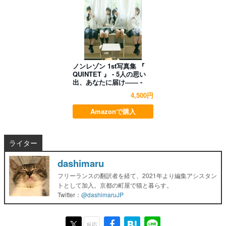
ノンレゾン 1st写真集 『
QUINTET 』 - 5人の思い
出、あなたに届け―― -
4,500円
Amazonで購入
ライター
dashimaru
フリーランスの翻訳者を経て、2021年より編集アシスタン
トとして加入。京都の町屋で猫と暮らす。
Twitter：
@dashimaruJP
反応