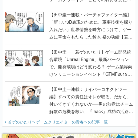
【若ゲのいたり最終回】
【田中圭一連載：バーチャファイター編】
「新しい3D表現のために、軍事技術を採り
入れたい」世界情勢を味方につけて、ゲー
ムに革命をもたらした鈴木 裕の功績【若ゲ
のいたり】
【田中圭一：若ゲのいたり】ゲーム開発統
合環境「Unreal Engine」最新バージョン
で、開発環境はどう変わる？ ゲーム業界向
けソリューションイベント「GTMF2019」
に行って、より理解を深めよう【PR】
【田中圭一連載：サイバーコネクトツー
編】すべての責任はオレが取る。だから、
付いてきてくれないか──男の熱意はチーム
解散の危機を救い、『.hack』成功の活路を
開く。業界の快男児・松山 洋に流れる血は
若ゲのいたり〜ゲームクリエイターの青春〜
の記事一覧
『少年ジャンプ』色だった【若ゲのいた
り】