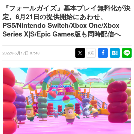
日本のコンテンツ産業やカルチャーに与えた影響を探る企
『フォールガイズ』基本プレイ無料化が決
画です。
定。6月21日の提供開始にあわせ、
日本モバイルゲーム産業史
PS5/Nintendo Switch/Xbox One/Xbox
日本のモバイルゲーム史における主要なトピック・タイト
ルを網羅するほか、開発者へのインタビューや識者による
Series X|S/Epic Games版も同時配信へ
解説を掲載。約20年の歴史が一望できる決定版！
若ゲのいたり〜ゲームクリエイターの青春〜
『うつヌケ』『ペンと箸』等で知られるマンガ家・田中圭
2022年5月17日 07:48
反応
一先生によるゲーム業界レポートマンガです。
なんでゲームは面白い？
ゲーム開発者・hamatsu氏がゲームの魅力を画面や操作の
具体的な形から解き明かしていく、硬派で骨太な評論連載
です。
ゲームが変えた日本語
「経験値」「裏技」「ラスボス」… ゲームにまつわる言葉
の起源や用法の変遷を、コンピューター文化史研究家・タ
イニーP氏が徹底調査。
カテゴリ
特集記事