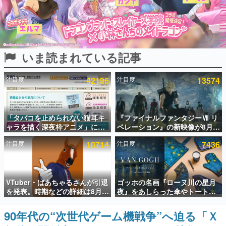
インタビュー
連載・特集一覧
いま読まれている記事
殿堂入り記事
SNS拡散数が数千以上！ ページビュー数万以上！ などな
ど。多くの人々に読まれた、電ファミ渾身の“殿堂入り”記
注目度
42196
注目度
13574
事をまとめました。
ゲームの企画書
名作ゲームクリエイターの方々に製作時のエピソードをお
聞きし、ヒットする企画（ゲーム）とは何か？を探ってい
「タバコを止められない猫耳キ
『ファイナルファンタジーⅦ リ
きます。
ャラを描く深夜枠アニメ」に視
ベレーション』の新映像が8月
聴者の一部から批判意見。違法
26日早朝に公開へ。『FF7』リ
赫本
注目度
10714
注目度
7436
薬物の使用と思しき描写も含め
メイクシリーズの完結編、
この物語を解いてはいけない。『赫本』は、〈試験問題〉
て、BPOが議論を交わす
「gamescom」のオープニング
の形をした短編ホラー小説集です。
ナイトライブにてディレクター
の浜口直樹氏が登壇する予定
新世代に訊く
VTuber・ばあちゃるさんが引退
ゴッホの名画『ローヌ川の星月
これからのデジタルゲーム市場を担う若きクリエイター達
を発表。時期などの詳細は8月9
夜』をあしらった傘やトートバ
の姿を追い、彼らのルーツと情熱を探っていきます。
日15時からの配信で説明
ッグなどが登場。8月7日21時よ
り2日間限定で予約販売
90年代の“次世代ゲーム機戦争”へ迫る「Ｘ
ゲーム世代の作家たち
ゲームに多大な影響を受けた作家さんに取材し、ゲームが