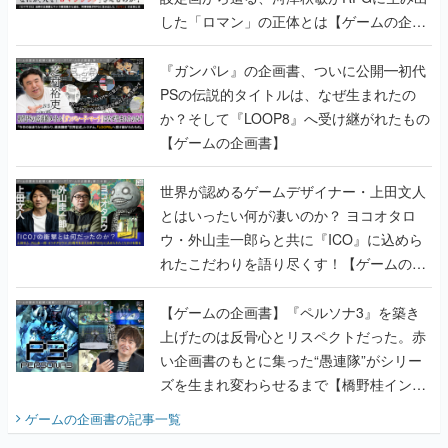
した「ロマン」の正体とは【ゲームの企画
書】
『ガンパレ』の企画書、ついに公開━初代
PSの伝説的タイトルは、なぜ生まれたの
か？そして『LOOP8』へ受け継がれたもの
【ゲームの企画書】
世界が認めるゲームデザイナー・上田文人
とはいったい何が凄いのか？ ヨコオタロ
ウ・外山圭一郎らと共に『ICO』に込めら
れたこだわりを語り尽くす！【ゲームの企
画書】
【ゲームの企画書】『ペルソナ3』を築き
上げたのは反骨心とリスペクトだった。赤
い企画書のもとに集った“愚連隊”がシリー
ズを生まれ変わらせるまで【橋野桂インタ
ビュー】
ゲームの企画書
の記事一覧