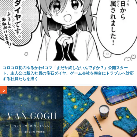
コロコロ初のゆるかわ4コマ『まだサ終しないんですか？』公開スター
ト。主人公は新入社員の侘石ダイヤ、ゲーム会社を舞台にトラブルへ対応
する社員たちを描く
5