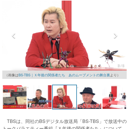
マンガ
女性向け
アプリレビュー
その他
電ファミニコゲーマーとは？
3 / 5
運営：株式会社マレ
（画像は
BS-TBS｜Ｘ年後の関係者たち あのムーブメントの舞台裏
より）
TBSは、同社のBSデジタル放送局「BS-TBS」で放送中の
トークバラエティー番組『Ｘ年後の関係者たち』について、