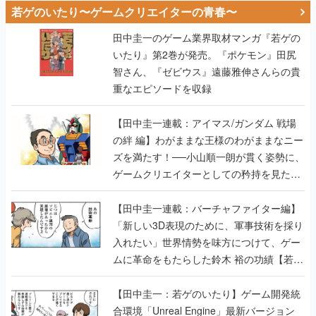
若ゲのいたり〜ゲームクリエイターの青春〜
田中圭一のゲーム業界取材マンガ『若ゲの
いたり』第2巻が発売。『ポケモン』田尻
智さん、『ゼビウス』遠藤雅伸さんらの貴
重なエピソードを収録
【田中圭一連載：アイマス/ガンダム 戦場
の絆 編】わがままな王様のわがままなニー
ズを満たす！──小山順一朗が貫く姿勢に、
ゲームクリエイターとしての矜持を見た
【若ゲのいたり最終回】
【田中圭一連載：バーチャファイター編】
「新しい3D表現のために、軍事技術を採り
入れたい」世界情勢を味方につけて、ゲー
ムに革命をもたらした鈴木 裕の功績【若ゲ
のいたり】
【田中圭一：若ゲのいたり】ゲーム開発統
合環境「Unreal Engine」最新バージョン