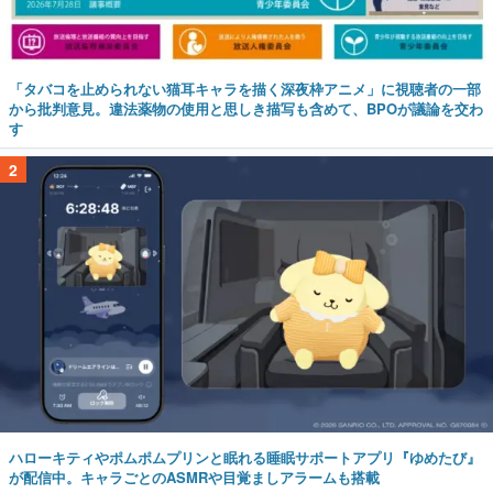
「タバコを止められない猫耳キャラを描く深夜枠アニメ」に視聴者の一部
から批判意見。違法薬物の使用と思しき描写も含めて、BPOが議論を交わ
す
2
ハローキティやポムポムプリンと眠れる睡眠サポートアプリ『ゆめたび』
が配信中。キャラごとのASMRや目覚ましアラームも搭載