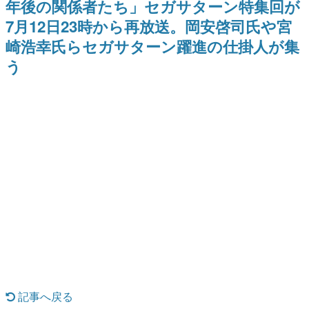
年後の関係者たち」セガサターン特集回が
日本のコンテンツ産業やカルチャーに与えた影響を探る企
7月12日23時から再放送。岡安啓司氏や宮
画です。
崎浩幸氏らセガサターン躍進の仕掛人が集
日本モバイルゲーム産業史
日本のモバイルゲーム史における主要なトピック・タイト
う
ルを網羅するほか、開発者へのインタビューや識者による
解説を掲載。約20年の歴史が一望できる決定版！
若ゲのいたり〜ゲームクリエイターの青春〜
『うつヌケ』『ペンと箸』等で知られるマンガ家・田中圭
一先生によるゲーム業界レポートマンガです。
なんでゲームは面白い？
ゲーム開発者・hamatsu氏がゲームの魅力を画面や操作の
具体的な形から解き明かしていく、硬派で骨太な評論連載
です。
ゲームが変えた日本語
「経験値」「裏技」「ラスボス」… ゲームにまつわる言葉
の起源や用法の変遷を、コンピューター文化史研究家・タ
イニーP氏が徹底調査。
カテゴリ
記事へ戻る
特集記事