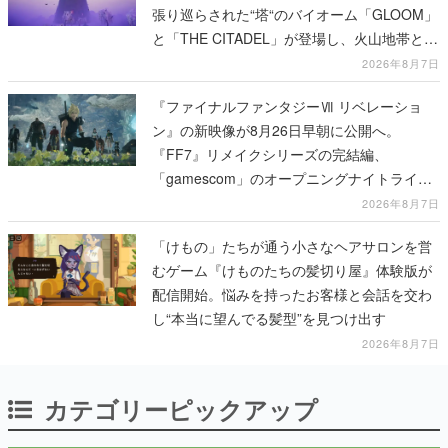
張り巡らされた“塔“のバイオーム「GLOOM」
と「THE CITADEL」が登場し、火山地帯と入
れ替わる
2026年8月7日
『ファイナルファンタジーⅦ リベレーショ
ン』の新映像が8月26日早朝に公開へ。
『FF7』リメイクシリーズの完結編、
「gamescom」のオープニングナイトライブ
にてディレクターの浜口直樹氏が登壇する予
2026年8月7日
定
「けもの」たちが通う小さなヘアサロンを営
むゲーム『けものたちの髪切り屋』体験版が
配信開始。悩みを持ったお客様と会話を交わ
し“本当に望んでる髪型”を見つけ出す
2026年8月7日
カテゴリーピックアップ