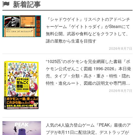
新着記事
『シャドウゲイト』リスペクトのアドベンチ
ャーゲーム『ゲイトトゥダイ』がSteamにて
無料公開。武器や食料などをクラフトして、
謎の屋敷から生還を目指す
2026年8月7日
“1025匹”のポケモンを完全網羅した書籍『ポ
ケモン公式ぜんこく図鑑 1996-2026』本日発
売。タイプ・分類・高さ・重さ・特性・隠れ
特性・進化ルート、図鑑の説明文や専門用語
の解説も収録
2026年8月7日
人気の4人協力登山ゲーム『PEAK』最後のア
プデが8月11日に配信決定。デストラップが