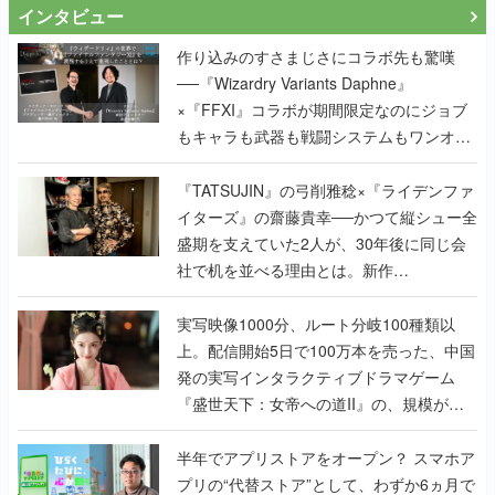
インタビュー
作り込みのすさまじさにコラボ先も驚嘆
──『Wizardry Variants Daphne』
×『FFXI』コラボが期間限定なのにジョブ
もキャラも武器も戦闘システムもワンオフ
で作り込まれた理由を両ディレクターに聞
く
『TATSUJIN』の弓削雅稔×『ライデンファ
イターズ』の齋藤貴幸──かつて縦シュー全
盛期を支えていた2人が、30年後に同じ会
社で机を並べる理由とは。新作
『TATSUJIN EXTREME』で初タッグを組
んだレジェンド2人に訊く開発秘話
実写映像1000分、ルート分岐100種類以
上。配信開始5日で100万本を売った、中国
発の実写インタラクティブドラマゲーム
『盛世天下：女帝への道II』の、規模が違
うこだわりをプロデューサーに聞いた
半年でアプリストアをオープン？ スマホア
プリの“代替ストア”として、わずか6ヵ月で