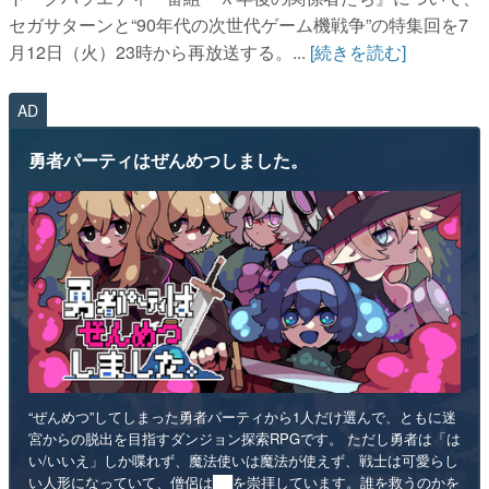
セガサターンと“90年代の次世代ゲーム機戦争”の特集回を7
月12日（火）23時から再放送する。...
[続きを読む]
AD
勇者パーティはぜんめつしました。
“ぜんめつ”してしまった勇者パーティから1人だけ選んで、ともに迷
宮からの脱出を目指すダンジョン探索RPGです。 ただし勇者は「は
い/いいえ」しか喋れず、魔法使いは魔法が使えず、戦士は可愛らし
い人形になっていて、僧侶は██を崇拝しています。誰を救うのかを