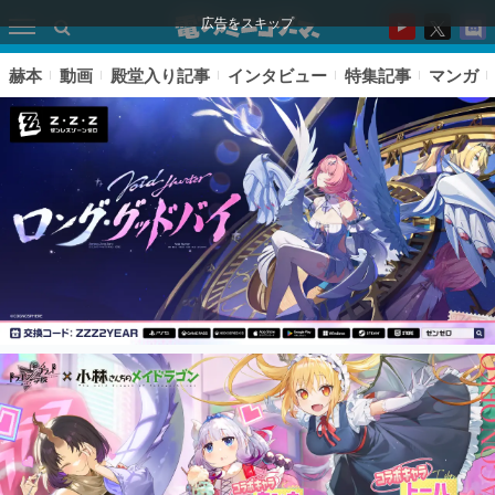
広告をスキップ
赫本
動画
殿堂入り記事
インタビュー
特集記事
マンガ
ピックアップ
電ファミのいま読まれている記事ランキング
アプリセール情報