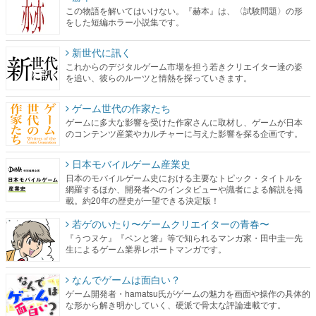
この物語を解いてはいけない。『赫本』は、〈試験問題〉の形
をした短編ホラー小説集です。
新世代に訊く
これからのデジタルゲーム市場を担う若きクリエイター達の姿
を追い、彼らのルーツと情熱を探っていきます。
ゲーム世代の作家たち
ゲームに多大な影響を受けた作家さんに取材し、ゲームが日本
のコンテンツ産業やカルチャーに与えた影響を探る企画です。
日本モバイルゲーム産業史
日本のモバイルゲーム史における主要なトピック・タイトルを
網羅するほか、開発者へのインタビューや識者による解説を掲
載。約20年の歴史が一望できる決定版！
若ゲのいたり〜ゲームクリエイターの青春〜
『うつヌケ』『ペンと箸』等で知られるマンガ家・田中圭一先
生によるゲーム業界レポートマンガです。
なんでゲームは面白い？
ゲーム開発者・hamatsu氏がゲームの魅力を画面や操作の具体的
な形から解き明かしていく、硬派で骨太な評論連載です。