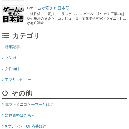
ゲームが変えた日本語
「経験値」「裏技」「ラスボス」… ゲームにまつわる言葉の起
源や用法の変遷を、コンピューター文化史研究家・タイニーP氏
が徹底調査。
カテゴリ
特集記事
マンガ
女性向け
アプリレビュー
その他
電ファミニコゲーマーとは？
媒体資料はこちら
XプレゼントCP応募規約