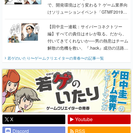
で、開発環境はどう変わる？ ゲーム業界向
けソリューションイベント「GTMF2019」
に行って、より理解を深めよう【PR】
【田中圭一連載：サイバーコネクトツー
編】すべての責任はオレが取る。だから、
付いてきてくれないか──男の熱意はチーム
解散の危機を救い、『.hack』成功の活路を
開く。業界の快男児・松山 洋に流れる血は
若ゲのいたり〜ゲームクリエイターの青春〜
の記事一覧
『少年ジャンプ』色だった【若ゲのいた
り】
X
Youtube
Discord
RSS