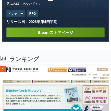
選ぶのは、あなたです。
インディー
RPG
リリース日：2026年第4四半期
Steamストアページ
ランキング
1