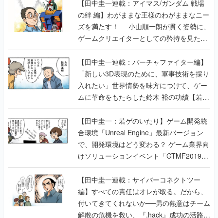
【田中圭一連載：アイマス/ガンダム 戦場
の絆 編】わがままな王様のわがままなニー
ズを満たす！──小山順一朗が貫く姿勢に、
ゲームクリエイターとしての矜持を見た
【若ゲのいたり最終回】
【田中圭一連載：バーチャファイター編】
「新しい3D表現のために、軍事技術を採り
入れたい」世界情勢を味方につけて、ゲー
ムに革命をもたらした鈴木 裕の功績【若ゲ
のいたり】
【田中圭一：若ゲのいたり】ゲーム開発統
合環境「Unreal Engine」最新バージョン
で、開発環境はどう変わる？ ゲーム業界向
けソリューションイベント「GTMF2019」
に行って、より理解を深めよう【PR】
【田中圭一連載：サイバーコネクトツー
編】すべての責任はオレが取る。だから、
付いてきてくれないか──男の熱意はチーム
解散の危機を救い、『.hack』成功の活路を