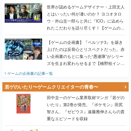
世界が認めるゲームデザイナー・上田文人
とはいったい何が凄いのか？ ヨコオタロ
ウ・外山圭一郎らと共に『ICO』に込めら
れたこだわりを語り尽くす！【ゲームの企
画書】
【ゲームの企画書】『ペルソナ3』を築き
上げたのは反骨心とリスペクトだった。赤
い企画書のもとに集った“愚連隊”がシリー
ズを生まれ変わらせるまで【橋野桂インタ
ビュー】
ゲームの企画書
の記事一覧
若ゲのいたり〜ゲームクリエイターの青春〜
田中圭一のゲーム業界取材マンガ『若ゲの
いたり』第2巻が発売。『ポケモン』田尻
智さん、『ゼビウス』遠藤雅伸さんらの貴
重なエピソードを収録