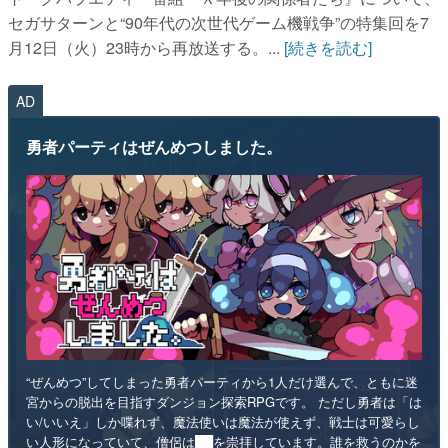
セガサターンと“90年代の次世代ゲーム機戦争”の特集回を7
月12日（火）23時から再放送する。...
[続きを読む]
AD
勇者パーティはぜんめつしました。
“ぜんめつ”してしまった勇者パーティから1人だけ選んで、ともに迷
宮からの脱出を目指すダンジョン探索RPGです。 ただし勇者は「は
い/いいえ」しか喋れず、魔法使いは魔法が使えず、戦士は可愛らし
い人形になっていて、僧侶は██を崇拝しています。誰を救うのかを