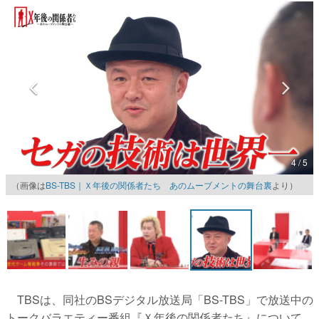
マンガ
女性向け
アプリレビュー
その他
電ファミニコゲーマーとは？
4 / 5
運営：株式会社マレ
（画像は
BS-TBS｜Ｘ年後の関係者たち あのムーブメントの舞台裏
より）
TBSは、同社のBSデジタル放送局「BS-TBS」で放送中の
トークバラエティー番組『Ｘ年後の関係者たち』について、