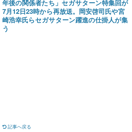
年後の関係者たち」セガサターン特集回が
どが全品受注生産で登場、過去
ー？＾＾」暗黒微笑の夢女子
日本のコンテンツ産業やカルチャーに与えた影響を探る企
に発売したグッズの再販も
や、萌え声不思議ちゃん女子と
7月12日23時から再放送。岡安啓司氏や宮
画です。
青春を謳歌
崎浩幸氏らセガサターン躍進の仕掛人が集
日本モバイルゲーム産業史
日本のモバイルゲーム史における主要なトピック・タイト
う
ルを網羅するほか、開発者へのインタビューや識者による
解説を掲載。約20年の歴史が一望できる決定版！
若ゲのいたり〜ゲームクリエイターの青春〜
『うつヌケ』『ペンと箸』等で知られるマンガ家・田中圭
一先生によるゲーム業界レポートマンガです。
なんでゲームは面白い？
ゲーム開発者・hamatsu氏がゲームの魅力を画面や操作の
具体的な形から解き明かしていく、硬派で骨太な評論連載
です。
ゲームが変えた日本語
「経験値」「裏技」「ラスボス」… ゲームにまつわる言葉
の起源や用法の変遷を、コンピューター文化史研究家・タ
イニーP氏が徹底調査。
カテゴリ
記事へ戻る
特集記事