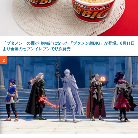
「ブタメン」の麺が“約4倍”になった「ブタメン超BIG」が登場。8月11日
より全国のセブンイレブンで順次発売
2