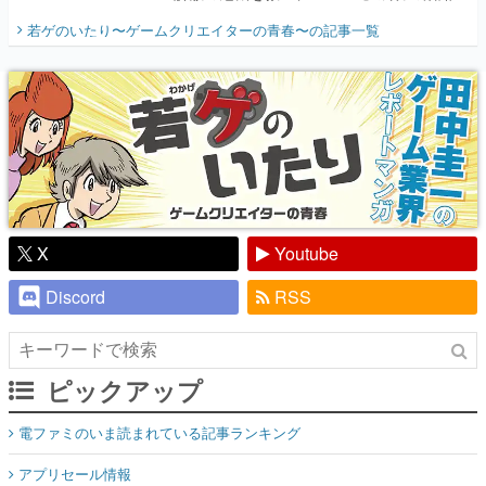
開く。業界の快男児・松山 洋に流れる血は
若ゲのいたり〜ゲームクリエイターの青春〜
の記事一覧
『少年ジャンプ』色だった【若ゲのいた
り】
X
Youtube
Discord
RSS
ピックアップ
電ファミのいま読まれている記事ランキング
アプリセール情報