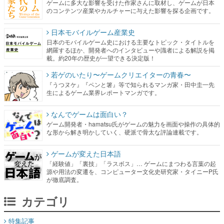
ゲームに多大な影響を受けた作家さんに取材し、ゲームが日本
のコンテンツ産業やカルチャーに与えた影響を探る企画です。
日本モバイルゲーム産業史
日本のモバイルゲーム史における主要なトピック・タイトルを
網羅するほか、開発者へのインタビューや識者による解説を掲
載。約20年の歴史が一望できる決定版！
若ゲのいたり〜ゲームクリエイターの青春〜
『うつヌケ』『ペンと箸』等で知られるマンガ家・田中圭一先
生によるゲーム業界レポートマンガです。
なんでゲームは面白い？
ゲーム開発者・hamatsu氏がゲームの魅力を画面や操作の具体的
な形から解き明かしていく、硬派で骨太な評論連載です。
ゲームが変えた日本語
「経験値」「裏技」「ラスボス」… ゲームにまつわる言葉の起
源や用法の変遷を、コンピューター文化史研究家・タイニーP氏
が徹底調査。
カテゴリ
特集記事