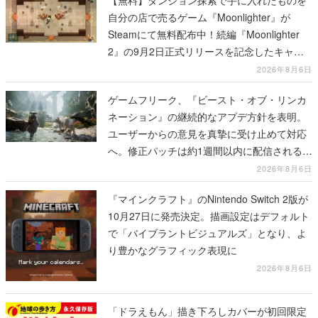
自分の店で売るゲーム『Moonlighter』が
Steamにて無料配布中！続編『Moonlighter
2』の9月2日正式リリースを記念したキャン
ペーン
2026年8月6日
ゲームフリーク、『ビースト・オブ・リンカ
ネーション』の継続的なアプデ方針を表明。
ユーザーからの意見を真摯に受け止めて対応
へ。修正パッチは約1週間以内に配信される予
定
2026年8月6日
『マインクラフト』のNintendo Switch 2版が
10月27日に発売決定。描画設定はデフォルト
で「バイブラントビジュアルズ」となり、よ
り豊かなグラフィック表現に
2026年8月6日
「ドラえもん」描き下ろしカバーが初回限定