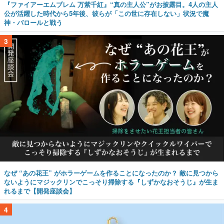
『ファイアーエムブレム 万紫千紅』“真の主人公”がお披露目。4人の主人
公が活躍した時代から5年後、彼らが「この世に存在しない」状況で魔
神・バロールと戦う
3
なぜ “あの花王” がホラーゲームを作ることになったのか？ 敵に見つから
ないようにマジックリンでこっそり掃除する『しずかなおそうじ』が生ま
れるまで【開発座談会】
4