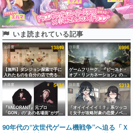
インタビュー
連載・特集一覧
いま読まれている記事
殿堂入り記事
SNS拡散数が数千以上！ ページビュー数万以上！ などな
ど。多くの人々に読まれた、電ファミ渾身の“殿堂入り”記
注目度
13849
注目度
6996
事をまとめました。
ゲームの企画書
名作ゲームクリエイターの方々に製作時のエピソードをお
聞きし、ヒットする企画（ゲーム）とは何か？を探ってい
【無料】ダンジョン探索で手に
ゲームフリーク、『ビースト・
きます。
入れたものを自分の店で売るゲ
オブ・リンカネーション』の継
ーム『Moonlighter』がSteam
続的なアプデ方針を表明。ユー
赫本
注目度
5434
注目度
5313
にて無料配布中！続編
ザーからの意見を真摯に受け止
この物語を解いてはいけない。『赫本』は、〈試験問題〉
『Moonlighter 2』の9月2日正
めて対応へ。修正パッチは約1週
の形をした短編ホラー小説集です。
式リリースを記念したキャンペ
間以内に配信される予定
ーン
新世代に訊く
『VALORANT』元プロ
「オイイイイイ！？」系ツッコ
これからのデジタルゲーム市場を担う若きクリエイター達
「GON」の“あの名場面”がデザ
ミ女子が攻略対象の恋愛ノベル
の姿を追い、彼らのルーツと情熱を探っていきます。
インされた新作グッズが本日8月
ゲーム『美術部カノジョ』
5日より期間限定で発売。Tシャ
Steamストアページが公開。
90年代の“次世代ゲーム機戦争”へ迫る「Ｘ
ゲーム世代の作家たち
ツやコインケース、アクキーな
「お前らーそろそろ自重しろ
ゲームに多大な影響を受けた作家さんに取材し、ゲームが