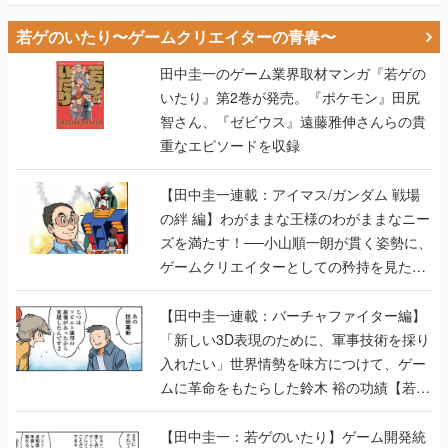
若ゲのいたり〜ゲームクリエイターの青春〜
田中圭一のゲーム業界取材マンガ『若ゲの
いたり』第2巻が発売。『ポケモン』田尻
智さん、『ゼビウス』遠藤雅伸さんらの貴
重なエピソードを収録
【田中圭一連載：アイマス/ガンダム 戦場
の絆 編】わがままな王様のわがままなニー
ズを満たす！──小山順一朗が貫く姿勢に、
ゲームクリエイターとしての矜持を見た
【若ゲのいたり最終回】
【田中圭一連載：バーチャファイター編】
「新しい3D表現のために、軍事技術を採り
入れたい」世界情勢を味方につけて、ゲー
ムに革命をもたらした鈴木 裕の功績【若ゲ
のいたり】
【田中圭一：若ゲのいたり】ゲーム開発統