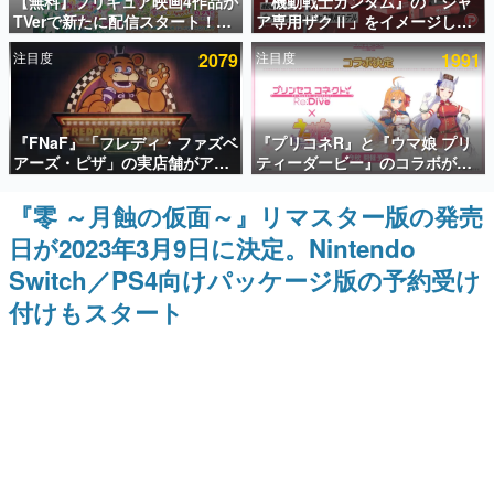
【無料】プリキュア映画4作品が
『機動戦士ガンダム』の「シャ
TVerで新たに配信スタート！な
ア専用ザクⅡ」をイメージした
インタビュー
んと2018年～2024年の映画ほぼ
散水ホースリールが予約開始。
注目度
2079
注目度
1991
すべてが見放題に、ぶっちゃけ
本体にはシャアのパーソナルマ
連載・特集一覧
ありえないラインナップ
ークやジオン公国軍のエンブレ
ム、型式番号などを配置
殿堂入り記事
『FNaF』「フレディ・ファズベ
『プリコネR』と『ウマ娘 プリ
SNS拡散数が数千以上！ ページビュー数万以上！ などな
ど。多くの人々に読まれた、電ファミ渾身の“殿堂入り”記
アーズ・ピザ」の実店舗がアメ
ティーダービー』のコラボが決
事をまとめました。
リカの商業施設「American
定！“最大170連無料”の8.5周年
Dream」に2027年オープン！
キャンペーンなども発表
『零 ～月蝕の仮面～』リマスター版の発売
ゲームの企画書
ScottGamesとの共同開発、食
名作ゲームクリエイターの方々に製作時のエピソードをお
日が2023年3月9日に決定。Nintendo
事だけでなくステージショーや
聞きし、ヒットする企画（ゲーム）とは何か？を探ってい
没入型のホラー体験も楽しめる
きます。
Switch／PS4向けパッケージ版の予約受け
赫本
付けもスタート
この物語を解いてはいけない。『赫本』は、〈試験問題〉
の形をした短編ホラー小説集です。
新世代に訊く
これからのデジタルゲーム市場を担う若きクリエイター達
の姿を追い、彼らのルーツと情熱を探っていきます。
ゲーム世代の作家たち
ゲームに多大な影響を受けた作家さんに取材し、ゲームが