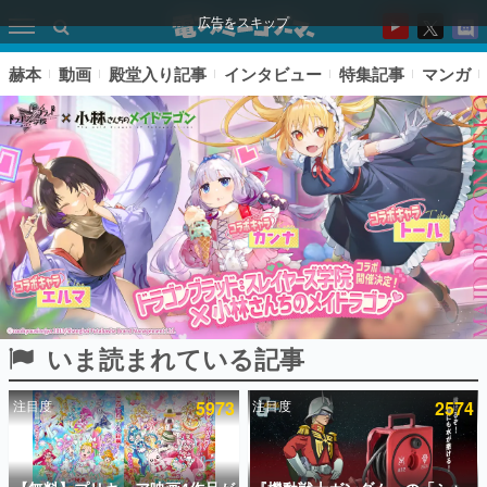
広告をスキップ
赫本
動画
殿堂入り記事
インタビュー
特集記事
マンガ
いま読まれている記事
ピックアップ
注目度
5973
注目度
2574
電ファミのいま読まれている記事ランキング
アプリセール情報