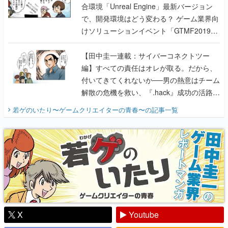
合環境「Unreal Engine」最新バージョン
で、開発環境はどう変わる？ ゲーム業界向
けソリューションイベント「GTMF2019」
に行って、より理解を深めよう【PR】
【田中圭一連載：サイバーコネクトツー
編】すべての責任はオレが取る。だから、
付いてきてくれないか──男の熱意はチーム
解散の危機を救い、『.hack』成功の活路を
開く。業界の快男児・松山 洋に流れる血は
若ゲのいたり〜ゲームクリエイターの青春〜
の記事一覧
『少年ジャンプ』色だった【若ゲのいた
り】
X
Youtube