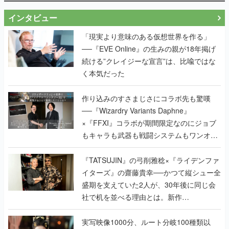
インタビュー
「現実より意味のある仮想世界を作る」
──『EVE Online』の生みの親が18年掲げ
続ける”クレイジーな宣言”は、比喩ではな
く本気だった
作り込みのすさまじさにコラボ先も驚嘆
──『Wizardry Variants Daphne』
×『FFXI』コラボが期間限定なのにジョブ
もキャラも武器も戦闘システムもワンオフ
で作り込まれた理由を両ディレクターに聞
く
『TATSUJIN』の弓削雅稔×『ライデンファ
イターズ』の齋藤貴幸──かつて縦シュー全
盛期を支えていた2人が、30年後に同じ会
社で机を並べる理由とは。新作
『TATSUJIN EXTREME』で初タッグを組
んだレジェンド2人に訊く開発秘話
実写映像1000分、ルート分岐100種類以