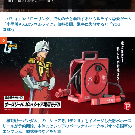
「パリィ」や「ローリング」で女の子と会話するソウルライク恋愛ゲーム
『小早川さんはソウルライク』無料公開。返事に失敗すると「YOU
DIED」
2
『機動戦士ガンダム』の「シャア専用ザクⅡ」をイメージした散水ホース
リールが予約開始。本体にはシャアのパーソナルマークやジオン公国軍の
エンブレム、型式番号などを配置