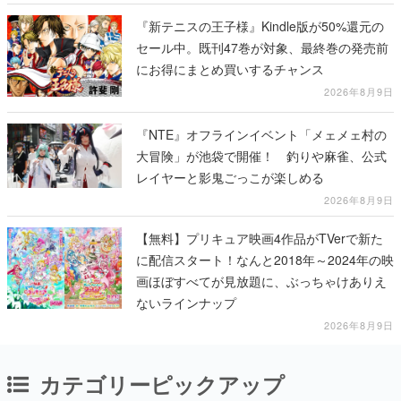
る
『新テニスの王子様』Kindle版が50%還元の
セール中。既刊47巻が対象、最終巻の発売前
にお得にまとめ買いするチャンス
2026年8月9日
『NTE』オフラインイベント「メェメェ村の
大冒険」が池袋で開催！ 釣りや麻雀、公式
レイヤーと影鬼ごっこが楽しめる
2026年8月9日
【無料】プリキュア映画4作品がTVerで新た
に配信スタート！なんと2018年～2024年の映
画ほぼすべてが見放題に、ぶっちゃけありえ
ないラインナップ
2026年8月9日
カテゴリーピックアップ