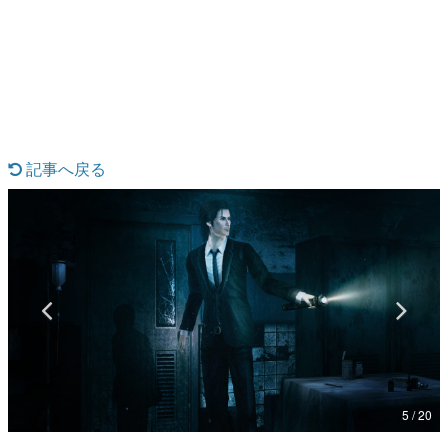
日本のコンテンツ産業やカルチャーに与えた影響を探る企
画です。
日本モバイルゲーム産業史
日本のモバイルゲーム史における主要なトピック・タイト
ルを網羅するほか、開発者へのインタビューや識者による
解説を掲載。約20年の歴史が一望できる決定版！
若ゲのいたり〜ゲームクリエイターの青春〜
『うつヌケ』『ペンと箸』等で知られるマンガ家・田中圭
記事へ戻る
一先生によるゲーム業界レポートマンガです。
なんでゲームは面白い？
ゲーム開発者・hamatsu氏がゲームの魅力を画面や操作の
具体的な形から解き明かしていく、硬派で骨太な評論連載
です。
ゲームが変えた日本語
「経験値」「裏技」「ラスボス」… ゲームにまつわる言葉
の起源や用法の変遷を、コンピューター文化史研究家・タ
イニーP氏が徹底調査。
カテゴリ
5 / 20
特集記事