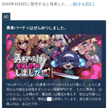
2023年3月9日に発売すると発表した。...
[続きを読む]
AD
勇者パーティはぜんめつしました。
“ぜんめつ”してしまった勇者パーティから1人だけ選んで、ともに迷
宮からの脱出を目指すダンジョン探索RPGです。 ただし勇者は「は
い/いいえ」しか喋れず、魔法使いは魔法が使えず、戦士は可愛らし
い人形になっていて、僧侶は██を崇拝しています。誰を救うのかを
選ぶのは、あなたです。