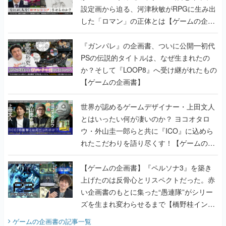
設定画から迫る、河津秋敏がRPGに生み出
した「ロマン」の正体とは【ゲームの企画
書】
『ガンパレ』の企画書、ついに公開━初代
PSの伝説的タイトルは、なぜ生まれたの
か？そして『LOOP8』へ受け継がれたもの
【ゲームの企画書】
世界が認めるゲームデザイナー・上田文人
とはいったい何が凄いのか？ ヨコオタロ
ウ・外山圭一郎らと共に『ICO』に込めら
れたこだわりを語り尽くす！【ゲームの企
画書】
【ゲームの企画書】『ペルソナ3』を築き
上げたのは反骨心とリスペクトだった。赤
い企画書のもとに集った“愚連隊”がシリー
ズを生まれ変わらせるまで【橋野桂インタ
ビュー】
ゲームの企画書
の記事一覧