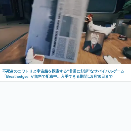
不死身のニワトリと宇宙船を探索する“非常に好評”なサバイバルゲーム
『Breathedge』が無料で配布中。入手できる期間は8月10日まで