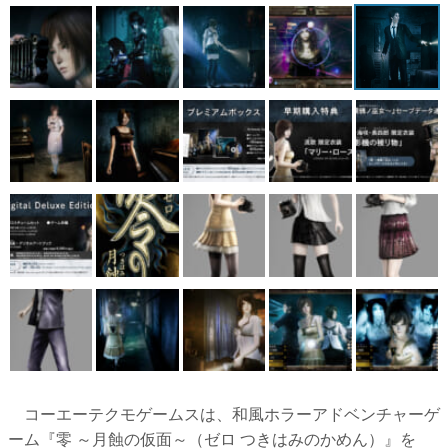
マンガ
女性向け
アプリレビュー
その他
電ファミニコゲーマーとは？
運営：株式会社マレ
コーエーテクモゲームスは、和風ホラーアドベンチャーゲ
ーム『零 ～月蝕の仮面～（ゼロ つきはみのかめん）』を