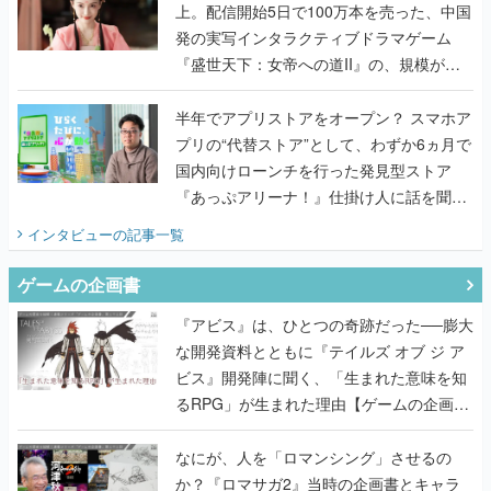
上。配信開始5日で100万本を売った、中国
発の実写インタラクティブドラマゲーム
『盛世天下：女帝への道II』の、規模が違
うこだわりをプロデューサーに聞いた
半年でアプリストアをオープン？ スマホア
プリの“代替ストア”として、わずか6ヵ月で
国内向けローンチを行った発見型ストア
『あっぷアリーナ！』仕掛け人に話を聞い
てみた
インタビュー
の記事一覧
ゲームの企画書
『アビス』は、ひとつの奇跡だった──膨大
な開発資料とともに『テイルズ オブ ジ ア
ビス』開発陣に聞く、「生まれた意味を知
るRPG」が生まれた理由【ゲームの企画
書】
なにが、人を「ロマンシング」させるの
か？『ロマサガ2』当時の企画書とキャラ