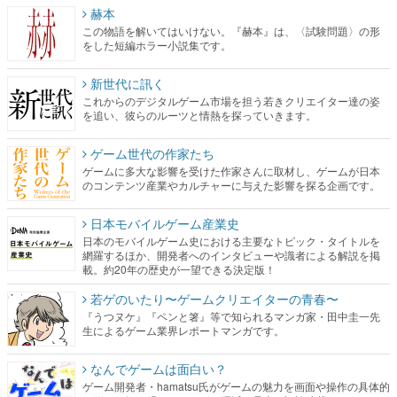
赫本
この物語を解いてはいけない。『赫本』は、〈試験問題〉の形
をした短編ホラー小説集です。
新世代に訊く
これからのデジタルゲーム市場を担う若きクリエイター達の姿
を追い、彼らのルーツと情熱を探っていきます。
ゲーム世代の作家たち
ゲームに多大な影響を受けた作家さんに取材し、ゲームが日本
のコンテンツ産業やカルチャーに与えた影響を探る企画です。
日本モバイルゲーム産業史
日本のモバイルゲーム史における主要なトピック・タイトルを
網羅するほか、開発者へのインタビューや識者による解説を掲
載。約20年の歴史が一望できる決定版！
若ゲのいたり〜ゲームクリエイターの青春〜
『うつヌケ』『ペンと箸』等で知られるマンガ家・田中圭一先
生によるゲーム業界レポートマンガです。
なんでゲームは面白い？
ゲーム開発者・hamatsu氏がゲームの魅力を画面や操作の具体的